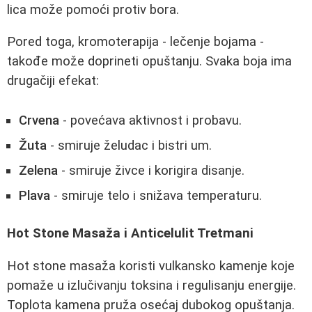
lica može pomoći protiv bora.
Pored toga, kromoterapija - lečenje bojama -
takođe može doprineti opuštanju. Svaka boja ima
drugačiji efekat:
Crvena
- povećava aktivnost i probavu.
Žuta
- smiruje želudac i bistri um.
Zelena
- smiruje živce i korigira disanje.
Plava
- smiruje telo i snižava temperaturu.
Hot Stone Masaža i Anticelulit Tretmani
Hot stone masaža koristi vulkansko kamenje koje
pomaže u izlučivanju toksina i regulisanju energije.
Toplota kamena pruža osećaj dubokog opuštanja.