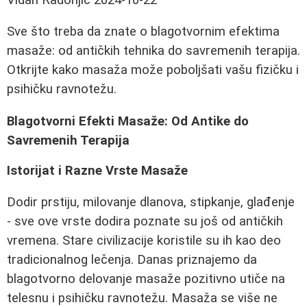
Sve što treba da znate o blagotvornim efektima
masaže: od antičkih tehnika do savremenih terapija.
Otkrijte kako masaža može poboljšati vašu fizičku i
psihičku ravnotežu.
Blagotvorni Efekti Masaže: Od Antike do
Savremenih Terapija
Istorijat i Razne Vrste Masaže
Dodir prstiju, milovanje dlanova, stipkanje, glađenje
- sve ove vrste dodira poznate su još od antičkih
vremena. Stare civilizacije koristile su ih kao deo
tradicionalnog lečenja. Danas priznajemo da
blagotvorno delovanje masaže pozitivno utiče na
telesnu i psihičku ravnotežu. Masaža se više ne