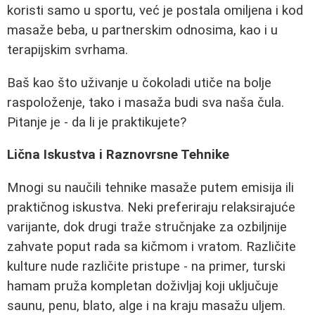
koristi samo u sportu, već je postala omiljena i kod
masaže beba, u partnerskim odnosima, kao i u
terapijskim svrhama.
Baš kao što uživanje u čokoladi utiče na bolje
raspoloženje, tako i masaža budi sva naša čula.
Pitanje je - da li je praktikujete?
Lična Iskustva i Raznovrsne Tehnike
Mnogi su naučili tehnike masaže putem emisija ili
praktičnog iskustva. Neki preferiraju relaksirajuće
varijante, dok drugi traže stručnjake za ozbiljnije
zahvate poput rada sa kičmom i vratom. Različite
kulture nude različite pristupe - na primer, turski
hamam pruža kompletan doživljaj koji uključuje
saunu, penu, blato, alge i na kraju masažu uljem.