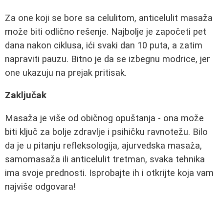
Za one koji se bore sa celulitom, anticelulit masaža
može biti odlično rešenje. Najbolje je započeti pet
dana nakon ciklusa, ići svaki dan 10 puta, a zatim
napraviti pauzu. Bitno je da se izbegnu modrice, jer
one ukazuju na prejak pritisak.
Zaključak
Masaža je više od običnog opuštanja - ona može
biti ključ za bolje zdravlje i psihičku ravnotežu. Bilo
da je u pitanju refleksologija, ajurvedska masaža,
samomasaža ili anticelulit tretman, svaka tehnika
ima svoje prednosti. Isprobajte ih i otkrijte koja vam
najviše odgovara!