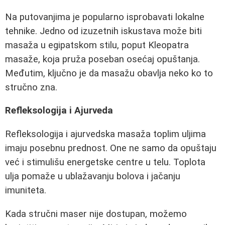
Na putovanjima je popularno isprobavati lokalne
tehnike. Jedno od izuzetnih iskustava može biti
masaža u egipatskom stilu, poput Kleopatra
masaže, koja pruža poseban osećaj opuštanja.
Međutim, ključno je da masažu obavlja neko ko to
stručno zna.
Refleksologija i Ajurveda
Refleksologija i ajurvedska masaža toplim uljima
imaju posebnu prednost. One ne samo da opuštaju
već i stimulišu energetske centre u telu. Toplota
ulja pomaže u ublažavanju bolova i jačanju
imuniteta.
Kada stručni maser nije dostupan, možemo