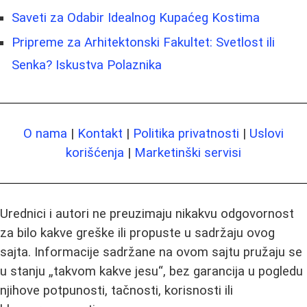
Saveti za Odabir Idealnog Kupaćeg Kostima
Pripreme za Arhitektonski Fakultet: Svetlost ili
Senka? Iskustva Polaznika
O nama
|
Kontakt
|
Politika privatnosti
|
Uslovi
korišćenja
|
Marketinški servisi
Urednici i autori ne preuzimaju nikakvu odgovornost
za bilo kakve greške ili propuste u sadržaju ovog
sajta. Informacije sadržane na ovom sajtu pružaju se
u stanju „takvom kakve jesu“, bez garancija u pogledu
njihove potpunosti, tačnosti, korisnosti ili