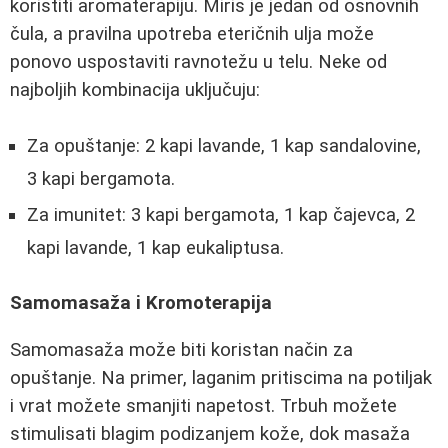
koristiti aromaterapiju. Miris je jedan od osnovnih
čula, a pravilna upotreba eteričnih ulja može
ponovo uspostaviti ravnotežu u telu. Neke od
najboljih kombinacija uključuju:
Za opuštanje: 2 kapi lavande, 1 kap sandalovine,
3 kapi bergamota.
Za imunitet: 3 kapi bergamota, 1 kap čajevca, 2
kapi lavande, 1 kap eukaliptusa.
Samomasaža i Kromoterapija
Samomasaža može biti koristan način za
opuštanje. Na primer, laganim pritiscima na potiljak
i vrat možete smanjiti napetost. Trbuh možete
stimulisati blagim podizanjem kože, dok masaža