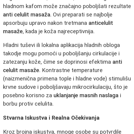
hladnom kafom može značajno poboljšati rezultate
anti celulit masaža
. Ovi preparati se najbolje
apsorbuju upravo nakon tretmana
anticelulit
masaže
, kada je koža najreceptivnija.
Hladni tuševi ili lokalna aplikacija hladnih obloga
takodje mogu pomoći u poboljšanju cirkulacije i
zatezanju kože, čime se doprinosi efektima
anti
celulit masaže
. Kontrastne temperature
(naizmenična primena tople i hladne vode) stimulišu
krvne sudove i poboljšavaju mikrocirkulaciju, što je
posebno korisno za
uklanjanje masnih naslaga
i
borbu protiv celulita.
Stvarna Iskustva i Realna Očekivanja
Kroz brojna iskustva, mnoge osobe su potvrdile