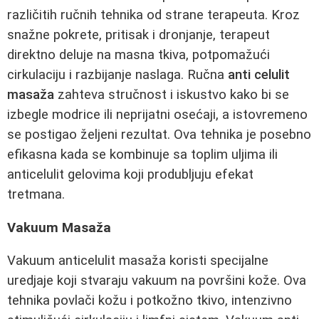
različitih ručnih tehnika od strane terapeuta. Kroz
snažne pokrete, pritisak i dronjanje, terapeut
direktno deluje na masna tkiva, potpomažući
cirkulaciju i razbijanje naslaga. Ručna
anti celulit
masaža
zahteva stručnost i iskustvo kako bi se
izbegle modrice ili neprijatni osećaji, a istovremeno
se postigao željeni rezultat. Ova tehnika je posebno
efikasna kada se kombinuje sa toplim uljima ili
anticelulit gelovima koji produbljuju efekat
tretmana.
Vakuum Masaža
Vakuum anticelulit masaža koristi specijalne
uredjaje koji stvaraju vakuum na površini kože. Ova
tehnika povlači kožu i potkožno tkivo, intenzivno