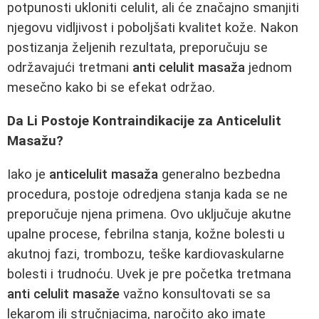
potpunosti ukloniti celulit, ali će značajno smanjiti
njegovu vidljivost i poboljšati kvalitet kože. Nakon
postizanja željenih rezultata, preporučuju se
održavajući tretmani
anti celulit masaža
jednom
mesečno kako bi se efekat održao.
Da Li Postoje Kontraindikacije za Anticelulit
Masažu?
Iako je
anticelulit masaža
generalno bezbedna
procedura, postoje odredjena stanja kada se ne
preporučuje njena primena. Ovo uključuje akutne
upalne procese, febrilna stanja, kožne bolesti u
akutnoj fazi, trombozu, teške kardiovaskularne
bolesti i trudnoću. Uvek je pre početka tretmana
anti celulit masaže
važno konsultovati se sa
lekarom ili stručnjacima, naročito ako imate