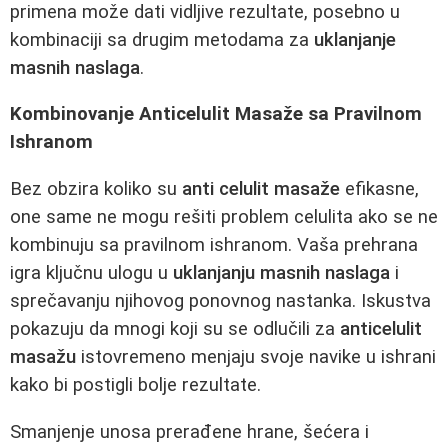
primena može dati vidljive rezultate, posebno u
kombinaciji sa drugim metodama za
uklanjanje
masnih naslaga
.
Kombinovanje Anticelulit Masaže sa Pravilnom
Ishranom
Bez obzira koliko su
anti celulit masaže
efikasne,
one same ne mogu rešiti problem celulita ako se ne
kombinuju sa pravilnom ishranom. Vaša prehrana
igra ključnu ulogu u
uklanjanju masnih naslaga
i
sprečavanju njihovog ponovnog nastanka. Iskustva
pokazuju da mnogi koji su se odlučili za
anticelulit
masažu
istovremeno menjaju svoje navike u ishrani
kako bi postigli bolje rezultate.
Smanjenje unosa prerađene hrane, šećera i