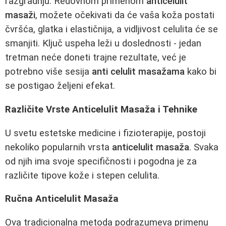
razgradnju. Redovnom primenom
anticelulit
masaži
, možete očekivati da će vaša koža postati
čvršća, glatka i elastičnija, a vidljivost celulita će se
smanjiti. Ključ uspeha leži u doslednosti - jedan
tretman neće doneti trajne rezultate, već je
potrebno više sesija
anti celulit masažama
kako bi
se postigao željeni efekat.
Različite Vrste Anticelulit Masaža i Tehnike
U svetu estetske medicine i fizioterapije, postoji
nekoliko popularnih vrsta
anticelulit masaža
. Svaka
od njih ima svoje specifičnosti i pogodna je za
različite tipove kože i stepen celulita.
Ručna Anticelulit Masaža
Ova tradicionalna metoda podrazumeva primenu