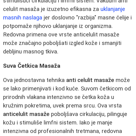
stimulišući cirkulaciju i limfni sistem. Vakuum anti
celulit masaža je izuzetno efikasna za
uklanjanje
masnih naslaga
jer doslovno "razbija" masne ćelije i
potpomaže njihovo uklanjanje iz organizma.
Redovna primena ove vrste anticelulit masaže
može značajno poboljšati izgled kože i smanjiti
debljinu masnog tkiva.
Suva Četkica Masaža
Ova jednostavna tehnika
anti celulit masaže
može
se lako primenjivati i kod kuće. Suvom četkicom od
prirodnih vlakana intenzivno se četka koža u
kružnim pokretima, uvek prema srcu. Ova vrsta
anticelulit masaže
poboljšava cirkulaciju, pilinguje
kožu i stimuliše limfni sistem. Iako je manje
intenzivna od profesionalnih tretmana, redovna