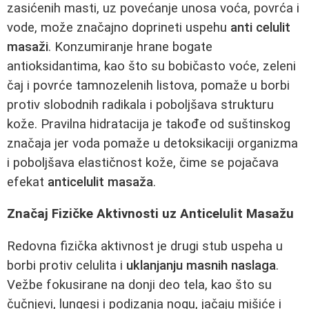
zasićenih masti, uz povećanje unosa voća, povrća i
vode, može značajno doprineti uspehu
anti celulit
masaži
. Konzumiranje hrane bogate
antioksidantima, kao što su bobičasto voće, zeleni
čaj i povrće tamnozelenih listova, pomaže u borbi
protiv slobodnih radikala i poboljšava strukturu
kože. Pravilna hidratacija je takođe od suštinskog
značaja jer voda pomaže u detoksikaciji organizma
i poboljšava elastičnost kože, čime se pojačava
efekat
anticelulit masaža
.
Značaj Fizičke Aktivnosti uz Anticelulit Masažu
Redovna fizička aktivnost je drugi stub uspeha u
borbi protiv celulita i
uklanjanju masnih naslaga
.
Vežbe fokusirane na donji deo tela, kao što su
čučnjevi, lungesi i podizanja nogu, jačaju mišiće i