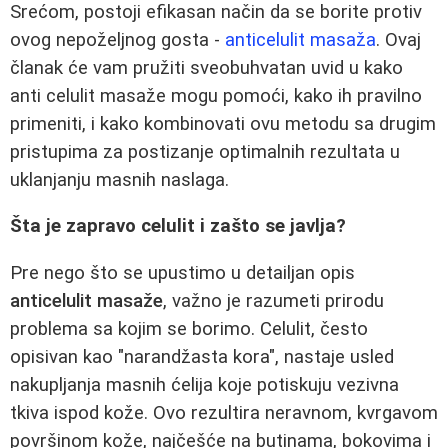
Srećom, postoji efikasan način da se borite protiv
ovog nepoželjnog gosta -
anticelulit masaža
. Ovaj
članak će vam pružiti sveobuhvatan uvid u kako
anti celulit masaže mogu pomoći, kako ih pravilno
primeniti, i kako kombinovati ovu metodu sa drugim
pristupima za postizanje optimalnih rezultata u
uklanjanju masnih naslaga.
Šta je zapravo celulit i zašto se javlja?
Pre nego što se upustimo u detailjan opis
anticelulit masaže
, važno je razumeti prirodu
problema sa kojim se borimo. Celulit, često
opisivan kao "narandžasta kora", nastaje usled
nakupljanja masnih ćelija koje potiskuju vezivna
tkiva ispod kože. Ovo rezultira neravnom, kvrgavom
površinom kože, najčešće na butinama, bokovima i