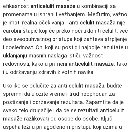
efikasnost
anticelulit masaže
u kombinaciji sa
promenama u ishrani i vežbanjem. Međutim, važno
je imati realna očekivanja -
anti celulit masaža
nije
čarobni štapić koji će preko noći ukloniti celulit, već
deo sveobuhvatnog pristupa koji zahteva strpljenje
i doslednost. Oni koji su postigli najbolje rezultate u
uklanjanju masnih naslaga
ističu važnost
redovnosti, kako u primeni
anticelulit masaže
, tako
i u održavanju zdravih životnih navika.
Ukoliko se odlučite za
anti celulit masažu
, budite
spremni da uložite vreme i trud neophodan za
postizanje i održavanje rezultata. Zapamtite da je
svako telo drugačije i da će se rezultati
anticelulit
masaže
razlikovati od osobe do osobe. Ključ
uspeha leži u prilagođenom pristupu koji uzima u