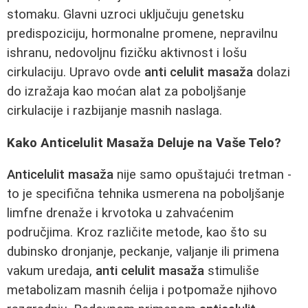
stomaku. Glavni uzroci uključuju genetsku
predispoziciju, hormonalne promene, nepravilnu
ishranu, nedovoljnu fizičku aktivnost i lošu
cirkulaciju. Upravo ovde
anti celulit masaža
dolazi
do izražaja kao moćan alat za poboljšanje
cirkulacije i razbijanje masnih naslaga.
Kako Anticelulit Masaža Deluje na Vaše Telo?
Anticelulit masaža
nije samo opuštajući tretman -
to je specifična tehnika usmerena na poboljšanje
limfne drenaže i krvotoka u zahvaćenim
područjima. Kroz različite metode, kao što su
dubinsko dronjanje, peckanje, valjanje ili primena
vakum uredaja,
anti celulit masaža
stimuliše
metabolizam masnih ćelija i potpomaže njihovo