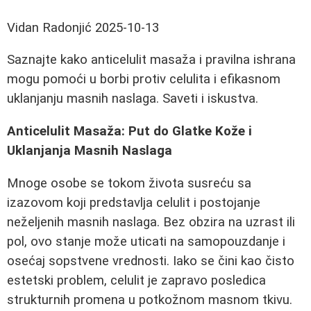
Vidan Radonjić
2025-10-13
Saznajte kako anticelulit masaža i pravilna ishrana
mogu pomoći u borbi protiv celulita i efikasnom
uklanjanju masnih naslaga. Saveti i iskustva.
Anticelulit Masaža: Put do Glatke Kože i
Uklanjanja Masnih Naslaga
Mnoge osobe se tokom života susreću sa
izazovom koji predstavlja celulit i postojanje
neželjenih masnih naslaga. Bez obzira na uzrast ili
pol, ovo stanje može uticati na samopouzdanje i
osećaj sopstvene vrednosti. Iako se čini kao čisto
estetski problem, celulit je zapravo posledica
strukturnih promena u potkožnom masnom tkivu.