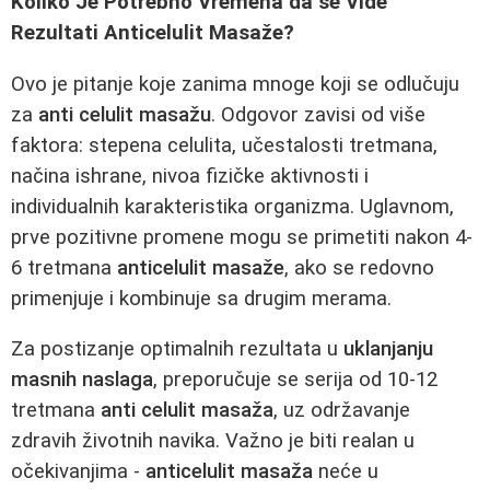
Koliko Je Potrebno Vremena da se Vide
Rezultati Anticelulit Masaže?
Ovo je pitanje koje zanima mnoge koji se odlučuju
za
anti celulit masažu
. Odgovor zavisi od više
faktora: stepena celulita, učestalosti tretmana,
načina ishrane, nivoa fizičke aktivnosti i
individualnih karakteristika organizma. Uglavnom,
prve pozitivne promene mogu se primetiti nakon 4-
6 tretmana
anticelulit masaže
, ako se redovno
primenjuje i kombinuje sa drugim merama.
Za postizanje optimalnih rezultata u
uklanjanju
masnih naslaga
, preporučuje se serija od 10-12
tretmana
anti celulit masaža
, uz održavanje
zdravih životnih navika. Važno je biti realan u
očekivanjima -
anticelulit masaža
neće u