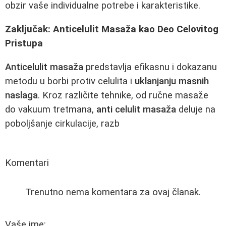
obzir vaše individualne potrebe i karakteristike.
Zaključak: Anticelulit Masaža kao Deo Celovitog
Pristupa
Anticelulit masaža
predstavlja efikasnu i dokazanu
metodu u borbi protiv celulita i
uklanjanju masnih
naslaga
. Kroz različite tehnike, od ručne masaže
do vakuum tretmana,
anti celulit masaža
deluje na
poboljšanje cirkulacije, razb
Komentari
Trenutno nema komentara za ovaj članak.
Vaše ime: