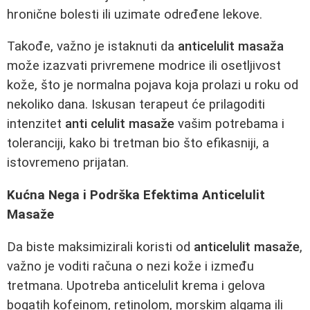
hronične bolesti ili uzimate određene lekove.
Takođe, važno je istaknuti da
anticelulit masaža
može izazvati privremene modrice ili osetljivost
kože, što je normalna pojava koja prolazi u roku od
nekoliko dana. Iskusan terapeut će prilagoditi
intenzitet
anti celulit masaže
vašim potrebama i
toleranciji, kako bi tretman bio što efikasniji, a
istovremeno prijatan.
Kućna Nega i Podrška Efektima Anticelulit
Masaže
Da biste maksimizirali koristi od
anticelulit masaže
,
važno je voditi računa o nezi kože i između
tretmana. Upotreba anticelulit krema i gelova
bogatih kofeinom, retinolom, morskim algama ili