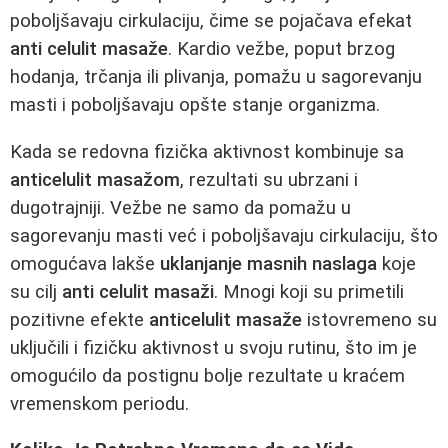
poboljšavaju cirkulaciju, čime se pojačava efekat
anti celulit masaže
. Kardio vežbe, poput brzog
hodanja, trčanja ili plivanja, pomažu u sagorevanju
masti i poboljšavaju opšte stanje organizma.
Kada se redovna fizička aktivnost kombinuje sa
anticelulit masažom
, rezultati su ubrzani i
dugotrajniji. Vežbe ne samo da pomažu u
sagorevanju masti već i poboljšavaju cirkulaciju, što
omogućava lakše
uklanjanje masnih naslaga
koje
su cilj
anti celulit masaži
. Mnogi koji su primetili
pozitivne efekte
anticelulit masaže
istovremeno su
uključili i fizičku aktivnost u svoju rutinu, što im je
omogućilo da postignu bolje rezultate u kraćem
vremenskom periodu.