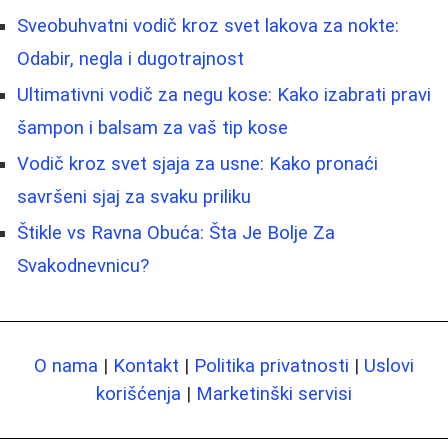
Sveobuhvatni vodič kroz svet lakova za nokte:
Odabir, negla i dugotrajnost
Ultimativni vodič za negu kose: Kako izabrati pravi
šampon i balsam za vaš tip kose
Vodič kroz svet sjaja za usne: Kako pronaći
savršeni sjaj za svaku priliku
Štikle vs Ravna Obuća: Šta Je Bolje Za
Svakodnevnicu?
O nama
|
Kontakt
|
Politika privatnosti
|
Uslovi
korišćenja
|
Marketinški servisi