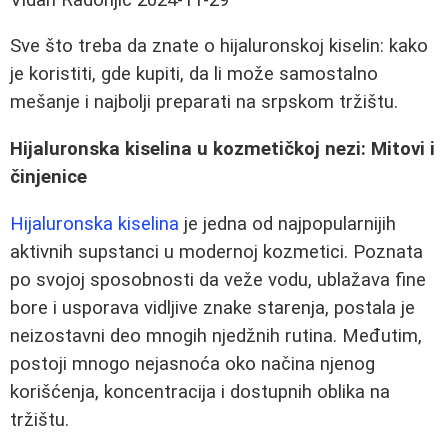
Sve što treba da znate o hijaluronskoj kiselin: kako
je koristiti, gde kupiti, da li može samostalno
mešanje i najbolji preparati na srpskom tržištu.
Hijaluronska kiselina u kozmetičkoj nezi: Mitovi i
činjenice
Hijaluronska kiselina
je jedna od najpopularnijih
aktivnih supstanci u modernoj kozmetici. Poznata
po svojoj sposobnosti da veže vodu, ublažava fine
bore i usporava vidljive znake starenja, postala je
neizostavni deo mnogih njedžnih rutina. Međutim,
postoji mnogo nejasnoća oko načina njenog
korišćenja, koncentracija i dostupnih oblika na
tržištu.