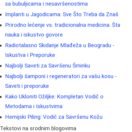
sa bubuljicama i nesavršenostima
Implanti u Jagodicama: Sve Što Treba da Znaš
Prirodno lečenje vs. tradicionalna medicina: Šta
nauka i iskustvo govore
Radiotalasno Skidanje Mlađeža u Beogradu -
Iskustva i Preporuke
Najbolji Saveti za Savršenu Šminku
Najbolji šamponi i regeneratori za vašu kosu -
Saveti i preporuke
Kako Ukloniti Ožiljke: Kompletan Vodič o
Metodama i Iskustvima
Hemijski Piling: Vodič za Savršenu Kožu
Tekstovi na srodnim blogovima