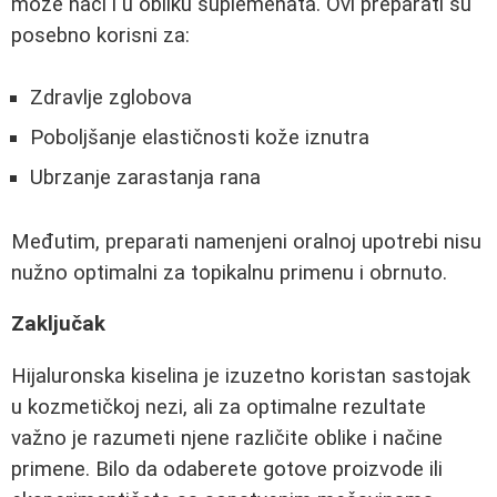
može naći i u obliku suplemenata. Ovi preparati su
posebno korisni za:
Zdravlje zglobova
Poboljšanje elastičnosti kože iznutra
Ubrzanje zarastanja rana
Međutim, preparati namenjeni oralnoj upotrebi nisu
nužno optimalni za topikalnu primenu i obrnuto.
Zaključak
Hijaluronska kiselina je izuzetno koristan sastojak
u kozmetičkoj nezi, ali za optimalne rezultate
važno je razumeti njene različite oblike i načine
primene. Bilo da odaberete gotove proizvode ili