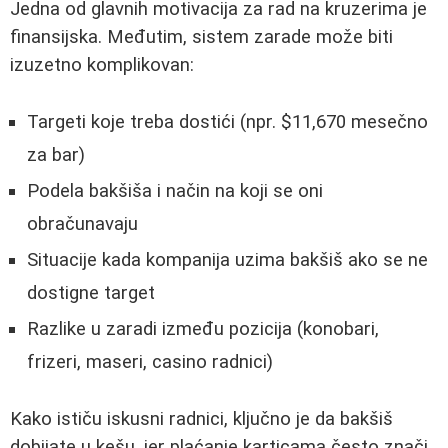
Jedna od glavnih motivacija za rad na kruzerima je
finansijska. Međutim, sistem zarade može biti
izuzetno komplikovan:
Targeti koje treba dostići (npr. $11,670 mesečno
za bar)
Podela bakšiša i način na koji se oni
obračunavaju
Situacije kada kompanija uzima bakšiš ako se ne
dostigne target
Razlike u zaradi između pozicija (konobari,
frizeri, maseri, casino radnici)
Kako ističu iskusni radnici, ključno je da bakšiš
dobijate u kešu, jer plaćanje karticama često znači