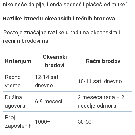
niko neće da pije, i onda sedneš i plačeš od muke."
Razlike između okeanskih i rečnih brodova
Postoje značajne razlike u radu na okeanskim i
rečnim brodovima:
Okeanski
Kriterijum
Rečni brodovi
brodovi
Radno
12-14 sati
10-11 sati dnevno
vreme
dnevno
Dužina
2 meseca rada + 2
6-9 meseci
ugovora
nedelje odmora
Broj
1000+
50-60
zaposlenih