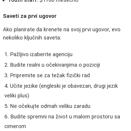
Youth staff:
$1700 mesečno
Saveti za prvi ugovor
Ako planirate da krenete na svoj prvi ugovor, evo
nekoliko ključnih saveta:
Pažljivo izaberite agenciju
Budite realni u očekivanjima o poziciji
Pripremite se za težak fizički rad
Učite jezike (engleski je obavezan, drugi jezik
veliki plus)
Ne očekujte odmah veliku zaradu
Budite spremni na život u malom prostoru sa
cimerom