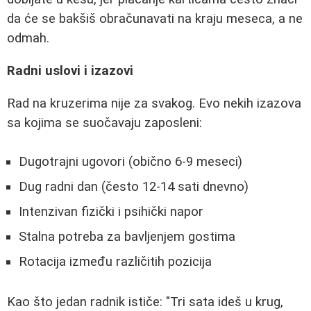
da će se bakšiš obračunavati na kraju meseca, a ne
odmah.
Radni uslovi i izazovi
Rad na kruzerima nije za svakog. Evo nekih izazova
sa kojima se suočavaju zaposleni:
Dugotrajni ugovori (obično 6-9 meseci)
Dug radni dan (često 12-14 sati dnevno)
Intenzivan fizički i psihički napor
Stalna potreba za bavljenjem gostima
Rotacija između različitih pozicija
Kao što jedan radnik ističe: "Tri sata ideš u krug,