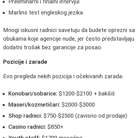
Preliminarni i finalni intervjui
Marlins test engleskog jezika
Mnogi iskusni radnici savetuju da budete oprezni sa
obukama koje agencije nude, jer često predstavljaju
dodatni trošak bez garancije za posao.
Pozicije i zarade
Evo pregleda nekih pozicija i očekivanih zarada:
Konobari/sobarice:
$1200-$2100 + bakšiš
Maseri/kozmetičari:
$2000-$3000
Shop radnici:
$750-$2500 (zavisno od prodaje)
Casino radnici:
$850+