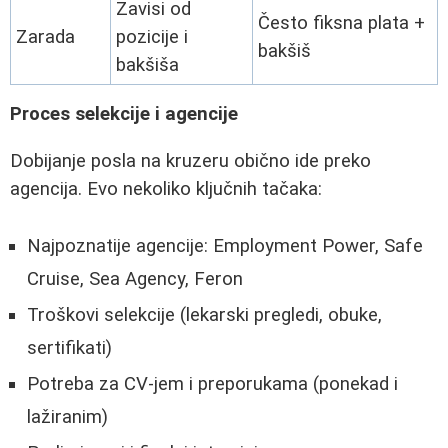
Zavisi od
Često fiksna plata +
Zarada
pozicije i
bakšiš
bakšiša
Proces selekcije i agencije
Dobijanje posla na kruzeru obično ide preko
agencija. Evo nekoliko ključnih tačaka:
Najpoznatije agencije: Employment Power, Safe
Cruise, Sea Agency, Feron
Troškovi selekcije (lekarski pregledi, obuke,
sertifikati)
Potreba za CV-jem i preporukama (ponekad i
lažiranim)