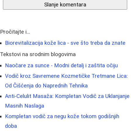
Slanje komentara
Pročitajte i...
Biorevitalizacija kože lica - sve što treba da znate
Tekstovi na srodnim blogovima
Naočare za sunce - Modni detalj i zaštita očiju
Vodič kroz Savremene Kozmetičke Tretmane Lica:
Od Čišćenja do Naprednih Tehnika
Anti-Celulit Masaža: Kompletan Vodič za Uklanjanje
Masnih Naslaga
Kompletan vodič za negu kože tokom godišnjih
doba