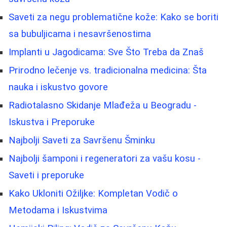
Saveti za negu problematične kože: Kako se boriti
sa bubuljicama i nesavršenostima
Implanti u Jagodicama: Sve Što Treba da Znaš
Prirodno lečenje vs. tradicionalna medicina: Šta
nauka i iskustvo govore
Radiotalasno Skidanje Mlađeža u Beogradu -
Iskustva i Preporuke
Najbolji Saveti za Savršenu Šminku
Najbolji šamponi i regeneratori za vašu kosu -
Saveti i preporuke
Kako Ukloniti Ožiljke: Kompletan Vodič o
Metodama i Iskustvima