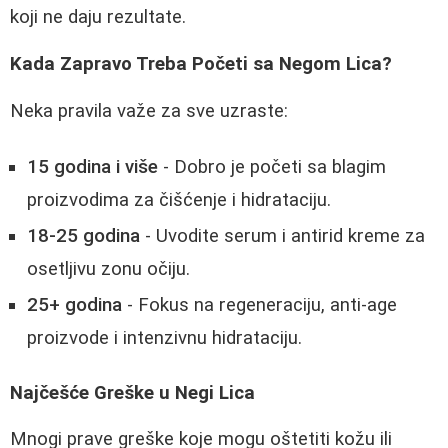
koji ne daju rezultate.
Kada Zapravo Treba Početi sa Negom Lica?
Neka pravila važe za sve uzraste:
15 godina i više
- Dobro je početi sa blagim
proizvodima za čišćenje i hidrataciju.
18-25 godina
- Uvodite serum i antirid kreme za
osetljivu zonu očiju.
25+ godina
- Fokus na regeneraciju, anti-age
proizvode i intenzivnu hidrataciju.
Najčešće Greške u Negi Lica
Mnogi prave greške koje mogu oštetiti kožu ili