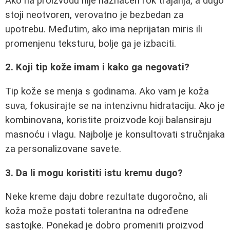
Ako na proizvodu nije naznačen rok trajanja, a dugo
stoji neotvoren, verovatno je bezbedan za
upotrebu. Međutim, ako ima neprijatan miris ili
promenjenu teksturu, bolje ga je izbaciti.
2. Koji tip kože imam i kako ga negovati?
Tip kože se menja s godinama. Ako vam je koža
suva, fokusirajte se na intenzivnu hidrataciju. Ako je
kombinovana, koristite proizvode koji balansiraju
masnoću i vlagu. Najbolje je konsultovati stručnjaka
za personalizovane savete.
3. Da li mogu koristiti istu kremu dugo?
Neke kreme daju dobre rezultate dugoročno, ali
koža može postati tolerantna na određene
sastojke. Ponekad je dobro promeniti proizvod