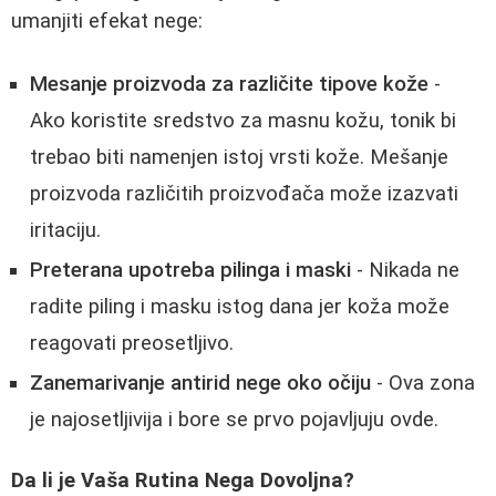
umanjiti efekat nege:
Mesanje proizvoda za različite tipove kože
-
Ako koristite sredstvo za masnu kožu, tonik bi
trebao biti namenjen istoj vrsti kože. Mešanje
proizvoda različitih proizvođača može izazvati
iritaciju.
Preterana upotreba pilinga i maski
- Nikada ne
radite piling i masku istog dana jer koža može
reagovati preosetljivo.
Zanemarivanje antirid nege oko očiju
- Ova zona
je najosetljivija i bore se prvo pojavljuju ovde.
Da li je Vaša Rutina Nega Dovoljna?