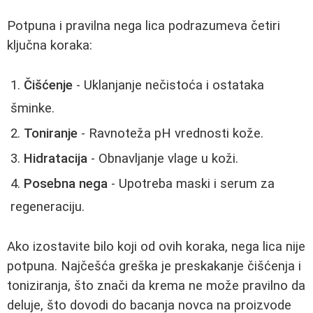
Potpuna i pravilna nega lica podrazumeva četiri
ključna koraka:
Čišćenje
- Uklanjanje nečistoća i ostataka
šminke.
Toniranje
- Ravnoteža pH vrednosti kože.
Hidratacija
- Obnavljanje vlage u koži.
Posebna nega
- Upotreba maski i serum za
regeneraciju.
Ako izostavite bilo koji od ovih koraka, nega lica nije
potpuna. Najčešća greška je preskakanje čišćenja i
toniziranja, što znači da krema ne može pravilno da
deluje, što dovodi do bacanja novca na proizvode