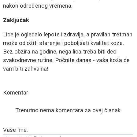
nakon određenog vremena.
Zaključak
Lice je ogledalo lepote i zdravlja, a pravilan tretman
može odložiti starenje i poboljšati kvalitet kože.
Bez obzira na godine, nega lica treba biti deo
svakodnevne rutine. Počnite danas - vaša koža će
vam biti zahvalna!
Komentari
Trenutno nema komentara za ovaj članak.
Vaše ime: