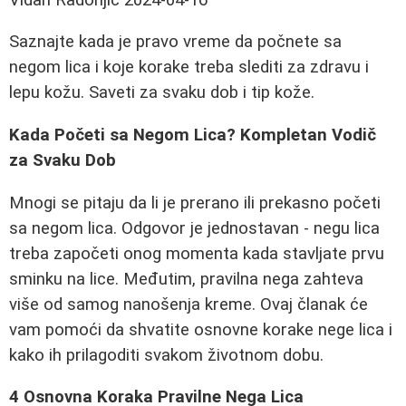
Saznajte kada je pravo vreme da počnete sa
negom lica i koje korake treba slediti za zdravu i
lepu kožu. Saveti za svaku dob i tip kože.
Kada Početi sa Negom Lica? Kompletan Vodič
za Svaku Dob
Mnogi se pitaju da li je prerano ili prekasno početi
sa negom lica. Odgovor je jednostavan - negu lica
treba započeti onog momenta kada stavljate prvu
sminku na lice. Međutim, pravilna nega zahteva
više od samog nanošenja kreme. Ovaj članak će
vam pomoći da shvatite osnovne korake nege lica i
kako ih prilagoditi svakom životnom dobu.
4 Osnovna Koraka Pravilne Nega Lica