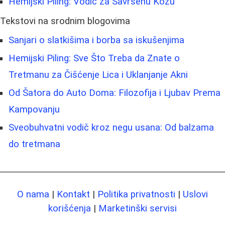
Hemijski Piling: Vodič za Savršenu Kožu
Tekstovi na srodnim blogovima
Sanjari o slatkišima i borba sa iskušenjima
Hemijski Piling: Sve Što Treba da Znate o
Tretmanu za Čišćenje Lica i Uklanjanje Akni
Od Šatora do Auto Doma: Filozofija i Ljubav Prema
Kampovanju
Sveobuhvatni vodič kroz negu usana: Od balzama
do tretmana
O nama
|
Kontakt
|
Politika privatnosti
|
Uslovi
korišćenja
|
Marketinški servisi