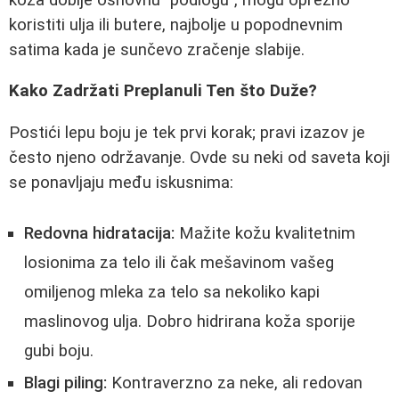
koristiti ulja ili butere, najbolje u popodnevnim
satima kada je sunčevo zračenje slabije.
Kako Zadržati Preplanuli Ten što Duže?
Postići lepu boju je tek prvi korak; pravi izazov je
često njeno održavanje. Ovde su neki od saveta koji
se ponavljaju među iskusnima:
Redovna hidratacija:
Mažite kožu kvalitetnim
losionima za telo ili čak mešavinom vašeg
omiljenog mleka za telo sa nekoliko kapi
maslinovog ulja. Dobro hidrirana koža sporije
gubi boju.
Blagi piling:
Kontraverzno za neke, ali redovan