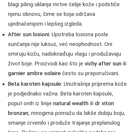
blagi piling uklanja mrtve ćelije kože i podstiče
njenu obnovu, čime se boja održava
ujednačenijom i lepšeg izgleda.
After sun losioni:
Upotreba losiona posle
sunčanja nije luksuz, već neophodnost. Oni
smiruju kožu, nadoknađuju vlagu i produžavaju
život boje. Proizvodi kao što je
vichy after sun
ili
garnier ambre solaire
često su preporučivani.
Beta karoten kapsule:
Unutrašnja priprema kože
je podjednako važna. Beta karoten kapsule,
poput onih iz linije
natural wealth
ili
dr viton
bronzan
, mnogima pomažu da lakše dobiju boju,
smanje crvenilo i produže trajanje preplanulog