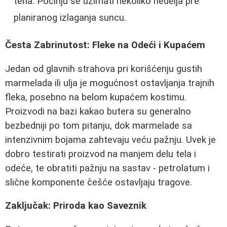
tena. Počinju se uzimati nekoliko nedelja pre
planiranog izlaganja suncu.
Česta Zabrinutost: Fleke na Odeći i Kupaćem
Jedan od glavnih strahova pri korišćenju gustih
marmelada ili ulja je mogućnost ostavljanja trajnih
fleka, posebno na belom kupaćem kostimu.
Proizvodi na bazi kakao butera su generalno
bezbedniji po tom pitanju, dok marmelade sa
intenzivnim bojama zahtevaju veću pažnju. Uvek je
dobro testirati proizvod na manjem delu tela i
odeće, te obratiti pažnju na sastav - petrolatum i
slične komponente češće ostavljaju tragove.
Zaključak: Priroda kao Saveznik