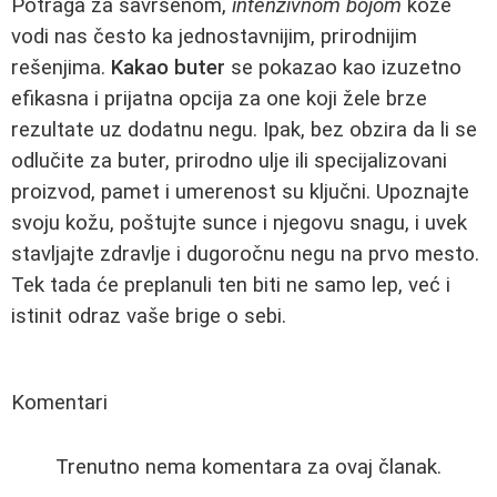
Potraga za savršenom,
intenzivnom bojom
kože
vodi nas često ka jednostavnijim, prirodnijim
rešenjima.
Kakao buter
se pokazao kao izuzetno
efikasna i prijatna opcija za one koji žele brze
rezultate uz dodatnu negu. Ipak, bez obzira da li se
odlučite za buter, prirodno ulje ili specijalizovani
proizvod, pamet i umerenost su ključni. Upoznajte
svoju kožu, poštujte sunce i njegovu snagu, i uvek
stavljajte zdravlje i dugoročnu negu na prvo mesto.
Tek tada će preplanuli ten biti ne samo lep, već i
istinit odraz vaše brige o sebi.
Komentari
Trenutno nema komentara za ovaj članak.