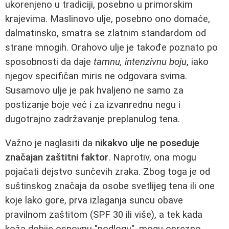
ukorenjeno u tradiciji, posebno u primorskim
krajevima. Maslinovo ulje, posebno ono domaće,
dalmatinsko, smatra se zlatnim standardom od
strane mnogih. Orahovo ulje je takođe poznato po
sposobnosti da daje
tamnu, intenzivnu boju
, iako
njegov specifičan miris ne odgovara svima.
Susamovo ulje je pak hvaljeno ne samo za
postizanje boje već i za izvanrednu negu i
dugotrajno zadržavanje preplanulog tena.
Važno je naglasiti da
nikakvo ulje ne poseduje
značajan zaštitni faktor
. Naprotiv, ona mogu
pojačati dejstvo sunčevih zraka. Zbog toga je od
suštinskog značaja da osobe svetlijeg tena ili one
koje lako gore, prva izlaganja suncu obave
pravilnom zaštitom (SPF 30 ili više), a tek kada
koža dobije osnovnu "podlogu", mogu oprezno