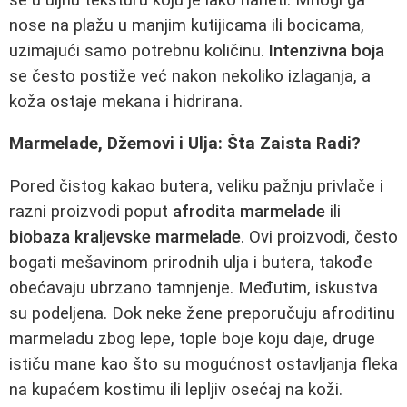
nose na plažu u manjim kutijicama ili bocicama,
uzimajući samo potrebnu količinu.
Intenzivna boja
se često postiže već nakon nekoliko izlaganja, a
koža ostaje mekana i hidrirana.
Marmelade, Džemovi i Ulja: Šta Zaista Radi?
Pored čistog kakao butera, veliku pažnju privlače i
razni proizvodi poput
afrodita marmelade
ili
biobaza kraljevske marmelade
. Ovi proizvodi, često
bogati mešavinom prirodnih ulja i butera, takođe
obećavaju ubrzano tamnjenje. Međutim, iskustva
su podeljena. Dok neke žene preporučuju afroditinu
marmeladu zbog lepe, tople boje koju daje, druge
ističu mane kao što su mogućnost ostavljanja fleka
na kupaćem kostimu ili lepljiv osećaj na koži.