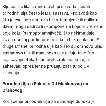
Ključna razlika između ovih proizvoda i čistih
prirodnih ulja često leži u sastavu. Proizvodi kao
što je
eveline krema za brzo tamnjenje
ili
collistar
džem
mogu sadržati i komponente koje privremeno
boje kožu (samopotamnjivači), što nekima daje
lažan osećaj postignute boje koja brzo splasne. S
druge strane, prirodna ulja kao što su
orahovo ulje
,
susamovo ulje
ili
maslinovo ulje
deluju tako što
pojačavaju efekat sunčevih zraka na kožu, ali
zahtevaju oprez jer ne pružaju zaštitu od UV
zračenja.
Prirodna Ulja u Fokusu: Od Maslinovog do
Orahovog
Koriscenje
prirodnih ulja
za suncanje duboko je