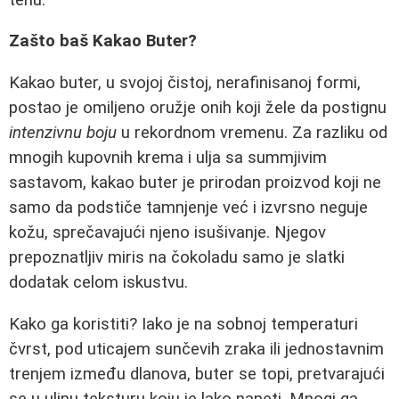
Zašto baš Kakao Buter?
Kakao buter, u svojoj čistoj, nerafinisanoj formi,
postao je omiljeno oružje onih koji žele da postignu
intenzivnu boju
u rekordnom vremenu. Za razliku od
mnogih kupovnih krema i ulja sa summjivim
sastavom, kakao buter je prirodan proizvod koji ne
samo da podstiče tamnjenje već i izvrsno neguje
kožu, sprečavajući njeno isušivanje. Njegov
prepoznatljiv miris na čokoladu samo je slatki
dodatak celom iskustvu.
Kako ga koristiti? Iako je na sobnoj temperaturi
čvrst, pod uticajem sunčevih zraka ili jednostavnim
trenjem između dlanova, buter se topi, pretvarajući
se u uljnu teksturu koju je lako naneti. Mnogi ga