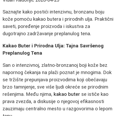
Saznajte kako postići intenzivnu, bronzanu boju
kože pomoću kakao butera i prirodnih ulja. Praktični
saveti, poređenje proizvoda i iskustva za
dugotrajno zadržavanje preplanulog tena.
Kakao Buter i Prirodna Ulja: Tajna Savršenog
Preplanulog Tena
San o intenzivnoj, zlatno-bronzanoj boji kože bez
napornog čekanja na plaži poznat je mnogima. Dok
se tržište prepunjava proizvodima koji obećavaju
brzo tamnjenje, sve više ljudi okreće se prirodnim
rešenjima. Među njima,
kakao buter
se ističe kao
prava zvezda, a diskusije o njegovoj efikasnosti
zauzimaju centralno mesto u razgovorima o lepom
tenu.