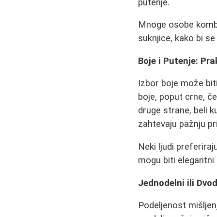
putenje.
Mnoge osobe kombi
suknjice, kako bi se
Boje i Putenje: Pra
Izbor boje može bit
boje, poput crne, če
druge strane, beli k
zahtevaju pažnju pri
Neki ljudi preferira
mogu biti elegantni
Jednodelni ili Dvo
Podeljenost mišljen