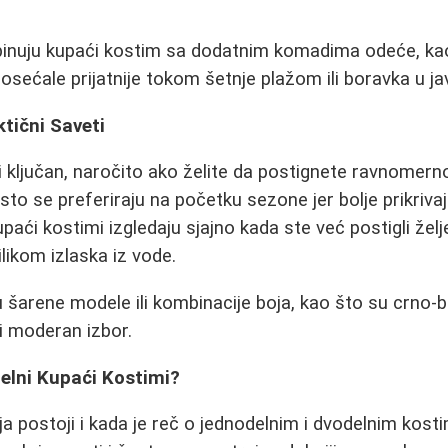
nuju kupaći kostim sa dodatnim komadima odeće, kao
 osećale prijatnije tokom šetnje plažom ili boravka u j
ktični Saveti
i ključan, naročito ako želite da postignete ravnomern
sto se preferiraju na početku sezone jer bolje prikrivaj
upaći kostimi izgledaju sjajno kada ste već postigli želj
likom izlaska iz vode.
ju šarene modele ili kombinacije boja, kao što su crno-bel
 i moderan izbor.
delni Kupaći Kostimi?
ja postoji i kada je reč o jednodelnim i dvodelnim kost