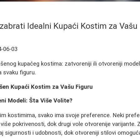
zabrati Idealni Kupaći Kostim za Vašu
4-06-03
šenog kupaćeg kostima: zatvoreniji ili otvoreniji modeli, 
a svaku figuru.
ršen Kupaći Kostim za Vašu Figuru
eni Modeli: Šta Više Volite?
im kostimima, svako ima svoje preference. Neki prefer
više pokrivenosti, dok drugi vole otvorenije varijante. 
j sigurnosti i udobnosti, dok otvoreniji stilovi omogu