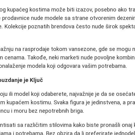
og kupaćeg kostima može biti izazov, posebno ako tra
ke prodavnice nude modele sa strane otvorenim dezeni
e. Kolekcije poznatih brendova često nude širok spektar
 pažnju na rasprodaje tokom vansezone, gde se mogu na
im cenama. Takođe, neki marketi nude povoljne kombina
pronalaženje modela koji odgovara vašim potrebama.
uzdanje je Ključ
boju ili model koji odaberete, najvažnije je da se osećate
 kupaćem kostimu. Svaka figura je jedinstvena, a pr
ncu i moru bez nepotrebnih briga.
isati sa različitim stilovima kako biste pronašli onaj k
ama i potrebama. Bez obzira da li preferirate jednodel