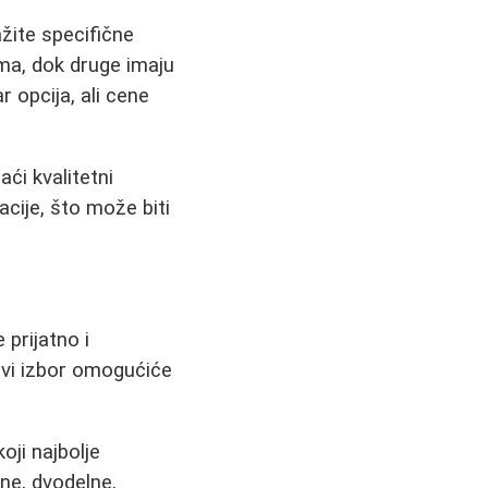
žite specifične
ma, dok druge imaju
 opcija, ali cene
ći kvalitetni
cije, što može biti
 prijatno i
avi izbor omogućiće
oji najbolje
ne, dvodelne,