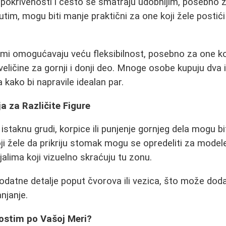
 pokrivenosti i često se smatraju udobnijim, posebno z
đutim, mogu biti manje praktični za one koji žele posti
timi omogućavaju veću fleksibilnost, posebno za one ko
 veličine za gornji i donji deo. Mnoge osobe kupuju dva
a kako bi napravile idealan par.
a za Različite Figure
istaknu grudi, korpice ili punjenje gornjeg dela mogu bit
ji žele da prikriju stomak mogu se opredeliti za modele
alima koji vizuelno skraćuju tu zonu.
datne detalje poput čvorova ili vezica, što može dodati
anjanje.
ostim po Vašoj Meri?