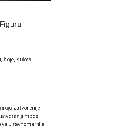
 Figuru
boje, stilovi i
iraju zatvorenije
Zatvoreniji modeli
ćavaju ravnomernije