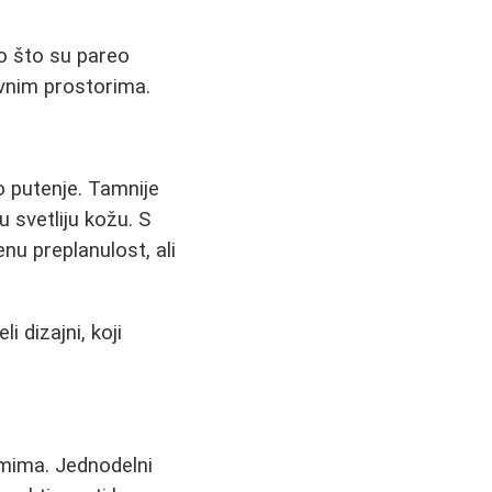
 što su pareo
avnim prostorima.
o putenje. Tamnije
u svetliju kožu. S
enu preplanulost, ali
i dizajni, koji
imima. Jednodelni