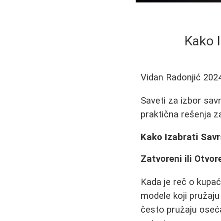
Kako I
Vidan Radonjić
202
Saveti za izbor savr
praktična rešenja z
Kako Izabrati Sav
Zatvoreni ili Otvor
Kada je reč o kupać
modele koji pružaju 
često pružaju oseća