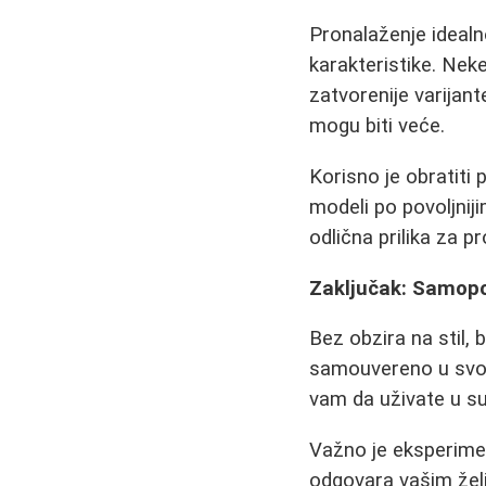
Pronalaženje idealn
karakteristike. Ne
zatvorenije varijant
mogu biti veće.
Korisno je obratiti
modeli po povoljnij
odlična prilika za 
Zaključak: Samopo
Bez obzira na stil, 
samouvereno u svom
vam da uživate u su
Važno je eksperiment
odgovara vašim želj