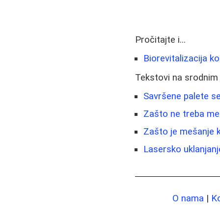
Pročitajte i...
Biorevitalizacija k
Tekstovi na srodnim
Savršene palete sen
Zašto ne treba meš
Zašto je mešanje k
Lasersko uklanjanje
O nama
|
K