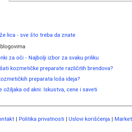
ože lica - sve što treba da znate
 blogovima
ki za oči - Najbolji izbor za svaku priliku
ati kozmetičke preparate različitih brendova?
ozmetičkih preparata loša ideja?
 ožiljaka od akni: Iskustva, cene i saveti
ontakt
|
Politika privatnosti
|
Uslovi korišćenja
|
Marketi