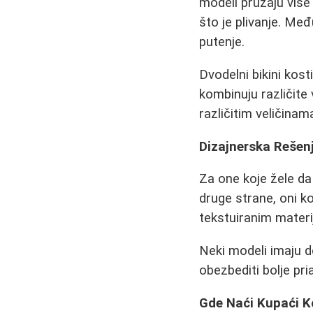
modeli pružaju više
što je plivanje. Me
putenje.
Dvodelni bikini kos
kombinuju različite
različitim veličinam
Dizajnerska Rešenj
Za one koje žele da 
druge strane, oni ko
tekstuiranim materij
Neki modeli imaju do
obezbediti bolje pri
Gde Naći Kupaći K