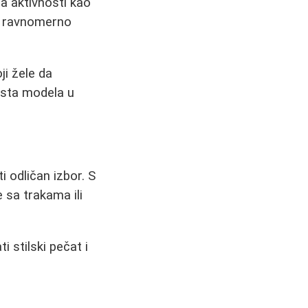
a aktivnosti kao
ći ravnomerno
ji žele da
 ista modela u
i odličan izbor. S
 sa trakama ili
 stilski pečat i