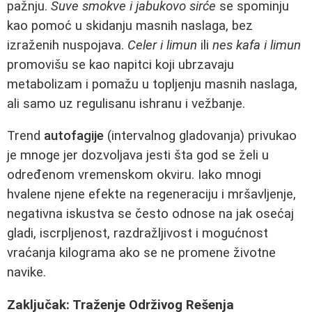
pažnju.
Suve smokve i jabukovo sirće
se spominju
kao pomoć u skidanju masnih naslaga, bez
izraženih nuspojava.
Celer i limun
ili
nes kafa i limun
promovišu se kao napitci koji ubrzavaju
metabolizam i pomažu u topljenju masnih naslaga,
ali samo uz regulisanu ishranu i vežbanje.
Trend
autofagije
(intervalnog gladovanja) privukao
je mnoge jer dozvoljava jesti šta god se želi u
određenom vremenskom okviru. Iako mnogi
hvalene njene efekte na regeneraciju i mršavljenje,
negativna iskustva se često odnose na jak osećaj
gladi, iscrpljenost, razdražljivost i mogućnost
vraćanja kilograma ako se ne promene životne
navike.
Zaključak: Traženje Održivog Rešenja