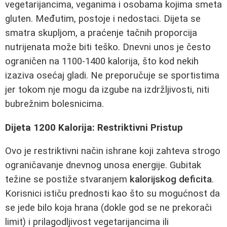
vegetarijancima, veganima i osobama kojima smeta
gluten. Međutim, postoje i nedostaci. Dijeta se
smatra skupljom, a praćenje tačnih proporcija
nutrijenata može biti teško. Dnevni unos je često
ograničen na 1100-1400 kalorija, što kod nekih
izaziva osećaj gladi. Ne preporučuje se sportistima
jer tokom nje mogu da izgube na izdržljivosti, niti
bubrežnim bolesnicima.
Dijeta 1200 Kalorija: Restriktivni Pristup
Ovo je restriktivni način ishrane koji zahteva strogo
ograničavanje dnevnog unosa energije. Gubitak
težine se postiže stvaranjem
kalorijskog deficita
.
Korisnici ističu prednosti kao što su mogućnost da
se jede bilo koja hrana (dokle god se ne prekorači
limit) i prilagodljivost vegetarijancima ili