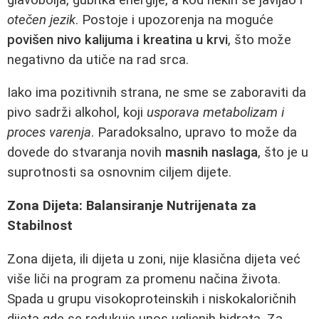
otečen jezik
. Postoje i upozorenja na moguće
povišen nivo kalijuma i kreatina u krvi
, što može
negativno da utiče na rad srca.
Iako ima pozitivnih strana, ne sme se zaboraviti da
pivo sadrži alkohol, koji
usporava metabolizam i
proces varenja
. Paradoksalno, upravo to može da
dovede do stvaranja novih
masnih naslaga
, što je u
suprotnosti sa osnovnim ciljem dijete.
Zona Dijeta: Balansiranje Nutrijenata za
Stabilnost
Zona dijeta, ili dijeta u zoni, nije klasična dijeta već
više liči na program za promenu načina života.
Spada u grupu visokoproteinskih i niskokaloričnih
dijeta gde se redukuje unos ugljenih hidrata. Za