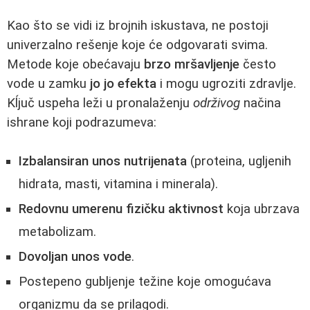
Kao što se vidi iz brojnih iskustava, ne postoji
univerzalno rešenje koje će odgovarati svima.
Metode koje obećavaju
brzo mršavljenje
često
vode u zamku
jo jo efekta
i mogu ugroziti zdravlje.
Kĺjuč uspeha leži u pronalaženju
održivog
načina
ishrane koji podrazumeva:
Izbalansiran unos nutrijenata
(proteina, ugljenih
hidrata, masti, vitamina i minerala).
Redovnu umerenu fizičku aktivnost
koja ubrzava
metabolizam.
Dovoljan unos vode
.
Postepeno gubljenje težine koje omogućava
organizmu da se prilagodi.