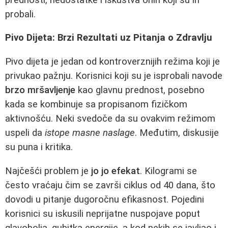
probali.
Pivo Dijeta: Brzi Rezultati uz Pitanja o Zdravlju
Pivo dijeta je jedan od kontroverznijih režima koji je
privukao pažnju. Korisnici koji su je isprobali navode
brzo mršavljenje
kao glavnu prednost, posebno
kada se kombinuje sa propisanom fizičkom
aktivnošću. Neki svedoče da su ovakvim režimom
uspeli da
istope masne naslage
. Međutim, diskusije
su puna i kritika.
Najčešći problem je
jo jo efekat
. Kilogrami se
često vraćaju čim se završi ciklus od 40 dana, što
dovodi u pitanje dugoročnu efikasnost. Pojedini
korisnici su iskusili neprijatne nuspojave poput
glavobolja, gubitka energije, a kod nekih se javljao i