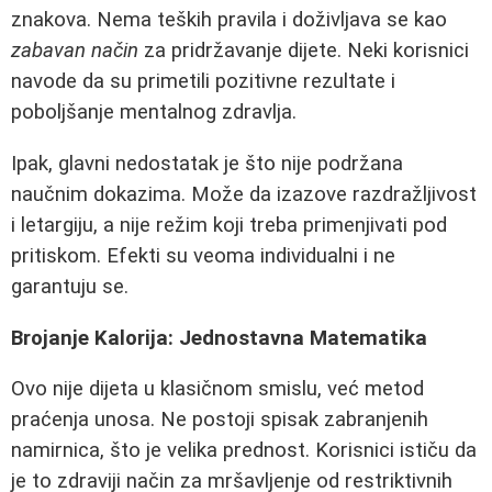
znakova. Nema teških pravila i doživljava se kao
zabavan način
za pridržavanje dijete. Neki korisnici
navode da su primetili pozitivne rezultate i
poboljšanje mentalnog zdravlja.
Ipak, glavni nedostatak je što nije podržana
naučnim dokazima. Može da izazove razdražljivost
i letargiju, a nije režim koji treba primenjivati pod
pritiskom. Efekti su veoma individualni i ne
garantuju se.
Brojanje Kalorija: Jednostavna Matematika
Ovo nije dijeta u klasičnom smislu, već metod
praćenja unosa. Ne postoji spisak zabranjenih
namirnica, što je velika prednost. Korisnici ističu da
je to zdraviji način za mršavljenje od restriktivnih