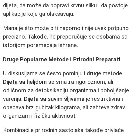
dijeta, da može da popravi krvnu sliku i da postoje
aplikacije koje ga olakšavaju.
Mana je što može biti naporno i nije uvek potpuno
precizno. Takođe, ne preporučuje se osobama sa
istorijom poremećaja ishrane.
Druge Popularne Metode i Prirodni Preparati
U diskusijama se često pominju i druge metode.
Dijeta sa heljdom
se smatra rigoroznom, ali
odličnom za detoksikaciju organizma i poboljšanje
varenja.
Dijeta sa suvim šljivama
je restriktivna i
obećava brz gubitak kilograma, ali zahteva zdrav
organizam i fizičku aktivnost.
Kombinacije prirodnih sastojaka takođe privlače