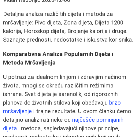
Detaljna analiza različitih dijeta i metoda za
mršavljenje: Pivo dijeta, Zona dijeta, Dijeta 1200
kalorija, Horoskop dijeta, Brojanje kalorija i druge.
Saznajte prednosti, nedostatke i iskustva korisnika.
Komparativna Analiza Popularnih Dijeta i
Metoda Mršavljenja
U potrazi za idealnom linijom i zdravijim načinom
života, mnogi se okreću različitim režimima
ishrane. Svet dijeta je šarenolik, od rigoroznih
planova do životnih stilova koji obećavaju
brzo
mršavljenje
i trajne rezultate. U ovom članku ćemo
detaljno analizirati neke od
najčešće pominjanih
dijeta
i metoda, sagledavajući njihove principe,
prednosti, nedostatke i iskustva onih koji su ih