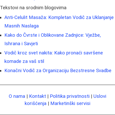
Tekstovi na srodnim blogovima
Anti-Celulit Masaža: Kompletan Vodič za Uklanjanje
Masnih Naslaga
Kako do Čvrste i Oblikovane Zadnjice: Vježbe,
Ishrana i Savjeti
Vodič kroz svet nakita: Kako pronaći savršene
komade za vaš stil
Konačni Vodič za Organizaciju Bezstresne Svadbe
O nama
|
Kontakt
|
Politika privatnosti
|
Uslovi
korišćenja
|
Marketinški servisi