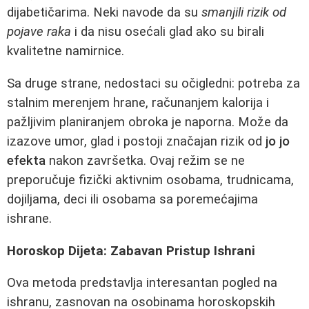
dijabetičarima. Neki navode da su
smanjili rizik od
pojave raka
i da nisu osećali glad ako su birali
kvalitetne namirnice.
Sa druge strane, nedostaci su očigledni: potreba za
stalnim merenjem hrane, računanjem kalorija i
pažljivim planiranjem obroka je naporna. Može da
izazove umor, glad i postoji značajan rizik od
jo jo
efekta
nakon završetka. Ovaj režim se ne
preporučuje fizički aktivnim osobama, trudnicama,
dojiljama, deci ili osobama sa poremećajima
ishrane.
Horoskop Dijeta: Zabavan Pristup Ishrani
Ova metoda predstavlja interesantan pogled na
ishranu, zasnovan na osobinama horoskopskih