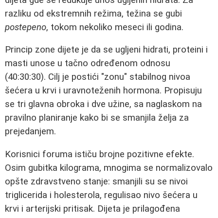
razliku od ekstremnih režima, težina se gubi
postepeno
, tokom nekoliko meseci ili godina.
Princip zone dijete je da se ugljeni hidrati, proteini i
masti unose u tačno određenom odnosu
(40:30:30). Cilj je postići "zonu" stabilnog nivoa
šećera u krvi i uravnoteženih hormona. Propisuju
se tri glavna obroka i dve užine, sa naglaskom na
pravilno planiranje kako bi se smanjila želja za
prejedanjem.
Korisnici foruma ističu brojne pozitivne efekte.
Osim gubitka kilograma, mnogima se normalizovalo
opšte zdravstveno stanje: smanjili su se nivoi
triglicerida i holesterola, regulisao nivo šećera u
krvi i arterijski pritisak. Dijeta je prilagođena