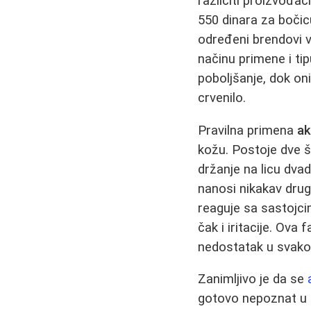
različiti proizvođač
550 dinara za bočicu
određeni brendovi vi
načinu primene i t
poboljšanje, dok on
crvenilo.
Pravilna primena
ak
kožu. Postoje dve šk
držanje na licu dva
nanosi nikakav drug
reaguje sa sastojci
čak i iritacije. Ova
nedostatak u svakod
Zanimljivo je da se
gotovo nepoznat u k