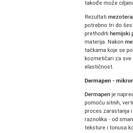
takođe može ciljano 
Rezultati
mezoterap
potrebno tri do šes
prethoditi
hemijski 
materija. Nakon
mez
tačkama koje se po
kozmetičari za sve 
elastičnost.
Dermapen - mikron
Dermapen
je napred
pomoću sitnih, vert
proces zarastanja i
raznolika - od smanj
teksture i tonusa 