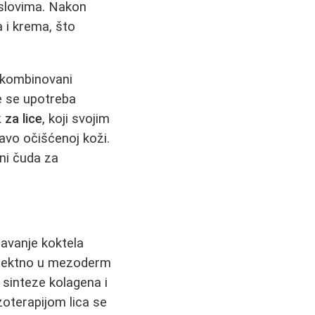
uslovima. Nakon
a i krema, što
i kombinovani
 se upotreba
 za lice
, koji svojim
avo očišćenoj koži.
ni čuda za
avanje koktela
 direktno u mezoderm
e sinteze kolagena i
oterapijom lica se