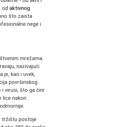
robleme - od akni i
a, od
aktivnog
 ono što zaista
fesionalne nege i
uštvenim mrežama.
avaju, nazivajući
je, kao i uvek,
cija površinskog
i virusi, što ga čini
e lice nakon
 odmornije.
 tržištu postoje