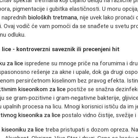
itav spektar tretmana koji ciljano deluju na različite p
bora, pigmentacije i gubitka elastičnosti. U moru opcij
 naprednih
bioloških tretmana
, nije uvek lako pronaći
i. Ovaj vodič će vam pomoći da se snađete u svetu pro
nu odluku.
 lice - kontroverzni saveznik ili precenjeni hit
u za lice
ispredene su mnoge priče na forumima i dr
spasonosno rešenje za akne i upale, dok ga drugi ospor
nom persirćetnom kiselinom bez pravog efekta. Istina 
tivnim kiseonikom za lice
postiže se snažna dezinfek
u se gram-pozitivne i gram-negativne bakterije, gljivice 
upalnih procesa na licu. Mnogi korisnici ističu da im j
tivnog kiseonika za lice
postalo vidno čistije, svežije i
kiseoniku za lice
treba pristupati s dozom opreza. Na