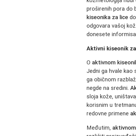
kozmetologija nudi č
proširenih pora do 
kiseonika za lice
do
odgovara vašoj kož
donesete informisa
Aktivni kiseonik za
O
aktivnom kiseonik
Jedni ga hvale kao 
ga običnom razblaže
negde na sredini.
Ak
sloja kože, uništavaj
korisnim u tretmanu 
redovne primene
ak
Međutim,
aktivnom 