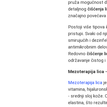
pruža mogućnost 
detaljnog
čišćenja l
značajno povećava 
Postoji više tipova
pristupi. Svaki od 
smirujućih i dezinf
antimikrobnim delo
Redovno
čišćenje l
održavanje čistog i 
Mezoterapija lica -
Mezoterapija lica
je
vitamina, hijaluron
- srednji sloj kože. 
elastina, što rezu