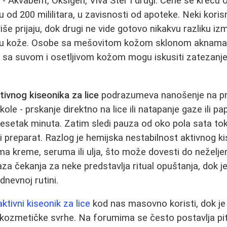
i - Akvabent, Oksigen, Viva Ster i drugi. Cene se kreću
 od 200 mililitara, u zavisnosti od apoteke. Neki koris
še prijaju, dok drugi ne vide gotovo nikakvu razliku izm
ipu kože. Osobe sa mešovitom kožom sklonom aknama č
i sa suvom i osetljivom kožom mogu iskusiti zatezanje,
tivnog kiseonika za lice
podrazumeva nanošenje na p
ole - prskanje direktno na lice ili natapanje gaze ili p
desetak minuta. Zatim sledi pauza od oko pola sata to
i preparat. Razlog je hemijska nestabilnost aktivnog ki
ma kreme, seruma ili ulja, što može dovesti do neželjen
 faza čekanja za neke predstavlja ritual opuštanja, dok j
nevnoj rutini.
aktivni kiseonik za lice
kod nas masovno koristi, dok je
ozmetičke svrhe. Na forumima se često postavlja pitan