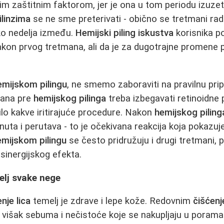
kim zaštitnim faktorom, jer je ona u tom periodu izuzet
ilinzima
se ne sme preterivati - obično se tretmani rad
o nedelja između.
Hemijski piling iskustva
korisnika po
nakon prvog tretmana, ali da je za dugotrajne promene p
emijskom pilingu
, ne smemo zaboraviti na pravilnu pri
dana pre
hemijskog pilinga
treba izbegavati retinoidne 
bilo kakve iritirajuće procedure. Nakon
hemijskog piling
nuta i perutava - to je očekivana reakcija koja pokazu
mijskom pilingu
se često pridružuju i drugi tretmani,
a sinergijskog efekta.
melj svake nege
nje lica
temelj je zdrave i lepe kože. Redovnim
čišćenj
 višak sebuma i nečistoće koje se nakupljaju u porama