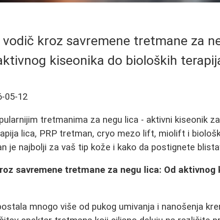
vodič kroz savremene tretmane za ne
aktivnog kiseonika do bioloških terapij
6-05-12
pularnijim tretmanima za negu lica - aktivni kiseonik za l
ja lica, PRP tretman, cryo mezo lift, miolift i biološk
n je najbolji za vaš tip kože i kako da postignete blista
roz savremene tretmane za negu lica: Od aktivnog 
 postala mnogo više od pukog umivanja i nanošenja k