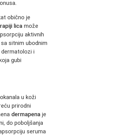
tonusa.
kat obično je
apiji lica
može
psorpciju aktivnih
a, sa sitnim ubodnim
dermatolozi i
koja gubi
rokanala u koži
reću prirodni
imena
dermapena
je
kni, do poboljšanja
apsorpciju seruma