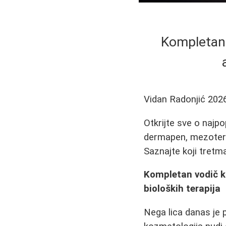
Kompletan 
Vidan Radonjić
202
Otkrijte sve o najpo
dermapen, mezoterapi
Saznajte koji tretma
Kompletan vodič k
bioloških terapija
Nega lica danas je