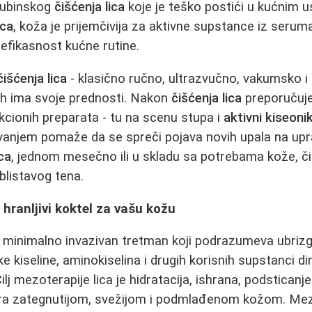
dubinskog
čišćenja lica
koje je teško postići u kućnim 
ica
, koža je prijemčivija za aktivne supstance iz serum
efikasnost kućne rutine.
čišćenja lica
- klasično ručno, ultrazvučno, vakumsko 
njih ima svoje prednosti. Nakon
čišćenja lica
preporučuje
ekcionih preparata - tu na scenu stupa i
aktivni kiseonik
vanjem pomaže da se spreči pojava novih upala na upr
ica
, jednom mesečno ili u skladu sa potrebama kože, či
blistavog tena.
 hranljivi koktel za vašu kožu
 minimalno invazivan tretman koji podrazumeva ubrizg
ske kiseline, aminokiselina i drugih korisnih supstanci
Cilj mezoterapije lica je hidratacija, ishrana, podsticanj
ltira zategnutijom, svežijom i podmlađenom kožom. Mez