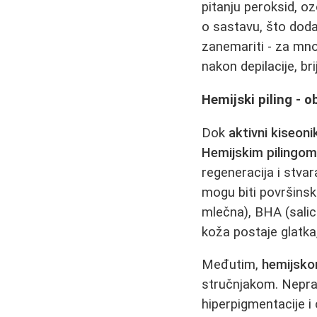
pitanju peroksid, oz
o sastavu, što doda
zanemariti - za mno
nakon depilacije, br
Hemijski piling - o
Dok
aktivni kiseonik
Hemijskim pilingo
regeneracija i stva
mogu biti površinski
mlečna), BHA (salici
koža postaje glatka
Međutim,
hemijsko
stručnjakom. Nepra
hiperpigmentacije i