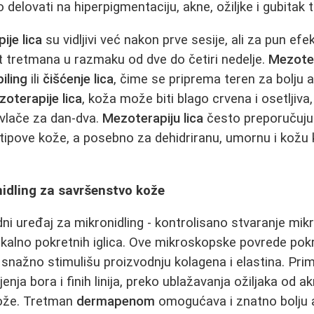
delovati na hiperpigmentaciju, akne, ožiljke i gubitak 
ije lica
su vidljivi već nakon prve sesije, ali za pun efe
t tretmana u razmaku od dve do četiri nedelje.
Mezoter
piling
ili
čišćenje lica
, čime se priprema teren za bolju a
oterapije lica
, koža može biti blago crvena i osetljiv
vlače za dan-dva.
Mezoterapiju lica
često preporučuju 
tipove kože, a posebno za dehidriranu, umornu i kožu 
idling za savršenstvo kože
ni uređaj za mikronidling - kontrolisano stvaranje mik
ikalno pokretnih iglica. Ove mikroskopske povrede pok
 snažno stimulišu proizvodnju kolagena i elastina. Pr
enja bora i finih linija, preko ublažavanja ožiljaka od a
kože. Tretman
dermapenom
omogućava i znatno bolju 