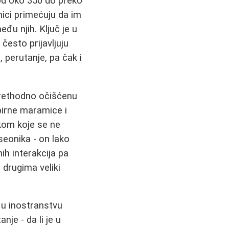
 od oko 350 do preko
nici primećuju da im
eđu njih. Ključ je u
esto prijavljuju
 perutanje, pa čak i
rethodno očišćenu
apirne maramice i
kom koje se ne
seonika - on lako
ih interakcija pa
e drugima veliki
 u inostranstvu
je - da li je u