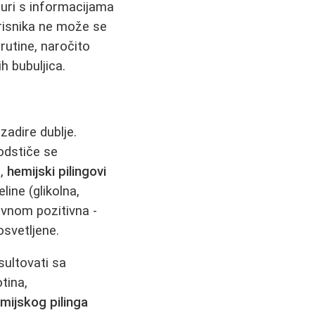
turi s informacijama
orisnika ne može se
rutine, naročito
h bubuljica.
zadire dublje.
podstiče se
a,
hemijski pilingovi
line (glikolna,
vnom pozitivna -
osvetljene.
sultovati sa
tina,
mijskog pilinga