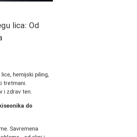
gu lica: Od
a
ice, hemijski piling,
i tretmani.
v i zdrav ten.
kiseonika do
reme. Savremena