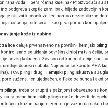
onirana voda ili persirćetna kiselina? Proizvođači su š
tno podgreva skepticizam. Ipak, hiljade zadovoljnih k
ge je aktivni kiseonik za lice postao nezaobilazan deo 
ijanja, čišćenja mitesera ili kao prva pomoć kod upaljeni
bnavljanje kože iz dubine
 za lice
deluje prvenstveno na površini,
hemijski piling
m
kontrolisano se uklanja površinski sloj mrtvih ćelija, 
ranje novog kolagena. Zavisno od koncentracije kiselin
, srednje duboki i duboki. Najčešće se koriste AHA kise
lna), TCA piling i drugi.
Hemijski piling iskustva
su ugla
, pore sužene, ten ujednačen, a fleke od sunca i akni p
m pilingu
treba pristupiti s pažnjom i obavezno se kon
vilna primena
hemijskih pilinga
može dovesti do opeko
 oštećenja kožne barijere. Veoma je važno da nakon
he