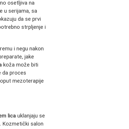
no osetljiva na
e u serijama, sa
kazuju da se prvi
otrebno strpljenje i
premu i negu nakon
preparate, jake
a
koža može biti
je da proces
 poput mezoterapije
em lica
uklanjaju se
. Kozmetički salon