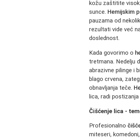
kožu zaštitite viso
sunce.
Hemijskim p
pauzama od nekolik
rezultati vide već 
doslednost.
Kada govorimo o
h
tretmana. Nedelju 
abrazivne pilinge i 
blago crvena, zateg
obnavljanja teče.
He
lica, radi postizanj
Čišćenje lica - te
Profesionalno
čišće
miteseri, komedoni,