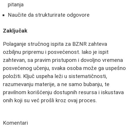
pitanja
Naučite da strukturirate odgovore
Zaključak
Polaganje stručnog ispita za BZNR zahteva
ozbiljnu pripremu i posvećenost. Iako je ispit
zahtevan, sa pravim pristupom i dovoljno vremena
posvećenog učenju, svaka osoba može ga uspešno
položiti. Ključ uspeha leži u sistematičnosti,
razumevanju materije, a ne samo bubanju, te
pravilnom korišćenju dostupnih resursa i iskustava
onih koji su već prošli kroz ovaj proces.
Komentari