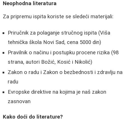
Neophodna literatura
Za pripremu ispita koriste se sledeći materijali:
Priručnik za polaganje stručnog ispita (Viša
tehnička škola Novi Sad, cena 5000 din)
Pravilnik o načinu i postupku procene rizika (98
strana, autori Božić, Kosić i Nikolić)
Zakon o radu i Zakon o bezbednosti i zdravlju na
radu
Evropske direktive na kojima je naš zakon
zasnovan
Kako doći do literature?