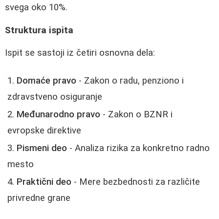
svega oko 10%.
Struktura ispita
Ispit se sastoji iz četiri osnovna dela:
Domaće pravo
- Zakon o radu, penziono i
zdravstveno osiguranje
Međunarodno pravo
- Zakon o BZNR i
evropske direktive
Pismeni deo
- Analiza rizika za konkretno radno
mesto
Praktični deo
- Mere bezbednosti za različite
privredne grane