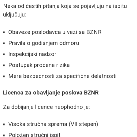
Neka od čestih pitanja koja se pojavljuju na ispitu
uključuju:
Obaveze poslodavca u vezi sa BZNR
Pravila o godišnjem odmoru
Inspekcijski nadzor
Postupak procene rizika
Mere bezbednosti za specifične delatnosti
Licenca za obavljanje poslova BZNR
Za dobijanje licence neophodno je:
Visoka stručna sprema (VII stepen)
Položen stručni ispit