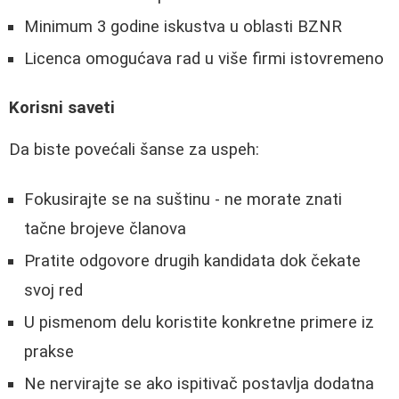
Minimum 3 godine iskustva u oblasti BZNR
Licenca omogućava rad u više firmi istovremeno
Korisni saveti
Da biste povećali šanse za uspeh:
Fokusirajte se na suštinu - ne morate znati
tačne brojeve članova
Pratite odgovore drugih kandidata dok čekate
svoj red
U pismenom delu koristite konkretne primere iz
prakse
Ne nervirajte se ako ispitivač postavlja dodatna