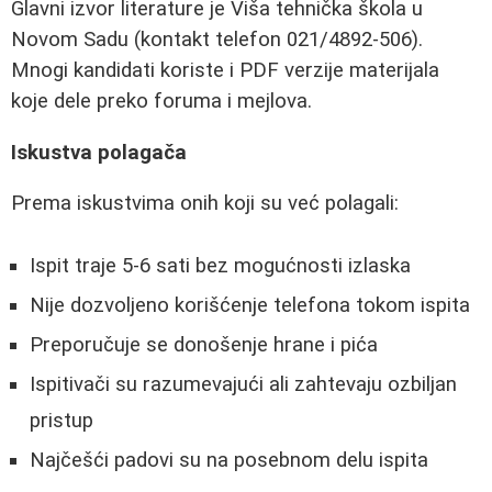
Glavni izvor literature je Viša tehnička škola u
Novom Sadu (kontakt telefon 021/4892-506).
Mnogi kandidati koriste i PDF verzije materijala
koje dele preko foruma i mejlova.
Iskustva polagača
Prema iskustvima onih koji su već polagali:
Ispit traje 5-6 sati bez mogućnosti izlaska
Nije dozvoljeno korišćenje telefona tokom ispita
Preporučuje se donošenje hrane i pića
Ispitivači su razumevajući ali zahtevaju ozbiljan
pristup
Najčešći padovi su na posebnom delu ispita