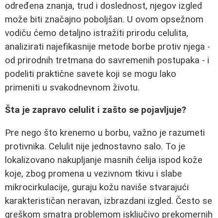
određena znanja, trud i doslednost, njegov izgled
može biti značajno poboljšan. U ovom opsežnom
vodiču ćemo detaljno istražiti prirodu celulita,
analizirati najefikasnije metode borbe protiv njega -
od prirodnih tretmana do savremenih postupaka - i
podeliti praktične savete koji se mogu lako
primeniti u svakodnevnom životu.
Šta je zapravo celulit i zašto se pojavljuje?
Pre nego što krenemo u borbu, važno je razumeti
protivnika. Celulit nije jednostavno salo. To je
lokalizovano nakupljanje masnih ćelija ispod kože
koje, zbog promena u vezivnom tkivu i slabe
mikrocirkulacije, guraju kožu naviše stvarajući
karakterističan neravan, izbrazdani izgled. Često se
greškom smatra problemom isključivo prekomernih