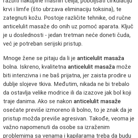
razbiti nakupine masnih ćelija, poboljšati cirkulaciju
krvi i limfe (što ubrzava eliminaciju toksina), te
zategnuti kožu. Postoje različite tehnike, od ručne
anticelulit masaže do onih uz pomoć aparata. Ključ
je u doslednosti - jedan tretman neće doneti čuda,
već je potreban serijski pristup.
Mnoge žene se pitaju da li je
anticelulit masaža
bolna. Iskreno, kvalitetna
anticelulit masaža
može
biti intenzivna i ne baš prijatna, jer zaista prodire u
dublje slojeve tkiva. Međutim, nikada ne bi trebalo
da ostavlja velike modrice ili da izazove jak bol koji
traje danima. Ako se nakon
anticelulit masaže
osećate previše izmoreno ili bolno, to je znak da je
pristup možda previše agresivan. Takođe, veoma je
važno napomenuti da osobe sa izraženim
problemima sa venama i kapilarama treba da budu