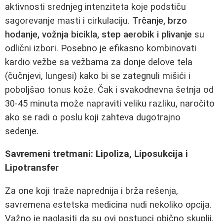
aktivnosti srednjeg intenziteta koje podstiču
sagorevanje masti i cirkulaciju.
Trčanje, brzo
hodanje, vožnja bicikla, step aerobik i plivanje
su
odlični izbori. Posebno je efikasno kombinovati
kardio vežbe sa vežbama za donje delove tela
(čučnjevi, lungesi) kako bi se zategnuli mišići i
poboljšao tonus kože. Čak i svakodnevna šetnja od
30-45 minuta može napraviti veliku razliku, naročito
ako se radi o poslu koji zahteva dugotrajno
sedenje.
Savremeni tretmani: Lipoliza, Liposukcija i
Lipotransfer
Za one koji traže naprednija i brža rešenja,
savremena estetska medicina nudi nekoliko opcija.
Važno je naglasiti da su ovi postupci obično skuplji,