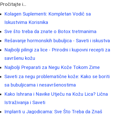
Pročitajte i...
Kolagen Suplementi: Kompletan Vodič sa
Iskustvima Korisnika
Sve što treba da znate o Botox tretmanima
Rešavanje hormonskih bubuljica - Saveti i iskustva
Najbolji pilingi za lice - Prirodni i kupovni recepti za
savršenu kožu
Najbolji Preparati za Negu Kože Tokom Zime
Saveti za negu problematične kože: Kako se boriti
sa bubuljicama i nesavršenostima
Kako Ishrana i Navike Utječu na Kožu Lica? Lična
Istraživanja i Saveti
Implanti u Jagodicama: Sve Što Treba da Znaš