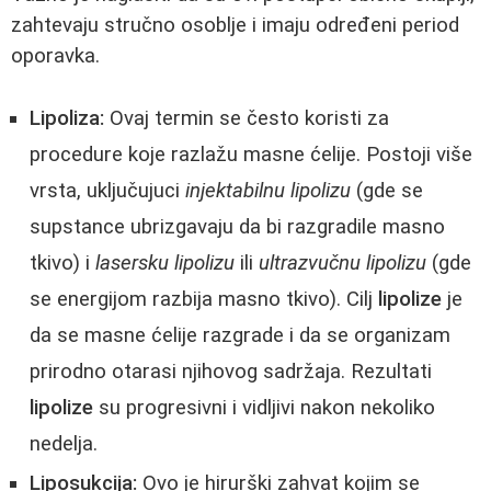
zahtevaju stručno osoblje i imaju određeni period
oporavka.
Lipoliza:
Ovaj termin se često koristi za
procedure koje razlažu masne ćelije. Postoji više
vrsta, uključujuci
injektabilnu lipolizu
(gde se
supstance ubrizgavaju da bi razgradile masno
tkivo) i
lasersku lipolizu
ili
ultrazvučnu lipolizu
(gde
se energijom razbija masno tkivo). Cilj
lipolize
je
da se masne ćelije razgrade i da se organizam
prirodno otarasi njihovog sadržaja. Rezultati
lipolize
su progresivni i vidljivi nakon nekoliko
nedelja.
Liposukcija:
Ovo je hirurški zahvat kojim se