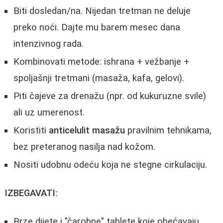
Biti dosledan/na. Nijedan tretman ne deluje
preko noći. Dajte mu barem mesec dana
intenzivnog rada.
Kombinovati metode: ishrana + vežbanje +
spoljašnji tretmani (masaža, kafa, gelovi).
Piti čajeve za drenažu (npr. od kukuruzne svile)
ali uz umerenost.
Koristiti
anticelulit masažu
pravilnim tehnikama,
bez preteranog nasilja nad kožom.
Nositi udobnu odeću koja ne stegne cirkulaciju.
IZBEGAVATI:
Brze dijete i "čarobne" tablete koje obećavaju