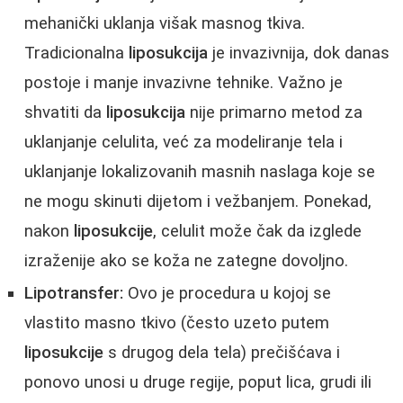
mehanički uklanja višak masnog tkiva.
Tradicionalna
liposukcija
je invazivnija, dok danas
postoje i manje invazivne tehnike. Važno je
shvatiti da
liposukcija
nije primarno metod za
uklanjanje celulita, već za modeliranje tela i
uklanjanje lokalizovanih masnih naslaga koje se
ne mogu skinuti dijetom i vežbanjem. Ponekad,
nakon
liposukcije
, celulit može čak da izglede
izraženije ako se koža ne zategne dovoljno.
Lipotransfer:
Ovo je procedura u kojoj se
vlastito masno tkivo (često uzeto putem
liposukcije
s drugog dela tela) prečišćava i
ponovo unosi u druge regije, poput lica, grudi ili