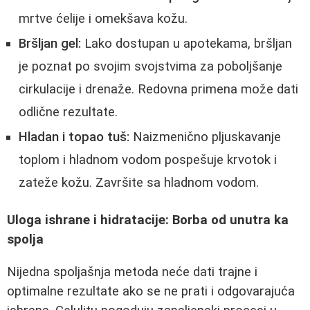
mrtve ćelije i omekšava kožu.
Bršljan gel:
Lako dostupan u apotekama, bršljan
je poznat po svojim svojstvima za poboljšanje
cirkulacije i drenaže. Redovna primena može dati
odlične rezultate.
Hladan i topao tuš:
Naizmenično pljuskavanje
toplom i hladnom vodom pospešuje krvotok i
zateže kožu. Završite sa hladnom vodom.
Uloga ishrane i hidratacije: Borba od unutra ka
spolja
Nijedna spoljašnja metoda neće dati trajne i
optimalne rezultate ako se ne prati i odgovarajuća