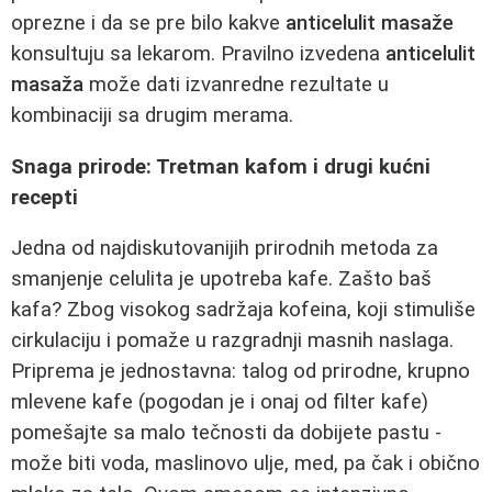
oprezne i da se pre bilo kakve
anticelulit masaže
konsultuju sa lekarom. Pravilno izvedena
anticelulit
masaža
može dati izvanredne rezultate u
kombinaciji sa drugim merama.
Snaga prirode: Tretman kafom i drugi kućni
recepti
Jedna od najdiskutovanijih prirodnih metoda za
smanjenje celulita je upotreba kafe. Zašto baš
kafa? Zbog visokog sadržaja kofeina, koji stimuliše
cirkulaciju i pomaže u razgradnji masnih naslaga.
Priprema je jednostavna: talog od prirodne, krupno
mlevene kafe (pogodan je i onaj od filter kafe)
pomešajte sa malo tečnosti da dobijete pastu -
može biti voda, maslinovo ulje, med, pa čak i obično