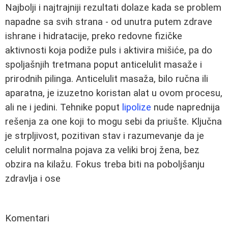
Najbolji i najtrajniji rezultati dolaze kada se problem
napadne sa svih strana - od unutra putem zdrave
ishrane i hidratacije, preko redovne fizičke
aktivnosti koja podiže puls i aktivira mišiće, pa do
spoljašnjih tretmana poput anticelulit masaže i
prirodnih pilinga. Anticelulit masaža, bilo ručna ili
aparatna, je izuzetno koristan alat u ovom procesu,
ali ne i jedini. Tehnike poput
lipolize
nude naprednija
rešenja za one koji to mogu sebi da priušte. Ključna
je strpljivost, pozitivan stav i razumevanje da je
celulit normalna pojava za veliki broj žena, bez
obzira na kilažu. Fokus treba biti na poboljšanju
zdravlja i ose
Komentari