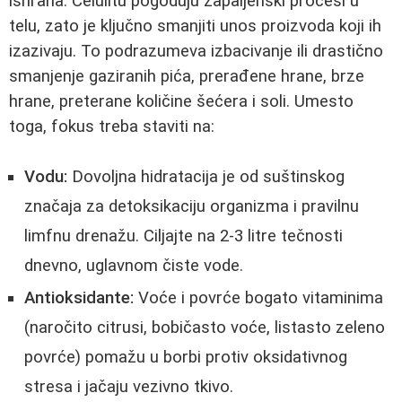
ishrana. Celulitu pogoduju zapaljenski procesi u
telu, zato je ključno smanjiti unos proizvoda koji ih
izazivaju. To podrazumeva izbacivanje ili drastično
smanjenje gaziranih pića, prerađene hrane, brze
hrane, preterane količine šećera i soli. Umesto
toga, fokus treba staviti na:
Vodu:
Dovoljna hidratacija je od suštinskog
značaja za detoksikaciju organizma i pravilnu
limfnu drenažu. Ciljajte na 2-3 litre tečnosti
dnevno, uglavnom čiste vode.
Antioksidante:
Voće i povrće bogato vitaminima
(naročito citrusi, bobičasto voće, listasto zeleno
povrće) pomažu u borbi protiv oksidativnog
stresa i jačaju vezivno tkivo.