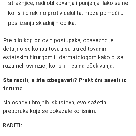
stražnjice, radi oblikovanja i punjenja. Iako se ne
koristi direktno protiv celulita, može pomoći u
postizanju skladnijih oblika.
Pre bilo kog od ovih postupaka, obavezno je
detaljno se konsultovati sa akreditovanim
estetskim hirurgom ili dermatologom kako bi se
razumeli svi rizici, koristi i realna očekivanja.
Šta raditi, a šta izbegavati? Praktični saveti iz
foruma
Na osnovu brojnih iskustava, evo sažetih
preporuka koje se pokazale korisnim:
RADITI: