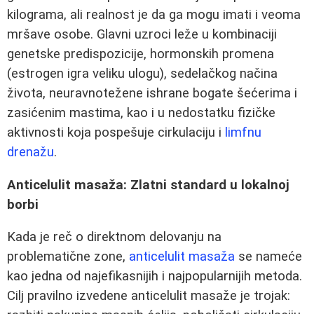
kilograma, ali realnost je da ga mogu imati i veoma
mršave osobe. Glavni uzroci leže u kombinaciji
genetske predispozicije, hormonskih promena
(estrogen igra veliku ulogu), sedelačkog načina
života, neuravnotežene ishrane bogate šećerima i
zasićenim mastima, kao i u nedostatku fizičke
aktivnosti koja pospešuje cirkulaciju i
limfnu
drenažu
.
Anticelulit masaža: Zlatni standard u lokalnoj
borbi
Kada je reč o direktnom delovanju na
problematične zone,
anticelulit masaža
se nameće
kao jedna od najefikasnijih i najpopularnijih metoda.
Cilj pravilno izvedene anticelulit masaže je trojak: