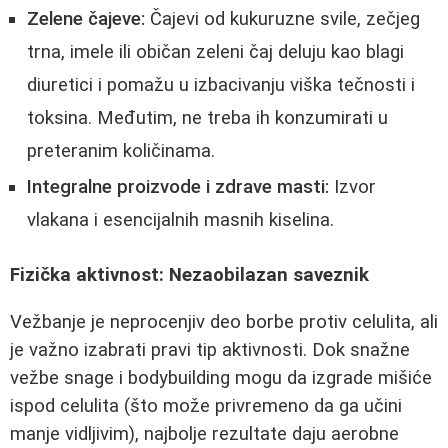
Zelene čajeve:
Čajevi od kukuruzne svile, zečjeg
trna, imele ili običan zeleni čaj deluju kao blagi
diuretici i pomažu u izbacivanju viška tečnosti i
toksina. Međutim, ne treba ih konzumirati u
preteranim količinama.
Integralne proizvode i zdrave masti:
Izvor
vlakana i esencijalnih masnih kiselina.
Fizička aktivnost: Nezaobilazan saveznik
Vežbanje je neprocenjiv deo borbe protiv celulita, ali
je važno izabrati pravi tip aktivnosti. Dok snažne
vežbe snage i bodybuilding mogu da izgrade mišiće
ispod celulita (što može privremeno da ga učini
manje vidljivim), najbolje rezultate daju aerobne