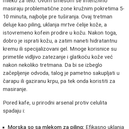
mleko za telo. Ovom smesom se intenzivno
masiraju problematične zone kružnim pokretima 5-
10 minuta, najbolje pre tuširanja. Ovaj tretman
deluje kao piling, uklanja mrtve ćelije kože, a
istovremeno kofein prodire u kožu. Nakon toga,
dobro je isprati kožu, a zatim naneti hidratantnu
kremu ili specijalizovani gel. Mnoge korisnice su
primetile vidljivo zatezanje i glatkoću kože već
nakon nekoliko tretmana. Da bi se izbeglo
začepljenje odvoda, talog je pametno sakupljati u
čarapu ili gaziranu krpu, pa tek onda koristiti za
masiranje.
Pored kafe, u prirodni arsenal protiv celulita
spadaju i:
Morska so sa mlekom za piling:
Efikasno uklanja