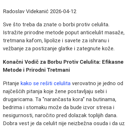
Radoslav Videkanić
2026-04-12
Sve što treba da znate o borbi protiv celulita.
Istražite prirodne metode poput anticelulit masaže,
tretmana kafom, lipolize i savete za ishranu i
vežbanje za postizanje glatke i zategnute kože.
Konačni Vodič za Borbu Protiv Celulita: Efikasne
Metode i Prirodni Tretmani
Pitanje
kako se rešiti celulita
verovatno je jedno od
najčešćih pitanja koje žene postavljaju sebi i
drugaricama. Ta "narančasta kora" na butinama,
bedrima i stomaku može da bude izvor stresa i
nesigurnosti, naročito pred dolazak toplijih dana.
Dobra vest je da celulit nije neizbežna osuda i da uz