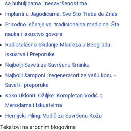
sa bubuljicama i nesavršenostima
Implanti u Jagodicama: Sve Što Treba da Znaš
Prirodno lečenje vs. tradicionalna medicina: Šta
nauka i iskustvo govore
Radiotalasno Skidanje Mlađeža u Beogradu -
Iskustva i Preporuke
Najbolji Saveti za Savršenu Šminku
Najbolji šamponi i regeneratori za vašu kosu -
Saveti i preporuke
Kako Ukloniti Ožiljke: Kompletan Vodič o
Metodama i Iskustvima
Hemijski Piling: Vodič za Savršenu Kožu
Tekstovi na srodnim blogovima