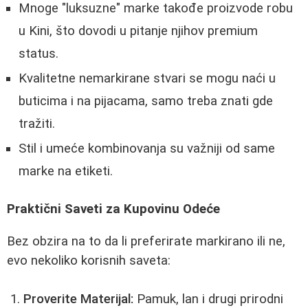
Mnoge "luksuzne" marke takođe proizvode robu
u Kini, što dovodi u pitanje njihov premium
status.
Kvalitetne nemarkirane stvari se mogu naći u
buticima i na pijacama, samo treba znati gde
tražiti.
Stil i umeće kombinovanja su važniji od same
marke na etiketi.
Praktični Saveti za Kupovinu Odeće
Bez obzira na to da li preferirate markirano ili ne,
evo nekoliko korisnih saveta:
Proverite Materijal:
Pamuk, lan i drugi prirodni