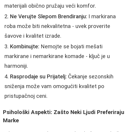
materijali obično pružaju veći komfor.
Ne Verujte Slepom Brendiranju:
I markirana
roba može biti nekvalitetna - uvek proverite
šavove i kvalitet izrade.
Kombinujte:
Nemojte se bojati mešati
markirane i nemarkirane komade - ključ je u
harmoniji.
Rasprodaje su Prijatelj:
Čekanje sezonskih
sniženja može vam omogućiti kvalitet po
pristupačnoj ceni.
Psihološki Aspekti: Zašto Neki Ljudi Preferiraju
Marke