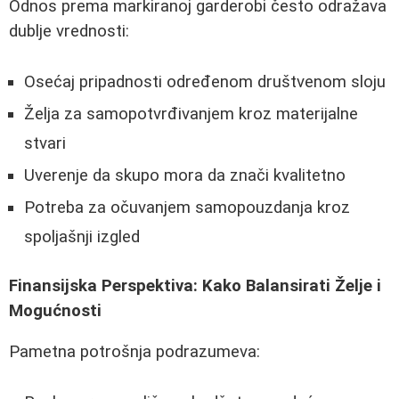
Odnos prema markiranoj garderobi često odražava
dublje vrednosti:
Osećaj pripadnosti određenom društvenom sloju
Želja za samopotvrđivanjem kroz materijalne
stvari
Uverenje da skupo mora da znači kvalitetno
Potreba za očuvanjem samopouzdanja kroz
spoljašnji izgled
Finansijska Perspektiva: Kako Balansirati Želje i
Mogućnosti
Pametna potrošnja podrazumeva: