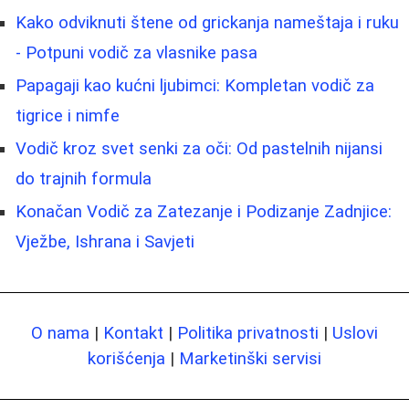
Kako odviknuti štene od grickanja nameštaja i ruku
- Potpuni vodič za vlasnike pasa
Papagaji kao kućni ljubimci: Kompletan vodič za
tigrice i nimfe
Vodič kroz svet senki za oči: Od pastelnih nijansi
do trajnih formula
Konačan Vodič za Zatezanje i Podizanje Zadnjice:
Vježbe, Ishrana i Savjeti
O nama
|
Kontakt
|
Politika privatnosti
|
Uslovi
korišćenja
|
Marketinški servisi