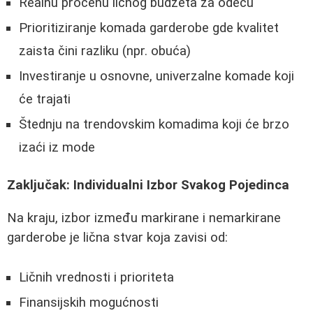
Realnu procenu ličnog budžeta za odeću
Prioritiziranje komada garderobe gde kvalitet
zaista čini razliku (npr. obuća)
Investiranje u osnovne, univerzalne komade koji
će trajati
Štednju na trendovskim komadima koji će brzo
izaći iz mode
Zaključak: Individualni Izbor Svakog Pojedinca
Na kraju, izbor između markirane i nemarkirane
garderobe je lična stvar koja zavisi od:
Ličnih vrednosti i prioriteta
Finansijskih mogućnosti