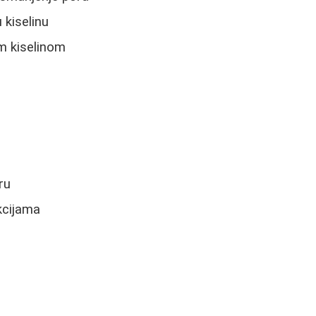
 kiselinu
m kiselinom
ru
kcijama