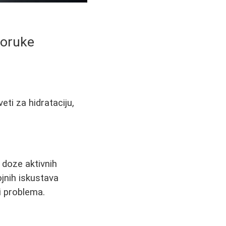
poruke
eti za hidrataciju,
 doze aktivnih
jnih iskustava
 i problema.