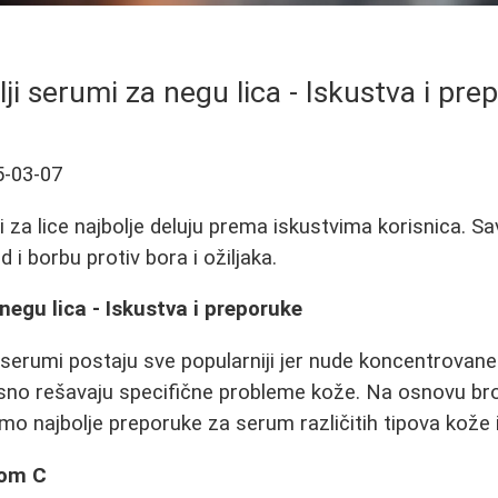
ji serumi za negu lica - Iskustva i pre
5-03-07
 za lice najbolje deluju prema iskustvima korisnica. Sav
d i borbu protiv bora i ožiljaka.
negu lica - Iskustva i preporuke
serumi postaju sve popularniji jer nude koncentrovane
asno rešavaju specifične probleme kože. Na osnovu bro
 smo najbolje preporuke za serum različitih tipova kože
nom C