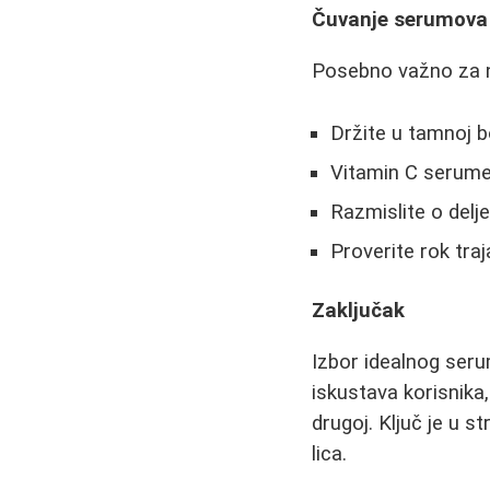
Čuvanje serumova
Posebno važno za n
Držite u tamnoj bo
Vitamin C serume 
Razmislite o delj
Proverite rok tra
Zaključak
Izbor idealnog serum
iskustava korisnika
drugoj. Ključ je u 
lica.