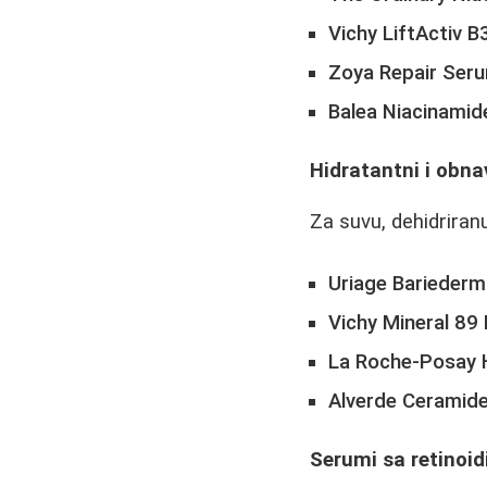
Vichy LiftActiv 
Zoya Repair Ser
Balea Niacinami
Hidratantni i obna
Za suvu, dehidriranu
Uriage Bariederm
Vichy Mineral 89 
La Roche-Posay 
Alverde Ceramid
Serumi sa retinoi