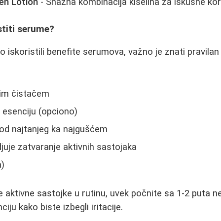
en Lotion
- Snažna kombinacija kiselina za iskusne kor
stiti serume?
 iskoristili benefite serumova, važno je znati pravilan
agim čistačem
i esenciju (opciono)
 od najtanjeg ka najgušćem
uje zatvaranje aktivnih sastojaka
a)
aktivne sastojke u rutinu, uvek počnite sa 1-2 puta n
iju kako biste izbegli iritacije.