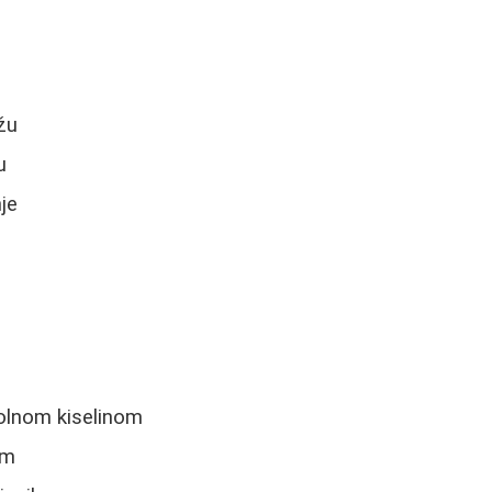
žu
u
je
kolnom kiselinom
om