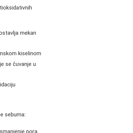
tioksidativnih
 ostavlja mekan
binskom kiselinom
je se čuvanje u
idaciju
nje sebuma:
 smanjenje pora