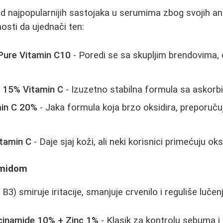
od najpopularnijih sastojaka u serumima zbog svojih an
osti da ujednači ten:
Pure Vitamin C10
- Poredi se sa skupljim brendovima,
 15% Vitamin C
- Izuzetno stabilna formula sa askor
min C 20%
- Jaka formula koja brzo oksidira, preporuču
itamin C
- Daje sjaj koži, ali neki korisnici primećuju oks
amidom
B3) smiruje iritacije, smanjuje crvenilo i reguliše luče
cinamide 10% + Zinc 1%
- Klasik za kontrolu sebuma i