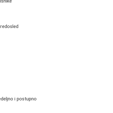
isnike
 redosled
edeljno i postupno