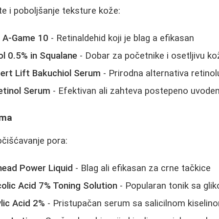
te i poboljšanje teksture kože:
s A-Game 10
- Retinaldehid koji je blag a efikasan
ol 0.5% in Squalane
- Dobar za početnike i osetljivu ko
pert Lift Bakuchiol Serum
- Prirodna alternativa retinol
etinol Serum
- Efektivan ali zahteva postepeno uvoden
ama
ročišćavanje pora:
head Power Liquid
- Blag ali efikasan za crne tačkice
olic Acid 7% Toning Solution
- Popularan tonik sa gli
lic Acid 2%
- Pristupačan serum sa salicilnom kiselin