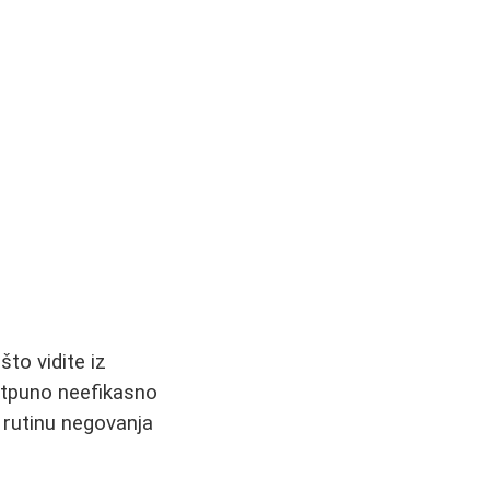
što vidite iz
potpuno neefikasno
 rutinu negovanja