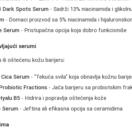
B3 Dark Spots Serum
- Sadrži 13% niacinamida i glikolnu
um
- Domaci proizvod sa 5% niacinamida i hijaluronsko
de Serum
- Pristupačna opcija koja dobro funkcioniše
vljajući serumi
 ili oštećenu kožu barijeru:
 Cica Serum
- "Tekuća svila" koja obnavlja kožnu barije
Probiotic Fractions
- Jača barijeru sa probiotskim fra
Hyalu B5
- Hidrira i popravlja oštećenja kože
e Serum
- Jeftina ali efikasna opcija sa ceramidima
dima