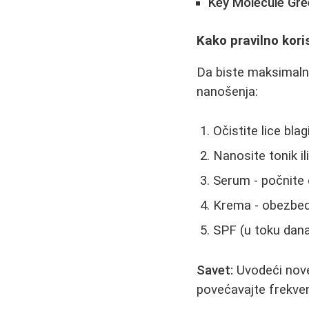
Key Molecule Gre
Kako pravilno kori
Da biste maksimalno
nanošenja:
Očistite lice bl
Nanosite tonik il
Serum - počnite
Krema - obezbedj
SPF (u toku dan
Savet:
Uvodeći nove 
povećavajte frekvenc