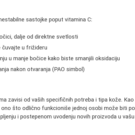
estabilne sastojke poput vitamina C:
čici, dalje od direktne svetlosti
čuvajte u frižideru
enju u manje bočice kako biste smanjili oksidaciju
janja nakon otvaranja (PAO simbol)
a zavisi od vaših specifičnih potreba i tipa kože. Kao 
, ono što odlično funkcioniše jednoj osobi može biti 
strpljenju i postepenom uvodenju novih proizvoda u vašu