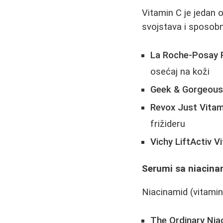
Vitamin C je jedan 
svojstava i sposobn
La Roche-Posay 
osećaj na koži
Geek & Gorgeous
Revox Just Vita
frižideru
Vichy LiftActiv V
Serumi sa niacin
Niacinamid (vitamin 
The Ordinary Nia