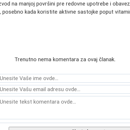
izvod na manjoj površini pre redovne upotrebe i obave
 posebno kada koristite aktivne sastojke poput vitamina
Trenutno nema komentara za ovaj članak.