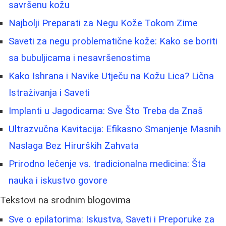
savršenu kožu
Najbolji Preparati za Negu Kože Tokom Zime
Saveti za negu problematične kože: Kako se boriti
sa bubuljicama i nesavršenostima
Kako Ishrana i Navike Utječu na Kožu Lica? Lična
Istraživanja i Saveti
Implanti u Jagodicama: Sve Što Treba da Znaš
Ultrazvučna Kavitacija: Efikasno Smanjenje Masnih
Naslaga Bez Hirurških Zahvata
Prirodno lečenje vs. tradicionalna medicina: Šta
nauka i iskustvo govore
Tekstovi na srodnim blogovima
Sve o epilatorima: Iskustva, Saveti i Preporuke za