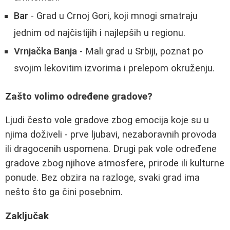
Bar
- Grad u Crnoj Gori, koji mnogi smatraju
jednim od najčistijih i najlepših u regionu.
Vrnjačka Banja
- Mali grad u Srbiji, poznat po
svojim lekovitim izvorima i prelepom okruženju.
Zašto volimo određene gradove?
Ljudi često vole gradove zbog emocija koje su u
njima doživeli - prve ljubavi, nezaboravnih provoda
ili dragocenih uspomena. Drugi pak vole određene
gradove zbog njihove atmosfere, prirode ili kulturne
ponude. Bez obzira na razloge, svaki grad ima
nešto što ga čini posebnim.
Zaključak