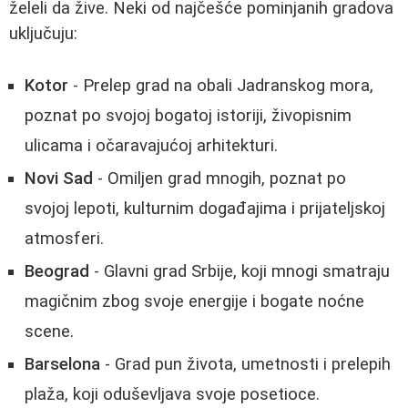
želeli da žive. Neki od najčešće pominjanih gradova
uključuju:
Kotor
- Prelep grad na obali Jadranskog mora,
poznat po svojoj bogatoj istoriji, živopisnim
ulicama i očaravajućoj arhitekturi.
Novi Sad
- Omiljen grad mnogih, poznat po
svojoj lepoti, kulturnim događajima i prijateljskoj
atmosferi.
Beograd
- Glavni grad Srbije, koji mnogi smatraju
magičnim zbog svoje energije i bogate noćne
scene.
Barselona
- Grad pun života, umetnosti i prelepih
plaža, koji oduševljava svoje posetioce.