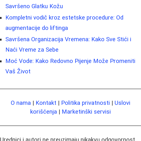
Savršeno Glatku Kožu
Kompletni vodič kroz estetske procedure: Od
augmentacije do liftinga
Savršena Organizacija Vremena: Kako Sve Stići i
Naći Vreme za Sebe
Moć Vode: Kako Redovno Pijenje Može Promeniti
Vaš Život
O nama
|
Kontakt
|
Politika privatnosti
|
Uslovi
korišćenja
|
Marketinški servisi
Urednici i autori ne preuzimaju nikakvu odgovornost