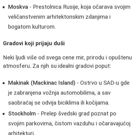
Moskva
- Prestolnica Rusije, koja očarava svojim
veličanstvenim arhitektonskim zdanjima i
bogatom kulturom.
Gradovi koji prijaju duši
Neki ljudi više od svega cene mir, prirodu i opuštenu
atmosferu. Za njih su idealni gradovi poput:
Makinak (Mackinac Island)
- Ostrvo u SAD-u gde
je zabranjena vožnja automobilima, a sav
saobraćaj se odvija biciklima ili kočijama.
Stockholm
- Prelep švedski grad poznat po
svojim parkovima, čistom vazduhu i očaravajućoj
arhitekturi.