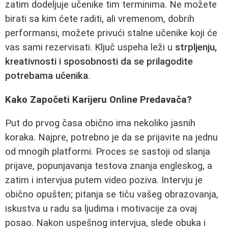
zatim dodeljuje učenike tim terminima. Ne možete
birati sa kim ćete raditi, ali vremenom, dobrih
performansi, možete privući stalne učenike koji će
vas sami rezervisati. Ključ uspeha leži u
strpljenju,
kreativnosti i sposobnosti da se prilagodite
potrebama učenika
.
Kako Započeti Karijeru Online Predavača?
Put do prvog časa obično ima nekoliko jasnih
koraka. Najpre, potrebno je da se prijavite na jednu
od mnogih platformi. Proces se sastoji od slanja
prijave, popunjavanja testova znanja engleskog, a
zatim i intervjua putem video poziva. Intervju je
obično opušten; pitanja se tiču vašeg obrazovanja,
iskustva u radu sa ljudima i motivacije za ovaj
posao. Nakon uspešnog intervjua, slede obuka i