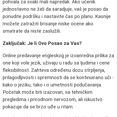
pohvala za svaki mali napredak. Ako učenik
jednostavno ne želi da saradjuje, vaš je posao da
ponudite podršku i nastavite čas po planu. Kasnije
možete zatražiti brisanje niske ocene ako
smatrate da niste zaslužili.
Zaključak: Je li Ovo Posao za Vas?
Online predavanje engleskog je izvanredna prilika za
one koji vole jezik, uživaju u radu sa ljudima i cene
fleksibilnost. Zahteva određenu dozu strpljenja,
prilagodljivosti i spremnosti da se kontinuirano uči -
kako o jeziku, tako i o umetnosti podučavanja.
Početak može biti izazovan, sa tehničkim
pregledima i prirodnom nervozom, ali iskustvo
pokazuje da se brzo uđe u ritam.