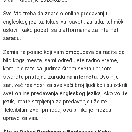
Sve što treba da znate o online predavanju
engleskog jezika. Iskustva, saveti, zarada, tehnički
uslovi i kako početi sa platformama za internet
zaradu.
Zamislite posao koji vam omogućava da radite od
bilo koga mesta, sami određujete radno vreme,
komunicirate sa ljudima širom sveta i pritom
stvarate pristojnu
zaradu na internetu
. Ovo nije
san, već realnost za sve veći broj ljudi koji su otkrili
svet
online predavanja engleskog jezika
. Ako volite
jezik, imate strpljenja za predavanje i želite
fleksibilan izvor prihoda, ova prilika je možda
upravo za vas.
Šta je Online Predavanje Engleskog i Kako