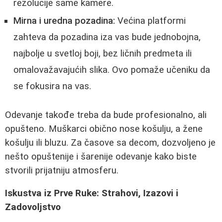
rezolucije same kamere.
Mirna i uredna pozadina:
Većina platformi
zahteva da pozadina iza vas bude jednobojna,
najbolje u svetloj boji, bez ličnih predmeta ili
omalovažavajućih slika. Ovo pomaže učeniku da
se fokusira na vas.
Odevanje takođe treba da bude profesionalno, ali
opušteno. Muškarci obično nose košulju, a žene
košulju ili bluzu. Za časove sa decom, dozvoljeno je
nešto opuštenije i šarenije odevanje kako biste
stvorili prijatniju atmosferu.
Iskustva iz Prve Ruke: Strahovi, Izazovi i
Zadovoljstvo