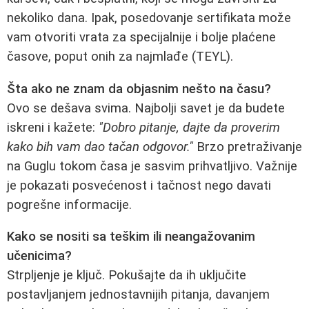
nekoliko dana. Ipak, posedovanje sertifikata može
vam otvoriti vrata za specijalnije i bolje plaćene
časove, poput onih za najmlađe (TEYL).
Šta ako ne znam da objasnim nešto na času?
Ovo se dešava svima. Najbolji savet je da budete
iskreni i kažete:
"Dobro pitanje, dajte da proverim
kako bih vam dao tačan odgovor."
Brzo pretraživanje
na Guglu tokom časa je sasvim prihvatljivo. Važnije
je pokazati posvećenost i tačnost nego davati
pogrešne informacije.
Kako se nositi sa teškim ili neangažovanim
učenicima?
Strpljenje je ključ. Pokušajte da ih uključite
postavljanjem jednostavnijih pitanja, davanjem