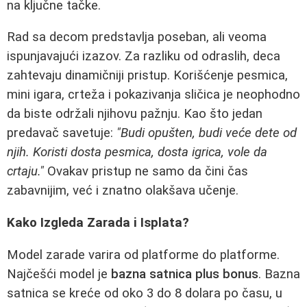
na ključne tačke.
Rad sa decom predstavlja poseban, ali veoma
ispunjavajući izazov. Za razliku od odraslih, deca
zahtevaju dinamičniji pristup. Korišćenje pesmica,
mini igara, crteža i pokazivanja sličica je neophodno
da biste održali njihovu pažnju. Kao što jedan
predavač savetuje:
"Budi opušten, budi veće dete od
njih. Koristi dosta pesmica, dosta igrica, vole da
crtaju."
Ovakav pristup ne samo da čini čas
zabavnijim, već i znatno olakšava učenje.
Kako Izgleda Zarada i Isplata?
Model zarade varira od platforme do platforme.
Najčešći model je
bazna satnica plus bonus
. Bazna
satnica se kreće od oko 3 do 8 dolara po času, u