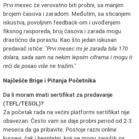
Prvi mesec će verovatno biti probni, sa manjim
brojem časova i zaradom. Međutim, sa sticanjem
iskustva, povoljnim feedback-om i uvođenjem
fiksnog rasporeda, broj časova i zarada mogu
drastično da porastu. Kao što jedan iskusan
predavač ističe:
"Prvi mesec mi je zarada bila 170
dolara, sada sam na nekim lepsim ciframa i mogu ti
reći da posao više ne tražim."
Najčešće Brige i Pitanja Početnika
Da li moram imati sertifikat za predavanje
(TEFL/TESOL)?
Za početak rada na većini platformi sertifikat nije
obavezan. Često vam se daje probni period od 2-3
meseca da ga pribavite. Postoje razni online
kursevi, čak i besplatni, koji se mogu završiti za