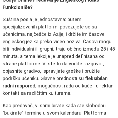
Funkcioniše?
Suština posla je jednostavna: putem
specijalizovanih platformi povezujete se sa
učenicima, najčešće iz Azije, i držite im časove
engleskog jezika preko video poziva. Časovi mogu
biti individualni ili grupni, traju obično između 25 i 45
minuta, a tema lekcije je unapred definisana od
strane platforme. Vi ste tu da vodite razgovor,
objasnite gradivo, ispravljate greške i pružite
podršku učeniku. Glavne prednosti su
fleksibilan
radni raspored
, mogućnost rada od kuće i direktan
kontakt sa različitim kulturama.
Kao predavač, vi sami birate kada ste slobodni i
"bukirate" termine u svom kalendaru. Platforma