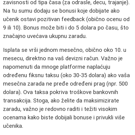
zavisnosti od tipa časa (za odrasle, decu, trajanje).
Na tu sumu dodaju se bonusi koje dobijate ako
učenik ostavi pozitivan feedback (obično ocenu od
9 ili 10). Bonus može biti i do 5 dolara po času, što
značajno uvećava ukupnu zaradu.
Isplata se vrši jednom mesečno, obično oko 10. u
mesecu, direktno na vaš devizni račun. Važno je
napomenuti da mnoge platforme naplaćuju
određenu fiksnu taksu (oko 30-35 dolara) ako vaša
mesečna zarada ne pređe određeni prag (npr. 500
dolara). Ova taksa pokriva troškove bankovnih
transakcija. Stoga, ako želite da maksimizirate
zaradu, važno je redovno raditi i težiti visokim
ocenama kako biste dobijali bonuse i privukli više
učenika.