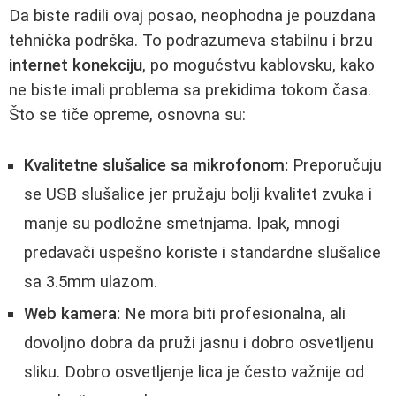
Da biste radili ovaj posao, neophodna je pouzdana
tehnička podrška. To podrazumeva stabilnu i brzu
internet konekciju
, po mogućstvu kablovsku, kako
ne biste imali problema sa prekidima tokom časa.
Što se tiče opreme, osnovna su:
Kvalitetne slušalice sa mikrofonom:
Preporučuju
se USB slušalice jer pružaju bolji kvalitet zvuka i
manje su podložne smetnjama. Ipak, mnogi
predavači uspešno koriste i standardne slušalice
sa 3.5mm ulazom.
Web kamera:
Ne mora biti profesionalna, ali
dovoljno dobra da pruži jasnu i dobro osvetljenu
sliku. Dobro osvetljenje lica je često važnije od