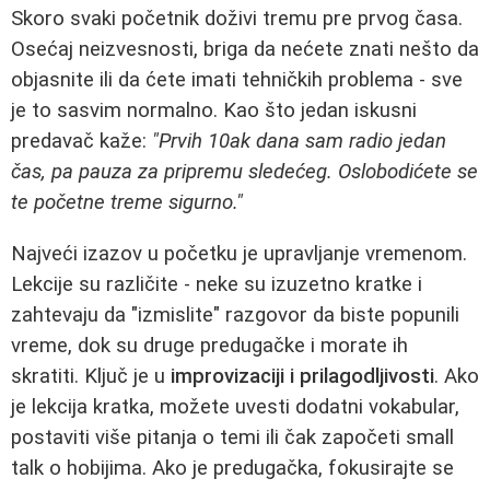
Skoro svaki početnik doživi tremu pre prvog časa.
Osećaj neizvesnosti, briga da nećete znati nešto da
objasnite ili da ćete imati tehničkih problema - sve
je to sasvim normalno. Kao što jedan iskusni
predavač kaže:
"Prvih 10ak dana sam radio jedan
čas, pa pauza za pripremu sledećeg. Oslobodićete se
te početne treme sigurno."
Najveći izazov u početku je upravljanje vremenom.
Lekcije su različite - neke su izuzetno kratke i
zahtevaju da "izmislite" razgovor da biste popunili
vreme, dok su druge predugačke i morate ih
skratiti. Ključ je u
improvizaciji i prilagodljivosti
. Ako
je lekcija kratka, možete uvesti dodatni vokabular,
postaviti više pitanja o temi ili čak započeti small
talk o hobijima. Ako je predugačka, fokusirajte se