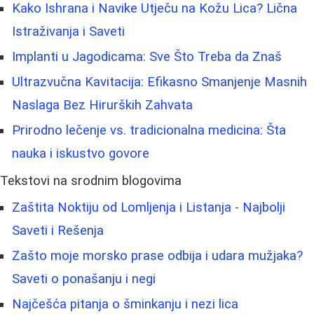
Kako Ishrana i Navike Utječu na Kožu Lica? Lična
Istraživanja i Saveti
Implanti u Jagodicama: Sve Što Treba da Znaš
Ultrazvučna Kavitacija: Efikasno Smanjenje Masnih
Naslaga Bez Hirurških Zahvata
Prirodno lečenje vs. tradicionalna medicina: Šta
nauka i iskustvo govore
Tekstovi na srodnim blogovima
Zaštita Noktiju od Lomljenja i Listanja - Najbolji
Saveti i Rešenja
Zašto moje morsko prase odbija i udara mužjaka?
Saveti o ponašanju i negi
Najčešća pitanja o šminkanju i nezi lica