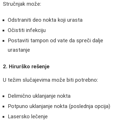
Stručnjak može:
Odstraniti deo nokta koji urasta
Očistiti infekciju
Postaviti tampon od vate da spreči dalje
urastanje
2. Hirurško rešenje
U težim slučajevima može biti potrebno:
Delimično uklanjanje nokta
Potpuno uklanjanje nokta (poslednja opcija)
Lasersko lečenje