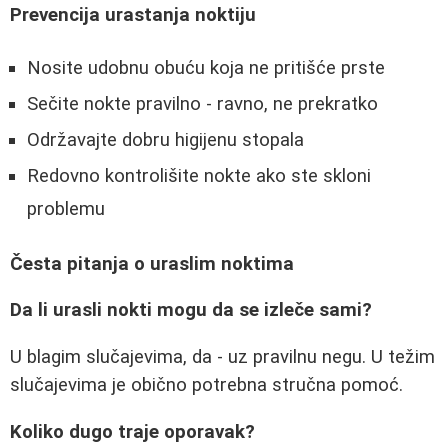
Prevencija urastanja noktiju
Nosite udobnu obuću koja ne pritišće prste
Sečite nokte pravilno - ravno, ne prekratko
Održavajte dobru higijenu stopala
Redovno kontrolišite nokte ako ste skloni
problemu
Česta pitanja o uraslim noktima
Da li urasli nokti mogu da se izleče sami?
U blagim slučajevima, da - uz pravilnu negu. U težim
slučajevima je obično potrebna stručna pomoć.
Koliko dugo traje oporavak?