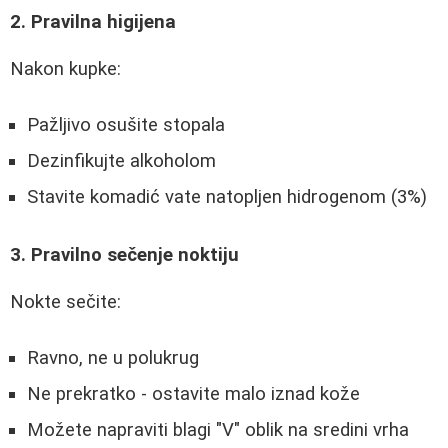
2. Pravilna higijena
Nakon kupke:
Pažljivo osušite stopala
Dezinfikujte alkoholom
Stavite komadić vate natopljen hidrogenom (3%)
3. Pravilno sečenje noktiju
Nokte sečite:
Ravno, ne u polukrug
Ne prekratko - ostavite malo iznad kože
Možete napraviti blagi "V" oblik na sredini vrha