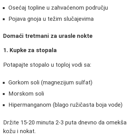
Osećaj topline u zahvaćenom području
Pojava gnoja u težim slučajevima
Domaći tretmani za urasle nokte
1. Kupke za stopala
Potapajte stopalo u toploj vodi sa:
Gorkom soli (magnezijum sulfat)
Morskom soli
Hipermanganom (blago ružičasta boja vode)
Držite 15-20 minuta 2-3 puta dnevno da omekša
kožu i nokat.