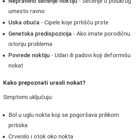
Nepravilno sečenje noktiju
- Sečenje u polukrug
umesto ravno
Uska obuća
- Cipele koje pritišću prste
Genetska predispozicija
- Ako imate porodičnu
istoriju problema
Povrede noktiju
- Udari ili padovi koji deformišu
nokat
Kako prepoznati urasli nokat?
Simptomi uključuju:
Bol u uglu nokta koji se pogoršava prilikom
pritiska
Crvenilo i otok oko nokta