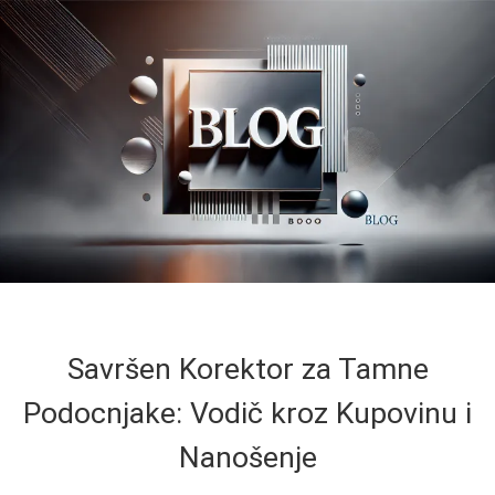
Savršen Korektor za Tamne
Podocnjake: Vodič kroz Kupovinu i
Nanošenje