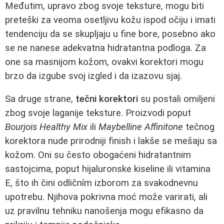
Međutim, upravo zbog svoje teksture, mogu biti
preteški za veoma osetljivu kožu ispod očiju i imati
tendenciju da se skupljaju u fine bore, posebno ako
se ne nanese adekvatna hidratantna podloga. Za
one sa masnijom kožom, ovakvi korektori mogu
brzo da izgube svoj izgled i da izazovu sjaj.
Sa druge strane,
tečni korektori
su postali omiljeni
zbog svoje laganije teksture. Proizvodi poput
Bourjois Healthy Mix
ili
Maybelline Affinitone
tečnog
korektora nude prirodniji finish i lakše se mešaju sa
kožom. Oni su često obogaćeni hidratantnim
sastojcima, poput hijaluronske kiseline ili vitamina
E, što ih čini odličním izborom za svakodnevnu
upotrebu. Njihova pokrivna moć može varirati, ali
uz pravilnu tehniku nanošenja mogu efikasno da