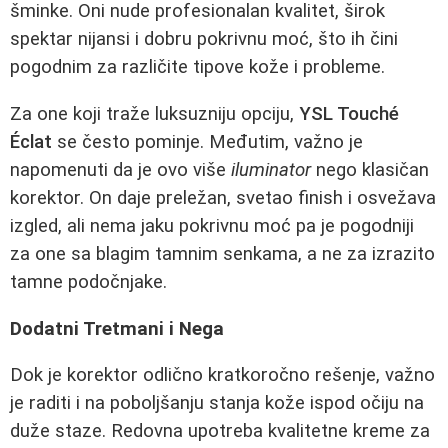
šminke. Oni nude profesionalan kvalitet, širok
spektar nijansi i dobru pokrivnu moć, što ih čini
pogodnim za različite tipove kože i probleme.
Za one koji traže luksuzniju opciju,
YSL Touché
Éclat
se često pominje. Međutim, važno je
napomenuti da je ovo više
iluminator
nego klasičan
korektor. On daje preležan, svetao finish i osvežava
izgled, ali nema jaku pokrivnu moć pa je pogodniji
za one sa blagim tamnim senkama, a ne za izrazito
tamne podočnjake.
Dodatni Tretmani i Nega
Dok je korektor odlično kratkoročno rešenje, važno
je raditi i na poboljšanju stanja kože ispod očiju na
duže staze. Redovna upotreba kvalitetne kreme za