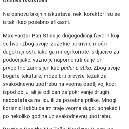
Osnovu Iskustava
Na osnovu brojnih iskustava, neki korektori su se
istakli kao posebno efikasni.
Max Factor Pan Stick
je dugogodišnji favorit koji
se hvali zbog svoje izuzetne pokrivne moći i
dugotrajnosti. Iako ga mnogi koriste isključivo za
podočnjake, važno je napomenuti da je on
prvobitno zamišljen kao
puder u štiku
. Zbog svoje
bogate teksture, može biti previše težak za
svakodnevnu upotrebu na veoma osetljivoj koži
ispod očiju, ali je odličan za pokrivanje drugih
nedostataka na licu ili za posebne prilike. Mnogi
korisnici ističu da im traje veoma dugo, ponekad i
po nekoliko godina uz svakodnevnu upotrebu.