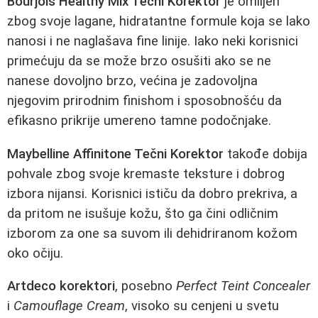
Bourjois Healthy Mix Tečni Korektor
je omiljen
zbog svoje lagane, hidratantne formule koja se lako
nanosi i ne naglašava fine linije. Iako neki korisnici
primećuju da se može brzo osušiti ako se ne
nanese dovoljno brzo, većina je zadovoljna
njegovim prirodnim finishom i sposobnošću da
efikasno prikrije umereno tamne podočnjake.
Maybelline Affinitone Tečni Korektor
takođe dobija
pohvale zbog svoje kremaste teksture i dobrog
izbora nijansi. Korisnici ističu da dobro prekriva, a
da pritom ne isušuje kožu, što ga čini odličnim
izborom za one sa suvom ili dehidriranom kožom
oko očiju.
Artdeco korektori
, posebno
Perfect Teint Concealer
i
Camouflage Cream
, visoko su cenjeni u svetu