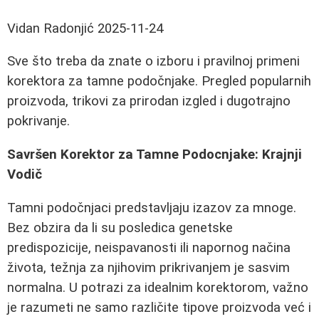
Vidan Radonjić
2025-11-24
Sve što treba da znate o izboru i pravilnoj primeni
korektora za tamne podočnjake. Pregled popularnih
proizvoda, trikovi za prirodan izgled i dugotrajno
pokrivanje.
Savršen Korektor za Tamne Podocnjake: Krajnji
Vodič
Tamni podočnjaci predstavljaju izazov za mnoge.
Bez obzira da li su posledica genetske
predispozicije, neispavanosti ili napornog načina
života, težnja za njihovim prikrivanjem je sasvim
normalna. U potrazi za idealnim korektorom, važno
je razumeti ne samo različite tipove proizvoda već i