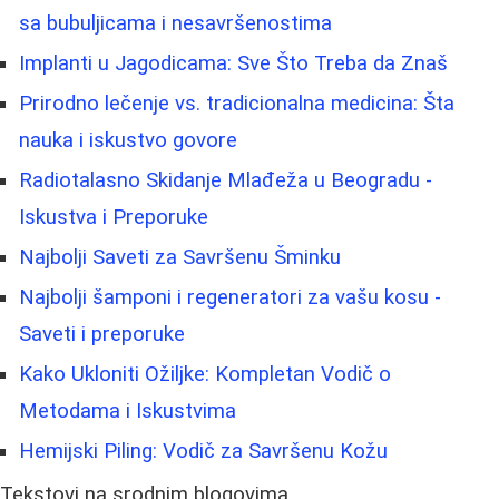
sa bubuljicama i nesavršenostima
Implanti u Jagodicama: Sve Što Treba da Znaš
Prirodno lečenje vs. tradicionalna medicina: Šta
nauka i iskustvo govore
Radiotalasno Skidanje Mlađeža u Beogradu -
Iskustva i Preporuke
Najbolji Saveti za Savršenu Šminku
Najbolji šamponi i regeneratori za vašu kosu -
Saveti i preporuke
Kako Ukloniti Ožiljke: Kompletan Vodič o
Metodama i Iskustvima
Hemijski Piling: Vodič za Savršenu Kožu
Tekstovi na srodnim blogovima