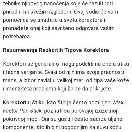
tehnike njihovog nanošenja koje će rezultirati
prirodnim i svežim izgledom. Ovaj vodič će vam
pomoći da se snađete u svetu korektora i
pronađete onaj koji savršeno odgovara vašim
potrebama.
Razumevanje Različitih Tipova Korektora
Korektori se generalno mogu podeliti na one u štiku
i tečne varijante. Svaki od njih ima svoje prednosti i
mane, a izbor zavisi u velikoj meri od tipa vaše kože
i intenziteta problema koji želite da prikrijete.
Korektori u štiku
, kao što je često pominjani
Max
Factor Pan Stick
, poznati su po svojoj izuzetnoj
pokrivnoj moći. Oni su gusti i često sadrže uljane
komponente, što ih čini pogodnijim za suvu kožu.