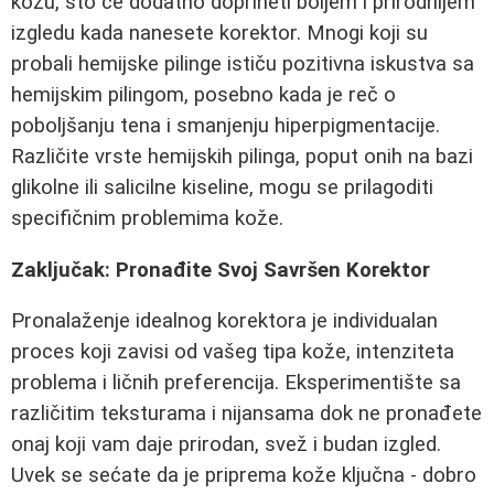
kožu, što će dodatno doprineti boljem i prirodnijem
izgledu kada nanesete korektor. Mnogi koji su
probali hemijske pilinge ističu pozitivna iskustva sa
hemijskim pilingom, posebno kada je reč o
poboljšanju tena i smanjenju hiperpigmentacije.
Različite vrste hemijskih pilinga, poput onih na bazi
glikolne ili salicilne kiseline, mogu se prilagoditi
specifičnim problemima kože.
Zaključak: Pronađite Svoj Savršen Korektor
Pronalaženje idealnog korektora je individualan
proces koji zavisi od vašeg tipa kože, intenziteta
problema i ličnih preferencija. Eksperimentište sa
različitim teksturama i nijansama dok ne pronađete
onaj koji vam daje prirodan, svež i budan izgled.
Uvek se sećate da je priprema kože ključna - dobro