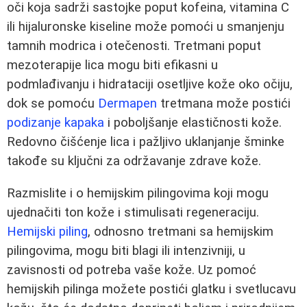
oči koja sadrži sastojke poput kofeina, vitamina C
ili hijaluronske kiseline može pomoći u smanjenju
tamnih modrica i otečenosti. Tretmani poput
mezoterapije lica mogu biti efikasni u
podmlađivanju i hidrataciji osetljive kože oko očiju,
dok se pomoću
Dermapen
tretmana može postići
podizanje kapaka
i poboljšanje elastičnosti kože.
Redovno čišćenje lica i pažljivo uklanjanje šminke
takođe su ključni za održavanje zdrave kože.
Razmislite i o hemijskim pilingovima koji mogu
ujednačiti ton kože i stimulisati regeneraciju.
Hemijski piling
, odnosno tretmani sa hemijskim
pilingovima, mogu biti blagi ili intenzivniji, u
zavisnosti od potreba vaše kože. Uz pomoć
hemijskih pilinga možete postići glatku i svetlucavu