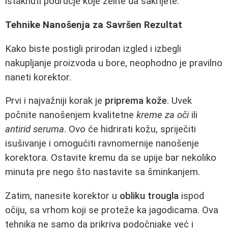
istaknuti područje koje želite da sakrijete.
Tehnike Nanošenja za Savršen Rezultat
Kako biste postigli prirodan izgled i izbegli
nakupljanje proizvoda u bore, neophodno je pravilno
naneti korektor.
Prvi i najvažniji korak je
priprema kože
. Uvek
počnite nanošenjem kvalitetne
kreme za oči
ili
antirid seruma
. Ovo će hidrirati kožu, spriječiti
isušivanje i omogućiti ravnomernije nanošenje
korektora. Ostavite kremu da se upije bar nekoliko
minuta pre nego što nastavite sa šminkanjem.
Zatim, nanesite korektor u
obliku trougla
ispod
očiju, sa vrhom koji se proteže ka jagodicama. Ova
tehnika ne samo da prikriva podočnjake već i