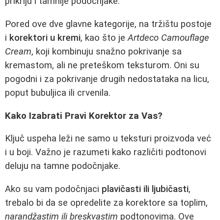
prikriju i tamnije podočnjake.
Pored ove dve glavne kategorije, na tržištu postoje
i
korektori u kremi
, kao što je
Artdeco Camouflage
Cream
, koji kombinuju snažno pokrivanje sa
kremastom, ali ne preteškom teksturom. Oni su
pogodni i za pokrivanje drugih nedostataka na licu,
poput bubuljica ili crvenila.
Kako Izabrati Pravi Korektor za Vas?
Ključ uspeha leži ne samo u teksturi proizvoda već
i u boji. Važno je razumeti kako različiti podtonovi
deluju na tamne podočnjake.
Ako su vam podočnjaci
plavičasti ili ljubičasti
,
trebalo bi da se opredelite za korektore sa toplim,
narandžastim ili breskvastim
podtonovima. Ove