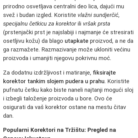
prirodno osvetljava centralni deo lica, dajući mu
svež i budan izgled. Koristite
vlažni sundjerčić
,
specijalnu četkicu za korektor
ili
vršak prsta
(prstenjački prst je najslabiji i najmanje će stresirati
osetljivu kožu) da blago
utapkate
proizvod, a ne da
ga razmažete. Razmazivanje može ukloniti većinu
proizvoda i umanjiti njegovu pokrivnu moć.
Za dodatnu izdržljivost i matiranje,
fiksirajte
korektor tankim slojem pudera u prahu
. Koristite
pufnatu četku kako biste naneli najtanji mogući sloj
i izbegli taloženje proizvoda u bore. Ovo će
osigurati da vaš korektor ostane na mestu čitav
dan.
Popularni Korektori na Tržištu: Pregled na