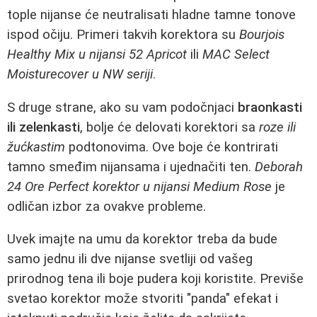
tople nijanse će neutralisati hladne tamne tonove
ispod očiju. Primeri takvih korektora su
Bourjois
Healthy Mix u nijansi 52 Apricot
ili
MAC Select
Moisturecover u NW seriji
.
S druge strane, ako su vam podočnjaci
braonkasti
ili zelenkasti
, bolje će delovati korektori sa
roze ili
žućkastim
podtonovima. Ove boje će kontrirati
tamno smeđim nijansama i ujednačiti ten.
Deborah
24 Ore Perfect korektor u nijansi Medium Rose
je
odličan izbor za ovakve probleme.
Uvek imajte na umu da korektor treba da bude
samo jednu ili dve nijanse svetliji od vašeg
prirodnog tena ili boje pudera koji koristite. Previše
svetao korektor može stvoriti "panda" efekat i