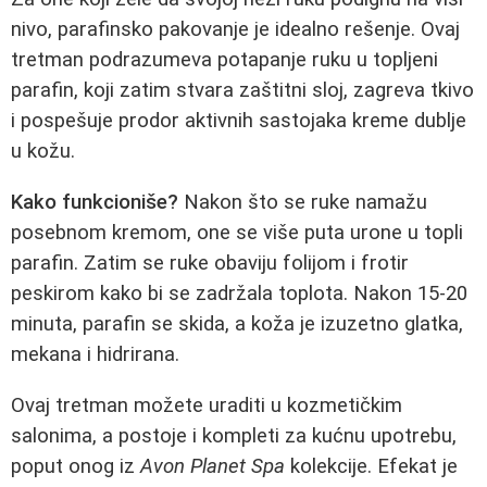
nivo, parafinsko pakovanje je idealno rešenje. Ovaj
tretman podrazumeva potapanje ruku u topljeni
parafin, koji zatim stvara zaštitni sloj, zagreva tkivo
i pospešuje prodor aktivnih sastojaka kreme dublje
u kožu.
Kako funkcioniše?
Nakon što se ruke namažu
posebnom kremom, one se više puta urone u topli
parafin. Zatim se ruke obaviju folijom i frotir
peskirom kako bi se zadržala toplota. Nakon 15-20
minuta, parafin se skida, a koža je izuzetno glatka,
mekana i hidrirana.
Ovaj tretman možete uraditi u kozmetičkim
salonima, a postoje i kompleti za kućnu upotrebu,
poput onog iz
Avon Planet Spa
kolekcije. Efekat je