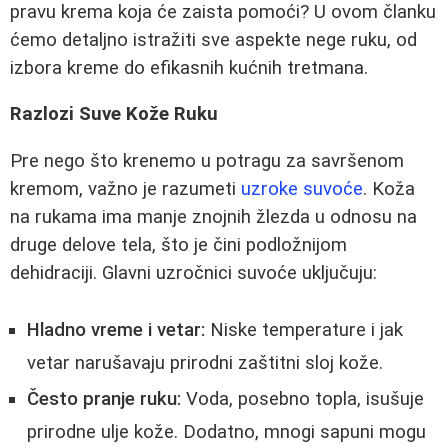
pravu krema koja će zaista pomoći? U ovom članku
ćemo detaljno istražiti sve aspekte nege ruku, od
izbora kreme do efikasnih kućnih tretmana.
Razlozi Suve Kože Ruku
Pre nego što krenemo u potragu za savršenom
kremom, važno je razumeti
uzroke suvoće
. Koža
na rukama ima manje znojnih žlezda u odnosu na
druge delove tela, što je čini podložnijom
dehidraciji. Glavni uzročnici suvoće uključuju:
Hladno vreme i vetar:
Niske temperature i jak
vetar narušavaju prirodni zaštitni sloj kože.
Često pranje ruku:
Voda, posebno topla, isušuje
prirodne ulje kože. Dodatno, mnogi sapuni mogu