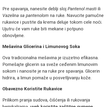
Pre spavanja, nanesite deblji sloj
Pantenol masti
ili
Vazelina sa pantenolom
na ruke. Navucite pamučne
rukavice i pustite da krema deluje tokom cele noći.
Ujutru će vam ruke biti mekane i potpuno
obnovljene.
Mešavina Glicerina i Limunovog Soka
Ova tradicionalna mešavina je izuzetno efikasna.
Pomešajte glicerin sa sveže ceđenim limunovim
sokom i nanosite je na ruke pre spavanja. Glicerin
hidrira, a limun pomaže u posvetljivanju kože.
Obavezno Koristite Rukavice
Prilikom pranja sudova, čišćenja ili rukovanja
hemikalijama,
uvek koristite zaštitne gumene