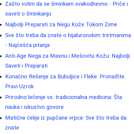
Zašto volim da se šminkam svakodnevno - Priče i
saveti o šminkanju
Najbolji Preparati za Negu Kože Tokom Zime
Sve što treba da znate o hijaluronskim tretmanima
- Najčešća pitanja
Anti-Age Nega za Masnu i Mešovitu Kožu: Najbolji
Saveti i Preparati
Konačno Rešenje za Bubuljice i Fleke: Pronađite
Pravi Uzrok
Prirodno lečenje vs. tradicionalna medicina: Šta
nauka i iskustvo govore
Matične ćelije iz pupčane vrpce: Sve što treba da
znate