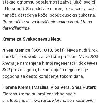
stekao ogromnu popularnost zahvaljujući svojoj
efikasnosti. Sa sadržajem uree, brzo sanira čak i
najteža oštećenja kože, poput dubokih pukotina.
Preporučuje se za korišćenje nakon kontakta sa
deterdžentima.
Kreme za Svakodnevnu Negu
Nivea Kremice (SOS, Q10, Soft):
Nivea nudi širok
spektar proizvoda za različite potrebe.
Nivea SOS
krema
je namenjena hitnoj regeneraciji, dok
Nivea
Soft
pruža laganu, brzoupijajuću negu koja je
pogodna za često korišćenje tokom dana.
Florena Krema (Maslina, Aloa Vera, Shea Puter):
Florena kreme su omiljene zbog svoje
pristupačnosti i kvaliteta.
Florena sa maslinovim