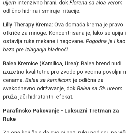
uljem
intenzivno hrani, dok
Florena sa aloa verom
odlično hidrira i smiruje iritacije.
Lilly Therapy Krema:
Ova domaća krema je pravo
otkriće za mnoge. Koncentrisana je, lako se upija i
ostavlja ruke mekane i negovane.
Pogodna je i kao
baza pre izlaganja hladnoći.
Balea Kremice (Kamilica, Urea):
Balea brend nudi
izuzetno kvalitetne proizvode po veoma povoljnim
cenama.
Balea sa kamilicom
je odlična za
svakodnevno održavanje, dok
Balea sa 5% ureom
pruža jači hidratantni efekat.
Parafinsko Pakovanje - Luksuzni Tretman za
Ruke
Za one koji žele da svojoj nezi ruku podignu na viši