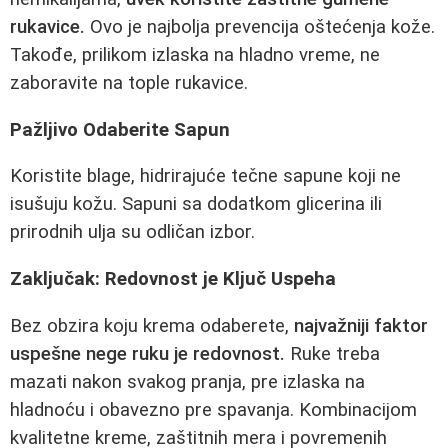
rukavice.
Ovo je najbolja prevencija oštećenja kože.
Takođe, prilikom izlaska na hladno vreme, ne
zaboravite na tople rukavice.
Pažljivo Odaberite Sapun
Koristite blage, hidrirajuće tečne sapune koji ne
isušuju kožu. Sapuni sa dodatkom glicerina ili
prirodnih ulja su odličan izbor.
Zaključak: Redovnost je Ključ Uspeha
Bez obzira koju krema odaberete,
najvažniji faktor
uspešne nege ruku je redovnost.
Ruke treba
mazati nakon svakog pranja, pre izlaska na
hladnoću i obavezno pre spavanja. Kombinacijom
kvalitetne kreme, zaštitnih mera i povremenih