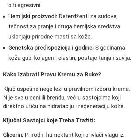
biti agresivni.
Hemijski proizvodi:
Deterdženti za sudove,
tečnost za pranje i druga hemijska sredstva
uklanjaju prirodne masti sa kože.
Genetska predispozicija i godine:
S godinama
koža gubi kolagen i elastin, postaje tanja i suvlja.
Kako Izabrati Pravu Kremu za Ruke?
Ključ uspešne nege leži u pravilnom izboru kreme.
Nije sve u ceni ili brendu, već u sastojcima koji
direktno utiču na hidrataciju i regeneraciju kože.
Ključni Sastojci koje Treba Tražiti:
Glicerin:
Prirodni humektant koji privlači vlagu iz