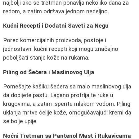
najbolji ako se tretman ponavlja nekoliko dana za
redom, a zatim održava jednom nedeljno.
Kućni Recepti i Dodatni Saveti za Negu
Pored komercijalnih proizvoda, postoje i
jednostavni kućni recepti koji mogu značajno
poboljšati stanje kože na rukama.
Piling od Šećera i Maslinovog Ulja
Pomešajte kašiku šećera sa malo maslinovog ulja
da dobijete pastu. Lagano protrljajte ruke u
krugovima, a zatim isperite mlakom vodom. Piling
uklanja mrtve ćelije kože, omogućavajući kremi da
se bolje upije.
Noćni Tretman sa Pantenol Mast i Rukavicama