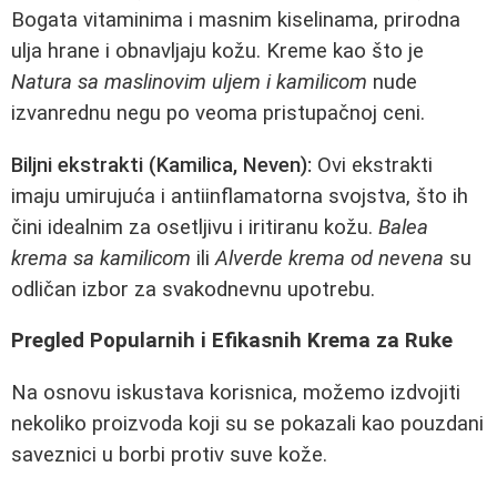
Bogata vitaminima i masnim kiselinama, prirodna
ulja hrane i obnavljaju kožu. Kreme kao što je
Natura sa maslinovim uljem i kamilicom
nude
izvanrednu negu po veoma pristupačnoj ceni.
Biljni ekstrakti (Kamilica, Neven):
Ovi ekstrakti
imaju umirujuća i antiinflamatorna svojstva, što ih
čini idealnim za osetljivu i iritiranu kožu.
Balea
krema sa kamilicom
ili
Alverde krema od nevena
su
odličan izbor za svakodnevnu upotrebu.
Pregled Popularnih i Efikasnih Krema za Ruke
Na osnovu iskustava korisnica, možemo izdvojiti
nekoliko proizvoda koji su se pokazali kao pouzdani
saveznici u borbi protiv suve kože.