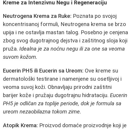
Kreme za Intenzivnu Negu i Regeneraciju
Neutrogena Krema za Ruke:
Poznata po svojoj
koncentrisanoj formuli, Neutrogena krema se brzo
upija i ne ostavlja mastan talog. Posebno je cenjena
zbog svog dugotrajnog dejstva i zaštitnog sloja koji
pruža.
Idealna je za noćnu negu ili za one sa veoma
suvom kožom.
Eucerin PH5 ili Eucerin sa Ureom:
Ove kreme su
dermatološki testirane i namenjene su osetljivoj i
veoma suvoj koži. Obnavljaju prirodni zaštitni
barijer kože i pružaju dugotrajnu hidrataciju.
Eucerin
PH5 je odličan za toplije periode, dok je formula sa
ureom nezaobilazna tokom zime.
Atopik Krema:
Proizvod domaće proizvodnje koji je