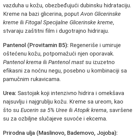
vazduha u kožu, obezbeđujući dubinsku hidrataciju.
Kreme na bazi glicerina, poput
Avon Glicerinske
kreme
ili
Fitogal Specijalne Glicerinske kreme
,
stvaraju zaštitni film i dugotrajno hidriraju.
Pantenol (Provitamin B5):
Regeneriše i umiruje
oštećenu kožu, potpomažući njen oporavak.
Pantenol krema
ili
Pantenol mast
su izuzetno
efikasni za noćnu negu, posebno u kombinaciji sa
pamučnim rukavicama.
Urea:
Sastojak koji intenzivno hidrira i omekšava
najsuvlju i najgrublju kožu. Kreme sa ureom, kao
što su
Eucerin sa 5% Uree
ili
Atopik krema
, savršene
su za ozbiljne slučajeve suvoće i ekcema.
Prirodna ulja (Maslinovo, Bademovo, Jojoba):