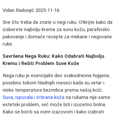
Vidan Radonjić
2025-11-16
Sve što treba da znate o negi ruku. Otkrijte kako da
izaberete najbolju krema za suvu kožu, parafinsko
pakovanje i domaće recepte za mekane i negovane
ruke.
Savršena Nega Ruku: Kako Odabrati Najbolju
Kremu i Rešiti Problem Suve Kože
Nega ruku je esencijalni deo svakodnevne higijene,
posebno tokom hladnijih meseci kada su vetar i
niske temperature bezmilice prema našoj koži.
Suva, ispucala i iritirana koža
na rukama nije samo
estetski problem, već može biti i izuzetno bolna.
Kako se boriti sa ovim izazovom i kako izabrati