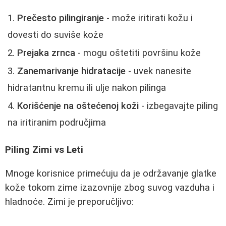
Prečesto pilingiranje
- može iritirati kožu i
dovesti do suviše kože
Prejaka zrnca
- mogu oštetiti površinu kože
Zanemarivanje hidratacije
- uvek nanesite
hidratantnu kremu ili ulje nakon pilinga
Korišćenje na oštećenoj koži
- izbegavajte piling
na iritiranim područjima
Piling Zimi vs Leti
Mnoge korisnice primećuju da je održavanje glatke
kože tokom zime izazovnije zbog suvog vazduha i
hladnoće. Zimi je preporučljivo: