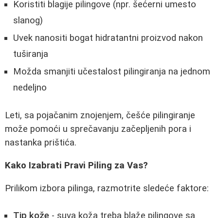
Koristiti blagije pilingove (npr. šećerni umesto
slanog)
Uvek nanositi bogat hidratantni proizvod nakon
tuširanja
Možda smanjiti učestalost pilingiranja na jednom
nedeljno
Leti, sa pojačanim znojenjem, češće pilingiranje
može pomoći u sprečavanju začepljenih pora i
nastanka prištića.
Kako Izabrati Pravi Piling za Vas?
Prilikom izbora pilinga, razmotrite sledeće faktore:
Tip kože
- suva koža treba blaže pilingove sa