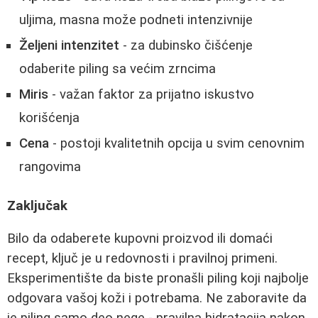
uljima, masna može podneti intenzivnije
Željeni intenzitet
- za dubinsko čišćenje
odaberite piling sa većim zrncima
Miris
- važan faktor za prijatno iskustvo
korišćenja
Cena
- postoji kvalitetnih opcija u svim cenovnim
rangovima
Zaključak
Bilo da odaberete kupovni proizvod ili domaći
recept, ključ je u redovnosti i pravilnoj primeni.
Eksperimentište da biste pronašli piling koji najbolje
odgovara vašoj koži i potrebama. Ne zaboravite da