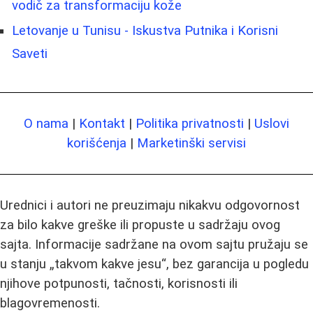
vodič za transformaciju kože
Letovanje u Tunisu - Iskustva Putnika i Korisni
Saveti
O nama
|
Kontakt
|
Politika privatnosti
|
Uslovi
korišćenja
|
Marketinški servisi
Urednici i autori ne preuzimaju nikakvu odgovornost
za bilo kakve greške ili propuste u sadržaju ovog
sajta. Informacije sadržane na ovom sajtu pružaju se
u stanju „takvom kakve jesu“, bez garancija u pogledu
njihove potpunosti, tačnosti, korisnosti ili
blagovremenosti.