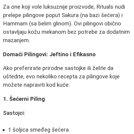
Za one koji vole luksuznije proizvode, Rituals nudi
prelepe pilingove poput Sakura (na bazi šećera) i
Hammam (sa belim glinom). Ovi pilingovi obično
ostavljaju kožu mekanom bez potrebe za dodatnim
mazanjem.
Domaći Pilingovi: Jeftino i Efikasno
Ako preferirate prirodne sastojke ili želite da
uštedite, evo nekoliko recepta za pilingove koje
možete napraviti kod kuće:
1. Šećerni Piling
Sastojci:
1 šoljica smeđeg šećera