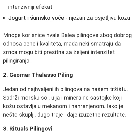
intenzivniji efekat
Jogurt i šumsko voće
- nježan za osjetljivu kožu
Mnoge korisnice hvale Balea pilingove zbog dobrog
odnosa cene i kvaliteta, mada neki smatraju da
zrnca mogu biti presitna za željeni intenzitet
pilingiranja.
2. Geomar Thalasso Piling
Jedan od najhvaljenijih pilingova na našem tržištu.
Sadrži morsku sol, ulja i mineralne sastojke koji
kožu ostavljaju mekanom i nahranjenom. Iako je
nešto skuplji, dugo traje i daje izuzetne rezultate.
3. Rituals Pilingovi