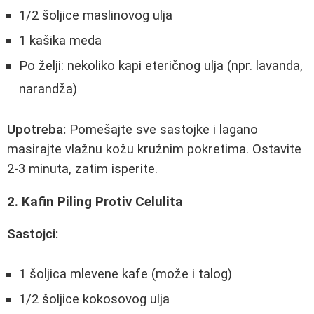
1/2 šoljice maslinovog ulja
1 kašika meda
Po želji: nekoliko kapi eteričnog ulja (npr. lavanda,
narandža)
Upotreba:
Pomešajte sve sastojke i lagano
masirajte vlažnu kožu kružnim pokretima. Ostavite
2-3 minuta, zatim isperite.
2. Kafin Piling Protiv Celulita
Sastojci:
1 šoljica mlevene kafe (može i talog)
1/2 šoljice kokosovog ulja