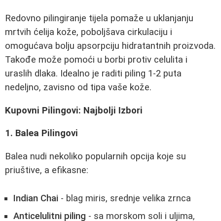
Redovno pilingiranje tijela pomaže u uklanjanju
mrtvih ćelija kože, poboljšava cirkulaciju i
omogućava bolju apsorpciju hidratantnih proizvoda.
Takođe može pomoći u borbi protiv celulita i
uraslih dlaka. Idealno je raditi piling 1-2 puta
nedeljno, zavisno od tipa vaše kože.
Kupovni Pilingovi: Najbolji Izbori
1. Balea Pilingovi
Balea nudi nekoliko popularnih opcija koje su
priuštive, a efikasne:
Indian Chai
- blag miris, srednje velika zrnca
Anticelulitni piling
- sa morskom soli i uljima,