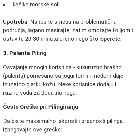
1 kašika morske soli
Upotreba:
Nanesite smesu na problematična
područja, lagano masirajte, zatim omotajte folijom i
ostavite 20-30 minuta preno nego što isperete.
3. Palenta Piling
Osvajanje mnogih korisnica - kukuruzno brašno
(palenta) pomešano sa jogurtom ili medom daje
izuzetno glatku kožu. Neke korisnice dodaju i
ružinu vodu za dodatnu negu.
Česte Greške pri Pilingiranju
Da biste maksimalno iskoristili prednosti pilinga,
izbegavajte ove greške: