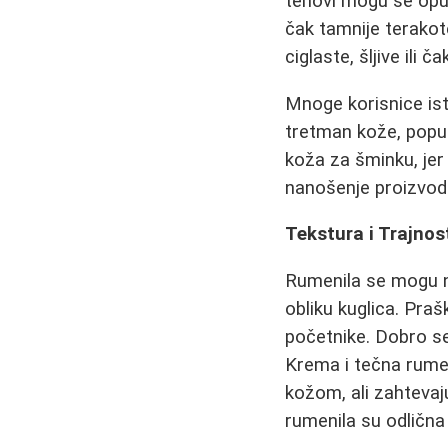
tenovi mogu se opust
čak tamnije terakot
ciglaste, šljive ili 
Mnoge korisnice ist
tretman kože, poput
koža za šminku, jer 
nanošenje proizvod
Tekstura i Trajnost
Rumenila se mogu na
obliku kuglica. Pra
početnike. Dobro s
Krema i tečna rumen
kožom, ali zahtevaj
rumenila su odlična