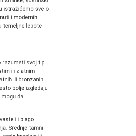
im šminke, suštinski
ku istražićemo sve o
nuti i modernih
u temeljne lepote
 razumeti svoj tip
tim ili zlatnim
tnih ili bronzanih.
esto bolje izgledaju
da mogu da
aste ili blago
nja. Srednje tamni