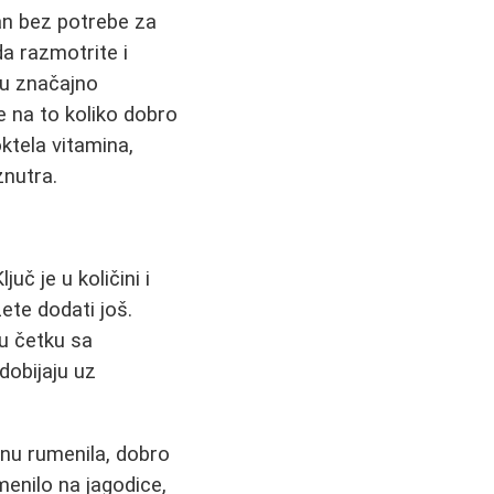
dan bez potrebe za
a razmotrite i
 značajno
če na to koliko dobro
tela vitamina,
znutra.
uč je u količini i
te dodati još.
u četku sa
dobijaju uz
inu rumenila, dobro
menilo na jagodice,