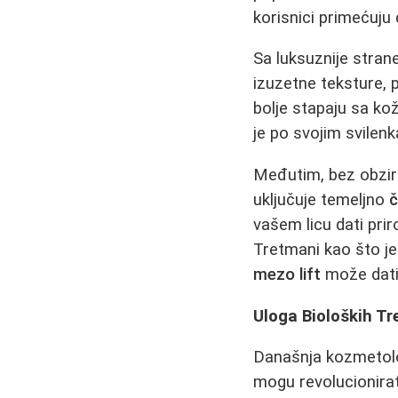
korisnici primećuju
Sa luksuznije stran
izuzetne teksture, p
bolje stapaju sa kož
je po svojim svilen
Međutim, bez obzira
uključuje temeljno
č
vašem licu dati pri
Tretmani kao što j
mezo lift
može dati 
Uloga Bioloških T
Današnja kozmetolog
mogu revolucionirat