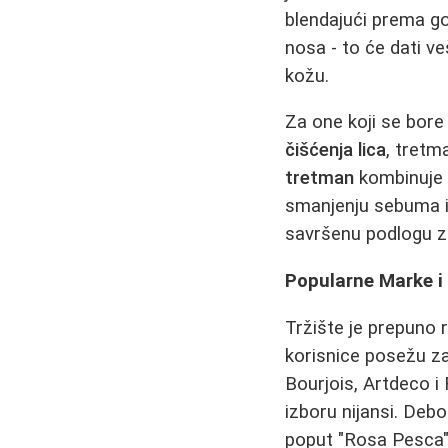
blendajući prema g
nosa - to će dati ve
kožu.
Za one koji se bor
čišćenja lica
, tretm
tretman
kombinuje 
smanjenju sebuma i
savršenu podlogu z
Popularne Marke i 
Tržište je prepuno 
korisnice posežu za
Bourjois, Artdeco i
izboru nijansi. Debo
poput "Rosa Pesca" 