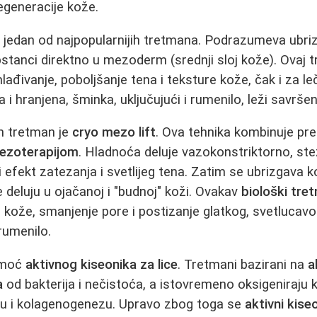
egeneracije kože.
 jedan od najpopularnijih tretmana. Podrazumeva ubri
pstanci direktno u mezoderm (srednji sloj kože). Ovaj t
lađivanje, poboljšanje tena i teksture kože, čak i za le
 i hranjena, šminka, uključujući i rumenilo, leži savršen
n tretman je
cryo mezo lift
. Ova tehnika kombinuje pr
ezoterapijom
. Hladnoća deluje vazokonstriktorno, ste
i efekt zatezanja i svetlijeg tena. Zatim se ubrizgava k
e deluju u ojačanoj i "budnoj" koži. Ovakav
biološki tre
 kože, smanjenje pore i postizanje glatkog, svetlucav
rumenilo.
 moć
aktivnog kiseonika za lice
. Tretmani bazirani na
a
a
od bakterija i nečistoća, a istovremeno oksigeniraju k
iju i kolagenogenezu. Upravo zbog toga se
aktivni kiseo