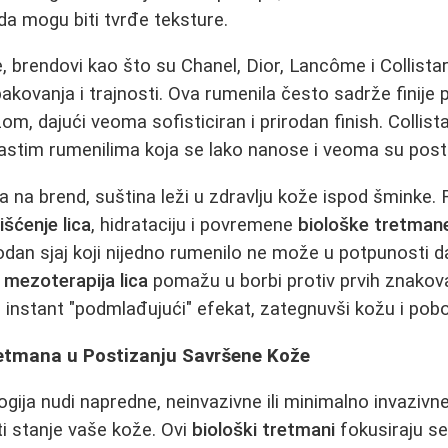
 da mogu biti tvrđe teksture.
e, brendovi kao što su Chanel, Dior, Lancôme i Collista
akovanja i trajnosti. Ova rumenila često sadrže finije 
om, dajući veoma sofisticiran i prirodan finish. Collist
kastim rumenilima koja se lako nanose i veoma su post
 na brend, suština leži u zdravlju kože ispod šminke.
išćenje lica
, hidrataciju i povremene
biološke tretman
rodan sjaj koji nijedno rumenilo ne može u potpunosti 
e
mezoterapija lica
pomažu u borbi protiv prvih znakov
instant "podmlađujući" efekat, zategnuvši kožu i pobol
retmana u Postizanju Savršene Kože
ija nudi napredne, neinvazivne ili minimalno invazivn
i stanje vaše kože. Ovi
biološki tretmani
fokusiraju se