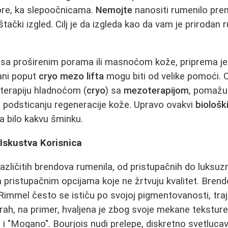
ore, ka slepoočnicama.
Nemojte
nanositi rumenilo preni
štački izgled. Cilj je da izgleda kao da vam je priroda
e sa proširenim porama ili masnoćom kože, priprema j
ani poput
cryo mezo lifta
mogu biti od velike pomoći. 
terapiju hladnoćom (
cryo
) sa
mezoterapijom
, pomažuć
 podsticanju regeneracije kože. Upravo ovakvi
biološk
a bilo kakvu šminku.
Iskustva Korisnica
različitih brendova rumenila, od pristupačnih do luksu
 pristupačnim opcijama koje ne žrtvuju kvalitet. Bren
 Rimmel često se ističu po svojoj pigmentovanosti, traj
rah, na primer, hvaljena je zbog svoje mekane teksture 
i "Mogano". Bourjois nudi prelepe, diskretno svetlucave