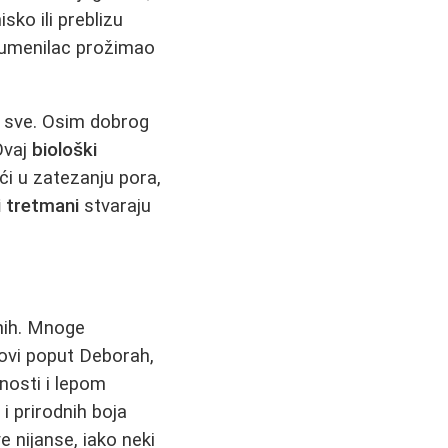
sko ili preblizu
n rumenilac prožimao
e sve. Osim dobrog
Ovaj
biološki
i u zatezanju pora,
i tretmani
stvaraju
znih. Mnoge
dovi poput Deborah,
nosti i lepom
i prirodnih boja
 nijanse, iako neki