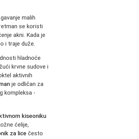
zgavanje malih
retman se koristi
čenje akni. Kada je
o i traje duže.
ednosti hladnoće
žući krvne sudove i
oktel aktivnih
tman
je odličan za
og kompleksa -
ktivnom kiseoniku
ožne ćelije,
nik za lice
često