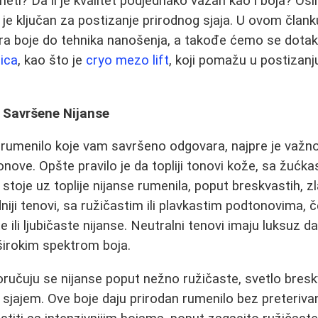
neti? Da li je kvalitet podjednako važan kao i boja? Os
 je ključan za postizanje prirodnog sjaja. U ovom član
ra boje do tehnika nanošenja, a takođe ćemo se dotak
ica
, kao što je
cryo mezo lift
, koji pomažu u postizanj
 Savršene Nijanse
 rumenilo koje vam savršeno odgovara, najpre je važno
nove. Opšte pravilo je da topliji tonovi kože, sa žućkas
toje uz toplije nijanse rumenila, poput breskvastih, zla
niji tenovi, sa ružičastim ili plavkastim podtonovima, č
te ili ljubičaste nijanse. Neutralni tenovi imaju luksuz 
širokim spektrom boja.
poručuju se nijanse poput nežno ružičaste, svetlo breskv
 sjajem. Ove boje daju prirodan rumenilo bez preteriva