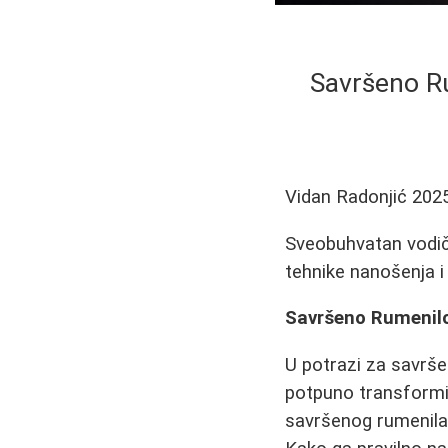
Savršeno Ru
Vidan Radonjić
202
Sveobuhvatan vodič 
tehnike nanošenja i
Savršeno Rumenilo 
U potrazi za savrše
potpuno transformis
savršenog rumenila