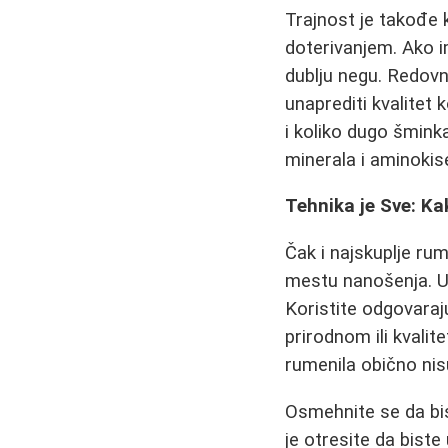
Trajnost je takođe k
doterivanjem. Ako 
dublju negu. Redov
unaprediti kvalitet 
i koliko dugo šminka
minerala i aminokise
Tehnika je Sve: K
Čak i najskuplje rum
mestu nanošenja. U
Koristite odgovaraj
prirodnom ili kvali
rumenila obično nisu
Osmehnite se da bis
je otresite da biste