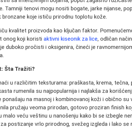
iti sa intenzivnijim bojama, poput zagasito ružičaste, 
e. Tamniji tenovi mogu nositi bogate, jarke nijanse, p
čak bronzane koje ističu prirodnu toplotu kože.
iču kvalitet proizvoda kao ključan faktor. Pomenućemo
 onog koji koristi
aktivni kiseonik za lice
, odličan nači
je duboko pročisti i oksigenira, čineći je ravnomernijo
a.
: Šta Tražiti?
ći u različitim teksturama: praškasta, krema, tečna, p
škasta rumenila su najpopularnija i najlakša za korišće
e ponašaju na masnoj i kombinovanoj koži i obično su
ila pružaju veoma prirodan, gotovo proziran finish ko
u malo veću veštinu u nanošenju kako bi se izbegle ne
 za postizanje vrlo prirodnog, svežeg izgleda i lako se