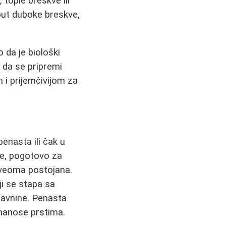
tople breskve ili
oput duboke breskve,
 da je biološki
n da se pripremi
m i prijemčivijom za
enasta ili čak u
nje, pogotovo za
 veoma postojana.
ji se stapa sa
ravnine. Penasta
 nanose prstima.