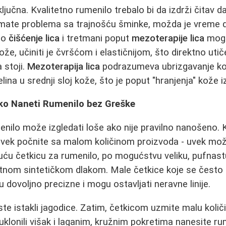
ljučna. Kvalitetno rumenilo trebalo bi da izdrži čitav 
imate problema sa trajnošću šminke, možda je vreme d
no
čišćenje lica
i tretmani poput
mezoterapije lica
mogu
kože, učiniti je čvršćom i elastičnijom, što direktno uti
 stoji.
Mezoterapija lica
podrazumeva ubrizgavanje kok
lina u srednji sloj kože, što je poput "hranjenja" kože i
ako Naneti Rumenilo bez Greške
enilo može izgledati loše ako nije pravilno nanošeno. Klj
vek počnite sa malom količinom proizvoda - uvek može
uću četkicu za rumenilo, po mogućstvu veliku, pufnast
tetnom sintetičkom dlakom. Male četkice koje se često 
 dovoljno precizne i mogu ostavljati neravne linije.
te istakli jagodice. Zatim, četkicom uzmite malu količ
 uklonili višak i laganim, kružnim pokretima nanesite ru