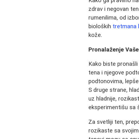
Kako ga pravilno na
zdrav i negovan ten
rumenilima, od izbo
bioloških
tretmana l
kože.
Pronalaženje Vaše
Kako biste pronašli
tena i njegove podto
podtonovima, lepše s
S druge strane, hlad
uz hladnije, rozikas
eksperimentišu sa 
Za svetliji ten, pre
rozikaste sa svojim