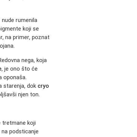
r nude rumenila
pigmente koji se
ar, na primer, poznat
ojana.
 Redovna nega, koja
e
, je ono što će
da oponaša.
a starenja, dok
cryo
jšavši njen ton.
e tretmane koji
 na podsticanje