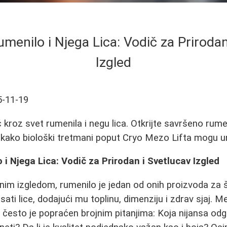
menilo i Njega Lica: Vodič za Prirodan
Izgled
5-11-19
kroz svet rumenila i negu lica. Otkrijte savršeno rume
 kako biološki tretmani poput Cryo Mezo Lifta mogu u
i Njega Lica: Vodič za Prirodan i Svetlucav Izgled
nim izgledom, rumenilo je jedan od onih proizvoda za 
ati lice, dodajući mu toplinu, dimenziju i zdrav sjaj. 
 često je popraćen brojnim pitanjima: Koja nijansa o