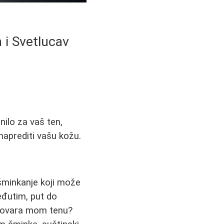
 i Svetlucav
nilo za vaš ten,
naprediti vašu kožu.
šminkanje koji može
Međutim, put do
dgovara mom tenu?