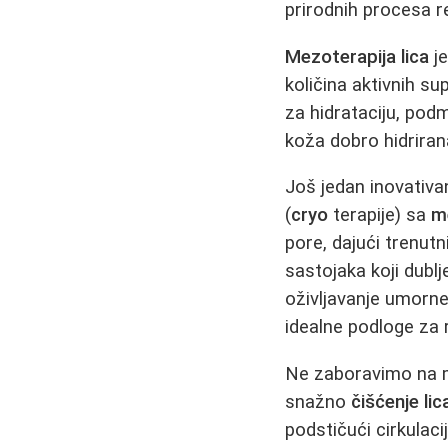
prirodnih procesa r
Mezoterapija lica
je
količina aktivnih su
za hidrataciju, podm
koža dobro hidrirana
Još jedan inovativa
(
cryo
terapije) sa
m
pore, dajući trenutn
sastojaka koji dublj
oživljavanje umorne
idealne podloge za 
Ne zaboravimo na
snažno
čišćenje lic
podstičući cirkulac