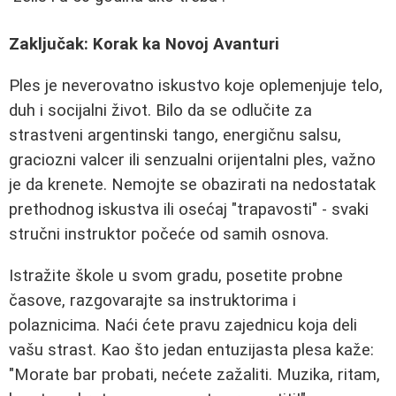
Zaključak: Korak ka Novoj Avanturi
Ples je neverovatno iskustvo koje oplemenjuje telo,
duh i socijalni život. Bilo da se odlučite za
strastveni argentinski tango, energičnu salsu,
graciozni valcer ili senzualni orijentalni ples, važno
je da krenete. Nemojte se obazirati na nedostatak
prethodnog iskustva ili osećaj "trapavosti" - svaki
stručni instruktor počeće od samih osnova.
Istražite škole u svom gradu, posetite probne
časove, razgovarajte sa instruktorima i
polaznicima. Naći ćete pravu zajednicu koja deli
vašu strast. Kao što jedan entuzijasta plesa kaže:
"Morate bar probati, nećete zažaliti. Muzika, ritam,