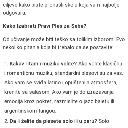
ciljeve kako biste pronašli školu koja vam najbolje
odgovara.
Kako Izabrati Pravi Ples za Sebe?
Odlučivanje može biti teško sa tolikim izborom. Evo
nekoliko pitanja koja bi trebalo da se postavite:
Kakav ritam i muziku volite?
Ako volite klasičnu
i romantičnu muziku, standardni plesovi su za vas.
Ako vam se sviđa latino i opuštenija atmosfera,
krenite sa salasom. Ako vam je do izražavanja
emocija kroz pokret, razmislite o jazz baletu ili
argentinskom tangou.
Da li želite da plesete solo ili u paru?
Solo