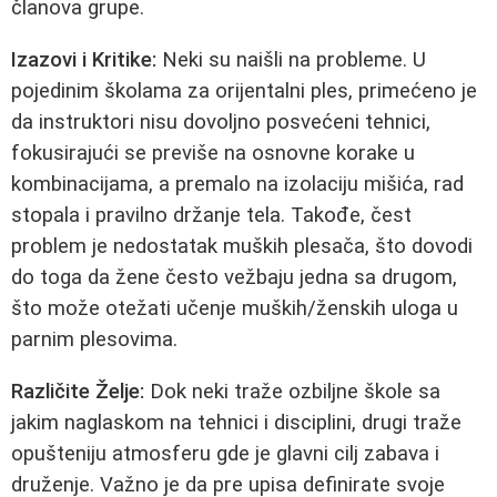
članova grupe.
Izazovi i Kritike:
Neki su naišli na probleme. U
pojedinim školama za orijentalni ples, primećeno je
da instruktori nisu dovoljno posvećeni tehnici,
fokusirajući se previše na osnovne korake u
kombinacijama, a premalo na izolaciju mišića, rad
stopala i pravilno držanje tela. Takođe, čest
problem je nedostatak muških plesača, što dovodi
do toga da žene često vežbaju jedna sa drugom,
što može otežati učenje muških/ženskih uloga u
parnim plesovima.
Različite Želje:
Dok neki traže ozbiljne škole sa
jakim naglaskom na tehnici i disciplini, drugi traže
opušteniju atmosferu gde je glavni cilj zabava i
druženje. Važno je da pre upisa definirate svoje