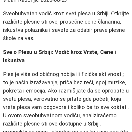
Sveobuhvatan vodič kroz svet plesa u Srbiji. Otkrijte
različite plesne stilove, prosečne cene članarina,
iskustva polaznika i savete za odabir prave plesne
škole za vas.
Sve o Plesu u Srbiji: Vodič kroz Vrste, Cene i
Iskustva
Ples je više od običnog hobija ili fizičke aktivnosti;
to je način izražavanja, priča bez reči, spoj muzike,
pokreta i emocija. Ako razmišljate da se oprobate u
svetu plesa, verovatno se pitate gde početi, koja
vrsta plesa vam odgovora i koliko će to sve koštati.
U ovom sveobuhvatnom vodiču, analiziraćemo
različite plesne stilove dostupne u Srbiji,
prospektivne cene, iskustva polaznika i sve ono što