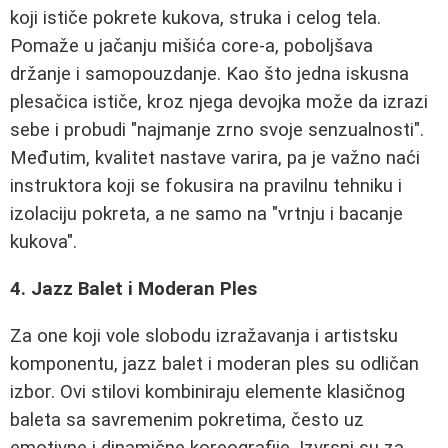
koji ističe pokrete kukova, struka i celog tela.
Pomaže u jačanju mišića core-a, poboljšava
držanje i samopouzdanje. Kao što jedna iskusna
plesačica ističe, kroz njega devojka može da izrazi
sebe i probudi "najmanje zrno svoje senzualnosti".
Međutim, kvalitet nastave varira, pa je važno naći
instruktora koji se fokusira na pravilnu tehniku i
izolaciju pokreta, a ne samo na "vrtnju i bacanje
kukova".
4. Jazz Balet i Moderan Ples
Za one koji vole slobodu izražavanja i artistsku
komponentu, jazz balet i moderan ples su odličan
izbor. Ovi stilovi kombiniraju elemente klasičnog
baleta sa savremenim pokretima, često uz
emotivne i dinamične koreografije. Izvrsni su za