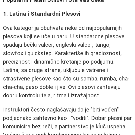
1. Latina i Standardni Plesovi
Ova kategorija obuhvata neke od najpopularnijih
plesova koji se uče u paru. U standardne plesove
spadaju bečki valcer, engleski valcer, tango,
slowfox i quickstep. Karakteriše ih gracioznost,
preciznost i dinamično kretanje po podijumu.
Latina, sa druge strane, uključuje vatrene i
strastvene plesove kao što su samba, rumba, cha-
cha-cha, paso doble i jive. Ovi plesovi zahtevaju
dobru kontrolu tela, ritma i izražajnost.
Instruktori često naglašavaju da je "biti vođen"
podjednako zahtevno kao i "voditi". Dobar plesni par
komunicira bez reči, a partnerstvo je kĺuč uspeha.
Većina škola nudi kombinovane kurseve latine i