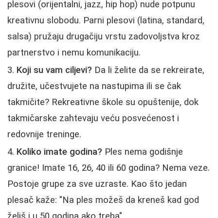
plesovi (orijentalni, jazz, hip hop) nude potpunu
kreativnu slobodu. Parni plesovi (latina, standard,
salsa) pružaju drugačiju vrstu zadovoljstva kroz
partnerstvo i nemu komunikaciju.
Koji su vam ciljevi?
Da li želite da se rekreirate,
družite, učestvujete na nastupima ili se čak
takmičite? Rekreativne škole su opuštenije, dok
takmičarske zahtevaju veću posvećenost i
redovnije treninge.
Koliko imate godina?
Ples nema godišnje
granice! Imate 16, 26, 40 ili 60 godina? Nema veze.
Postoje grupe za sve uzraste. Kao što jedan
plesač kaže: "Na ples možeš da kreneš kad god
želiš i u 50 godina ako treba".