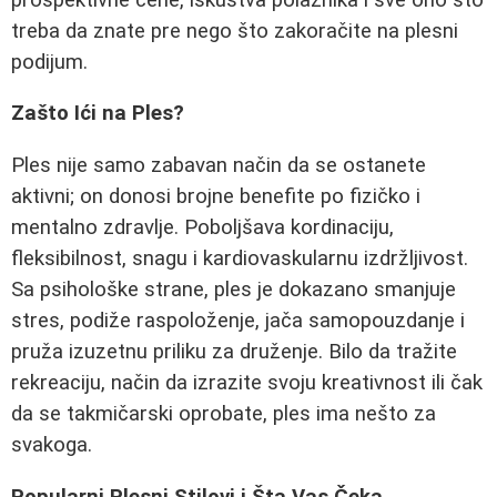
treba da znate pre nego što zakoračite na plesni
podijum.
Zašto Ići na Ples?
Ples nije samo zabavan način da se ostanete
aktivni; on donosi brojne benefite po fizičko i
mentalno zdravlje. Poboljšava kordinaciju,
fleksibilnost, snagu i kardiovaskularnu izdržljivost.
Sa psihološke strane, ples je dokazano smanjuje
stres, podiže raspoloženje, jača samopouzdanje i
pruža izuzetnu priliku za druženje. Bilo da tražite
rekreaciju, način da izrazite svoju kreativnost ili čak
da se takmičarski oprobate, ples ima nešto za
svakoga.
Popularni Plesni Stilovi i Šta Vas Čeka