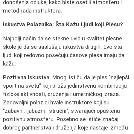
donošenja odluke, kako biste osetili atmosferu i
metod rada instruktora.
Iskustva Polaznika: Šta Kažu Ljudi koji Plesu?
Najbolji način da se stekne uvid u kvalitet plesne
škole je da se saslušaju iskustva drugih. Evo šta
ljudi koji redovno posećuju časove plesa imaju da
kažu:
Pozitivna Iskustva:
Mnogi ističu da je ples "najlepši
sport na svetu" koji pruža jedinstvenu kombinaciju
fizičke aktivnosti, druženja i umetničkog izraza.
Zadovoljni polazici hvale instruktore koji su
"zabavni, ljubazni i stručni", stvarajući opuštenu i
pozitivnu atmosferu. Posebno se ističe značaj
dobrog partnerstva i druženja koje nastaje između