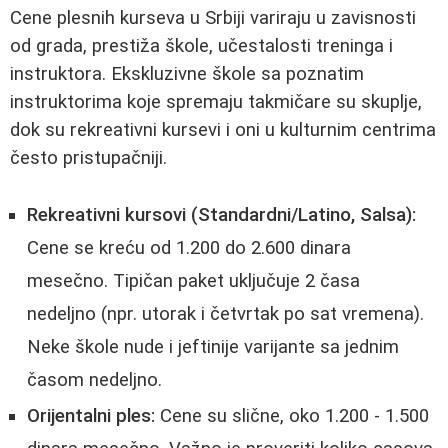
Cene plesnih kurseva u Srbiji variraju u zavisnosti
od grada, prestiža škole, učestalosti treninga i
instruktora. Ekskluzivne škole sa poznatim
instruktorima koje spremaju takmičare su skuplje,
dok su rekreativni kursevi i oni u kulturnim centrima
često pristupačniji.
Rekreativni kursovi (Standardni/Latino, Salsa):
Cene se kreću od 1.200 do 2.600 dinara
mesečno. Tipičan paket uključuje 2 časa
nedeljno (npr. utorak i četvrtak po sat vremena).
Neke škole nude i jeftinije varijante sa jednim
časom nedeljno.
Orijentalni ples:
Cene su slične, oko 1.200 - 1.500