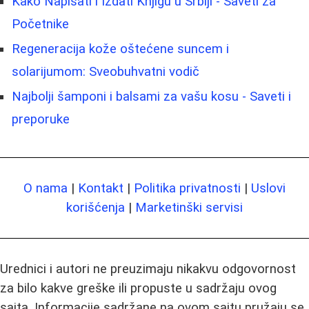
Kako Napisati i Izdati Knjigu u Srbiji - Saveti za
Početnike
Regeneracija kože oštećene suncem i
solarijumom: Sveobuhvatni vodič
Najbolji šamponi i balsami za vašu kosu - Saveti i
preporuke
O nama
|
Kontakt
|
Politika privatnosti
|
Uslovi
korišćenja
|
Marketinški servisi
Urednici i autori ne preuzimaju nikakvu odgovornost
za bilo kakve greške ili propuste u sadržaju ovog
sajta. Informacije sadržane na ovom sajtu pružaju se