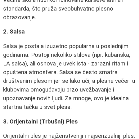
standarda, što pruža sveobuhvatno plesno
obrazovanje.
2. Salsa
Salsa je postala izuzetno popularna u poslednjim
godinama. Postoji nekoliko stilova (npr. kubanska,
LA salsa), ali osnova je uvek ista - zarazni ritam i
opuštena atmosfera. Salsa se često smatra
društvenim plesom jer se lako uči, a plesne večeri u
klubovima omogućavaju brzo uvežbavanje i
upoznavanje novih ljudi. Za mnoge, ovo je idealna
startna tačka u svet plesa.
3. Orijentalni (Trbušni) Ples
Orijentalni ples je najženstveniji i najsenzualniji ples,