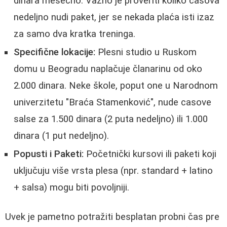
dinara mesečno. Važno je proveriti koliko casova
nedeljno nudi paket, jer se nekada plaća isti izaz
za samo dva kratka treninga.
Specifične lokacije:
Plesni studio u Ruskom
domu u Beogradu naplačuje članarinu od oko
2.000 dinara. Neke škole, poput one u Narodnom
univerzitetu "Braća Stamenković", nude casove
salse za 1.500 dinara (2 puta nedeljno) ili 1.000
dinara (1 put nedeljno).
Popusti i Paketi:
Početnički kursovi ili paketi koji
uključuju više vrsta plesa (npr. standard + latino
+ salsa) mogu biti povoljniji.
Uvek je pametno potražiti besplatan probni čas pre