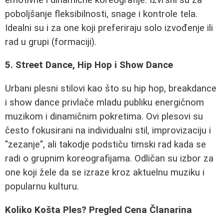
poboljšanje fleksibilnosti, snage i kontrole tela.
Idealni su i za one koji preferiraju solo izvođenje ili
rad u grupi (formaciji).
5. Street Dance, Hip Hop i Show Dance
Urbani plesni stilovi kao što su hip hop, breakdance
i show dance privlače mladu publiku energičnom
muzikom i dinamičnim pokretima. Ovi plesovi su
često fokusirani na individualni stil, improvizaciju i
"zezanje", ali takodje podstiču timski rad kada se
radi o grupnim koreografijama. Odličan su izbor za
one koji žele da se izraze kroz aktuelnu muziku i
popularnu kulturu.
Koliko Košta Ples? Pregled Cena Članarina