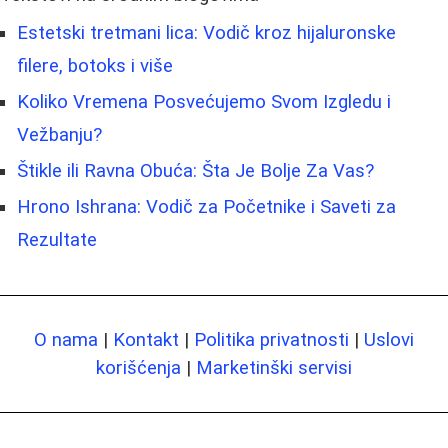
Estetski tretmani lica: Vodič kroz hijaluronske
filere, botoks i više
Koliko Vremena Posvećujemo Svom Izgledu i
Vežbanju?
Štikle ili Ravna Obuća: Šta Je Bolje Za Vas?
Hrono Ishrana: Vodič za Početnike i Saveti za
Rezultate
O nama
|
Kontakt
|
Politika privatnosti
|
Uslovi
korišćenja
|
Marketinški servisi