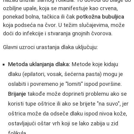
ozbiljne upale, koja se manifestuje kao crvena,
ponekad bolna, tačkica ili čak
potkožna bubuljica
koja podseća na čvor. U težim slučajevima, može
doći do infekcije i stvaranja gnojnih čvorova.
Glavni uzroci urastanja dlaka uključuju:
Metoda uklanjanja dlaka:
Metode koje kidaju
dlaku (epilatori, vosak, šećerna pasta) mogu je
oslabiti i povremeno je "lomiti" ispod površine.
Brijanje
takođe može doprineti problemu ako se
koristi tupe oštrice ili ako se brijete "na suvo", jer
oštrica može da odseče dlaku ispod nivoa kože,
ostavljajući oštar vrh koji se lako zabija u zid
folikula.