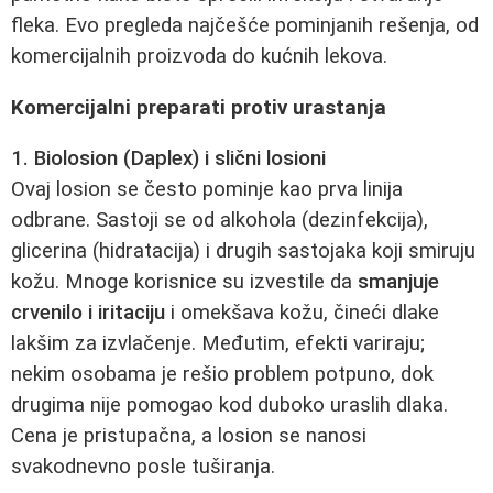
fleka. Evo pregleda najčešće pominjanih rešenja, od
komercijalnih proizvoda do kućnih lekova.
Komercijalni preparati protiv urastanja
1. Biolosion (Daplex) i slični losioni
Ovaj losion se često pominje kao prva linija
odbrane. Sastoji se od alkohola (dezinfekcija),
glicerina (hidratacija) i drugih sastojaka koji smiruju
kožu. Mnoge korisnice su izvestile da
smanjuje
crvenilo i iritaciju
i omekšava kožu, čineći dlake
lakšim za izvlačenje. Međutim, efekti variraju;
nekim osobama je rešio problem potpuno, dok
drugima nije pomogao kod duboko uraslih dlaka.
Cena je pristupačna, a losion se nanosi
svakodnevno posle tuširanja.