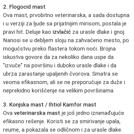
2. Flogocid mast
Ova mast, prvobitno veterinarska, a sada dostupna
i u verziji za ljude sa prijatnijim mirisom, postala je
pravi hit. Deluje kao
izvlačić
za urasle dlake i gnoj.
Nanosi se u debljem sloju na zahvaćeno mesto, po
mogućstvu preko flastera tokom noći. Brojna
iskustva govore da za nekoliko dana uspe da
"izvuče" na površinu i duboko urasle dlake i da
ubrza zarastanje upaljenih čvorova. Smatra se
veoma efikasnom, ali se ne preporučuje za duže i
neprekidno korišćenje na velikim površinama.
3. Konjska mast / Ihtiol Kamfor mast
Ova
veterinarska mast
je još jedno iznenađujuće
efikasno rešenje. Koristi se za smirivanje upala,
reume, a pokazala se odličnom i za urasle dlake.