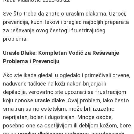
Sve što treba da znate o uraslim dlakama. Uzroci,
prevencija, kućni lekovi i pregled najboljih preparata
za rešavanje ovog čestog i frustrirajućeg
problema.
Urasle Dlake: Kompletan Vodič za Rešavanje
Problema i Prevenciju
Ako ste ikada gledali u ogledalo i primećivali crvene,
naduvene tačkice na koži nakon brijanja ili
depilacije, verovatno ste upoznati sa frustracijom
koju donose
urasle dlake
. Ovaj problem, iako često
smatran samo estetskim, može biti izuzetno
neprijatan, bolan i dugotrajan. Mnoge osobe,
posebno one sa osetljivijom ili debljom kožom, bore
se sa
uraslim dlačicama
godinama, isprobavajući