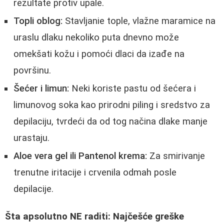
rezultate protiv upale.
Topli oblog:
Stavljanie tople, vlažne maramice na
uraslu dlaku nekoliko puta dnevno može
omekšati kožu i pomoći dlaci da izađe na
površinu.
Šećer i limun:
Neki koriste pastu od šećera i
limunovog soka kao prirodni piling i sredstvo za
depilaciju, tvrdeći da od tog načina dlake manje
urastaju.
Aloe vera gel ili Pantenol krema:
Za smirivanje
trenutne iritacije i crvenila odmah posle
depilacije.
Šta apsolutno NE raditi: Najčešće greške