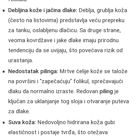
Debljina kože i jačina dlake:
Deblja, grublja koža
(često na listovima) predstavlja veću prepreku
za tanku, oslabljenu dlačicu. Sa druge strane,
veoma kovrdžave i jake dlake imaju prirodnu
tendenciju da se uvijaju, što povećava rizik od
urastanja.
Nedostatak pilinga:
Mrtve ćelije kože se talože
na površini i "zapečaćuju" folikul, sprečavajući
dlaku da normalno izraste. Redovan
piling
je
ključan za uklanjanje tog sloja i otvaranje puteva
za dlake.
Suva koža:
Nedovoljno hidrirana koža gubi
elastičnost i postaje tvrđa, što otežava