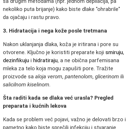
sa drugim metodama (npr. jednom depilacija, pa
nekoliko puta brijanje) kako biste dlake "ohrabrile"
da ojačaju i rastu pravo.
3. Hidratacija i nega kože posle tretmana
Nakon uklanjanja dlaka, koža je iritirana i pore su
otvorene. Ključno je koristiti preparate koji
smiruju
,
dezinfikuju
i
hidratiraju
, a ne obična parfemisana
mleka za telo koja mogu zapušiti pore. Tražite
proizvode sa
aloja verom
,
pantenolom
,
glicerinom
ili
salicilnom kiselinom
.
Šta raditi kada se dlaka već urasla? Pregled
preparata i kućnih lekova
Kada se problem već pojavi, važno je delovati brzo i
pametno kako biste sprečili infekciju i stvaranje