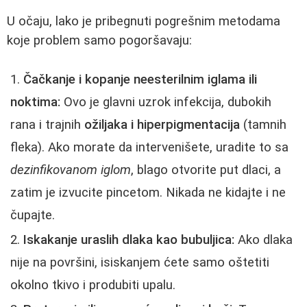
U očaju, lako je pribegnuti pogrešnim metodama
koje problem samo pogoršavaju:
Čačkanje i kopanje neesterilnim iglama ili
noktima:
Ovo je glavni uzrok infekcija, dubokih
rana i trajnih
ožiljaka i hiperpigmentacija
(tamnih
fleka). Ako morate da intervenišete, uradite to sa
dezinfikovanom iglom
, blago otvorite put dlaci, a
zatim je izvucite pincetom. Nikada ne kidajte i ne
čupajte.
Iskakanje uraslih dlaka kao bubuljica:
Ako dlaka
nije na površini, isiskanjem ćete samo oštetiti
okolno tkivo i produbiti upalu.