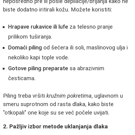
neposredno pre ili posle depilacije/brijanja kako ne
biste dodatno iritirali kožu. Možete koristiti:
Hrapave rukavice ili lufe
za telesno pranje
prilikom tuširanja.
Domaći piling
od šećera ili soli, maslinovog ulja i
nekoliko kapi tople vode.
Gotove piling preparate
sa abrazivnim
česticama.
Piling treba vršiti
kružnim pokretima
, uglavnom u
smeru suprotnom od rasta dlaka, kako biste
"otkopali" one koje su se već počele uvijati.
2. Pažljiv izbor metode uklanjanja dlaka