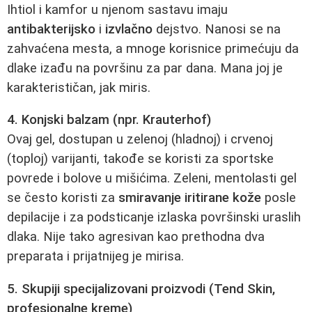
Ihtiol i kamfor u njenom sastavu imaju
antibakterijsko
i
izvlačno
dejstvo. Nanosi se na
zahvaćena mesta, a mnoge korisnice primećuju da
dlake izađu na površinu za par dana. Mana joj je
karakterističan, jak miris.
4. Konjski balzam (npr. Krauterhof)
Ovaj gel, dostupan u zelenoj (hladnoj) i crvenoj
(toploj) varijanti, takođe se koristi za sportske
povrede i bolove u mišićima. Zeleni, mentolasti gel
se često koristi za
smiravanje iritirane kože
posle
depilacije i za podsticanje izlaska površinski uraslih
dlaka. Nije tako agresivan kao prethodna dva
preparata i prijatnijeg je mirisa.
5. Skupiji specijalizovani proizvodi (Tend Skin,
profesionalne kreme)