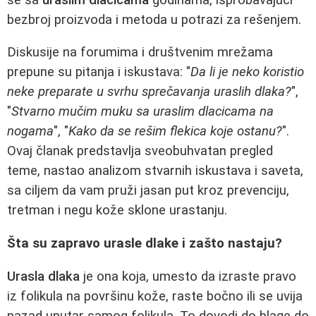
bezbroj proizvoda i metoda u potrazi za rešenjem.
Diskusije na forumima i društvenim mrežama
prepune su pitanja i iskustava: "
Da li je neko koristio
neke preparate u svrhu sprečavanja uraslih dlaka?
",
"
Stvarno mučim muku sa uraslim dlacicama na
nogama
", "
Kako da se rešim flekica koje ostanu?
".
Ovaj članak predstavlja sveobuhvatan pregled
teme, nastao analizom stvarnih iskustava i saveta,
sa ciljem da vam pruži jasan put kroz prevenciju,
tretman i negu kože sklone urastanju.
Šta su zapravo urasle dlake i zašto nastaju?
Urasla dlaka
je ona koja, umesto da izraste pravo
iz folikula na površinu kože, raste bočno ili se uvija
nazad unutar samog folikula. To dovodi do blage do