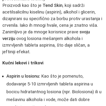
Proizvodi kao što je
Tend Skin
, koji sadrži
acetilsalicilnu kiselinu (aspirin), alkohol i glicerin,
dizajnirani su specifično za borbu protiv urastanja i
crvenila. Iako ih mnogi hvale, cena je znatno viša.
Zanimljivo je da mnoge korisnice prave
svoju
verziju
ovog losiona mešanjem alkohola i
izmrvljenih tableta aspirina, što daje sličan, a
jeftiniji efekat.
Kućni lekovi i trikovi
Aspirin u losionu:
Kao što je pomenuto,
dodavanje 5-10 izmrvljenih tableta aspirina u
bocicu hidratantnog losiona (npr. Biolosiona) ili u
mešavinu alkohola i vode, može dati dobre