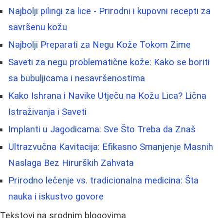
Najbolji pilingi za lice - Prirodni i kupovni recepti za
savršenu kožu
Najbolji Preparati za Negu Kože Tokom Zime
Saveti za negu problematične kože: Kako se boriti
sa bubuljicama i nesavršenostima
Kako Ishrana i Navike Utječu na Kožu Lica? Lična
Istraživanja i Saveti
Implanti u Jagodicama: Sve Što Treba da Znaš
Ultrazvučna Kavitacija: Efikasno Smanjenje Masnih
Naslaga Bez Hirurških Zahvata
Prirodno lečenje vs. tradicionalna medicina: Šta
nauka i iskustvo govore
Tekstovi na srodnim blogovima