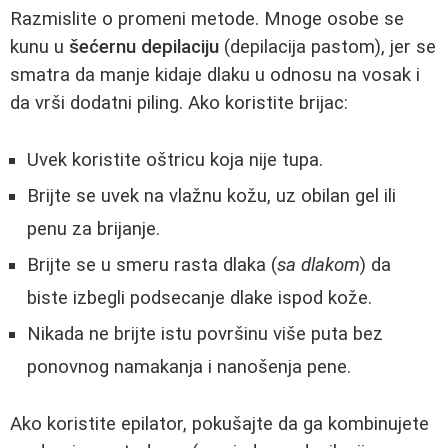
Razmislite o promeni metode. Mnoge osobe se
kunu u
šećernu depilaciju
(depilacija pastom), jer se
smatra da manje kidaje dlaku u odnosu na vosak i
da vrši dodatni piling. Ako koristite brijac:
Uvek koristite oštricu koja nije tupa.
Brijte se uvek na vlažnu kožu, uz obilan gel ili
penu za brijanje.
Brijte se u smeru rasta dlaka (
sa dlakom
) da
biste izbegli podsecanje dlake ispod kože.
Nikada ne brijte istu površinu više puta bez
ponovnog namakanja i nanošenja pene.
Ako koristite epilator, pokušajte da ga kombinujete