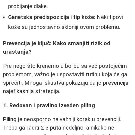
probijanje dlake.
Genetska predispozicija i tip kože:
Neki tipovi
kože su jednostavno skloniji ovom problemu.
Prevencija je ključ: Kako smanjiti rizik od
urastanja?
Pre nego što krenemo u borbu sa već postojećim
problemom, važno je uspostaviti rutinu koja će ga
sprečiti. Mnoga iskustva pokazuju da je
prevencija
najefikasnija strategija.
1. Redovan i pravilno izveden piling
Piling
je neosporno najvažniji korak u prevenciji.
Treba ga raditi 2-3 puta nedeljno, a nikako ne