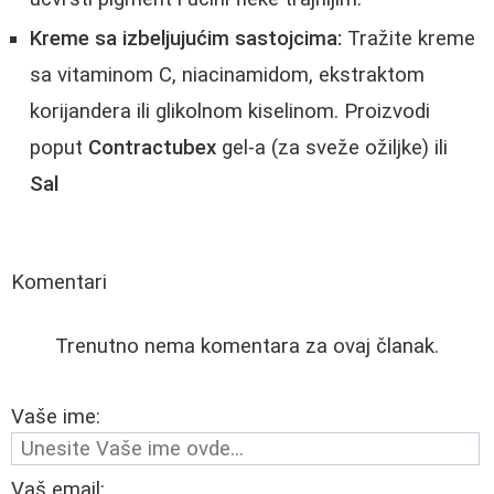
Kreme sa izbeljujućim sastojcima:
Tražite kreme
sa vitaminom C, niacinamidom, ekstraktom
korijandera ili glikolnom kiselinom. Proizvodi
poput
Contractubex
gel-a (za sveže ožiljke) ili
Sal
Komentari
Trenutno nema komentara za ovaj članak.
Vaše ime:
Vaš email: