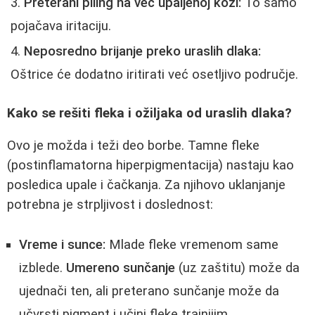
Preterani piling na već upaljenoj koži:
To samo
pojačava iritaciju.
Neposredno brijanje preko uraslih dlaka:
Oštrice će dodatno iritirati već osetljivo područje.
Kako se rešiti fleka i ožiljaka od uraslih dlaka?
Ovo je možda i teži deo borbe. Tamne fleke
(postinflamatorna hiperpigmentacija) nastaju kao
posledica upale i čačkanja. Za njihovo uklanjanje
potrebna je strpljivost i doslednost:
Vreme i sunce:
Mlade fleke vremenom same
izblede.
Umereno sunčanje
(uz zaštitu) može da
ujednači ten, ali preterano sunčanje može da
učvrsti pigment i učini fleke trajnijim.