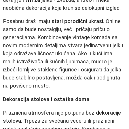
neobična dekoracija koja kruniše celokupni izgled.
Posebnu draž imaju
stari porodični ukrasi
. Oni ne
samo da bude nostalgiju, već i pričaju priču o
generacijama. Kombinovanje vintage komada sa
novim modernim detaljima stvara jedinstvenu jelku
koja odražava ličnost ukućana. Ako u kući ima
malih istraživača ili kućnih ljubimaca, mudro je
izbeći lomljive staklene figurice i osigurati da jelka
bude stabilno postavljena, možda čak i podignuta
na povišeno mesto.
Dekoracija stolova i ostatka doma
Praznična atmosfera nije potpuna bez
dekoracije
stolova
. Trpeza za svečanu večeru ili praznični
ručak zaslužuje posebnu pažnju. Kombinacija