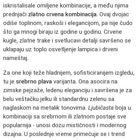
iskristalisale omiljene kombinacije, a među njima
prednjači
zlatno crvena kombinacija
. Ovaj dvojac
odiše toplinom, raskoši i elegancijom, pa nije čudo
što ga mnogi biraju iz godine u godinu. Crvene
kugle, zlatne trake i svetlucavi detalji savršeno se
uklapaju uz toplo osvetljenje lampica i drveni
nameštaj.
Za one koji teže hladnijem, sofisticiranijem izgledu,
tu je
srebrno plava
varijanta. Ona asocira na
zimske pejzaže, ledenu eleganciju i savršena je za
belu veštačku jelku ili standardnu zelenu sa
naglaskom na metalik tonovima.
Ljubičasta
boja u
kombinaciji sa srebrnom ili zlatnom postaje sve
popularnija - unosi dozu mističnosti i modernog
dizajna. U poslednje vreme primećuje se i trend