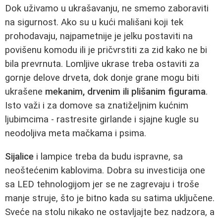
Dok uživamo u ukrašavanju, ne smemo zaboraviti
na sigurnost. Ako su u kući mališani koji tek
prohodavaju, najpametnije je jelku postaviti na
povišenu komodu ili je pričvrstiti za zid kako ne bi
bila prevrnuta. Lomljive ukrase treba ostaviti za
gornje delove drveta, dok donje grane mogu biti
ukrašene
mekanim, drvenim ili plišanim figurama
.
Isto važi i za domove sa znatiželjnim kućnim
ljubimcima - rastresite girlande i sjajne kugle su
neodoljiva meta mačkama i psima.
Sijalice
i lampice treba da budu ispravne, sa
neoštećenim kablovima. Dobra su investicija one
sa LED tehnologijom jer se ne zagrevaju i troše
manje struje, što je bitno kada su satima uključene.
Sveće na stolu nikako ne ostavljajte bez nadzora, a