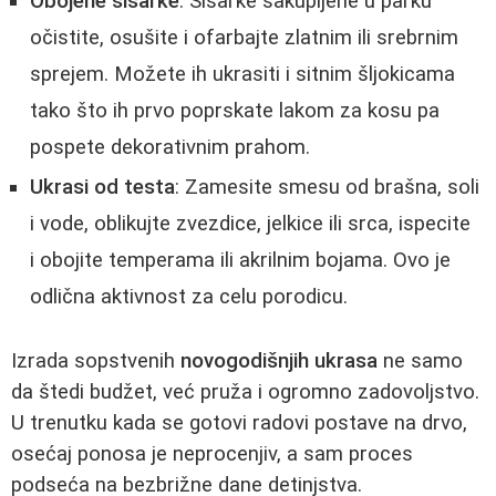
Obojene šišarke
: Šišarke sakupljene u parku
očistite, osušite i ofarbajte zlatnim ili srebrnim
sprejem. Možete ih ukrasiti i sitnim šljokicama
tako što ih prvo poprskate lakom za kosu pa
pospete dekorativnim prahom.
Ukrasi od testa
: Zamesite smesu od brašna, soli
i vode, oblikujte zvezdice, jelkice ili srca, ispecite
i obojite temperama ili akrilnim bojama. Ovo je
odlična aktivnost za celu porodicu.
Izrada sopstvenih
novogodišnjih ukrasa
ne samo
da štedi budžet, već pruža i ogromno zadovoljstvo.
U trenutku kada se gotovi radovi postave na drvo,
osećaj ponosa je neprocenjiv, a sam proces
podseća na bezbrižne dane detinjstva.