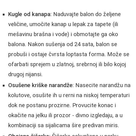
Kugle od kanapa
: Naduvajte balon do željene
veličine, umočite kanap u lepak za tapete (ili
mešavinu brašna i vode) i obmotajte ga oko
balona. Nakon sušenja od 24 sata, balon se
probuši i ostaje čvrsta loptasta forma. Može se
ofarbati sprejem u zlatnoj, srebrnoj ili bilo kojoj
drugoj nijansi.
Osušene kriške narandže
: Nasecite narandžu na
kolutove, osušite ih u rerni na niskoj temperaturi
dok ne postanu prozirne. Provucite konac i
okačite na jelku ili prozor - divno izgledaju, a u
kombinaciji sa sijalicama šire predivan miris.