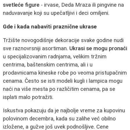
svetleće figure
- irvase, Deda Mraza ili pingvine na
naduvavanje koji su upečatljivi i deci omiljeni.
Gde i kada nabaviti praznične ukrase
Tržište novogodišnje dekoracije svake godine nudi
sve raznovrsniji asortiman.
Ukrasi se mogu pronaći
u specijalizovanim radnjama, velikim tržnim
centrima, baštenskim centrima, ali i u
prodavnicama kineske robe po veoma pristupačnim
cenama. Često se isti modeli kugli i lampica mogu
naći na više mesta po različitim cenama, pa se
isplati malo potražiti.
Iskustva pokazuju da je najbolje vreme za kupovinu
polovinom decembra, kada su zalihe već obilno
izložene, a gužve još uvek podnošljive. Cene