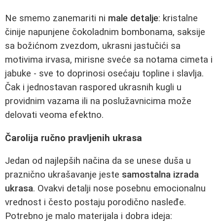
Ne smemo zanemariti ni
male detalje
: kristalne
činije napunjene čokoladnim bombonama, saksije
sa božićnom zvezdom, ukrasni jastučići sa
motivima irvasa, mirisne sveće sa notama cimeta i
jabuke - sve to doprinosi osećaju topline i slavlja.
Čak i jednostavan raspored ukrasnih kugli u
providnim vazama ili na poslužavnicima može
delovati veoma efektno.
Čarolija ručno pravljenih ukrasa
Jedan od najlepših načina da se unese duša u
praznično ukrašavanje jeste
samostalna izrada
ukrasa
. Ovakvi detalji nose posebnu emocionalnu
vrednost i često postaju porodično nasleđe.
Potrebno je malo materijala i dobra ideja: