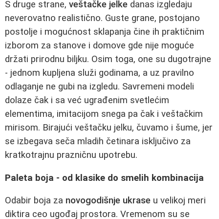
S druge strane,
veštačke jelke
danas izgledaju
neverovatno realistično. Guste grane, postojano
postolje i mogućnost sklapanja čine ih praktičnim
izborom za stanove i domove gde nije moguće
držati prirodnu biljku. Osim toga, one su dugotrajne
- jednom kupljena služi godinama, a uz pravilno
odlaganje ne gubi na izgledu. Savremeni modeli
dolaze čak i sa već ugrađenim svetlećim
elementima, imitacijom snega pa čak i veštačkim
mirisom. Birajući veštačku jelku, čuvamo i šume, jer
se izbegava seča mladih četinara isključivo za
kratkotrajnu prazničnu upotrebu.
Paleta boja - od klasike do smelih kombinacija
Odabir boja za
novogodišnje ukrase
u velikoj meri
diktira ceo ugođaj prostora. Vremenom su se