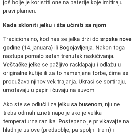
još bolje je koristiti one na baterije koje imitiraju
pravi plamen.
Kada skloniti jelku i šta učiniti sa njom
Tradicionalno, kod nas se jelka drži do
srpske nove
godine
(14. januara) ili
Bogojavljenja
. Nakon toga
nastupa pomalo setan trenutak raskićivanja.
Veštačke jelke
se pažljivo rasklapaju i odlažu u
originalne kutije ili za to namenjene torbe, čime se
produžava njihov vek trajanja. Ukrasi se sortiraju,
umotavaju u papir i čuvaju na suvom.
Ako ste se odlučili za
jelku sa busenom
, nju ne
treba odmah izneti napolje ako je velika
temperaturna razlika. Postepeno je privikavajte na
hladnije uslove (predsoblje, pa spoljni trem) i