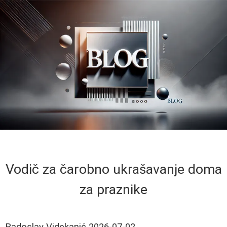
Vodič za čarobno ukrašavanje doma
za praznike
Radoslav Videkanić
2026-07-02