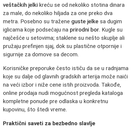
veštačkih jelki
kreću se od nekoliko stotina dinara
za male, do nekoliko hiljada za one preko dva
metra. Posebno su tražene
guste jelke
sa dugim
iglicama koje podsećaju na
prirodni bor
. Kugle su
najčešće u setovima; staklene su nešto skuplje ali
pružaju prefinjen sjaj, dok su plastične otpornije i
sigurnije za domove sa decom.
Korisničke preporuke često ističu da se u radnjama
koje su dalje od glavnih gradskih arterija može naići
na veći izbor i niže cene istih proizvoda. Takođe,
online prodaja nudi mogućnost pregleda kataloga
kompletne ponude pre odlaska u konkretnu
kupovinu, što štedi vreme.
Praktični saveti za bezbedno slavlje