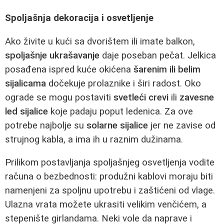
Spoljašnja dekoracija i osvetljenje
Ako živite u kući sa dvorištem ili imate balkon,
spoljašnje ukrašavanje
daje poseban pečat. Jelkica
posađena ispred kuće okićena
šarenim ili belim
sijalicama
dočekuje prolaznike i širi radost. Oko
ograde se mogu postaviti
svetleći crevi
ili
zavesne
led sijalice
koje padaju poput ledenica. Za ove
potrebe najbolje su
solarne sijalice
jer ne zavise od
strujnog kabla, a ima ih u raznim dužinama.
Prilikom postavljanja spoljašnjeg osvetljenja vodite
računa o bezbednosti: produžni kablovi moraju biti
namenjeni za spoljnu upotrebu i zaštićeni od vlage.
Ulazna vrata možete ukrasiti velikim venčićem, a
stepenište girlandama. Neki vole da naprave i