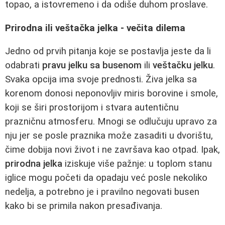
topao, a istovremeno i da odiše duhom proslave.
Prirodna ili veštačka jelka - večita dilema
Jedno od prvih pitanja koje se postavlja jeste da li
odabrati
pravu jelku sa busenom
ili
veštačku jelku
.
Svaka opcija ima svoje prednosti. Živa jelka sa
korenom donosi neponovljiv miris borovine i smole,
koji se širi prostorijom i stvara autentičnu
prazničnu atmosferu. Mnogi se odlučuju upravo za
nju jer se posle praznika može zasaditi u dvorištu,
čime dobija novi život i ne završava kao otpad. Ipak,
prirodna jelka
iziskuje više pažnje: u toplom stanu
iglice mogu početi da opadaju već posle nekoliko
nedelja, a potrebno je i pravilno negovati busen
kako bi se primila nakon presađivanja.