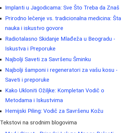
Implanti u Jagodicama: Sve Što Treba da Znaš
Prirodno lečenje vs. tradicionalna medicina: Šta
nauka i iskustvo govore
Radiotalasno Skidanje Mlađeža u Beogradu -
Iskustva i Preporuke
Najbolji Saveti za Savršenu Šminku
Najbolji šamponi i regeneratori za vašu kosu -
Saveti i preporuke
Kako Ukloniti Ožiljke: Kompletan Vodič o
Metodama i Iskustvima
Hemijski Piling: Vodič za Savršenu Kožu
Tekstovi na srodnim blogovima