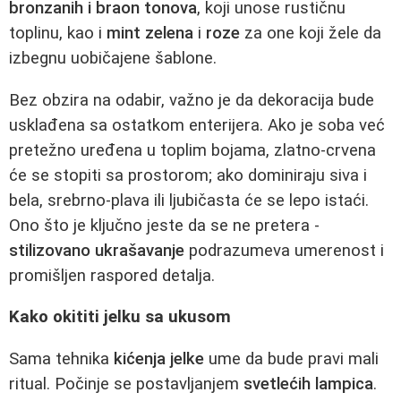
bronzanih i braon tonova
, koji unose rustičnu
toplinu, kao i
mint zelena
i
roze
za one koji žele da
izbegnu uobičajene šablone.
Bez obzira na odabir, važno je da dekoracija bude
usklađena sa ostatkom enterijera. Ako je soba već
pretežno uređena u toplim bojama, zlatno-crvena
će se stopiti sa prostorom; ako dominiraju siva i
bela, srebrno-plava ili ljubičasta će se lepo istaći.
Ono što je ključno jeste da se ne pretera -
stilizovano ukrašavanje
podrazumeva umerenost i
promišljen raspored detalja.
Kako okititi jelku sa ukusom
Sama tehnika
kićenja jelke
ume da bude pravi mali
ritual. Počinje se postavljanjem
svetlećih lampica
.