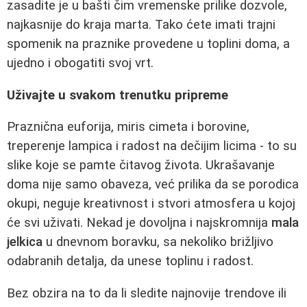
zasadite je u bašti čim vremenske prilike dozvole,
najkasnije do kraja marta. Tako ćete imati trajni
spomenik na praznike provedene u toplini doma, a
ujedno i obogatiti svoj vrt.
Uživajte u svakom trenutku pripreme
Praznična euforija, miris cimeta i borovine,
treperenje lampica i radost na dečijim licima - to su
slike koje se pamte čitavog života. Ukrašavanje
doma nije samo obaveza, već prilika da se porodica
okupi, neguje kreativnost i stvori atmosfera u kojoj
će svi uživati. Nekad je dovoljna i najskromnija
mala
jelkica
u dnevnom boravku, sa nekoliko brižljivo
odabranih detalja, da unese toplinu i radost.
Bez obzira na to da li sledite najnovije trendove ili