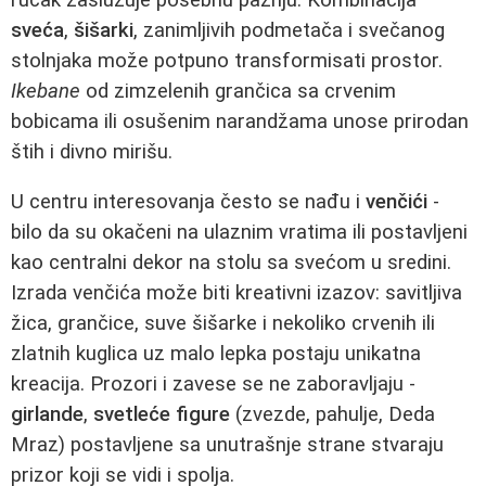
sveća
,
šišarki
, zanimljivih podmetača i svečanog
stolnjaka može potpuno transformisati prostor.
Ikebane
od zimzelenih grančica sa crvenim
bobicama ili osušenim narandžama unose prirodan
štih i divno mirišu.
U centru interesovanja često se nađu i
venčići
-
bilo da su okačeni na ulaznim vratima ili postavljeni
kao centralni dekor na stolu sa svećom u sredini.
Izrada venčića može biti kreativni izazov: savitljiva
žica, grančice, suve šišarke i nekoliko crvenih ili
zlatnih kuglica uz malo lepka postaju unikatna
kreacija. Prozori i zavese se ne zaboravljaju -
girlande
,
svetleće figure
(zvezde, pahulje, Deda
Mraz) postavljene sa unutrašnje strane stvaraju
prizor koji se vidi i spolja.