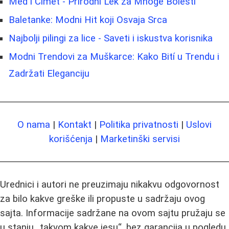
Med i Cimet - Prirodni Lek za Mnoge Bolesti
Baletanke: Modni Hit koji Osvaja Srca
Najbolji pilingi za lice - Saveti i iskustva korisnika
Modni Trendovi za Muškarce: Kako Bití u Trendu i
Zadržati Eleganciju
O nama
|
Kontakt
|
Politika privatnosti
|
Uslovi
korišćenja
|
Marketinški servisi
Urednici i autori ne preuzimaju nikakvu odgovornost
za bilo kakve greške ili propuste u sadržaju ovog
sajta. Informacije sadržane na ovom sajtu pružaju se
u stanju „takvom kakve jesu“, bez garancija u pogledu