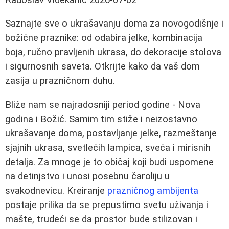
Saznajte sve o ukrašavanju doma za novogodišnje i
božićne praznike: od odabira jelke, kombinacija
boja, ručno pravljenih ukrasa, do dekoracije stolova
i sigurnosnih saveta. Otkrijte kako da vaš dom
zasija u prazničnom duhu.
Bliže nam se najradosniji period godine - Nova
godina i Božić. Samim tim stiže i neizostavno
ukrašavanje doma, postavljanje jelke, razmeštanje
sjajnih ukrasa, svetlećih lampica, sveća i mirisnih
detalja. Za mnoge je to običaj koji budi uspomene
na detinjstvo i unosi posebnu čaroliju u
svakodnevicu. Kreiranje
prazničnog ambijenta
postaje prilika da se prepustimo svetu uživanja i
mašte, trudeći se da prostor bude stilizovan i