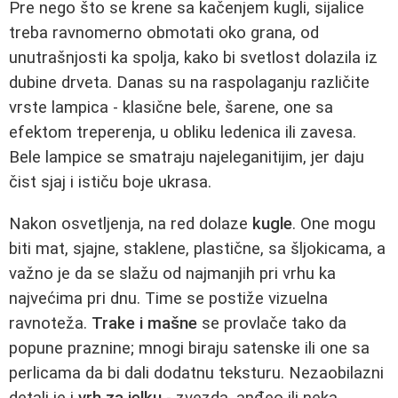
Pre nego što se krene sa kačenjem kugli, sijalice
treba ravnomerno obmotati oko grana, od
unutrašnjosti ka spolja, kako bi svetlost dolazila iz
dubine drveta. Danas su na raspolaganju različite
vrste lampica - klasične bele, šarene, one sa
efektom treperenja, u obliku ledenica ili zavesa.
Bele lampice se smatraju najeleganitijim, jer daju
čist sjaj i ističu boje ukrasa.
Nakon osvetljenja, na red dolaze
kugle
. One mogu
biti mat, sjajne, staklene, plastične, sa šljokicama, a
važno je da se slažu od najmanjih pri vrhu ka
najvećima pri dnu. Time se postiže vizuelna
ravnoteža.
Trake i mašne
se provlače tako da
popune praznine; mnogi biraju satenske ili one sa
perlicama da bi dali dodatnu teksturu. Nezaobilazni
detalj je i
vrh za jelku
- zvezda, anđeo ili neka