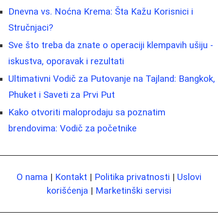
Dnevna vs. Noćna Krema: Šta Kažu Korisnici i
Stručnjaci?
Sve što treba da znate o operaciji klempavih ušiju -
iskustva, oporavak i rezultati
Ultimativni Vodič za Putovanje na Tajland: Bangkok,
Phuket i Saveti za Prvi Put
Kako otvoriti maloprodaju sa poznatim
brendovima: Vodič za početnike
O nama
|
Kontakt
|
Politika privatnosti
|
Uslovi
korišćenja
|
Marketinški servisi