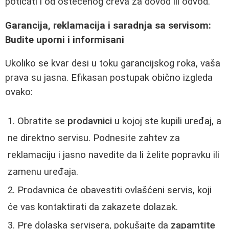
poticati i od oštećenog creva za dovod ili odvod.
Garancija, reklamacija i saradnja sa servisom:
Budite uporni i informisani
Ukoliko se kvar desi u toku garancijskog roka, vaša
prava su jasna. Efikasan postupak obično izgleda
ovako:
Obratite se
prodavnici
u kojoj ste kupili uređaj, a
ne direktno servisu. Podnesite zahtev za
reklamaciju i jasno navedite da li želite popravku ili
zamenu uređaja.
Prodavnica će obavestiti ovlašćeni servis, koji
će vas kontaktirati da zakazete dolazak.
Pre dolaska servisera, pokušajte da
zapamtite