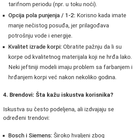
tarifnom periodu (npr. u toku noći).
Opcija pola punjenja / 1-2:
Korisno kada imate
manje nečistog posuđa, jer prilagođava
potrošnju vode i energije.
Kvalitet izrade korpi:
Obratite pažnju da li su
korpe od kvalitetnog materijala koji ne hrđa lako.
Neki jeftiniji modeli imaju problem sa farbanjem i
hrđanjem korpi već nakon nekoliko godina.
4. Brendovi: Šta kažu iskustva korisnika?
Iskustva su često podeljena, ali izdvajaju se
određeni trendovi:
Bosch i Siemens:
Široko hvaljeni zbog