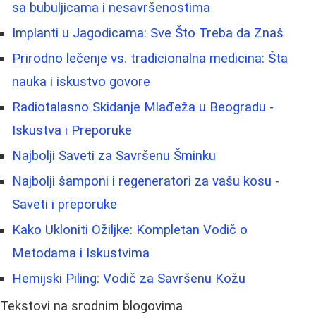
sa bubuljicama i nesavršenostima
Implanti u Jagodicama: Sve Što Treba da Znaš
Prirodno lečenje vs. tradicionalna medicina: Šta
nauka i iskustvo govore
Radiotalasno Skidanje Mlađeža u Beogradu -
Iskustva i Preporuke
Najbolji Saveti za Savršenu Šminku
Najbolji šamponi i regeneratori za vašu kosu -
Saveti i preporuke
Kako Ukloniti Ožiljke: Kompletan Vodič o
Metodama i Iskustvima
Hemijski Piling: Vodič za Savršenu Kožu
Tekstovi na srodnim blogovima