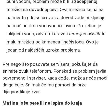
puni vodom, problem može biti u
začepljenoj
mrežici na dovodnoj cevi
. Ova mrežica se nalazi
na mestu gde se crevo za dovod vode priključuje
na mašinu ili na vodovodni slavinu. Potrebno je
isključiti vodu, odvrnutí crevo i
temeljno očistiti
tu
malu mrežicu od kamenca i nečistoća. Ovo je
jedan od najčešćih uzroka problema.
Pre nego što pozovete servisera, pokušajte da
snimite zvuk
telefonom. Ponekad se problem javlja
povremeno i serviser, kada dođe, možda neće moći
da ga čuje. Snimak će mu pomoći da brže
dijagnostikuje kvar.
Mašina loše pere ili ne ispira do kraja