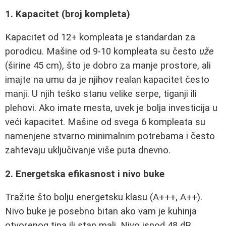
1. Kapacitet (broj kompleta)
Kapacitet od 12+ kompleata je standardan za
porodicu. Mašine od 9-10 kompleata su često
uže
(širine 45 cm), što je dobro za manje prostore, ali
imajte na umu da je njihov realan kapacitet često
manji. U njih teško stanu velike serpe, tiganji ili
plehovi. Ako imate mesta, uvek je bolja investicija u
veći kapacitet. Mašine od svega 6 kompleata su
namenjene stvarno minimalnim potrebama i često
zahtevaju uključivanje više puta dnevno.
2. Energetska efikasnost i nivo buke
Tražite što bolju energetsku klasu (A+++, A++).
Nivo buke je posebno bitan ako vam je kuhinja
otvorenog tipa ili stan mali. Nivo ispod 48 dB