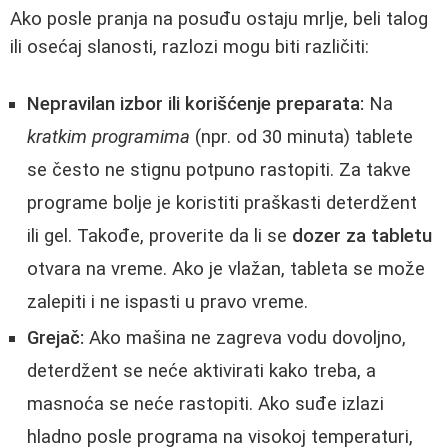
Ako posle pranja na posuđu ostaju mrlje, beli talog
ili osećaj slanosti, razlozi mogu biti različiti:
Nepravilan izbor ili korišćenje preparata:
Na
kratkim programima
(npr. od 30 minuta) tablete
se često ne stignu potpuno rastopiti. Za takve
programe bolje je koristiti praškasti deterdžent
ili gel. Takođe, proverite da li se
dozer za tabletu
otvara na vreme. Ako je vlažan, tableta se može
zalepiti i ne ispasti u pravo vreme.
Grejač:
Ako mašina ne zagreva vodu dovoljno,
deterdžent se neće aktivirati kako treba, a
masnoća se neće rastopiti. Ako suđe izlazi
hladno posle programa na visokoj temperaturi,