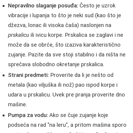
Nepravilno slaganje posuđa:
Često je uzrok
vibracije i lupanja to što je neki sud (kao što je
džezva, lonac ili visoka čaša) naslonjen na
prskalicu
ili ivicu korpe. Prskalica se zaglavi i ne
može da se obrće, što izaziva karakteristično
zujanje. Pazite da sve stoji stabilno i da ništa ne
sprečava slobodno okretanje prskalica.
Strani predmeti:
Proverite da li je nešto od
metala (kao viljuška ili nož) pao ispod korpe i
udara u prskalicu. Uvek pre pranja proverite dno
mašine.
Pumpa za vodu:
Ako se čuje zujanje koje
podseća na rad "na leru", a pritom mašina sporo