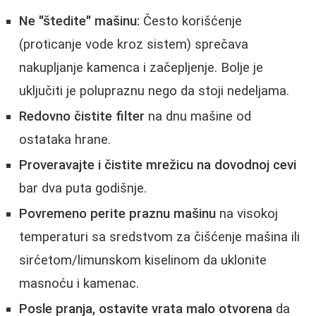
Ne "štedite" mašinu:
Često korišćenje
(proticanje vode kroz sistem) sprečava
nakupljanje kamenca i začepljenje. Bolje je
uključiti je polupraznu nego da stoji nedeljama.
Redovno čistite filter
na dnu mašine od
ostataka hrane.
Proveravajte i čistite mrežicu na dovodnoj cevi
bar dva puta godišnje.
Povremeno perite praznu mašinu
na visokoj
temperaturi sa sredstvom za čišćenje mašina ili
sirćetom/limunskom kiselinom da uklonite
masnoću i kamenac.
Posle pranja, ostavite vrata malo otvorena
da