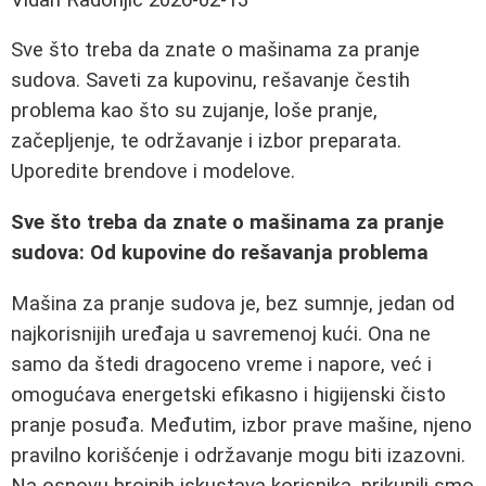
Sve što treba da znate o mašinama za pranje
sudova. Saveti za kupovinu, rešavanje čestih
problema kao što su zujanje, loše pranje,
začepljenje, te održavanje i izbor preparata.
Uporedite brendove i modelove.
Sve što treba da znate o mašinama za pranje
sudova: Od kupovine do rešavanja problema
Mašina za pranje sudova je, bez sumnje, jedan od
najkorisnijih uređaja u savremenoj kući. Ona ne
samo da štedi dragoceno vreme i napore, već i
omogućava energetski efikasno i higijenski čisto
pranje posuđa. Međutim, izbor prave mašine, njeno
pravilno korišćenje i održavanje mogu biti izazovni.
Na osnovu brojnih iskustava korisnika, prikupili smo