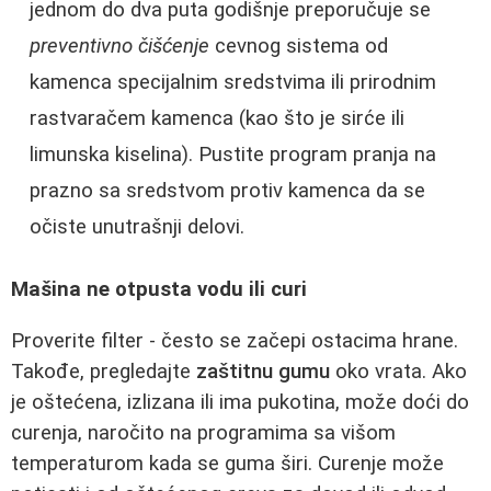
jednom do dva puta godišnje preporučuje se
preventivno čišćenje
cevnog sistema od
kamenca specijalnim sredstvima ili prirodnim
rastvaračem kamenca (kao što je sirće ili
limunska kiselina). Pustite program pranja na
prazno sa sredstvom protiv kamenca da se
očiste unutrašnji delovi.
Mašina ne otpusta vodu ili curi
Proverite filter - često se začepi ostacima hrane.
Takođe, pregledajte
zaštitnu gumu
oko vrata. Ako
je oštećena, izlizana ili ima pukotina, može doći do
curenja, naročito na programima sa višom
temperaturom kada se guma širi. Curenje može