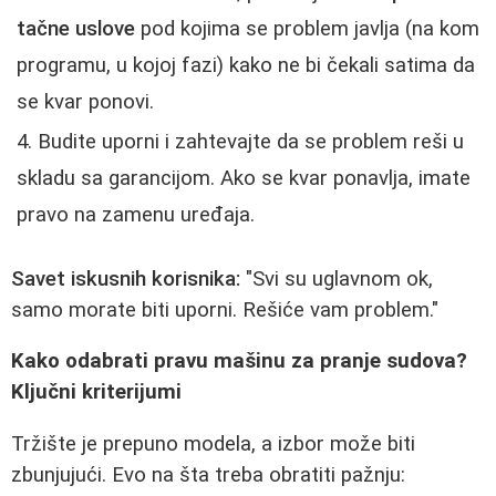
tačne uslove
pod kojima se problem javlja (na kom
programu, u kojoj fazi) kako ne bi čekali satima da
se kvar ponovi.
Budite uporni i zahtevajte da se problem reši u
skladu sa garancijom. Ako se kvar ponavlja, imate
pravo na zamenu uređaja.
Savet iskusnih korisnika:
"Svi su uglavnom ok,
samo morate biti uporni. Rešiće vam problem."
Kako odabrati pravu mašinu za pranje sudova?
Ključni kriterijumi
Tržište je prepuno modela, a izbor može biti
zbunjujući. Evo na šta treba obratiti pažnju: