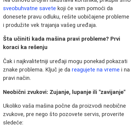
sveobuhvatne savete
koji će vam pomoći da
donesete pravu odluku, rešite uobičajene probleme
i produžite vek trajanja vašeg uređaja.
Šta učiniti kada mašina pravi probleme? Prvi
koraci ka rešenju
Čak i najkvalitetniji uređaji mogu ponekad pokazati
znake problema. Ključ je da
reagujete na vreme
i na
pravi način.
Neobični zvukovi: Zujanje, lupanje ili "zavijanje"
Ukoliko vaša mašina počne da proizvodi neobične
zvukove, pre nego što pozovete servis, proverite
sledeće: