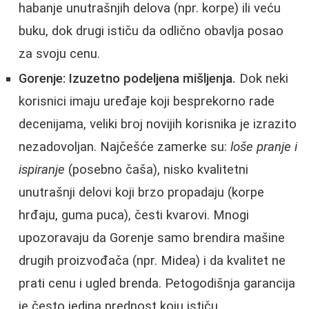
habanje unutrašnjih delova (npr. korpe) ili veću
buku, dok drugi ističu da odlično obavlja posao
za svoju cenu.
Gorenje:
Izuzetno podeljena mišljenja.
Dok neki
korisnici imaju uređaje koji besprekorno rade
decenijama, veliki broj novijih korisnika je izrazito
nezadovoljan. Najčešće zamerke su:
loše pranje i
ispiranje
(posebno čaša), nisko kvalitetni
unutrašnji delovi koji brzo propadaju (korpe
hrđaju, guma puca), česti kvarovi. Mnogi
upozoravaju da Gorenje samo brendira mašine
drugih proizvođača (npr. Midea) i da kvalitet ne
prati cenu i ugled brenda. Petogodišnja garancija
je često jedina prednost koju ističu.