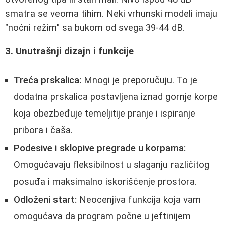
smatra se veoma tihim. Neki vrhunski modeli imaju
"noćni režim" sa bukom od svega 39-44 dB.
3. Unutrašnji dizajn i funkcije
Treća prskalica:
Mnogi je preporučuju. To je
dodatna prskalica postavljena iznad gornje korpe
koja obezbeđuje temeljitije pranje i ispiranje
pribora i čaša.
Podesive i sklopive pregrade u korpama:
Omogućavaju fleksibilnost u slaganju različitog
posuđa i maksimalno iskorišćenje prostora.
Odloženi start:
Neocenjiva funkcija koja vam
omogućava da program počne u jeftinijem