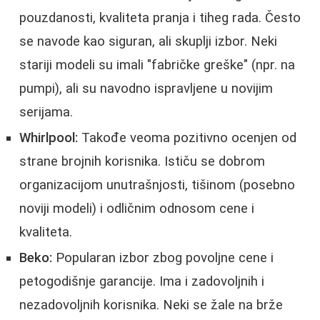
pouzdanosti, kvaliteta pranja i tiheg rada. Često
se navode kao siguran, ali skuplji izbor. Neki
stariji modeli su imali "fabričke greške" (npr. na
pumpi), ali su navodno ispravljene u novijim
serijama.
Whirlpool:
Takođe veoma pozitivno ocenjen od
strane brojnih korisnika. Ističu se dobrom
organizacijom unutrašnjosti, tišinom (posebno
noviji modeli) i odličnim odnosom cene i
kvaliteta.
Beko:
Popularan izbor zbog povoljne cene i
petogodišnje garancije. Ima i zadovoljnih i
nezadovoljnih korisnika. Neki se žale na brže