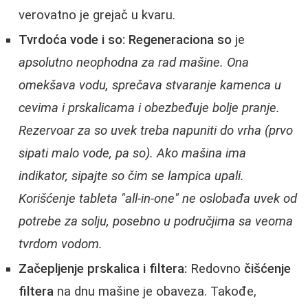
verovatno je grejač u kvaru.
Tvrdoća vode i so:
Regeneraciona so
je
apsolutno neophodna za rad mašine. Ona
omekšava vodu, sprečava stvaranje kamenca u
cevima i prskalicama i obezbeđuje bolje pranje.
Rezervoar za so uvek treba napuniti do vrha (prvo
sipati malo vode, pa so). Ako mašina ima
indikator, sipajte so čim se lampica upali.
Korišćenje tableta "all-in-one" ne oslobađa uvek od
potrebe za solju, posebno u područjima sa veoma
tvrdom vodom.
Začepljenje prskalica i filtera:
Redovno
čišćenje
filtera
na dnu mašine je obaveza. Takođe,