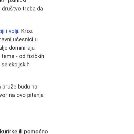
 i psihički
 a društvo treba da
 i volji
. Kroz
ravni učesnici u
alje dominiraju
teme - od fizičkih
 selekcijskih
a pruže budu na
vor na ovo pitanje
 kurirke ili pomoćno