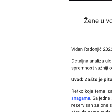
Žene u vo
Vidan Radonjić
202
Detaljna analiza ul
spremnost važniji od
Uvod: Zašto je pit
Retko koja tema iza
snagama
. Sa jedne 
rezervisan za one s