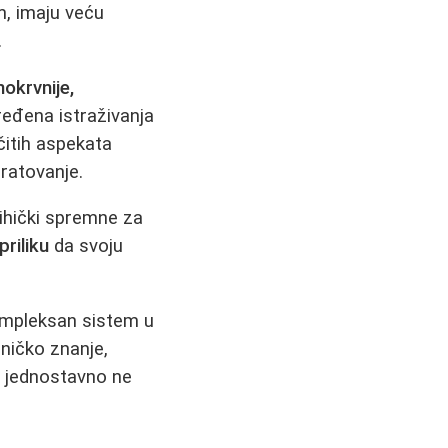
m, imaju veću
.
nokrvnije,
eđena istraživanja
ičitih aspekata
ratovanje.
ihički spremne za
riliku
da svoju
kompleksan sistem u
ničko znanje,
ol jednostavno ne