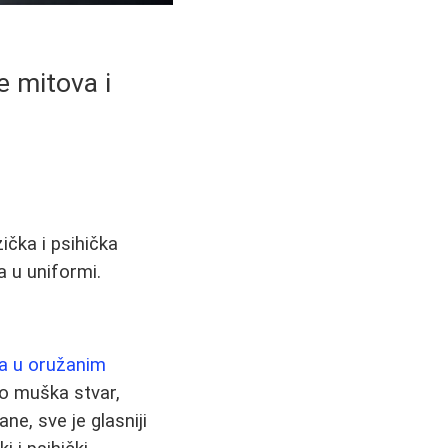
e mitova i
ička i psihička
a u uniformi.
a u oružanim
ivo muška stvar,
e, sve je glasniji