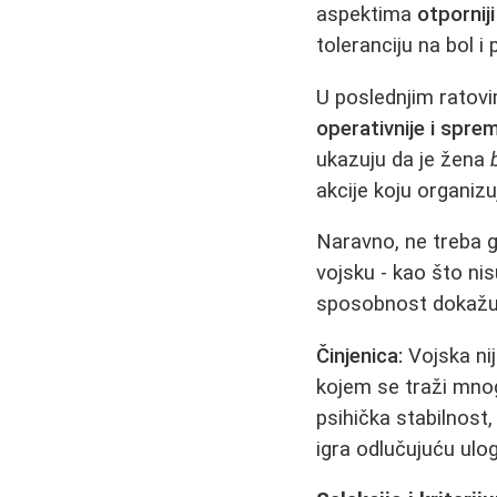
aspektima
otpornij
toleranciju na bol 
U poslednjim ratov
operativnije i sprem
ukazuju da je žena
akcije koju organiz
Naravno, ne treba g
vojsku - kao što nis
sposobnost dokažu 
Činjenica:
Vojska nij
kojem se traži mnog
psihička stabilnost,
igra odlučujuću ulog