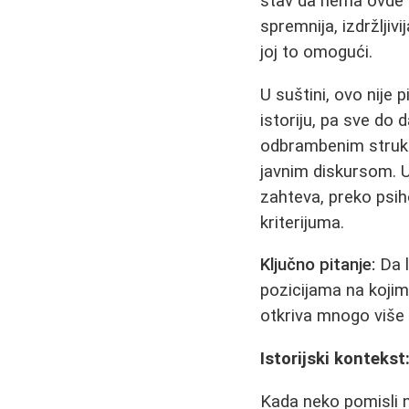
stav da nema ovde p
spremnija, izdržljiv
joj to omogući.
U suštini, ovo nije p
istoriju, pa sve do
odbrambenim struktu
javnim diskursom. U
zahteva, preko psiho
kriterijuma.
Ključno pitanje:
Da l
pozicijama na kojim
otkriva mnogo više
Istorijski konteks
Kada neko pomisli n