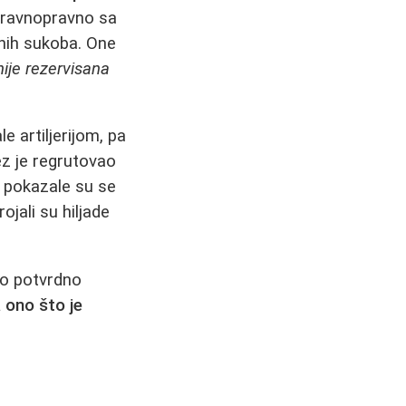
e ravnopravno sa
nih sukoba. One
ije rezervisana
e artiljerijom, pa
ez je regrutovao
i pokazale su se
ojali su hiljade
no potvrdno
 ono što je