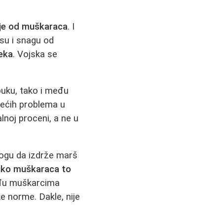
bije od muškaraca
. I
su i snagu od
seka
. Vojska se
uku, tako i među
većih problema u
lnoj proceni, a ne u
ogu da izdrže marš
iko muškaraca to
među muškarcima
e norme. Dakle, nije