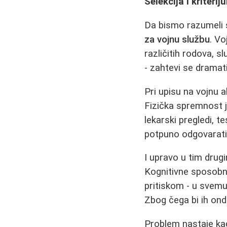
Selekcija i kriteri
Da bismo razumeli 
za vojnu službu
. Vo
različitih rodova, s
- zahtevi se dramati
Pri upisu na vojnu 
Fizička spremnost j
lekarski pregledi, t
potpuno odgovarati,
I upravo u tim dru
Kognitivne sposobn
pritiskom - u svemu
Zbog čega bi ih ond
Problem nastaje kad