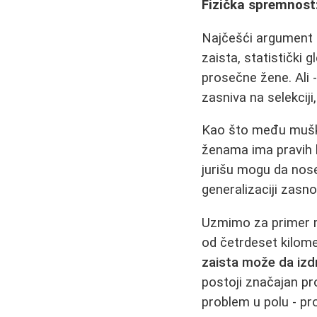
Fizička spremnost:
Najčešći argument p
zaista, statističk
prosečne žene. Ali 
zasniva na selekciji
Kao što među muška
ženama ima pravih
jurišu mogu da nose 
generalizaciji zasno
Uzmimo za primer 
od četrdeset kilome
zaista može da izd
postoji značajan pr
problem u polu - pr