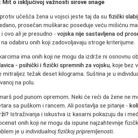
 Mit o isključivoj važnosti sirove snage
rotiv učešća žena u vojsci jeste taj da su
fizički sla
i gledano, prosečan muškarac poseduje veću mišićnu ma
- i ovo
ali
je presudno -
vojska nije sastavljena od pro
, na odabiru onih koji zadovoljavaju stroge kriterijume.
rcima ima onih koji ne mogu da izdrže ni osnovnu ob
lavica - psihički i fizički spremnih za vojsku
, koje bez 
mitraljez težak deset kilograma. Suština je u individua
vanoj na polu.
marš pod punom opremom. Neki će reći da žene ne m
tara sa puškom i rancem. Ali postavlja se pitanje -
kol
rži?
Istraživanja i iskustva iz kasarni pokazuju da i 
ocenat onih koji ne mogu da ispune najzahtevnije fizičk
oblem je u
individualnoj fizičkoj pripremljenosti
.