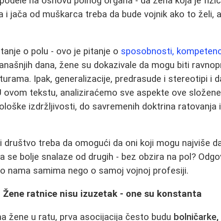
odele na osnovu polnog organa - da žena koja je fizički
ija i jača od muškarca treba da bude vojnik ako to želi,
itanje o polu - ovo je pitanje o
sposobnosti, kompetenciji
 današnjih dana, žene su dokazivale da mogu biti ravnop
rama. Ipak, generalizacije, predrasude i stereotipi i d
 ovom tekstu, analiziraćemo sve aspekte ove složene 
loške izdržljivosti, do savremenih doktrina ratovanja i
i društvo treba da omogući da oni koji mogu najviše d
a se bolje snalaze od drugih - bez obzira na pol? Odgo
 o nama samima nego o samoj vojnoj profesiji.
t: Žene ratnice nisu izuzetak - one su konstanta
a žene u ratu, prva asocijacija često budu
bolničarke,