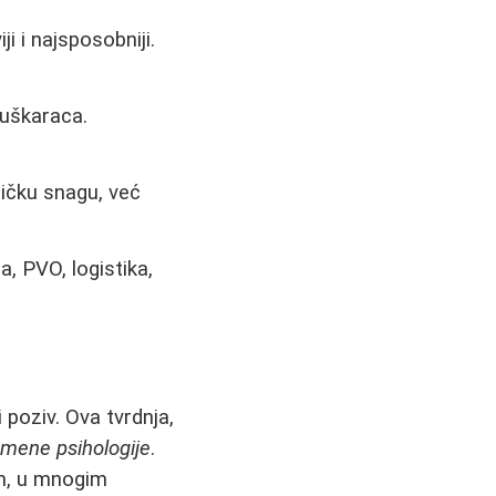
i i najsposobniji.
muškaraca.
zičku snagu, već
a, PVO, logistika,
 poziv. Ova tvrdnja,
emene psihologije
.
em, u mnogim