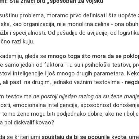
jumi: Šta znači biti „sposoban za vojsku“
suštinu problema, moramo prvo definisati šta uopšte
jska, kao organizacija, nije monolitna celina - ona obu
lužbi i specijalnosti. Od pešadije do avijacije, od logist
čno razlikuju.
akademiju, gleda se
mnogo toga što mora da se poklop
e samo jedan od faktora. Tu su i psihološki testovi, pr
estovi inteligencije i još mnogo drugih parametara. Nek
 ali pasti na drugim, jednako važnim testovima -
negde
gim testovima
ne postoji nijedan razlog da su žene man
osti, emocionalna inteligencija, sposobnost donošenj
 tome žene mogu biti podjednako dobre, ako ne i bolj
a pol diskvalifikovao?
a se kriterijumi
spuštaju da bi se popunile kvote
, um