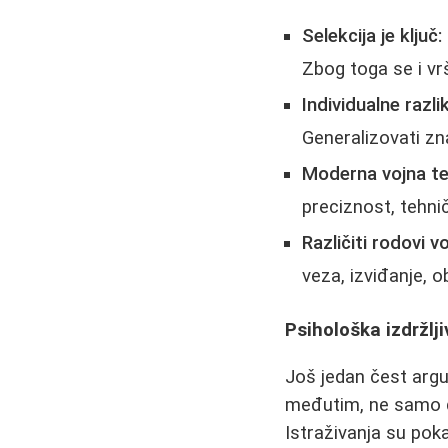
Selekcija je ključ:
Zbog toga se i vrš
Individualne razli
Generalizovati zna
Moderna vojna te
preciznost, tehni
Različiti rodovi v
veza, izviđanje, 
Psihološka izdržlj
Još jedan čest arg
međutim, ne samo d
Istraživanja su pok