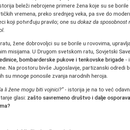
storija beleži nebrojene primere žena koje su se boril
tičkih vremena, preko srednjeg veka, pa sve do moder
ci koji potvrđuju pravilo; one su
dokaz da sposobnost n
ol
.
tu, žene dobrovoljci su se borile u rovovima, upravljal
enim misijama. U Drugom svetskom ratu, Sovjetski Sav
jedinice, bombarderske pukove i tenkovske brigade
- 
e. Na prostoru bivše Jugoslavije, partizanski odredi br
ih su mnoge ponosile zvanja narodnih heroja.
da li žene mogu biti vojnici?“
- istorija je na to već odav
tanje glasi:
zašto savremeno društvo i dalje osporava
ima?