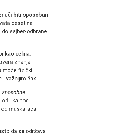
 znači
biti sposoban
hvata desetine
ike do sajber-odbrane
i kao celina
.
overa znanja,
o može fizički
 i važnijim čak
.
je sposobne
.
a odluka pod
e od muškaraca.
esto da se održava