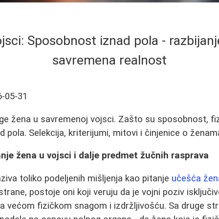
jsci: Sposobnost iznad pola - razbijanj
savremena realnost
6-05-31
oge žena u savremenoj vojsci. Zašto su sposobnost, fiz
 pola. Selekcija, kriterijumi, mitovi i činjenice o ženam
anje žena u vojsci i dalje predmet žučnih rasprava
ziva toliko podeljenih mišljenja kao pitanje
učešća žen
strane, postoje oni koji veruju da je vojni poziv isključ
a većom fizičkom snagom i izdržljivošću. Sa druge stran