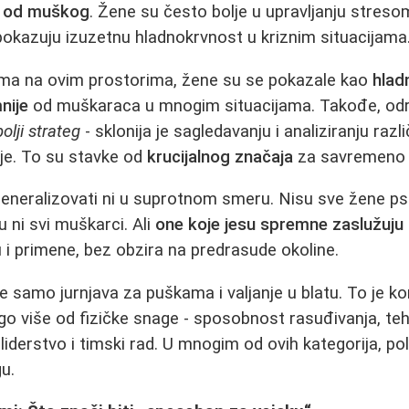
i od muškog
. Žene su često bolje u upravljanju streso
i pokazuju izuzetnu hladnokrvnost u kriznim situacijama
ima na ovim prostorima, žene su se pokazale kao
hlad
nije
od muškaraca u mnogim situacijama. Takođe, odr
bolji strateg
- sklonija je sagledavanju i analiziranju razl
uje. To su stavke od
krucijalnog značaja
za savremeno 
eneralizovati ni u suprotnom smeru. Nisu sve žene ps
u ni svi muškarci. Ali
one koje jesu spremne zaslužuju p
i primene, bez obzira na predrasude okoline.
e samo jurnjava za puškama i valjanje u blatu. To je 
o više od fizičke snage - sposobnost rasuđivanja, teh
 liderstvo i timski rad. U mnogim od ovih kategorija, p
u.