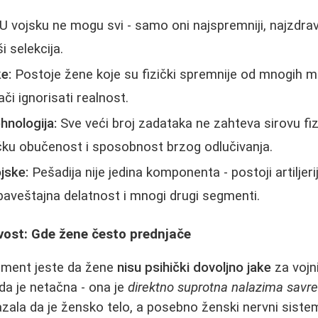
U vojsku ne mogu svi - samo oni najspremniji, najzdravij
i selekcija.
ke:
Postoje žene koje su fizički spremnije od mnogih 
či ignorisati realnost.
hnologija:
Sve veći broj zadataka ne zahteva sirovu fi
čku obučenost i sposobnost brzog odlučivanja.
ojske:
Pešadija nije jedina komponenta - postoji artiljerij
obaveštajna delatnost i mnogi drugi segmenti.
ivost: Gde žene često prednjače
ument jeste da žene
nisu psihički dovoljno jake
za vojni
a je netačna - ona je
direktno suprotna nalazima savr
azala da je žensko telo, a posebno ženski nervni sist