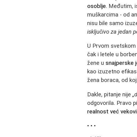
osoblje
. Međutim, i
muškarcima - od an
nisu bile samo izuze
isključivo za jedan p
U Prvom svetskom ra
čak i letele u borb
žene u
snajperske 
kao izuzetno efikasn
žena boraca, od koj
Dakle, pitanje nije
„
odgovorila. Pravo pi
realnost već vekov
• • •