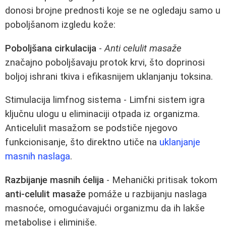
donosi brojne prednosti koje se ne ogledaju samo u
poboljšanom izgledu kože:
Poboljšana cirkulacija
-
Anti celulit masaže
značajno poboljšavaju protok krvi, što doprinosi
boljoj ishrani tkiva i efikasnijem uklanjanju toksina.
Stimulacija limfnog sistema - Limfni sistem igra
ključnu ulogu u eliminaciji otpada iz organizma.
Anticelulit masažom se podstiče njegovo
funkcionisanje, što direktno utiče na
uklanjanje
masnih naslaga
.
Razbijanje masnih ćelija
- Mehanički pritisak tokom
anti-celulit masaže
pomáže u razbijanju naslaga
masnoće, omogućavajući organizmu da ih lakše
metabolise i eliminiše.