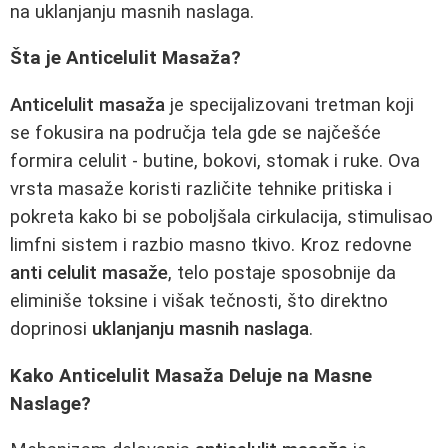
na uklanjanju masnih naslaga.
Šta je Anticelulit Masaža?
Anticelulit masaža
je specijalizovani tretman koji
se fokusira na područja tela gde se najčešće
formira celulit - butine, bokovi, stomak i ruke. Ova
vrsta masaže koristi različite tehnike pritiska i
pokreta kako bi se poboljšala cirkulacija, stimulisao
limfni sistem i razbio masno tkivo. Kroz redovne
anti celulit masaže
, telo postaje sposobnije da
eliminiše toksine i višak tečnosti, što direktno
doprinosi
uklanjanju masnih naslaga
.
Kako Anticelulit Masaža Deluje na Masne
Naslage?