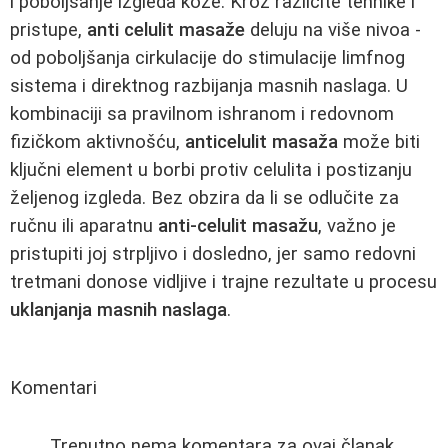
i poboljšanje izgleda kože. Kroz različite tehnike i
pristupe,
anti celulit masaže
deluju na više nivoa -
od poboljšanja cirkulacije do stimulacije limfnog
sistema i direktnog razbijanja masnih naslaga. U
kombinaciji sa pravilnom ishranom i redovnom
fizičkom aktivnošću,
anticelulit masaža
može biti
ključni element u borbi protiv celulita i postizanju
željenog izgleda. Bez obzira da li se odlučite za
ručnu ili aparatnu
anti-celulit masažu
, važno je
pristupiti joj strpljivo i dosledno, jer samo redovni
tretmani donose vidljive i trajne rezultate u procesu
uklanjanja masnih naslaga
.
Komentari
Trenutno nema komentara za ovaj članak.