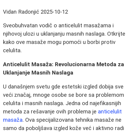
Vidan Radonjić
2025-10-12
Sveobuhvatan vodič o anticelulit masažama i
njihovoj ulozi u uklanjanju masnih naslaga. Otkrijte
kako ove masaže mogu pomoći u borbi protiv
celulita.
Anticelulit Masaža: Revolucionarna Metoda za
Uklanjanje Masnih Naslaga
U današnjem svetu gde estetski izgled dobija sve
veći značaj, mnoge osobe se bore sa problemom
celulita i masnih naslaga. Jedna od najefikasnijih
metoda za rešavanje ovih problema je
anticelulit
masaža
. Ova specijalizovana tehnika masaže ne
samo da poboljšava izgled kože već i aktivno radi