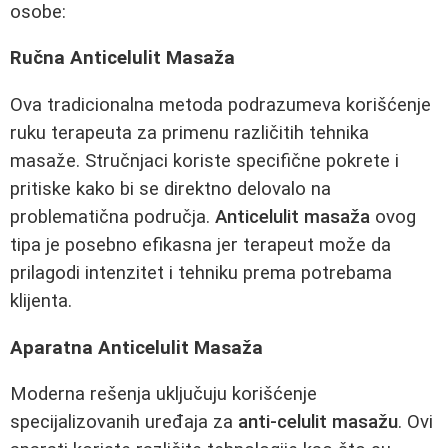
osobe:
Ručna Anticelulit Masaža
Ova tradicionalna metoda podrazumeva korišćenje
ruku terapeuta za primenu različitih tehnika
masaže. Stručnjaci koriste specifične pokrete i
pritiske kako bi se direktno delovalo na
problematična područja.
Anticelulit masaža
ovog
tipa je posebno efikasna jer terapeut može da
prilagodi intenzitet i tehniku prema potrebama
klijenta.
Aparatna Anticelulit Masaža
Moderna rešenja uključuju korišćenje
specijalizovanih uređaja za
anti-celulit masažu
. Ovi