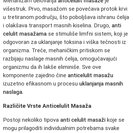
Mehanizam delovanja
anticelulit masaže
je
višestruk. Prvo, masažom se povećava protok krvi
u tretiranom području, što poboljšava ishranu ćelija
i olakšava transport masnih kiselina. Drugo,
anti
celulit masažama
se stimuliše limfni sistem, koji je
odgovoran za uklanjanje toksina i viška tečnosti iz
organizma. Treće, mehaničkim pritiskom se
razbijaju naslage masnih ćelija, omogućavajući
organizmu da ih lakše eliminiše. Sve ove
komponente zajedno čine
anticelulit masažu
izuzetno efikasnom u procesu
uklanjanja masnih
naslaga
.
Različite Vrste Anticelulit Masaža
Postoji nekoliko tipova
anti celulit masaži
koje se
mogu prilagoditi individualnim potrebama svake