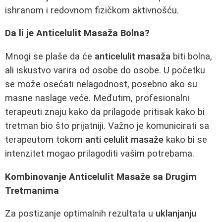
ishranom i redovnom fizičkom aktivnošću.
Da li je Anticelulit Masaža Bolna?
Mnogi se plaše da će
anticelulit masaža
biti bolna,
ali iskustvo varira od osobe do osobe. U početku
se može osećati nelagodnost, posebno ako su
masne naslage veće. Međutim, profesionalni
terapeuti znaju kako da prilagode pritisak kako bi
tretman bio što prijatniji. Važno je komunicirati sa
terapeutom tokom
anti celulit masaže
kako bi se
intenzitet mogao prilagoditi vašim potrebama.
Kombinovanje Anticelulit Masaže sa Drugim
Tretmanima
Za postizanje optimalnih rezultata u
uklanjanju