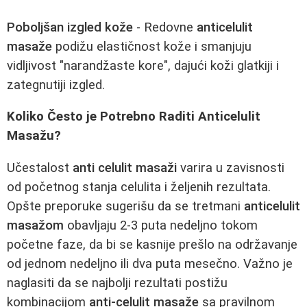
Poboljšan izgled kože
- Redovne
anticelulit
masaže
podižu elastičnost kože i smanjuju
vidljivost "narandžaste kore", dajući koži glatkiji i
zategnutiji izgled.
Koliko Često je Potrebno Raditi Anticelulit
Masažu?
Učestalost
anti celulit masaži
varira u zavisnosti
od početnog stanja celulita i željenih rezultata.
Opšte preporuke sugerišu da se tretmani
anticelulit
masažom
obavljaju 2-3 puta nedeljno tokom
početne faze, da bi se kasnije prešlo na održavanje
od jednom nedeljno ili dva puta mesečno. Važno je
naglasiti da se najbolji rezultati postižu
kombinacijom
anti-celulit masaže
sa pravilnom