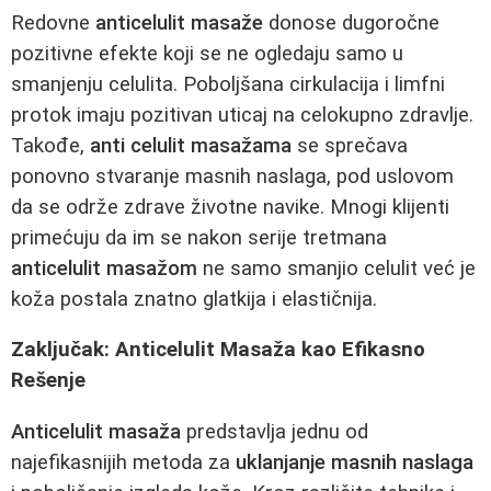
Redovne
anticelulit masaže
donose dugoročne
pozitivne efekte koji se ne ogledaju samo u
smanjenju celulita. Poboljšana cirkulacija i limfni
protok imaju pozitivan uticaj na celokupno zdravlje.
Takođe,
anti celulit masažama
se sprečava
ponovno stvaranje masnih naslaga, pod uslovom
da se održe zdrave životne navike. Mnogi klijenti
primećuju da im se nakon serije tretmana
anticelulit masažom
ne samo smanjio celulit već je
koža postala znatno glatkija i elastičnija.
Zaključak: Anticelulit Masaža kao Efikasno
Rešenje
Anticelulit masaža
predstavlja jednu od
najefikasnijih metoda za
uklanjanje masnih naslaga