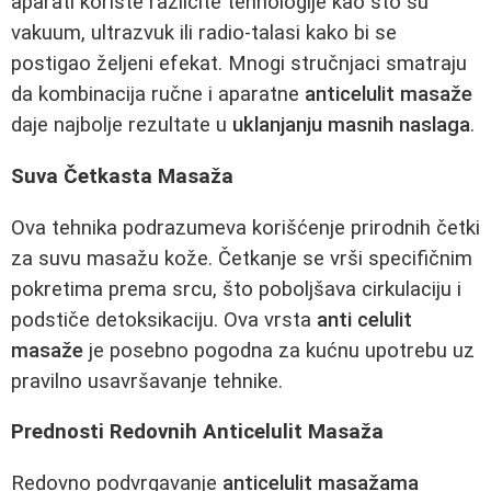
aparati koriste različite tehnologije kao što su
vakuum, ultrazvuk ili radio-talasi kako bi se
postigao željeni efekat. Mnogi stručnjaci smatraju
da kombinacija ručne i aparatne
anticelulit masaže
daje najbolje rezultate u
uklanjanju masnih naslaga
.
Suva Četkasta Masaža
Ova tehnika podrazumeva korišćenje prirodnih četki
za suvu masažu kože. Četkanje se vrši specifičnim
pokretima prema srcu, što poboljšava cirkulaciju i
podstiče detoksikaciju. Ova vrsta
anti celulit
masaže
je posebno pogodna za kućnu upotrebu uz
pravilno usavršavanje tehnike.
Prednosti Redovnih Anticelulit Masaža
Redovno podvrgavanje
anticelulit masažama