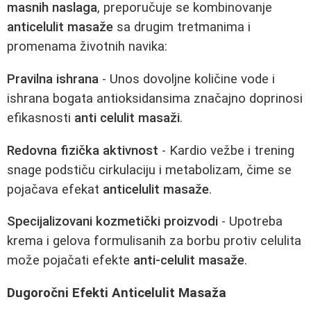
masnih naslaga
, preporučuje se kombinovanje
anticelulit masaže
sa drugim tretmanima i
promenama životnih navika:
Pravilna ishrana
- Unos dovoljne količine vode i
ishrana bogata antioksidansima značajno doprinosi
efikasnosti
anti celulit masaži
.
Redovna fizička aktivnost
- Kardio vežbe i trening
snage podstiču cirkulaciju i metabolizam, čime se
pojačava efekat
anticelulit masaže
.
Specijalizovani kozmetički proizvodi
- Upotreba
krema i gelova formulisanih za borbu protiv celulita
može pojačati efekte
anti-celulit masaže
.
Dugoročni Efekti Anticelulit Masaža