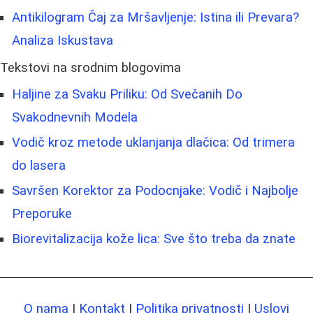
Antikilogram Čaj za Mršavljenje: Istina ili Prevara?
Analiza Iskustava
Tekstovi na srodnim blogovima
Haljine za Svaku Priliku: Od Svečanih Do
Svakodnevnih Modela
Vodič kroz metode uklanjanja dlačica: Od trimera
do lasera
Savršen Korektor za Podocnjake: Vodič i Najbolje
Preporuke
Biorevitalizacija kože lica: Sve što treba da znate
O nama
|
Kontakt
|
Politika privatnosti
|
Uslovi