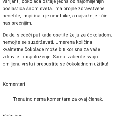
varijanti, čokolada ostaje jedna od najomiljenijih
poslastica širom sveta. Ima brojne zdravstvene
benefite, inspirisala je umetnike, a najvažnije - čini
nas srećnijim.
Dakle, sledeći put kada osetite želju za čokoladom,
nemojte se suzdržavati. Umerena količina
kvalitetne čokolade može biti korisna za vaše
zdravlje i raspoloženje. Samo izaberite svoju
omiljenu vrstu i prepustite se čokoladnom užitku!
Komentari
Trenutno nema komentara za ovaj članak.
Vaše ime: