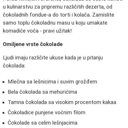
u kulinarstvu za pripremu različitih dezerta, od
čokoladnih fondue-a do torti i kolača. Zamislite
samo toplu čokoladnu masu u koju umakate
komadiće voća - pravi užitak!
Omiljene vrste čokolade
Ljudi imaju različite ukuse kada je u pitanju
čokolada:
Mlečna sa lešnicima i suvim grožđem
Bela čokolada sa mehurićima
Tamna čokolada sa visokim procentom kakaa
Čokoladice punjene voćnim filom
Čokolade sa celim lešnjacima