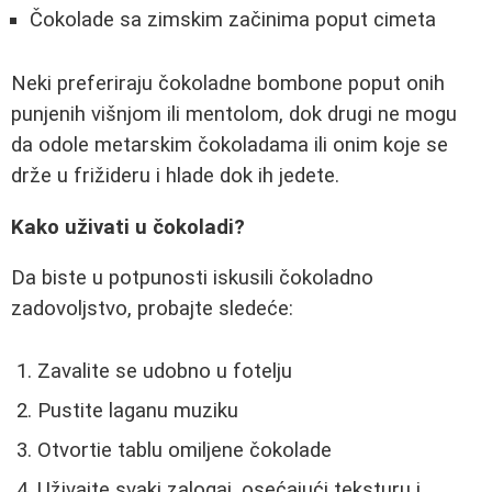
Čokolade sa zimskim začinima poput cimeta
Neki preferiraju čokoladne bombone poput onih
punjenih višnjom ili mentolom, dok drugi ne mogu
da odole metarskim čokoladama ili onim koje se
drže u frižideru i hlade dok ih jedete.
Kako uživati u čokoladi?
Da biste u potpunosti iskusili čokoladno
zadovoljstvo, probajte sledeće:
Zavalite se udobno u fotelju
Pustite laganu muziku
Otvortie tablu omiljene čokolade
Uživajte svaki zalogaj, osećajući teksturu i