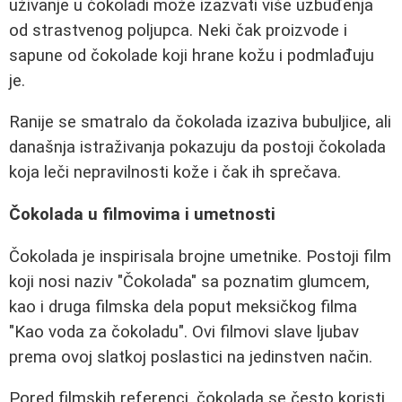
uživanje u čokoladi može izazvati više uzbuđenja
od strastvenog poljupca. Neki čak proizvode i
sapune od čokolade koji hrane kožu i podmlađuju
je.
Ranije se smatralo da čokolada izaziva bubuljice, ali
današnja istraživanja pokazuju da postoji čokolada
koja leči nepravilnosti kože i čak ih sprečava.
Čokolada u filmovima i umetnosti
Čokolada je inspirisala brojne umetnike. Postoji film
koji nosi naziv "Čokolada" sa poznatim glumcem,
kao i druga filmska dela poput meksičkog filma
"Kao voda za čokoladu". Ovi filmovi slave ljubav
prema ovoj slatkoj poslastici na jedinstven način.
Pored filmskih referenci, čokolada se često koristi