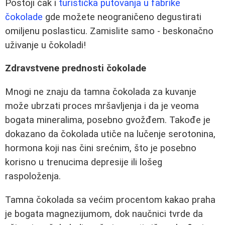
Postoji čak i
turistička putovanja u fabrike
čokolade
gde možete neograničeno degustirati
omiljenu poslasticu. Zamislite samo - beskonačno
uživanje u čokoladi!
Zdravstvene prednosti čokolade
Mnogi ne znaju da tamna čokolada za kuvanje
može ubrzati proces mršavljenja i da je veoma
bogata mineralima, posebno gvožđem. Takođe je
dokazano da čokolada utiče na lučenje serotonina,
hormona koji nas čini srećnim, što je posebno
korisno u trenucima depresije ili lošeg
raspoloženja.
Tamna čokolada sa većim procentom kakao praha
je bogata magnezijumom, dok naučnici tvrde da