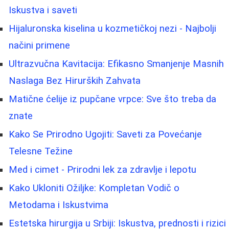
Iskustva i saveti
Hijaluronska kiselina u kozmetičkoj nezi - Najbolji
načini primene
Ultrazvučna Kavitacija: Efikasno Smanjenje Masnih
Naslaga Bez Hirurških Zahvata
Matične ćelije iz pupčane vrpce: Sve što treba da
znate
Kako Se Prirodno Ugojiti: Saveti za Povećanje
Telesne Težine
Med i cimet - Prirodni lek za zdravlje i lepotu
Kako Ukloniti Ožiljke: Kompletan Vodič o
Metodama i Iskustvima
Estetska hirurgija u Srbiji: Iskustva, prednosti i rizici