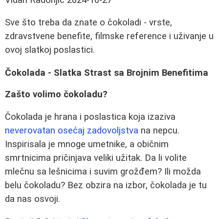
Sve što treba da znate o čokoladi - vrste,
zdravstvene benefite, filmske reference i uživanje u
ovoj slatkoj poslastici.
Čokolada - Slatka Strast sa Brojnim Benefitima
Zašto volimo čokoladu?
Čokolada je hrana i poslastica koja izaziva
neverovatan osećaj zadovoljstva
na nepcu.
Inspirisala je mnoge umetnike, a običnim
smrtnicima pričinjava veliki užitak. Da li volite
mlečnu sa lešnicima i suvim grožđem? Ili možda
belu čokoladu? Bez obzira na izbor, čokolada je tu
da nas osvoji.