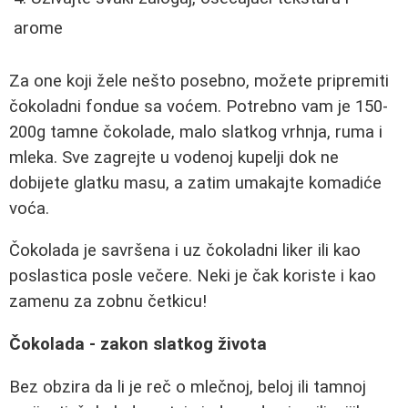
arome
Za one koji žele nešto posebno, možete pripremiti
čokoladni fondue sa voćem. Potrebno vam je 150-
200g tamne čokolade, malo slatkog vrhnja, ruma i
mleka. Sve zagrejte u vodenoj kupelji dok ne
dobijete glatku masu, a zatim umakajte komadiće
voća.
Čokolada je savršena i uz čokoladni liker ili kao
poslastica posle večere. Neki je čak koriste i kao
zamenu za zobnu četkicu!
Čokolada - zakon slatkog života
Bez obzira da li je reč o mlečnoj, beloj ili tamnoj