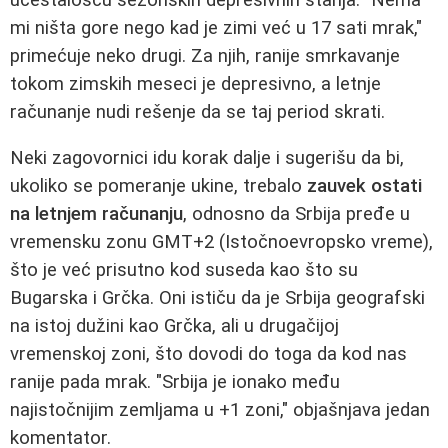
mi ništa gore nego kad je zimi već u 17 sati mrak,"
primećuje neko drugi. Za njih, ranije smrkavanje
tokom zimskih meseci je depresivno, a letnje
računanje nudi rešenje da se taj period skrati.
Neki zagovornici idu korak dalje i sugerišu da bi,
ukoliko se pomeranje ukine, trebalo
zauvek ostati
na letnjem računanju
, odnosno da Srbija pređe u
vremensku zonu GMT+2 (Istočnoevropsko vreme),
što je već prisutno kod suseda kao što su
Bugarska i Grčka. Oni ističu da je Srbija geografski
na istoj dužini kao Grčka, ali u drugačijoj
vremenskoj zoni, što dovodi do toga da kod nas
ranije pada mrak. "Srbija je ionako među
najistočnijim zemljama u +1 zoni," objašnjava jedan
komentator.