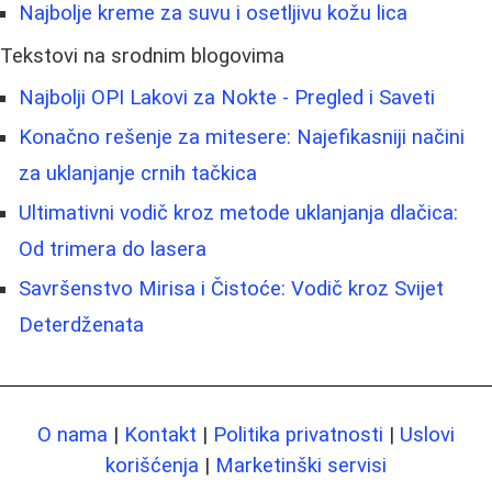
Najbolje kreme za suvu i osetljivu kožu lica
Tekstovi na srodnim blogovima
Najbolji OPI Lakovi za Nokte - Pregled i Saveti
Konačno rešenje za mitesere: Najefikasniji načini
za uklanjanje crnih tačkica
Ultimativni vodič kroz metode uklanjanja dlačica:
Od trimera do lasera
Savršenstvo Mirisa i Čistoće: Vodič kroz Svijet
Deterdženata
O nama
|
Kontakt
|
Politika privatnosti
|
Uslovi
korišćenja
|
Marketinški servisi