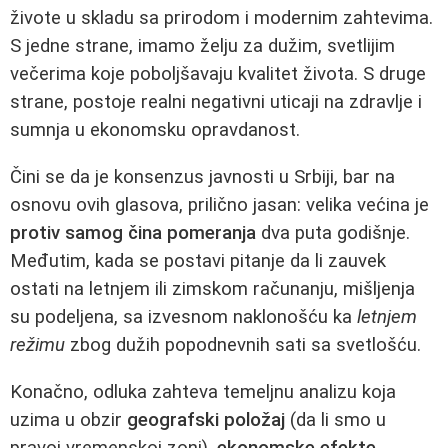
živote u skladu sa prirodom i modernim zahtevima.
S jedne strane, imamo želju za dužim, svetlijim
večerima koje poboljšavaju kvalitet života. S druge
strane, postoje realni negativni uticaji na zdravlje i
sumnja u ekonomsku opravdanost.
Čini se da je konsenzus javnosti u Srbiji, bar na
osnovu ovih glasova, prilično jasan: velika većina je
protiv samog čina pomeranja
dva puta godišnje.
Međutim, kada se postavi pitanje da li zauvek
ostati na letnjem ili zimskom računanju, mišljenja
su podeljena, sa izvesnom naklonošću ka
letnjem
režimu
zbog dužih popodnevnih sati sa svetlošću.
Konačno, odluka zahteva temeljnu analizu koja
uzima u obzir
geografski položaj
(da li smo u
pravoj vremenskoj zoni),
ekonomske efekte
,