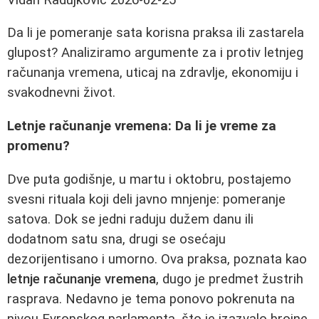
Da li je pomeranje sata korisna praksa ili zastarela
glupost? Analiziramo argumente za i protiv letnjeg
računanja vremena, uticaj na zdravlje, ekonomiju i
svakodnevni život.
Letnje računanje vremena: Da li je vreme za
promenu?
Dve puta godišnje, u martu i oktobru, postajemo
svesni rituala koji deli javno mnjenje: pomeranje
satova. Dok se jedni raduju dužem danu ili
dodatnom satu sna, drugi se osećaju
dezorijentisano i umorno. Ova praksa, poznata kao
letnje računanje vremena
, dugo je predmet žustrih
rasprava. Nedavno je tema ponovo pokrenuta na
nivou Evropskog parlamenta, što je izazvalo brojne