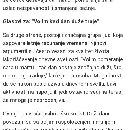
usled neispavanosti i smanjene pažnje.
Glasovi za: "Volim kad dan duže traje"
Sa druge strane, postoji i značajna grupa ljudi koja
zagovara
letnje računanje vremena
. Njihovi
argumenti su često vezani za kvalitet života i
iskorišćavanje dnevne svetlosti. "Volim pomeranje
sata u martu... tad dan postaje značajno duži, što
me mnogo raduje," kaže jedna osoba. Mogućnost
da se nakon posla uživa u dnevnom svetlu, bavi
aktivnostima napolju ili jednostavno sedi na terasi,
za mnoge je neprocenjiva.
Ova grupa ističe psihološku korist.
Duži dani
povezani su sa boljim raspoloženjem i manjom
učestalošću sezonskih depresivnih stanja. "Nema