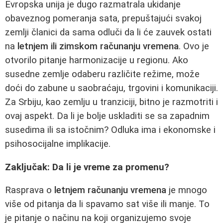
Evropska unija je dugo razmatrala ukidanje
obaveznog pomeranja sata, prepuštajući svakoj
zemlji članici da sama odluči da li će zauvek ostati
na
letnjem ili zimskom računanju vremena
. Ovo je
otvorilo pitanje harmonizacije u regionu. Ako
susedne zemlje odaberu različite režime, može
doći do zabune u saobraćaju, trgovini i komunikaciji.
Za Srbiju, kao zemlju u tranziciji, bitno je razmotriti i
ovaj aspekt. Da li je bolje uskladiti se sa zapadnim
susedima ili sa istočnim? Odluka ima i ekonomske i
psihosocijalne implikacije.
Zaključak: Da li je vreme za promenu?
Rasprava o
letnjem računanju vremena
je mnogo
više od pitanja da li spavamo sat više ili manje. To
je pitanje o načinu na koji organizujemo svoje