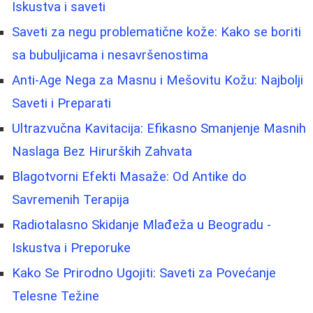
Iskustva i saveti
Saveti za negu problematične kože: Kako se boriti
sa bubuljicama i nesavršenostima
Anti-Age Nega za Masnu i Mešovitu Kožu: Najbolji
Saveti i Preparati
Ultrazvučna Kavitacija: Efikasno Smanjenje Masnih
Naslaga Bez Hirurških Zahvata
Blagotvorni Efekti Masaže: Od Antike do
Savremenih Terapija
Radiotalasno Skidanje Mlađeža u Beogradu -
Iskustva i Preporuke
Kako Se Prirodno Ugojiti: Saveti za Povećanje
Telesne Težine