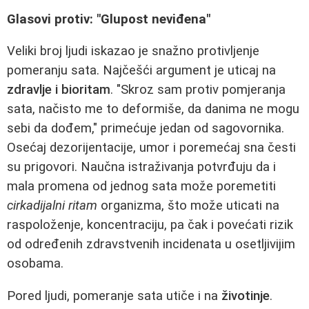
Glasovi protiv: "Glupost neviđena"
Veliki broj ljudi iskazao je snažno protivljenje
pomeranju sata. Najčešći argument je uticaj na
zdravlje i bioritam
. "Skroz sam protiv pomjeranja
sata, načisto me to deformiše, da danima ne mogu
sebi da dođem," primećuje jedan od sagovornika.
Osećaj dezorijentacije, umor i poremećaj sna česti
su prigovori. Naučna istraživanja potvrđuju da i
mala promena od jednog sata može poremetiti
cirkadijalni ritam
organizma, što može uticati na
raspoloženje, koncentraciju, pa čak i povećati rizik
od određenih zdravstvenih incidenata u osetljivijim
osobama.
Pored ljudi, pomeranje sata utiče i na
životinje
.