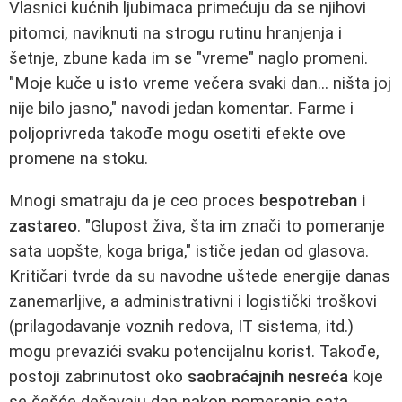
Vlasnici kućnih ljubimaca primećuju da se njihovi
pitomci, naviknuti na strogu rutinu hranjenja i
šetnje, zbune kada im se "vreme" naglo promeni.
"Moje kuče u isto vreme večera svaki dan... ništa joj
nije bilo jasno," navodi jedan komentar. Farme i
poljoprivreda takođe mogu osetiti efekte ove
promene na stoku.
Mnogi smatraju da je ceo proces
bespotreban i
zastareo
. "Glupost živa, šta im znači to pomeranje
sata uopšte, koga briga," ističe jedan od glasova.
Kritičari tvrde da su navodne uštede energije danas
zanemarljive, a administrativni i logistički troškovi
(prilagodavanje voznih redova, IT sistema, itd.)
mogu prevazići svaku potencijalnu korist. Takođe,
postoji zabrinutost oko
saobraćajnih nesreća
koje
se češće dešavaju dan nakon pomeranja sata,