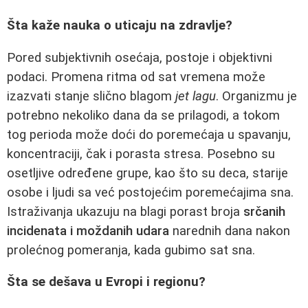
Šta kaže nauka o uticaju na zdravlje?
Pored subjektivnih osećaja, postoje i objektivni
podaci. Promena ritma od sat vremena može
izazvati stanje slično blagom
jet lagu
. Organizmu je
potrebno nekoliko dana da se prilagodi, a tokom
tog perioda može doći do poremećaja u spavanju,
koncentraciji, čak i porasta stresa. Posebno su
osetljive određene grupe, kao što su deca, starije
osobe i ljudi sa već postojećim poremećajima sna.
Istraživanja ukazuju na blagi porast broja
srčanih
incidenata i moždanih udara
narednih dana nakon
prolećnog pomeranja, kada gubimo sat sna.
Šta se dešava u Evropi i regionu?