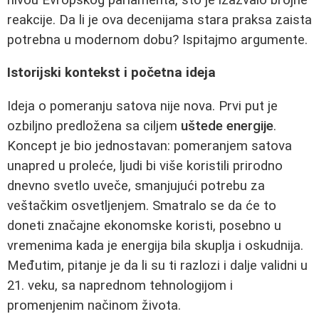
reakcije. Da li je ova decenijama stara praksa zaista
potrebna u modernom dobu? Ispitajmo argumente.
Istorijski kontekst i početna ideja
Ideja o pomeranju satova nije nova. Prvi put je
ozbiljno predložena sa ciljem
uštede energije
.
Koncept je bio jednostavan: pomeranjem satova
unapred u proleće, ljudi bi više koristili prirodno
dnevno svetlo uveče, smanjujući potrebu za
veštačkim osvetljenjem. Smatralo se da će to
doneti značajne ekonomske koristi, posebno u
vremenima kada je energija bila skuplja i oskudnija.
Međutim, pitanje je da li su ti razlozi i dalje validni u
21. veku, sa naprednom tehnologijom i
promenjenim načinom života.