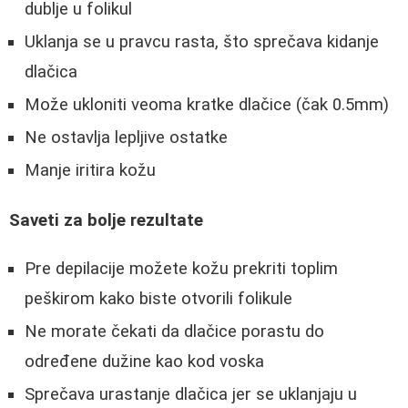
dublje u folikul
Uklanja se u pravcu rasta, što sprečava kidanje
dlačica
Može ukloniti veoma kratke dlačice (čak 0.5mm)
Ne ostavlja lepljive ostatke
Manje iritira kožu
Saveti za bolje rezultate
Pre depilacije možete kožu prekriti toplim
peškirom kako biste otvorili folikule
Ne morate čekati da dlačice porastu do
određene dužine kao kod voska
Sprečava urastanje dlačica jer se uklanjaju u