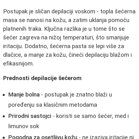
Postupak je sličan depilaciji voskom - topla šećerna
masa se nanosi na kožu, a zatim uklanja pomoću
platnenih traka. Ključna razlika je u tome što se
šećer zagreva na nižoj temperaturi, što smanjuje
iritaciju. Dodatno, šećerna pasta se lepi više za
dlačice, a manje za kožu, čineći depilaciju blažom i
efikasnijom.
Prednosti depilacije šećerom
Manje bolna
- postupak je znatno blaži u
poređenju sa klasičnim metodama
Prirodni sastojci
- koristi se samo šećer, med i
limunov sok
Pogodna za osetljivu kožu
- ne izaziva iritacije ni