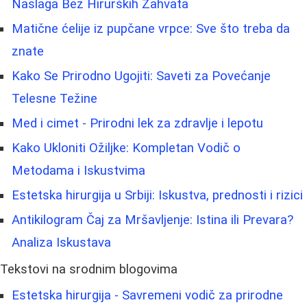
Naslaga Bez Hirurških Zahvata
Matične ćelije iz pupčane vrpce: Sve što treba da
znate
Kako Se Prirodno Ugojiti: Saveti za Povećanje
Telesne Težine
Med i cimet - Prirodni lek za zdravlje i lepotu
Kako Ukloniti Ožiljke: Kompletan Vodič o
Metodama i Iskustvima
Estetska hirurgija u Srbiji: Iskustva, prednosti i rizici
Antikilogram Čaj za Mršavljenje: Istina ili Prevara?
Analiza Iskustava
Tekstovi na srodnim blogovima
Estetska hirurgija - Savremeni vodič za prirodne