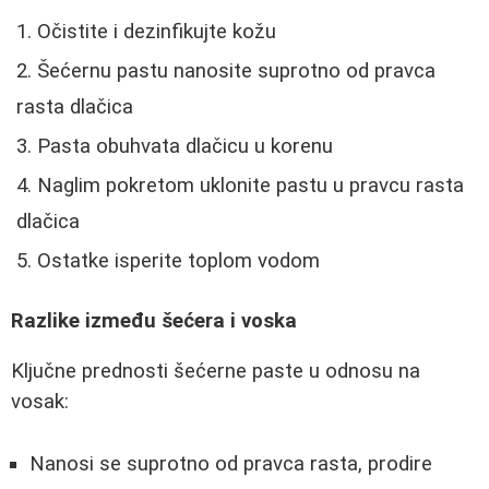
Očistite i dezinfikujte kožu
Šećernu pastu nanosite suprotno od pravca
rasta dlačica
Pasta obuhvata dlačicu u korenu
Naglim pokretom uklonite pastu u pravcu rasta
dlačica
Ostatke isperite toplom vodom
Razlike između šećera i voska
Ključne prednosti šećerne paste u odnosu na
vosak:
Nanosi se suprotno od pravca rasta, prodire