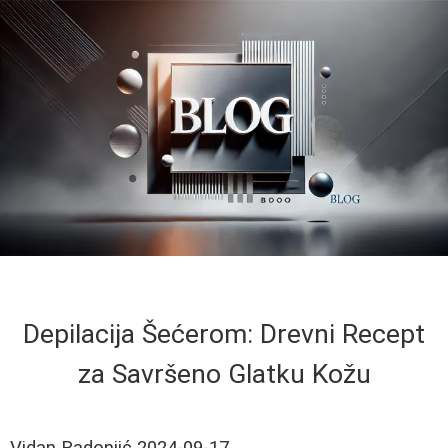
Depilacija Šećerom: Drevni Recept
za Savršeno Glatku Kožu
Vidan Radonjić
2024-09-17