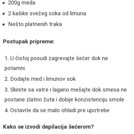
200g meda
2 kašike svežeg soka od limuna
Nešto platnenih traka
Postupak pripreme:
U čistoj posudi zagrevajte šećer dok ne
potamni
Dodajte med i limunov sok
Skinite sa vatre i lagano mešajte dok smesa ne
postane zlatno žuta i dobije konzistenciju smole
Ostavite da se malo ohladi pre upotrebe
Kako se izvodi depilacija šećerom?