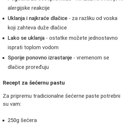
alergijske reakcije
Uklanja i najkraće dlačice
- za razliku od voska
koji zahteva duže dlačice
Lako se uklanja
- ostatke možete jednostavno
isprati toplom vodom
Sporije ponovno izrastanje
- vremenom se
dlačice proređuju
Recept za šećernu pastu
Za pripremu tradicionalne šećerne paste potrebni
su vam:
250g šećera