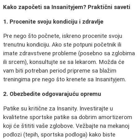
Kako započeti sa Insanityjem? Praktični saveti
1. Procenite svoju kondiciju i zdravlje
Pre nego što počnete, iskreno procenite svoju
trenutnu kondiciju. Ako ste potpuni početnik ili
imate zdravstvene probleme (posebno sa zglobima
ili srcem), konsultujte se sa lekarom. Možda će
vam biti potreban period pripreme sa blažim
treningima pre nego što krenete sa Insanityjem.
2. Obezbedite odgovarajuću opremu
Patike su kritične za Insanity. Investirajte u
kvalitetne sportske patike sa dobrim amortizerom
koji će štititi vaše zglobove. Vežbajte na mekanoj
podlozi (tepih, sportska podloga) kako biste