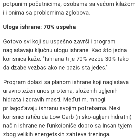
potpunim početnicima, osobama sa većom kilažom
ili onima sa problemima zglobova.
Uloga ishrane: 70% uspeha
Gotovo svi koji su uspešno završili program
naglašavaju ključnu ulogu ishrane. Kao što jedna
korisnica kaže: "Ishrana ti je 70% vezbe 30% tako
da dzabe vezbas ako ne pazis sta jedes."
Program dolazi sa planom ishrane koji naglašava
uravnotežen unos proteina, složenih ugljenih
hidrata i zdravih masti. Međutim, mnogi
prilagođavaju ishranu svojim potrebama. Neki
korisnici ističu da Low Carb (nisko-ugljeni hidratni)
način ishrane ne funkcioniše dobro sa Insanityjem
zbog velikih energetskih zahteva treninga.