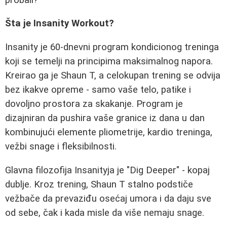
Šta je Insanity Workout?
Insanity je 60-dnevni program kondicionog treninga
koji se temelji na principima maksimalnog napora.
Kreirao ga je Shaun T, a celokupan trening se odvija
bez ikakve opreme - samo vaše telo, patike i
dovoljno prostora za skakanje. Program je
dizajniran da pushira vaše granice iz dana u dan
kombinujući elemente pliometrije, kardio treninga,
vežbi snage i fleksibilnosti.
Glavna filozofija Insanityja je "Dig Deeper" - kopaj
dublje. Kroz trening, Shaun T stalno podstiče
vežbače da prevaziđu osećaj umora i da daju sve
od sebe, čak i kada misle da više nemaju snage.