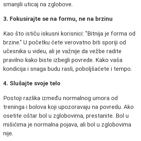
smanjili uticaj na zglobove.
3. Fokusirajte se na formu, ne na brzinu
Kao što ističu iskusni korisnici: "Bitnija je forma od
brzine." U početku ćete verovatno biti sporiji od
učesnika u videu, ali je važnije da vežbe radite
pravilno kako biste izbegli povrede. Kako vaša
kondicija i snaga budu rasli, poboljšaćete i tempo.
4. Slušajte svoje telo
Postoji razlika između normalnog umora od
treninga i bolova koji upozoravaju na povredu. Ako
osetite oštar bol u zglobovima, prestanite. Bol u
mišićima je normalna pojava, ali bol u zglobovima
nije.