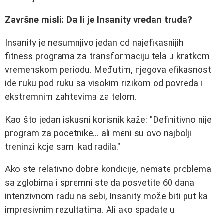
Završne misli: Da li je Insanity vredan truda?
Insanity je nesumnjivo jedan od najefikasnijih
fitness programa za transformaciju tela u kratkom
vremenskom periodu. Međutim, njegova efikasnost
ide ruku pod ruku sa visokim rizikom od povreda i
ekstremnim zahtevima za telom.
Kao što jedan iskusni korisnik kaže: "Definitivno nije
program za pocetnike... ali meni su ovo najbolji
treninzi koje sam ikad radila."
Ako ste relativno dobre kondicije, nemate problema
sa zglobima i spremni ste da posvetite 60 dana
intenzivnom radu na sebi, Insanity može biti put ka
impresivnim rezultatima. Ali ako spadate u