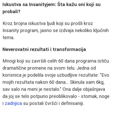
Iskustva sa Insanityjem: Šta kažu oni koji su
probali?
Kroz brojna iskustva ljudi koji su prošli kroz
Insanity program, jasno se izdvaja nekoliko ključnih
tema.
Neverovatni rezultati i transformacija
Mnogi koji su završili celih 60 dana programa ističu
dramatične promene na svom telu. Jedna od
korisnica je podelila svoje uzbudljive rezultate: "Evo
mojih rezultata nakon 60 dana... Skinula sam 6kg,
sav salo na meni je nestalo." Ona dalje objašnjava
da joj se telo potpuno preoblikovalo - stomak, noge
i
zadnjica
su postali čvršći i definisaniji.