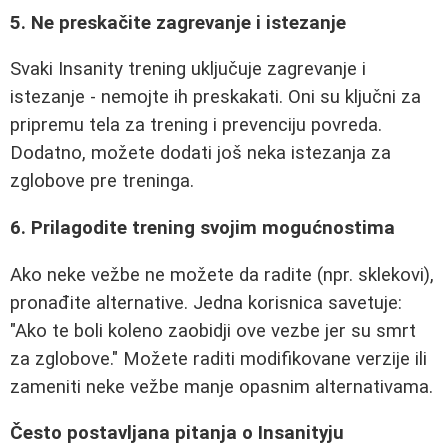
5. Ne preskačite zagrevanje i istezanje
Svaki Insanity trening uključuje zagrevanje i
istezanje - nemojte ih preskakati. Oni su ključni za
pripremu tela za trening i prevenciju povreda.
Dodatno, možete dodati još neka istezanja za
zglobove pre treninga.
6. Prilagodite trening svojim mogućnostima
Ako neke vežbe ne možete da radite (npr. sklekovi),
pronađite alternative. Jedna korisnica savetuje:
"Ako te boli koleno zaobidji ove vezbe jer su smrt
za zglobove." Možete raditi modifikovane verzije ili
zameniti neke vežbe manje opasnim alternativama.
Često postavljana pitanja o Insanityju