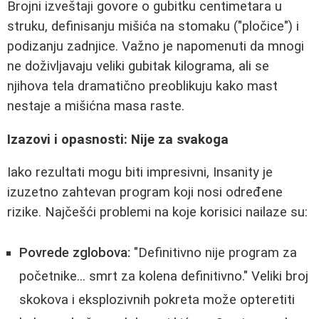
Brojni izveštaji govore o gubitku centimetara u
struku, definisanju mišića na stomaku ("pločice") i
podizanju zadnjice. Važno je napomenuti da mnogi
ne doživljavaju veliki gubitak kilograma, ali se
njihova tela dramatično preoblikuju kako mast
nestaje a mišićna masa raste.
Izazovi i opasnosti: Nije za svakoga
Iako rezultati mogu biti impresivni, Insanity je
izuzetno zahtevan program koji nosi određene
rizike. Najčešći problemi na koje korisici nailaze su:
Povrede zglobova:
"Definitivno nije program za
početnike... smrt za kolena definitivno." Veliki broj
skokova i eksplozivnih pokreta može opteretiti