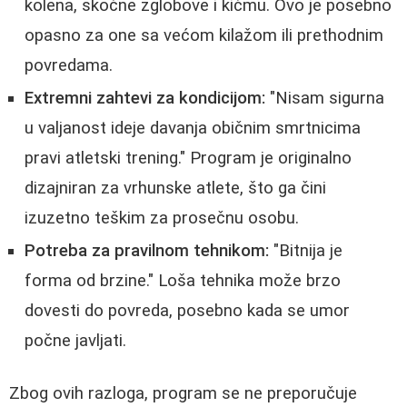
kolena, skočne zglobove i kićmu. Ovo je posebno
opasno za one sa većom kilažom ili prethodnim
povredama.
Extremni zahtevi za kondicijom:
"Nisam sigurna
u valjanost ideje davanja običnim smrtnicima
pravi atletski trening." Program je originalno
dizajniran za vrhunske atlete, što ga čini
izuzetno teškim za prosečnu osobu.
Potreba za pravilnom tehnikom:
"Bitnija je
forma od brzine." Loša tehnika može brzo
dovesti do povreda, posebno kada se umor
počne javljati.
Zbog ovih razloga, program se ne preporučuje