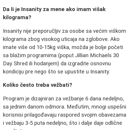
Da li je Insanity za mene ako imam višak
kilograma?
Insanity nije preporučljiv za osobe sa većim viškom
kilograma zbog visokog uticaja na zglobove. Ako
imate više od 10-15kg viška, možda je bolje početi
sa blažim programima (poput Jillian Michaels 30
Day Shred ili hodanjem) da izgradite osnovnu
kondiciju pre nego što se upustite u Insanity.
Koliko često treba vežbati?
Program je dizajniran za vežbanje 6 dana nedeljno,
sa jednim danom odmora. Međutim, mnogi uspešni
korisnisi prilagođavaju raspored svojim obavezama
i vežbaju 3-5 puta nedeljno, što i dalje daje odlične