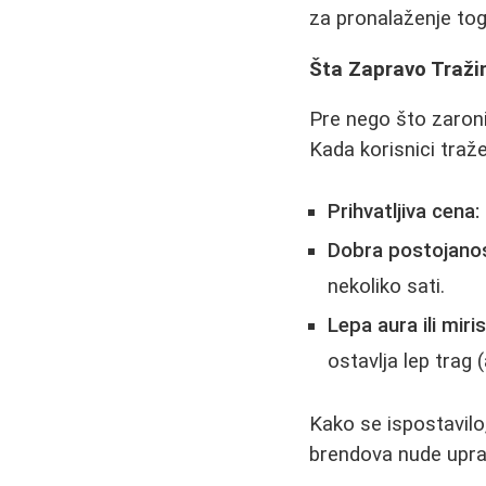
za pronalaženje tog 
Šta Zapravo Traži
Pre nego što zaroni
Kada korisnici traže
Prihvatljiva cena:
Dobra postojanos
nekoliko sati.
Lepa aura ili miris
ostavlja lep trag
Kako se ispostavilo
brendova nude upra