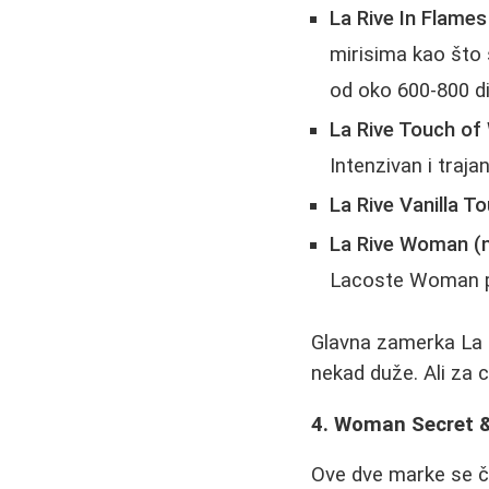
La Rive In Flames
mirisima kao što 
od oko 600-800 di
La Rive Touch o
Intenzivan i trajan
La Rive Vanilla To
La Rive Woman (n
Lacoste Woman 
Glavna zamerka La R
nekad duže. Ali za c
4. Woman Secret & 
Ove dve marke se če