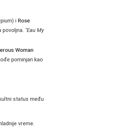
pium) i
Rose
a povoljna.
"Eau My
erous Woman
kođe pominjan kao
 kultni status među
 hladnije vreme.