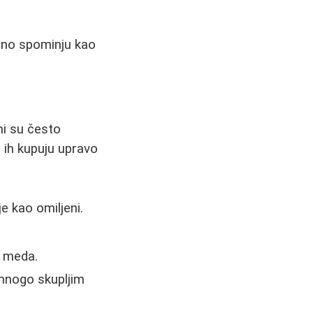
ntno spominju kao
mi su često
i ih kupuju upravo
e kao omiljeni.
 meda.
 mnogo skupljim