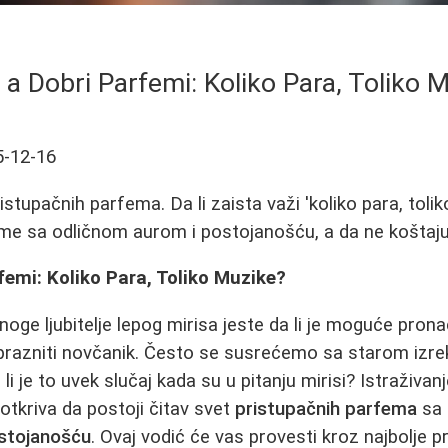
i a Dobri Parfemi: Koliko Para, Toliko 
5-12-16
stupačnih parfema. Da li zaista važi 'koliko para, tolik
me sa odličnom aurom i postojanošću, a da ne koštaj
rfemi: Koliko Para, Toliko Muzike?
oge ljubitelje lepog mirisa jeste da li je moguće prona
sprazniti novčanik. Često se susrećemo sa starom iz
da li je to uvek slučaj kada su u pitanju mirisi? Istraživa
otkriva da postoji čitav svet
pristupačnih parfema
sa 
stojanošću
. Ovaj vodić će vas provesti kroz najbolje 