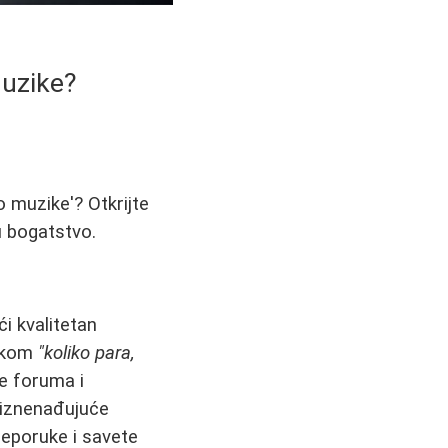
Muzike?
o muzike'? Otkrijte
u bogatstvo.
ći kvalitetan
rekom
"koliko para,
nje foruma i
iznenađujuće
preporuke i savete