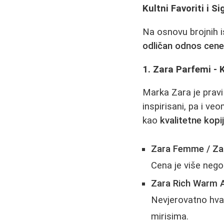
Kultni Favoriti i S
Na osnovu brojnih i
odličan odnos cene 
1. Zara Parfemi - 
Marka Zara je prav
inspirisani, pa i ve
kao
kvalitetne kopi
Zara Femme / Zar
Cena je više nego
Zara Rich Warm A
Nevjerovatno hval
mirisima.