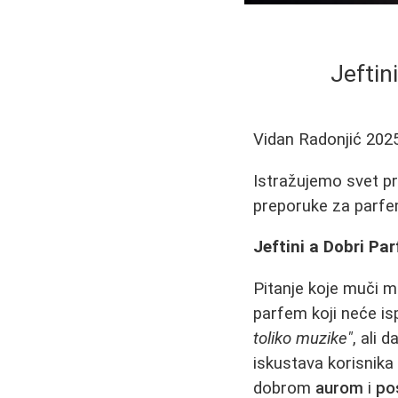
Jeftin
Vidan Radonjić
202
Istražujemo svet pri
preporuke za parfe
Jeftini a Dobri Pa
Pitanje koje muči mn
parfem koji neće i
toliko muzike"
, ali 
iskustava korisnika 
dobrom
aurom
i
po