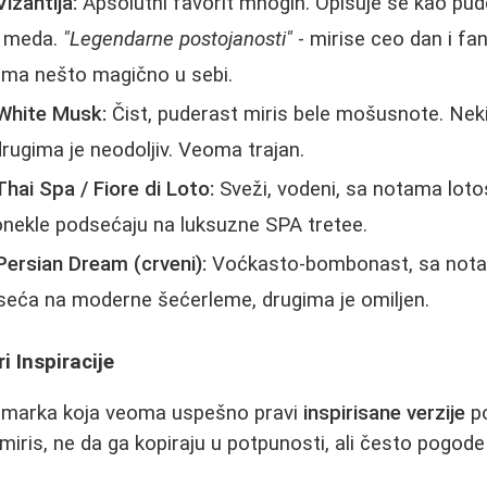
izantija:
Apsolutni favorit mnogih. Opisuje se kao pude
 meda.
"Legendarne postojanosti"
- mirise ceo dan i fan
Ima nešto magično u sebi.
 White Musk:
Čist, puderast miris bele mošusnote. Nek
drugima je neodoljiv. Veoma trajan.
Thai Spa / Fiore di Loto:
Sveži, vodeni, sa notama lotos
 donekle podsećaju na luksuzne SPA tretee.
Persian Dream (crveni):
Voćkasto-bombonast, sa nota
seća na moderne šećerleme, drugima je omiljen.
i Inspiracije
 marka koja veoma uspešno pravi
inspirisane verzije
po
e miris, ne da ga kopiraju u potpunosti, ali često pogode 