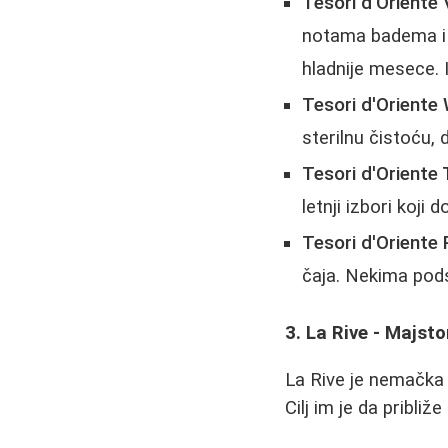
Tesori d'Oriente V
notama badema i
hladnije mesece. 
Tesori d'Oriente
sterilnu čistoću, 
Tesori d'Oriente 
letnji izbori koji
Tesori d'Oriente 
čaja. Nekima pod
3. La Rive - Majstor
La Rive je nemačka
Cilj im je da približ