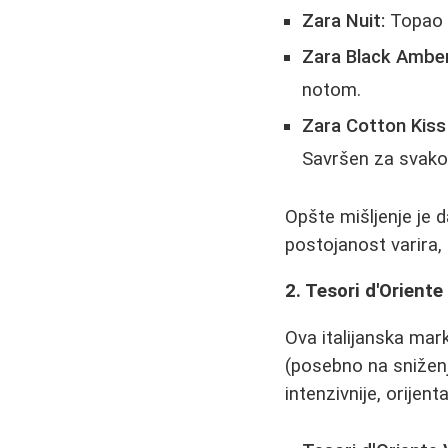
Zara Nuit:
Topao i
Zara Black Amber
notom.
Zara Cotton Kiss
Savršen za svako
Opšte mišljenje je 
postojanost varira,
2. Tesori d'Oriente 
Ova italijanska mar
(posebno na snižen
intenzivnije, orijent