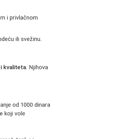
m i privlačnom
deću ili svežinu.
i kvaliteta
. Njihova
manje od 1000 dinara
e koji vole