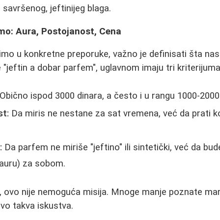
savršenog, jeftinijeg blaga.
mo: Aura, Postojanost, Cena
mo u konkretne preporuke, važno je definisati šta nas
 "jeftin a dobar parfem", uglavnom imaju tri kriterijuma
Obično ispod 3000 dinara, a često i u rangu 1000-2000
t:
Da miris ne nestane za sat vremena, već da prati k
:
Da parfem ne miriše "jeftino" ili sintetički, već da bude
 (auru) za sobom.
, ovo nije nemoguća misija. Mnoge manje poznate marke 
vo takva iskustva.