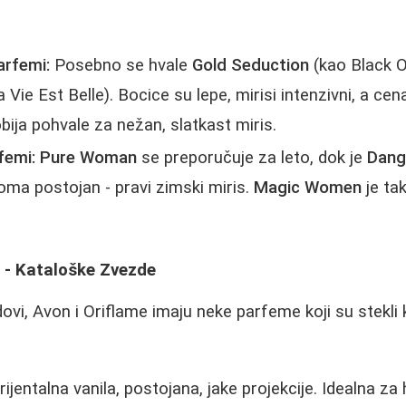
rfemi:
Posebno se hvale
Gold Seduction
(kao Black O
 Vie Est Belle). Bocice su lepe, mirisi intenzivni, a cen
ija pohvale za nežan, slatkast miris.
femi:
Pure Woman
se preporučuje za leto, dok je
Dang
eoma postojan - pravi zimski miris.
Magic Women
je ta
e - Kataloške Zvezde
dovi, Avon i Oriflame imaju neke parfeme koji su stekli
ijentalna vanila, postojana, jake projekcije. Idealna za