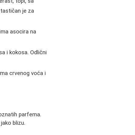
rast, topl, sa
tastičan je za
ima asocira na
a i kokosa. Odlični
ma crvenog voća i
znatih parfema.
jako blizu.