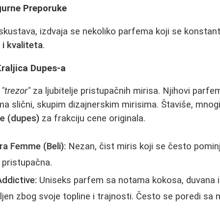
igurne Preporuke
skustava, izdvaja se nekoliko parfema koji se konsta
i kvaliteta
.
Kraljica Dupes-a
i
"trezor"
za ljubitelje pristupačnih mirisa. Njihovi parfe
oma slični, skupim dizajnerskim mirisima. Štaviše, mnog
je (dupes)
za frakciju cene originala.
a Femme (Beli):
Nezan, čist miris koji se često pominj
 pristupačna.
ddictive:
Uniseks parfem sa notama kokosa, duvana i
jen zbog svoje topline i trajnosti. Često se poredi sa