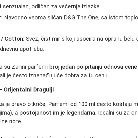
 senzualan, odličan za večernje izlazke.
:
Navodno veoma sličan D&G The One, sa istom toplo
 / Cotton:
Svež, čist miris koji asocira na opranu belu o
dnevnu upotrebu.
da su Zarini parfemi
broj jedan po pitanju odnosa cene 
 ali je često iznenađujuće dobra za tu cenu.
- Orijentalni Dragulji
ka je pravo otkriće. Parfemi od 100 ml često koštaju 
jima), a
postojanost im je legendarna
. Idealni su za on
alne note.