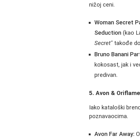
nižoj ceni.
Woman Secret Pa
Seduction
(kao La
Secret"
takođe dob
Bruno Banani Par
kokosast, jak i v
predivan.
5. Avon & Oriflam
Iako kataloški bren
poznavaocima.
Avon Far Away:
Or