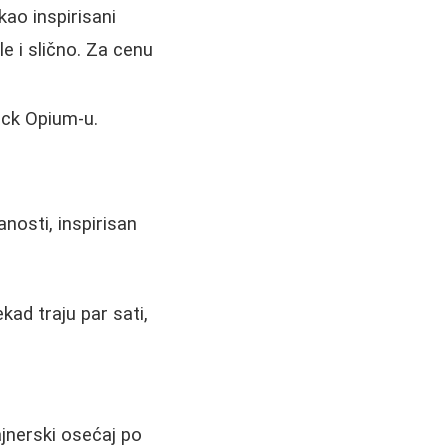
ao inspirisani
e i slično. Za cenu
ack Opium-u.
anosti, inspirisan
ad traju par sati,
jnerski osećaj po