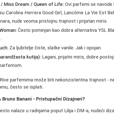
 / Miss Dream / Queen of Life:
Ovi parfemi se navode k
su Carolina Herrera Good Girl, Lancôme La Vie Est Bell
nara, nude veoma pristojnu trajnost i prijatan miris.
f Woman:
Često pominjan kao dobra alternativa YSL Bl
.
uch:
Za ljubitelje čiste, slatke vanile. Jak i opojan.
arandžasta kutija):
Lagani, prijatni miris, dobre postoj
parfemom.
ive parfemima može biti nekonzistentna trajnost - nek
enu, često se isplati.
Bruno Banani - Pristupačni Dizajneri?
sto nalaze u radnjama poput Lilija i DM-a, nudeći diza