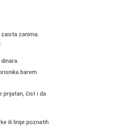
 zaista zanima.
:
 dinara.
orisnika barem
 prijatan, čist i da
ili linije poznatih