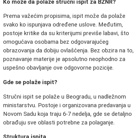
Ko može da polaže stručni ispit za BZNR?
Prema važećim propisima, ispit može da polaže
svako ko ispunjava određene uslove. Međutim,
postoje kritike da su kriterijumi previše labavi, što
omogućava osobama bez odgovarajućeg
obrazovanja da dobiju ovlašćenja. Bez obzira na to,
poznavanje materije je apsolutno neophodno za
uspešno obavljanje ove odgovorne pozicije.
Gde se polaže ispit?
Stručni ispit se polaže u Beogradu, u nadležnom
ministarstvu. Postoje i organizovana predavanja u
Novom Sadu koja traju 6-7 nedelja, gde se detaljno
obrađuju sve oblasti potrebne za polaganje.
Struktura ispita