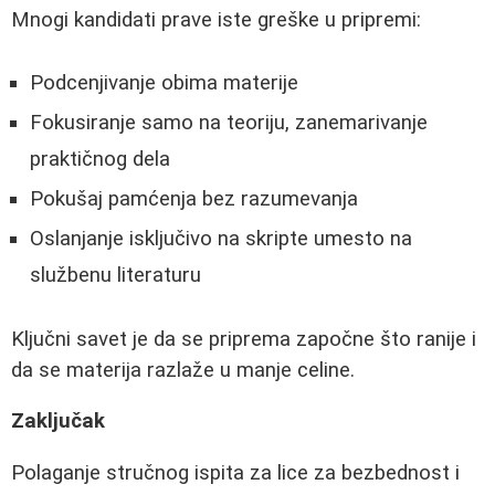
Mnogi kandidati prave iste greške u pripremi:
Podcenjivanje obima materije
Fokusiranje samo na teoriju, zanemarivanje
praktičnog dela
Pokušaj pamćenja bez razumevanja
Oslanjanje isključivo na skripte umesto na
službenu literaturu
Ključni savet je da se priprema započne što ranije i
da se materija razlaže u manje celine.
Zaključak
Polaganje stručnog ispita za lice za bezbednost i