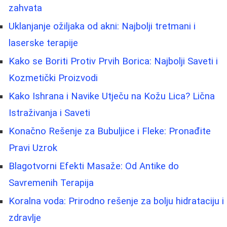
zahvata
Uklanjanje ožiljaka od akni: Najbolji tretmani i
laserske terapije
Kako se Boriti Protiv Prvih Borica: Najbolji Saveti i
Kozmetički Proizvodi
Kako Ishrana i Navike Utječu na Kožu Lica? Lična
Istraživanja i Saveti
Konačno Rešenje za Bubuljice i Fleke: Pronađite
Pravi Uzrok
Blagotvorni Efekti Masaže: Od Antike do
Savremenih Terapija
Koralna voda: Prirodno rešenje za bolju hidrataciju i
zdravlje