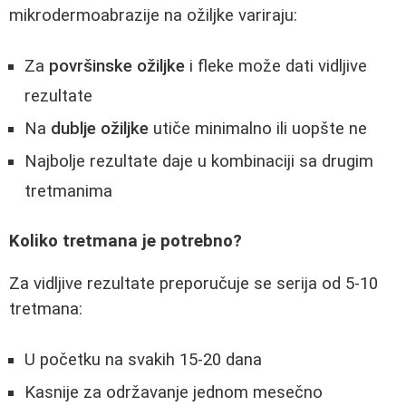
mikrodermoabrazije na ožiljke variraju:
Za
površinske ožiljke
i fleke može dati vidljive
rezultate
Na
dublje ožiljke
utiče minimalno ili uopšte ne
Najbolje rezultate daje u kombinaciji sa drugim
tretmanima
Koliko tretmana je potrebno?
Za vidljive rezultate preporučuje se serija od 5-10
tretmana:
U početku na svakih 15-20 dana
Kasnije za održavanje jednom mesečno