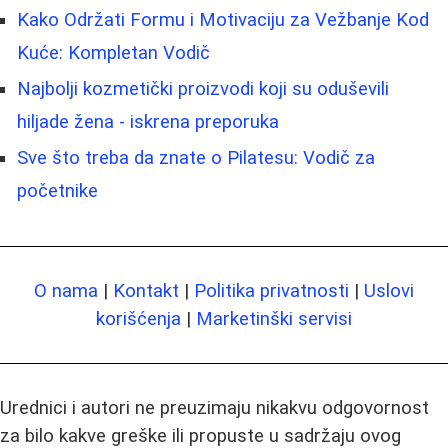
Kako Održati Formu i Motivaciju za Vežbanje Kod
Kuće: Kompletan Vodič
Najbolji kozmetički proizvodi koji su oduševili
hiljade žena - iskrena preporuka
Sve što treba da znate o Pilatesu: Vodič za
početnike
O nama
|
Kontakt
|
Politika privatnosti
|
Uslovi
korišćenja
|
Marketinški servisi
Urednici i autori ne preuzimaju nikakvu odgovornost
za bilo kakve greške ili propuste u sadržaju ovog