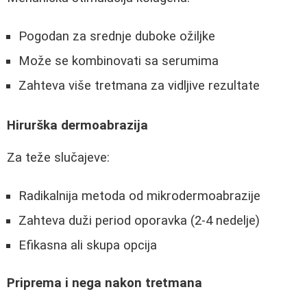
Pogodan za srednje duboke ožiljke
Može se kombinovati sa serumima
Zahteva više tretmana za vidljive rezultate
Hirurška dermoabrazija
Za teže slučajeve:
Radikalnija metoda od mikrodermoabrazije
Zahteva duži period oporavka (2-4 nedelje)
Efikasna ali skupa opcija
Priprema i nega nakon tretmana