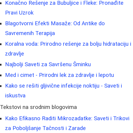
Konačno Rešenje za Bubuljice i Fleke: Pronađite
Pravi Uzrok
Blagotvorni Efekti Masaže: Od Antike do
Savremenih Terapija
Koralna voda: Prirodno rešenje za bolju hidrataciju i
zdravlje
Najbolji Saveti za Savršenu Šminku
Med i cimet - Prirodni lek za zdravlje i lepotu
Kako se rešiti gljivične infekcije noktiju - Saveti i
iskustva
Tekstovi na srodnim blogovima
Kako Efikasno Raditi Mikrozadatke: Saveti i Trikovi
za Poboljšanje Tačnosti i Zarade