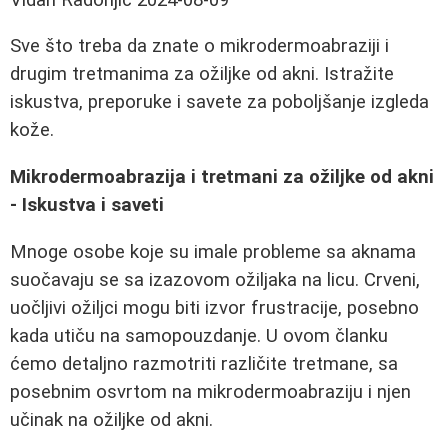
Sve što treba da znate o mikrodermoabraziji i
drugim tretmanima za ožiljke od akni. Istražite
iskustva, preporuke i savete za poboljšanje izgleda
kože.
Mikrodermoabrazija i tretmani za ožiljke od akni
- Iskustva i saveti
Mnoge osobe koje su imale probleme sa aknama
suočavaju se sa izazovom ožiljaka na licu. Crveni,
uočljivi ožiljci mogu biti izvor frustracije, posebno
kada utiču na samopouzdanje. U ovom članku
ćemo detaljno razmotriti različite tretmane, sa
posebnim osvrtom na mikrodermoabraziju i njen
učinak na ožiljke od akni.