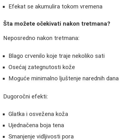
Efekat se akumulira tokom vremena
Šta možete očekivati nakon tretmana?
Neposredno nakon tretmana:
Blago crvenilo koje traje nekoliko sati
Osećaj zategnutosti kože
Moguće minimalno ljuštenje narednih dana
Dugoročni efekti:
Glatka i osvežena koža
Ujednačena boja tena
Smanjenje vidljivosti pora