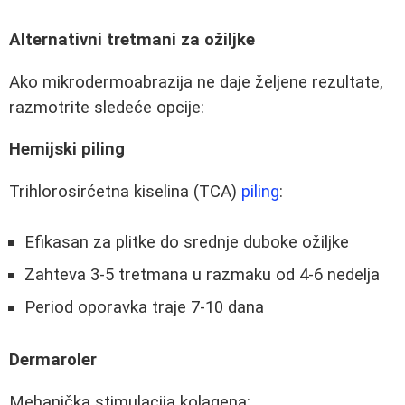
Alternativni tretmani za ožiljke
Ako mikrodermoabrazija ne daje željene rezultate,
razmotrite sledeće opcije:
Hemijski piling
Trihlorosirćetna kiselina (TCA)
piling
:
Efikasan za plitke do srednje duboke ožiljke
Zahteva 3-5 tretmana u razmaku od 4-6 nedelja
Period oporavka traje 7-10 dana
Dermaroler
Mehanička stimulacija kolagena: