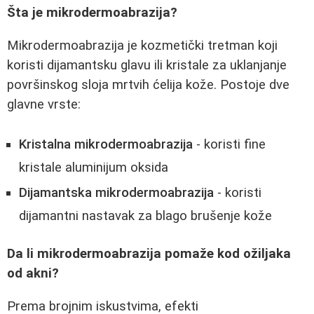
Šta je mikrodermoabrazija?
Mikrodermoabrazija je kozmetički tretman koji
koristi dijamantsku glavu ili kristale za uklanjanje
površinskog sloja mrtvih ćelija kože. Postoje dve
glavne vrste:
Kristalna mikrodermoabrazija
- koristi fine
kristale aluminijum oksida
Dijamantska mikrodermoabrazija
- koristi
dijamantni nastavak za blago brušenje kože
Da li mikrodermoabrazija pomaže kod ožiljaka
od akni?
Prema brojnim iskustvima, efekti