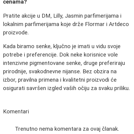
cenama?
Pratite akcije u DM, Lilly, Jasmin parfimerijama i
lokalnim parfimerijama koje drže Flormar i Artdeco
proizvode.
Kada biramo senke, ključno je imati u vidu svoje
potrebe i preferencije. Dok neke korisnice vole
intenzivne pigmentovane senke, druge preferiraju
prirodnije, svakodnevne nijanse. Bez obzira na
izbor, pravilna primena i kvalitetni proizvodi će
osigurati savršen izgled vaših očiju za svaku priliku.
Komentari
Trenutno nema komentara za ovaj članak.