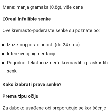
Mane: manja gramaža (0.8g), više cene
L'Oreal Infallible senke
Ove kremasto-puderaste senke su poznate po:
Izuzetnoj postojanosti (do 24 sata)
Intenzivnoj pigmentaciji
Pogodnoj teksturi između kremastih i praškastih
senki
Kako izabrati prave senke?
Prema tipu očiju
Za duboko usađene oči preporučuje se korišćenje