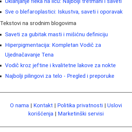
Uklanjanje fleka na licu: Najbolji tretmani i saveti
Sve o blefaroplastici: Iskustva, saveti i oporavak
Tekstovi na srodnim blogovima
Saveti za gubitak masti i mišićnu definiciju
Hiperpigmentacija: Kompletan Vodič za
Ujednačavanje Tena
Vodič kroz jeftine i kvalitetne lakove za nokte
Najbolji pilingovi za telo - Pregled i preporuke
O nama
|
Kontakt
|
Politika privatnosti
|
Uslovi
korišćenja
|
Marketinški servisi