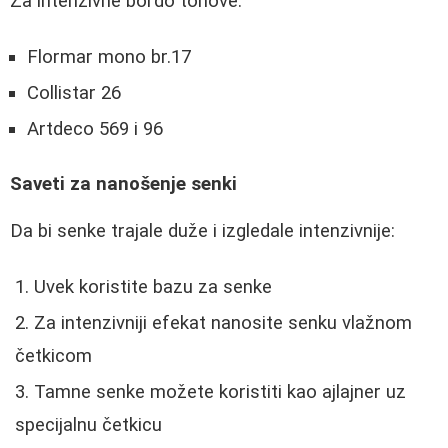
Za intenzivne bordo tonove:
Flormar mono br.17
Collistar 26
Artdeco 569 i 96
Saveti za nanošenje senki
Da bi senke trajale duže i izgledale intenzivnije:
Uvek koristite bazu za senke
Za intenzivniji efekat nanosite senku vlažnom
četkicom
Tamne senke možete koristiti kao ajlajner uz
specijalnu četkicu