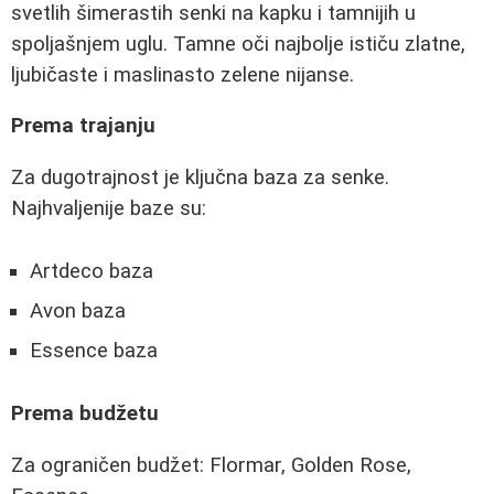
svetlih šimerastih senki na kapku i tamnijih u
spoljašnjem uglu. Tamne oči najbolje ističu zlatne,
ljubičaste i maslinasto zelene nijanse.
Prema trajanju
Za dugotrajnost je ključna baza za senke.
Najhvaljenije baze su:
Artdeco baza
Avon baza
Essence baza
Prema budžetu
Za ograničen budžet: Flormar, Golden Rose,