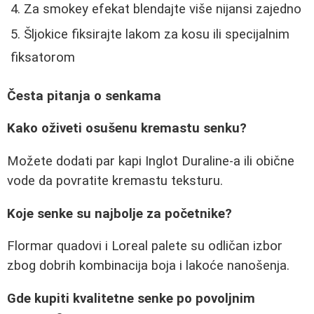
Za smokey efekat blendajte više nijansi zajedno
Šljokice fiksirajte lakom za kosu ili specijalnim
fiksatorom
Česta pitanja o senkama
Kako oživeti osušenu kremastu senku?
Možete dodati par kapi Inglot Duraline-a ili obične
vode da povratite kremastu teksturu.
Koje senke su najbolje za početnike?
Flormar quadovi i Loreal palete su odličan izbor
zbog dobrih kombinacija boja i lakoće nanošenja.
Gde kupiti kvalitetne senke po povoljnim