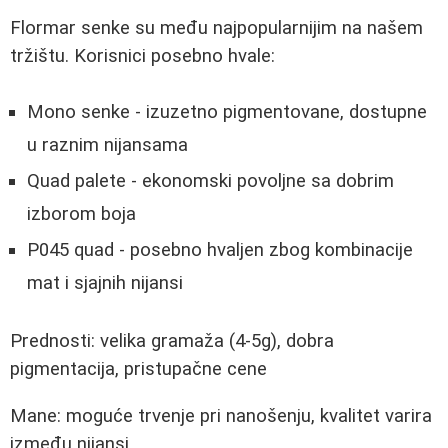
Flormar senke su među najpopularnijim na našem
tržištu. Korisnici posebno hvale:
Mono senke - izuzetno pigmentovane, dostupne
u raznim nijansama
Quad palete - ekonomski povoljne sa dobrim
izborom boja
P045 quad - posebno hvaljen zbog kombinacije
mat i sjajnih nijansi
Prednosti: velika gramaža (4-5g), dobra
pigmentacija, pristupačne cene
Mane: moguće trvenje pri nanošenju, kvalitet varira
između nijansi