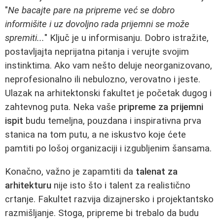
"
Ne bacajte pare na pripreme već se dobro
informišite i uz dovoljno rada prijemni se može
spremiti...
" Ključ je u informisanju. Dobro istražite,
postavljajta neprijatna pitanja i verujte svojim
instinktima. Ako vam nešto deluje neorganizovano,
neprofesionalno ili nebulozno, verovatno i jeste.
Ulazak na arhitektonski fakultet je početak dugog i
zahtevnog puta. Neka vaše
pripreme za prijemni
ispit
budu temeljna, pouzdana i inspirativna prva
stanica na tom putu, a ne iskustvo koje ćete
pamtiti po lošoj organizaciji i izgubljenim šansama.
Konačno, važno je zapamtiti da
talenat za
arhitekturu
nije isto što i talent za realistično
crtanje. Fakultet razvija dizajnersko i projektantsko
razmišljanje. Stoga, pripreme bi trebalo da budu