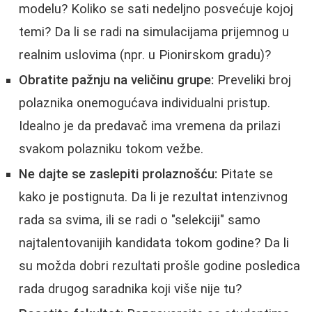
modelu? Koliko se sati nedeljno posvećuje kojoj
temi? Da li se radi na simulacijama prijemnog u
realnim uslovima (npr. u Pionirskom gradu)?
Obratite pažnju na veličinu grupe:
Preveliki broj
polaznika onemogućava individualni pristup.
Idealno je da predavač ima vremena da prilazi
svakom polazniku tokom vežbe.
Ne dajte se zaslepiti prolaznošću:
Pitate se
kako je postignuta. Da li je rezultat intenzivnog
rada sa svima, ili se radi o "selekciji" samo
najtalentovanijih kandidata tokom godine? Da li
su možda dobri rezultati prošle godine posledica
rada drugog saradnika koji više nije tu?