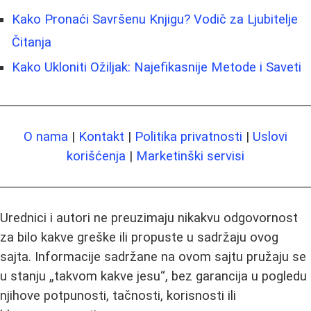
Kako Pronaći Savršenu Knjigu? Vodič za Ljubitelje
Čitanja
Kako Ukloniti Ožiljak: Najefikasnije Metode i Saveti
O nama
|
Kontakt
|
Politika privatnosti
|
Uslovi
korišćenja
|
Marketinški servisi
Urednici i autori ne preuzimaju nikakvu odgovornost
za bilo kakve greške ili propuste u sadržaju ovog
sajta. Informacije sadržane na ovom sajtu pružaju se
u stanju „takvom kakve jesu“, bez garancija u pogledu
njihove potpunosti, tačnosti, korisnosti ili