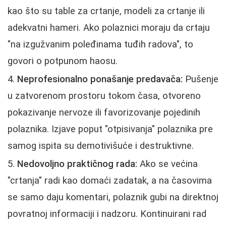
kao što su table za crtanje, modeli za crtanje ili
adekvatni hameri. Ako polaznici moraju da crtaju
"na izgužvanim poleđinama tuđih radova", to
govori o potpunom haosu.
Neprofesionalno ponašanje predavača:
Pušenje
u zatvorenom prostoru tokom časa, otvoreno
pokazivanje nervoze ili favorizovanje pojedinih
polaznika. Izjave poput "otpisivanja" polaznika pre
samog ispita su demotivišuće i destruktivne.
Nedovoljno praktičnog rada:
Ako se većina
"crtanja" radi kao domaći zadatak, a na časovima
se samo daju komentari, polaznik gubi na direktnoj
povratnoj informaciji i nadzoru. Kontinuirani rad