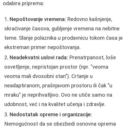
odabira priprema:
Nepoštovanje vremena:
Redovno kašnjenje,
skraćivanje časova, gubljenje vremena na nebitne
teme. Slanje polaznika u prodavnicu tokom časa je
ekstreman primer nepoštovanja.
Neadekvatni uslovi rada:
Prenatrpanost, loše
osvetljenje, nepristojan prostor (npr. "veoma
veoma mali dvosobni stan"). Crtanje u
neadaptiranom, prašnjavom prostoru ili čak "u
mraku" je neprihvatljivo. Ovo ne utiče samo na
udobnost, već i na kvalitet učenja i zdravlje.
Nedostatak opreme i organizacije:
Nemogućnost da se obezbedi osnovna oprema