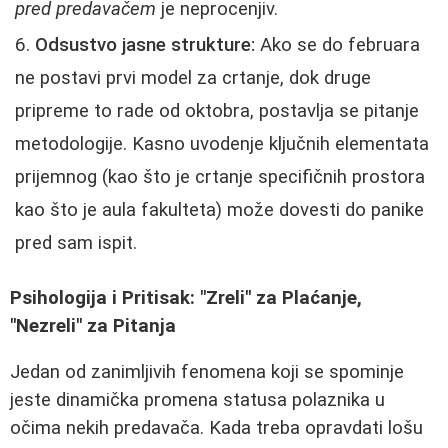
pred predavačem
je neprocenjiv.
Odsustvo jasne strukture:
Ako se do februara
ne postavi prvi model za crtanje, dok druge
pripreme to rade od oktobra, postavlja se pitanje
metodologije. Kasno uvodenje ključnih elementata
prijemnog (kao što je crtanje specifičnih prostora
kao što je aula fakulteta) može dovesti do panike
pred sam ispit.
Psihologija i Pritisak: "Zreli" za Plaćanje,
"Nezreli" za Pitanja
Jedan od zanimljivih fenomena koji se spominje
jeste dinamička promena statusa polaznika u
očima nekih predavača. Kada treba opravdati lošu