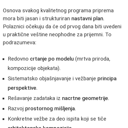
Osnova svakog kvalitetnog programa priprema
mora biti jasan i strukturiran
nastavni plan
.
Polaznici očekuju da će od prvog dana biti uvedeni
u praktične veštine neophodne za prijemni. To
podrazumeva:
Redovno
crtanje po modelu
(mrtva priroda,
kompozicije objekata).
Sistematsko objašnjavanje i vežbanje
principa
perspektive
.
Rešavanje zadataka iz
nacrtne geometrije
.
Razvoj
prostornog mišljenja
.
Konkretne vežbe za deo ispita koji se tiče