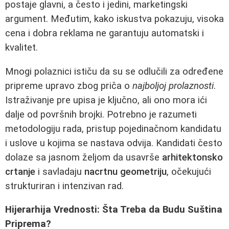
postaje glavni, a često i jedini, marketingski
argument. Međutim, kako iskustva pokazuju, visoka
cena i dobra reklama ne garantuju automatski i
kvalitet.
Mnogi polaznici ističu da su se odlučili za određene
pripreme upravo zbog priča o
najboljoj prolaznosti
.
Istraživanje pre upisa je ključno, ali ono mora ići
dalje od površnih brojki. Potrebno je razumeti
metodologiju rada, pristup pojedinačnom kandidatu
i uslove u kojima se nastava odvija. Kandidati često
dolaze sa jasnom željom da usavrše
arhitektonsko
crtanje
i savladaju
nacrtnu geometriju
, očekujući
strukturiran i intenzivan rad.
Hijerarhija Vrednosti: Šta Treba da Budu Suština
Priprema?