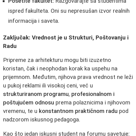
Posetite fakultet:
Razgovarajte sa studentima
ispred fakulteta. Oni su nepresušan izvor realnih
informacija i saveta.
Zaključak: Vrednost je u Strukturi, Poštovanju i
Radu
Pripreme za arhitekturu mogu biti izuzetno
koristan, čak i neophodan korak ka uspehu na
prijemnom. Međutim, njihova prava vrednost ne leži
u pukoj reklami ili visokoj ceni, već u
strukturiranom programu
,
profesionalnom i
poštujućem odnosu
prema polaznicima i njihovom
vremenu, te u
konstantnom praktičnom radu
pod
nadzorom iskusnog pedagoga.
Kao što jedan iskusni student na forumu savetuje: