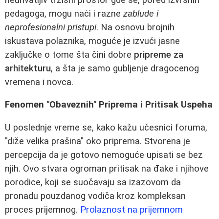
pedagoga, mogu naći i razne
zablude i
neprofesionalni pristupi
. Na osnovu brojnih
iskustava polaznika, moguće je izvući jasne
zaključke o tome šta čini dobre
pripreme za
arhitekturu
, a šta je samo gubljenje dragocenog
vremena i novca.
Fenomen "Obaveznih" Priprema i Pritisak Uspeha
U poslednje vreme se, kako kažu učesnici foruma,
"diže velika prašina" oko priprema. Stvorena je
percepcija da je gotovo nemoguće upisati se bez
njih. Ovo stvara ogroman pritisak na đake i njihove
porodice, koji se suočavaju sa izazovom da
pronadu pouzdanog vodiča kroz kompleksan
proces prijemnog.
Prolaznost na prijemnom