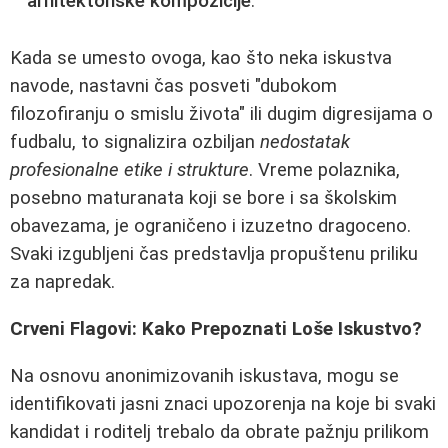
arhitektonske kompozicije
.
Kada se umesto ovoga, kao što neka iskustva
navode, nastavni čas posveti "dubokom
filozofiranju o smislu života" ili dugim digresijama o
fudbalu, to signalizira ozbiljan
nedostatak
profesionalne etike i strukture
. Vreme polaznika,
posebno maturanata koji se bore i sa školskim
obavezama, je ograničeno i izuzetno dragoceno.
Svaki izgubljeni čas predstavlja propuštenu priliku
za napredak.
Crveni Flagovi: Kako Prepoznati Loše Iskustvo?
Na osnovu anonimizovanih iskustava, mogu se
identifikovati jasni znaci upozorenja na koje bi svaki
kandidat i roditelj trebalo da obrate pažnju prilikom