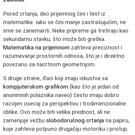
Pored crtanja, deo prijemnog čini i test iz
matematike. Iako se čini manje zastrašujućim, ne
sme se zanemariti. Neke pripreme ga tretiraju kao
sekundarnu stavku, što može biti greška.
Matematika na prijemnom
zahteva preciznost i
razumevanje prostornih odnosa, što je i direktno
povezano sa nacrtnom geometrijom.
S druge strane, đaci koji imaju iskustva sa
kompjuterskom grafikom
(kao što je jedan od
anonimnih polaznika naveo) često imaju dobro
razvijen osecaj za perspektivu i trodimenzionalne
oblike. Ovo može biti velika prednost, ali ne
zamenjuje vežbu
slobodoručnog crtanja
na papiru,
koje zahteva potpuno drugačiju motoriku i pristup.