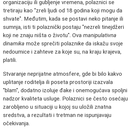
organizaciju ili gubljenje vremena, polaznici se
tretiraju kao "zreli ljudi od 18 godina koji mogu da
shvate". Međutim, kada se postavi neko pitanje ili
sumnja, isti ti polaznički postaju "nezreli tinejdžeri
koji ne znaju ništa o životu". Ova
manipulativna
dinamika
može sprečiti polaznike da iskažu svoje
nedoumice i zahteve za koje su, na kraju krajeva,
platili.
Stvaranje neprijatne atmosfere, gde bi bilo kakvo
uplitanje roditelja ili poseta prostoriji izazvala
"blam", dodatno izoluje đake i onemogućava spoljni
nadzor kvaliteta usluge. Polaznici se često osećaju
zarobljeno u situaciji u kojoj su uložili znatna
sredstva, a rezultati i tretman ne ispunjavaju
očekivanja.