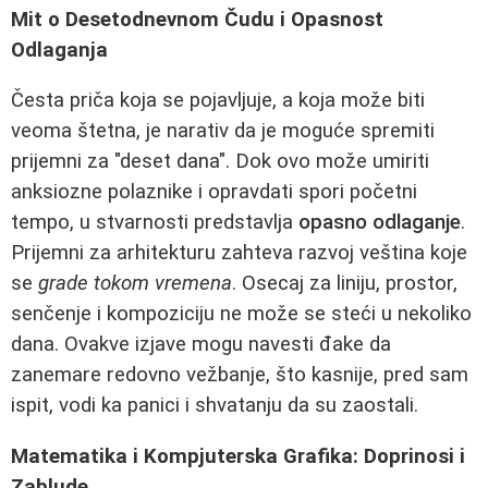
Mit o Desetodnevnom Čudu i Opasnost
Odlaganja
Česta priča koja se pojavljuje, a koja može biti
veoma štetna, je narativ da je moguće spremiti
prijemni za "deset dana". Dok ovo može umiriti
anksiozne polaznike i opravdati spori početni
tempo, u stvarnosti predstavlja
opasno odlaganje
.
Prijemni za arhitekturu zahteva razvoj veština koje
se
grade tokom vremena
. Osecaj za liniju, prostor,
senčenje i kompoziciju ne može se steći u nekoliko
dana. Ovakve izjave mogu navesti đake da
zanemare redovno vežbanje, što kasnije, pred sam
ispit, vodi ka panici i shvatanju da su zaostali.
Matematika i Kompjuterska Grafika: Doprinosi i
Zablude