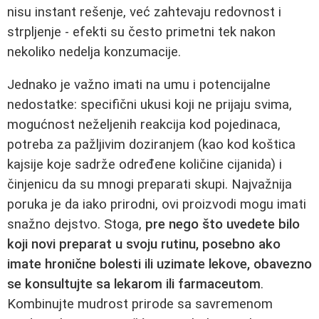
nisu instant rešenje, već zahtevaju redovnost i
strpljenje - efekti su često primetni tek nakon
nekoliko nedelja konzumacije.
Jednako je važno imati na umu i potencijalne
nedostatke: specifični ukusi koji ne prijaju svima,
mogućnost neželjenih reakcija kod pojedinaca,
potreba za pažljivim doziranjem (kao kod koštica
kajsije koje sadrže određene količine cijanida) i
činjenicu da su mnogi preparati skupi. Najvažnija
poruka je da iako prirodni, ovi proizvodi mogu imati
snažno dejstvo. Stoga,
pre nego što uvedete bilo
koji novi preparat u svoju rutinu, posebno ako
imate hronične bolesti ili uzimate lekove, obavezno
se konsultujte sa lekarom ili farmaceutom
.
Kombinujte mudrost prirode sa savremenom