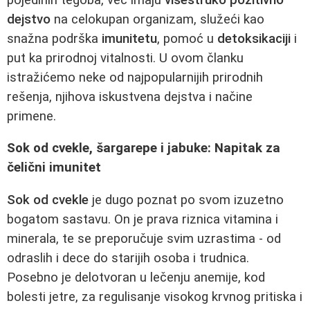
dejstvo
na celokupan organizam, služeći kao
snažna podrška
imunitetu
, pomoć u
detoksikaciji
i
put ka prirodnoj vitalnosti. U ovom članku
istražićemo neke od najpopularnijih prirodnih
rešenja, njihova iskustvena dejstva i načine
primene.
Sok od cvekle, šargarepe i jabuke: Napitak za
čelični imunitet
Sok od cvekle
je dugo poznat po svom izuzetno
bogatom sastavu. On je prava riznica vitamina i
minerala, te se preporučuje svim uzrastima - od
odraslih i dece do starijih osoba i trudnica.
Posebno je delotvoran u lečenju anemije, kod
bolesti jetre, za regulisanje visokog krvnog pritiska i