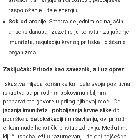
raspoloženje i daje energiju.
Sok od aronije:
Smatra se jednim od najjačih
antioksidanasa, izuzetno je koristan za jačanje
imuniteta, regulaciju krvnog pritiska i čišćenje
organizma.
Zaključak: Priroda kao saveznik, ali uz oprez
Iskustva hiljada korisnika koji dele svoja pozitivna
iskustva sa prirodnim sokovima i biljnim
preparatima govore u prilog njihovoj moći. Od
jačanja imuniteta
i
poboljšanja krvne slike
do
podrške u
detoksikaciji
i
mršavljenju
, ovi prirodni
eliksiri nude holistički pristup zdravlju. Međutim,
ključ uspeha leži u razumevanju da oni najčešće