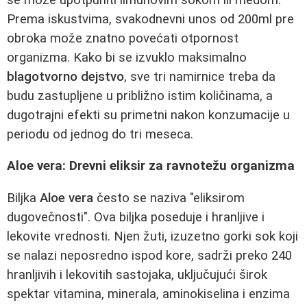
Prema iskustvima, svakodnevni unos od 200ml pre
obroka može znatno povećati otpornost
organizma. Kako bi se izvuklo maksimalno
blagotvorno dejstvo
, sve tri namirnice treba da
budu zastupljene u približno istim količinama, a
dugotrajni efekti su primetni nakon konzumacije u
periodu od jednog do tri meseca.
Aloe vera: Drevni eliksir za ravnotežu organizma
Biljka
Aloe vera
često se naziva "eliksirom
dugovečnosti". Ova biljka poseduje i hranljive i
lekovite vrednosti. Njen žuti, izuzetno gorki sok koji
se nalazi neposredno ispod kore, sadrži preko 240
hranljivih i lekovitih sastojaka, uključujući širok
spektar vitamina, minerala, aminokiselina i enzima