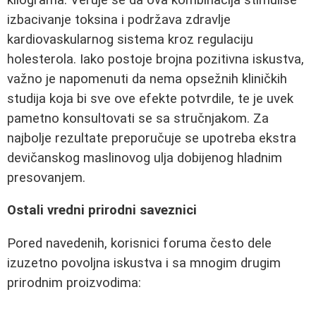
izbacivanje toksina i podržava zdravlje
kardiovaskularnog sistema kroz regulaciju
holesterola. Iako postoje brojna pozitivna iskustva,
važno je napomenuti da nema opsežnih kliničkih
studija koja bi sve ove efekte potvrdile, te je uvek
pametno konsultovati se sa stručnjakom. Za
najbolje rezultate preporučuje se upotreba ekstra
devičanskog maslinovog ulja dobijenog hladnim
presovanjem.
Ostali vredni prirodni saveznici
Pored navedenih, korisnici foruma često dele
izuzetno povoljna iskustva i sa mnogim drugim
prirodnim proizvodima: