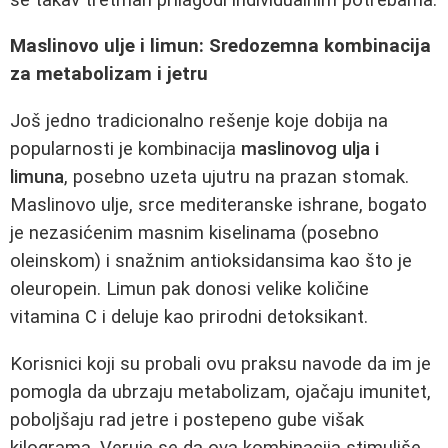
Maslinovo ulje i limun: Sredozemna kombinacija
za metabolizam i jetru
Još jedno tradicionalno rešenje koje dobija na
popularnosti je kombinacija
maslinovog ulja i
limuna
, posebno uzeta ujutru na prazan stomak.
Maslinovo ulje, srce mediteranske ishrane, bogato
je nezasićenim masnim kiselinama (posebno
oleinskom) i snažnim antioksidansima kao što je
oleuropein. Limun pak donosi velike količine
vitamina C i deluje kao prirodni detoksikant.
Korisnici koji su probali ovu praksu navode da im je
pomogla da ubrzaju metabolizam, ojačaju imunitet,
poboljšaju rad jetre i postepeno gube višak
kilograma. Veruje se da ova kombinacija stimuliše