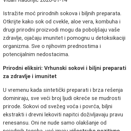
Istražite moć prirodnih sokova i biljnih preparata.
Otkrijte kako sok od cvekle, aloe vera, kombuha i
drugi prirodni proizvodi mogu da poboljšaju vaše
zdravlje, ojačaju imunitet i pomognu u detoksikaciji
organizma. Sve o njihovim prednostima i
potencijalnim nedostacima.
Prirodni eliksiri: Vrhunski sokovi i biljni preparati
za zdravlje i imunitet
U vremenu kada sintetički preparati i brza rešenja
dominiraju, sve veći broj ljudi okreće se mudrosti
prirode. Sokovi od svežeg voća i povrća, biljni
ekstrakti i drevni lekoviti napitci doživljavaju pravu
renesansu. Oni ne nude samo olakšanje od
pojedinih tegoba, već imaju
višestruko pozitivno