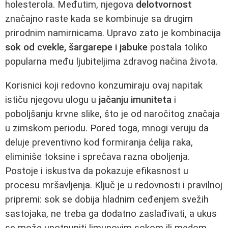
holesterola. Međutim, njegova
delotvornost
značajno raste kada se kombinuje sa drugim
prirodnim namirnicama. Upravo zato je kombinacija
sok od cvekle, šargarepe i jabuke
postala toliko
popularna među ljubiteljima zdravog načina života.
Korisnici koji redovno konzumiraju ovaj napitak
ističu njegovu ulogu u
jačanju imuniteta
i
poboljšanju krvne slike, što je od naročitog značaja
u zimskom periodu. Pored toga, mnogi veruju da
deluje preventivno kod formiranja ćelija raka,
eliminiše toksine i sprečava razna oboljenja.
Postoje i iskustva da pokazuje efikasnost u
procesu mršavljenja. Ključ je u redovnosti i pravilnoj
pripremi: sok se dobija hladnim ceđenjem svežih
sastojaka, ne treba ga dodatno zaslađivati, a ukus
se može upotpuniti limunovim sokom ili medom.