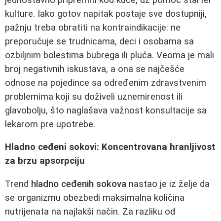
kulture. Iako gotov napitak postaje sve dostupniji,
pažnju treba obratiti na kontraindikacije: ne
preporučuje se trudnicama, deci i osobama sa
ozbiljnim bolestima bubrega ili pluća. Veoma je mali
broj negativnih iskustava, a ona se najčešće
odnose na pojedince sa određenim zdravstvenim
problemima koji su doživeli uznemirenost ili
glavobolju, što naglašava važnost konsultacije sa
lekarom pre upotrebe.
Hladno ceđeni sokovi: Koncentrovana hranljivost
za brzu apsorpciju
Trend
hladno ceđenih sokova
nastao je iz želje da
se organizmu obezbedi maksimalna količina
nutrijenata na najlakši način. Za razliku od