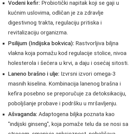
Vodeni kefir:
Probiotički napitak koji se gaji u
kućnim uslovima, odličan je za zdravlje
digestivnog trakta, regulaciju pritiska i
revitalizaciju organizma.
Psilijum (Indijska bokvica):
Rastvorljiva biljna
vlakna koja pomažu kod regulacije stolice, nivoa
holesterola i šećera u krvi, a daju i osećaj sitosti.
Laneno brašno i ulje:
Izvrsni izvori omega-3
masnih kiselina. Kombinacija lanenog brašna i
kefira posebno se preporučuje za detoksikaciju,
poboljšanje probave i podršku u mršavljenju.
Ašvaganda:
Adaptogena biljka poznata kao
"indijski ginseng", koja pomaže telu da se nosi sa
stresom, smanjuje anksioznost, poboljšava