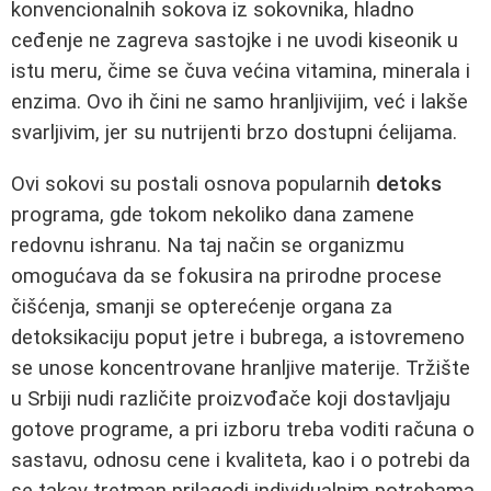
konvencionalnih sokova iz sokovnika, hladno
ceđenje ne zagreva sastojke i ne uvodi kiseonik u
istu meru, čime se čuva većina vitamina, minerala i
enzima. Ovo ih čini ne samo hranljivijim, već i lakše
svarljivim, jer su nutrijenti brzo dostupni ćelijama.
Ovi sokovi su postali osnova popularnih
detoks
programa, gde tokom nekoliko dana zamene
redovnu ishranu. Na taj način se organizmu
omogućava da se fokusira na prirodne procese
čišćenja, smanji se opterećenje organa za
detoksikaciju poput jetre i bubrega, a istovremeno
se unose koncentrovane hranljive materije. Tržište
u Srbiji nudi različite proizvođače koji dostavljaju
gotove programe, a pri izboru treba voditi računa o
sastavu, odnosu cene i kvaliteta, kao i o potrebi da
se takav tretman prilagodi individualnim potrebama.