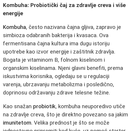
Kombuha: Probiotički čaj za zdravlje creva i više
energije
Kombuha
, često nazivana čajna gljiva, zapravo je
simbioza odabranih bakterija i kvasaca. Ova
fermentisana čajna kultura ima dugu istoriju
upotrebe kao izvor energije i zaštitnik zdravlja.
Bogata je vitaminom B, folnom kiselinom i
organskim kiselinama. Njeni glavni benefiti, prema
iskustvima korisnika, ogledaju se u regulaciji
varenja, ubrzavanju metabolizma i posledično,
doprinosu održavanju zdrave telesne težine.
Kao snažan
probiotik
, kombuha neuporedivo utiče
na zdravlje creva, što je direktno povezano sa jakim
imunitetom
. Velika prednost je što se može
jednostavno pripremiti kod kuće, uz pomoć starter