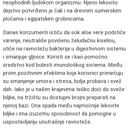
neophodnih ljudskom organizmu. Njeno lekovito
dejstvo potvrđeno je čak i na drevnim sumerskim
pločama i egipatskim grobnicama.
Danas konzumenti ističu da sok aloe vere podstiče
varenje, neutrališe povišenu želudačnu kiselinu,
utiče na ravnotežu bakterija u digestivnom sistemu
i smanjuje gljivice. Koristi se i kao pomoćno
sredstvo kod bolesti imunološkog sistema. Među
prvim pozitivnim efektima koje korisnici primećuju
su smanjenje umora i stresa, bolja probava i svež
dah. Iako je u našim krajevima teško doći do sveže
biljke, na tržištu su dostupni brojni preparati na
njenoj bazi. Ona spada među najmoćnije lekovite
biljke i ima izuzetnu sposobnost da pomogne u
uspostavljanju unutrašnje ravnoteže.