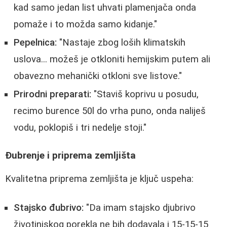
kad samo jedan list uhvati plamenjača onda
pomaže i to možda samo kidanje."
Pepelnica:
"Nastaje zbog loših klimatskih
uslova... možeš je otkloniti hemijskim putem ali
obavezno mehanički otkloni sve listove."
Prirodni preparati:
"Staviš koprivu u posudu,
recimo burence 50l do vrha puno, onda naliješ
vodu, poklopiš i tri nedelje stoji."
Đubrenje i priprema zemljišta
Kvalitetna priprema zemljišta je ključ uspeha:
Stajsko đubrivo:
"Da imam stajsko djubrivo
životinjskog porekla ne bih dodavala i 15-15-15