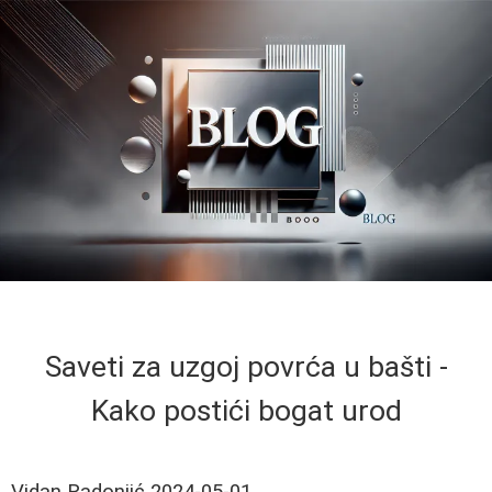
Saveti za uzgoj povrća u bašti -
Kako postići bogat urod
Vidan Radonjić
2024-05-01