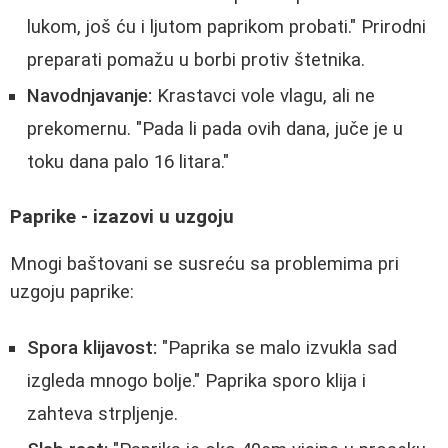
lukom, još ću i ljutom paprikom probati." Prirodni
preparati pomažu u borbi protiv štetnika.
Navodnjavanje:
Krastavci vole vlagu, ali ne
prekomernu. "Pada li pada ovih dana, juče je u
toku dana palo 16 litara."
Paprike - izazovi u uzgoju
Mnogi baštovani se susreću sa problemima pri
uzgoju paprike:
Spora klijavost:
"Paprika se malo izvukla sad
izgleda mnogo bolje." Paprika sporo klija i
zahteva strpljenje.