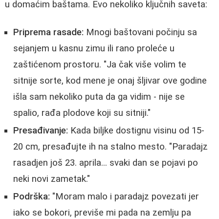
u domaćim baštama. Evo nekoliko ključnih saveta:
Priprema rasade:
Mnogi baštovani počinju sa
sejanjem u kasnu zimu ili rano proleće u
zaštićenom prostoru. "Ja čak više volim te
sitnije sorte, kod mene je onaj šljivar ove godine
išla sam nekoliko puta da ga vidim - nije se
spalio, rađa plodove koji su sitniji."
Presađivanje:
Kada biljke dostignu visinu od 15-
20 cm, presađujte ih na stalno mesto. "Paradajz
rasadjen još 23. aprila... svaki dan se pojavi po
neki novi zametak."
Podrška:
"Moram malo i paradajz povezati jer
iako se bokori, previše mi pada na zemlju pa