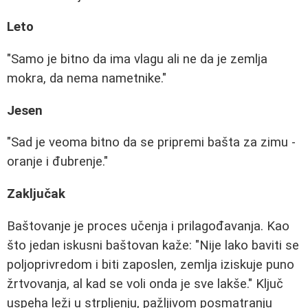
Leto
"Samo je bitno da ima vlagu ali ne da je zemlja
mokra, da nema nametnike."
Jesen
"Sad je veoma bitno da se pripremi bašta za zimu -
oranje i đubrenje."
Zaključak
Baštovanje je proces učenja i prilagođavanja. Kao
što jedan iskusni baštovan kaže: "Nije lako baviti se
poljoprivredom i biti zaposlen, zemlja iziskuje puno
žrtvovanja, al kad se voli onda je sve lakše." Ključ
uspeha leži u strpljenju, pažljivom posmatranju