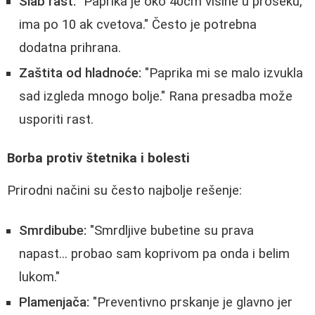
Slab rast:
"Paprika je oko 40cm visine u proseku,
ima po 10 ak cvetova." Često je potrebna
dodatna prihrana.
Zaštita od hladnoće:
"Paprika mi se malo izvukla
sad izgleda mnogo bolje." Rana presadba može
usporiti rast.
Borba protiv štetnika i bolesti
Prirodni načini su često najbolje rešenje:
Smrdibube:
"Smrdljive bubetine su prava
napast... probao sam koprivom pa onda i belim
lukom."
Plamenjača:
"Preventivno prskanje je glavno jer