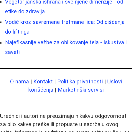
Vegetarijanska ishrana i sve njene dimenzije - od
etike do zdravlja
Vodič kroz savremene tretmane lica: Od čišćenja
do liftinga
Najefikasnije vežbe za oblikovanje tela - Iskustva i
saveti
O nama
|
Kontakt
|
Politika privatnosti
|
Uslovi
korišćenja
|
Marketinški servisi
Urednici i autori ne preuzimaju nikakvu odgovornost
za bilo kakve greške ili propuste u sadržaju ovog