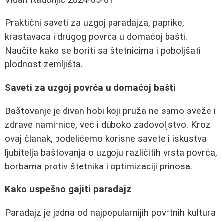
Praktični saveti za uzgoj paradajza, paprike,
krastavaca i drugog povrća u domaćoj bašti.
Naučite kako se boriti sa štetnicima i poboljšati
plodnost zemljišta.
Saveti za uzgoj povrća u domaćoj bašti
Baštovanje je divan hobi koji pruža ne samo sveže i
zdrave namirnice, već i duboko zadovoljstvo. Kroz
ovaj članak, podelićemo korisne savete i iskustva
ljubitelja baštovanja o uzgoju različitih vrsta povrća,
borbama protiv štetnika i optimizaciji prinosa.
Kako uspešno gajiti paradajz
Paradajz je jedna od najpopularnijih povrtnih kultura