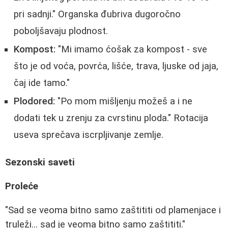
pri sadnji." Organska đubriva dugoročno
poboljšavaju plodnost.
Kompost:
"Mi imamo ćošak za kompost - sve
što je od voća, povrća, lišće, trava, ljuske od jaja,
čaj ide tamo."
Plodored:
"Po mom mišljenju možeš a i ne
dodati tek u zrenju za cvrstinu ploda." Rotacija
useva sprečava iscrpljivanje zemlje.
Sezonski saveti
Proleće
"Sad se veoma bitno samo zaštititi od plamenjace i
truleži... sad je veoma bitno samo zaštititi."