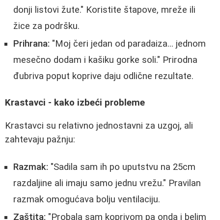
donji listovi žute." Koristite štapove, mreže ili
žice za podršku.
Prihrana:
"Moj čeri jedan od paradaiza... jednom
mesečno dodam i kašiku gorke soli." Prirodna
đubriva poput koprive daju odlične rezultate.
Krastavci - kako izbeći probleme
Krastavci su relativno jednostavni za uzgoj, ali
zahtevaju pažnju:
Razmak:
"Sadila sam ih po uputstvu na 25cm
razdaljine ali imaju samo jednu vrežu." Pravilan
razmak omogućava bolju ventilaciju.
Zaštita:
"Probala sam koprivom pa onda i belim