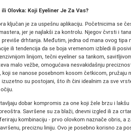
ili Olovka: Koji Eyeliner Je Za Vas?
tora ključan je za uspešnu aplikaciju. Početnicima se č
omastera, jer je najlakši za kontrolu. Njegov čvrsti i t
ez previše drhtanja. Međutim, jedna od mana ovog tipa
ije ili tendencija da se boja vremenom izbledi ili posivi
enzivnijom linijom, tečni eyeliner sa tankom, savitljiv
ahteva malo vežbe, omogućava nesvakidašnju preciznos
ri, koji se nanose posebnom kosom četkicom, pružaju 
 i izuzetno su postojani, što ih čini idealnim za sve vrs
očiju.
avljaju dobar kompromis za one koji žele brzu i lakšu ap
preoštra. Savršene su za blaži, dnevni izgled ili za crta
eriraju kombinaciju - prvo olovkom naznače obris, a 
avršenu, preciznu liniju. Ovo je posebno korisno za po