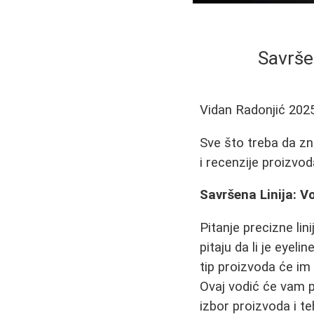
Savrše
Vidan Radonjić
202
Sve što treba da zn
i recenzije proizvod
Savršena Linija: Vo
Pitanje precizne li
pitaju da li je eyel
tip proizvoda će im
Ovaj vodić će vam 
izbor proizvoda i te