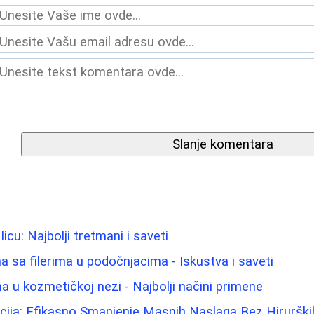
Slanje komentara
licu: Najbolji tretmani i saveti
 sa filerima u podočnjacima - Iskustva i saveti
na u kozmetičkoj nezi - Najbolji načini primene
acija: Efikasno Smanjenje Masnih Naslaga Bez Hiruršk