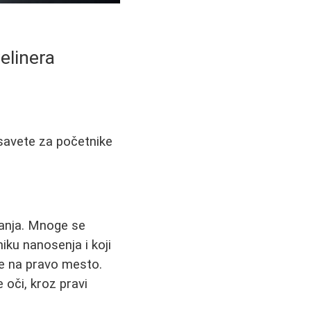
elinera
 savete za početnike
kanja. Mnoge se
niku nanosenja i koji
ste na pravo mesto.
 oči, kroz pravi