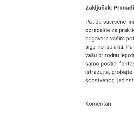
Zaključak: Pronađi
Put do savršene lini
opredelite za prakti
odgovara vašim potr
sigurno isplatiti. 
vašu prirodnu lepot
samo postići fantast
istražujte, probajte
sopstvenog, jedins
Komentari