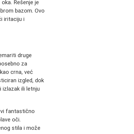
 oka. Rešenje je
 dobrom bazom. Ovo
iritaciju i
nemariti druge
 posebno za
 kao crna, već
ticiran izgled, dok
izlazak ili letnju
ovi fantastično
lave oči.
nog stila i može