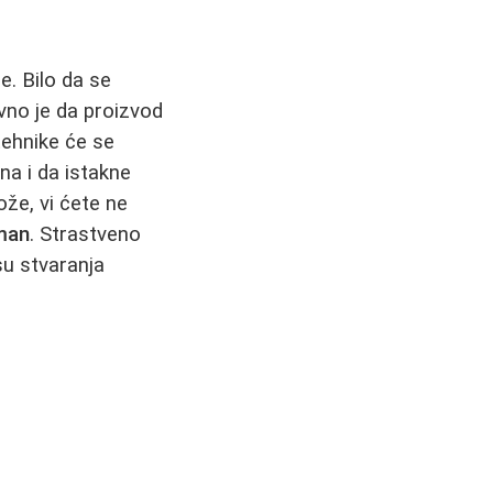
e. Bilo da se
avno je da proizvod
tehnike će se
na i da istakne
že, vi ćete ne
tman
. Strastveno
su stvaranja