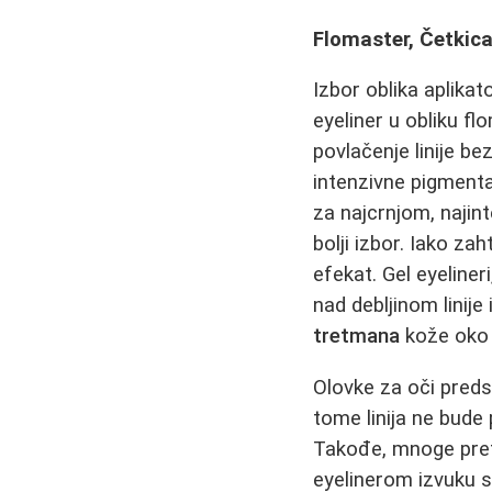
Flomaster, Četkica 
Izbor oblika aplika
eyeliner u obliku fl
povlačenje linije b
intenzivne pigmentac
za najcrnjom, najint
bolji izbor. Iako z
efekat. Gel eyeline
nad debljinom linije
tretmana
kože oko 
Olovke za oči predst
tome linija ne bude 
Takođe, mnoge pref
eyelinerom izvuku s