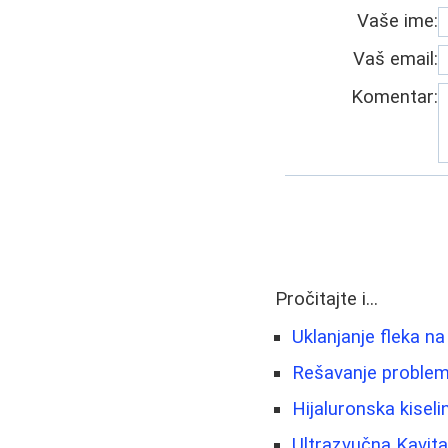
Vaše ime:
Vaš email:
Komentar:
Pročitajte i...
Uklanjanje fleka na 
Rešavanje problema
Hijaluronska kiseli
Ultrazvučna Kavit