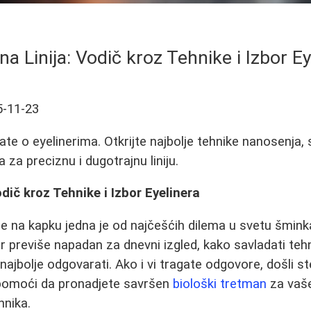
na Linija: Vodič kroz Tehnike i Izbor Ey
5-11-23
ate o eyelinerima. Otkrijte najbolje tehnike nanosenja,
a za preciznu i dugotrajnu liniju.
dič kroz Tehnike i Izbor Eyelinera
nije na kapku jedna je od najčešćih dilema u svetu šmin
iner previše napadan za dnevni izgled, kako savladati teh
 najbolje odgovarati. Ako i vi tragate odgovore, došli 
pomoći da pronadjete savršen
biološki tretman
za vaše
hnika.