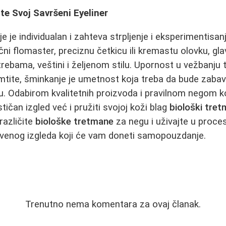
te Svoj Savršeni Eyeliner
je je individualan i zahteva strpljenje i eksperimentisanj
čni flomaster, preciznu četkicu ili kremastu olovku, gl
ebama, veštini i željenom stilu. Upornost u vežbanju 
Pamtite, šminkanje je umetnost koja treba da bude zabav
u. Odabirom kvalitetnih proizvoda i pravilnom negom ko
ičan izgled već i pružiti svojoj koži blag
biološki tre
 različite
biološke tretmane
za negu i uživajte u proce
tvenog izgleda koji će vam doneti samopouzdanje.
Trenutno nema komentara za ovaj članak.