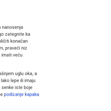
om nanosenja
go zategnite ka
ličiti konačan
m, praveći niz
e imati veću
jašnjem uglu oka, a
ako lepe ili imaju
e senke iste boje
te
podizanje kapaka