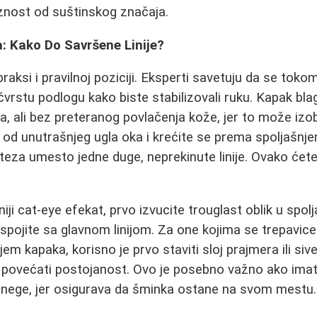
iznost od suštinskog značaja.
: Kako Do Savršene Linije?
praksi i pravilnoj poziciji. Eksperti savetuju da se tok
čvrstu podlogu kako biste stabilizovali ruku. Kapak bla
a, ali bez preteranog povlačenja kože, jer to može izob
te od unutrašnjeg ugla oka i krećite se prema spoljašnje
oteza umesto jedne duge, neprekinute linije. Ovako ćet
iji cat-eye efekat, prvo izvucite trouglast oblik u spol
spojite sa glavnom linijom. Za one kojima se trepavice l
m kapaka, korisno je prvo staviti sloj prajmera ili siv
će povećati postojanost. Ovo je posebno važno ako ima
 nege, jer osigurava da šminka ostane na svom mestu.