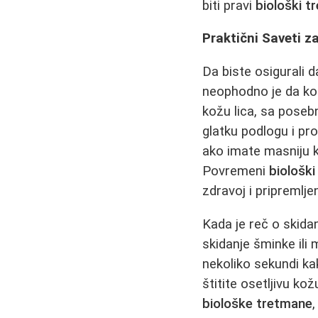
biti pravi
biološki t
Praktični Saveti z
Da biste osigurali d
neophodno je da kožu
kožu lica, sa poseb
glatku podlogu i pro
ako imate masniju k
Povremeni
biološki
zdravoj i pripremlje
Kada je reč o skidan
skidanje šminke ili 
nekoliko sekundi ka
štitite osetljivu k
biološke tretmane