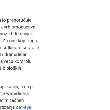
esto preporučuje
anak vrh omogućava
 može biti manjak
. Za one koji tragu
om četkicom često je
t i dramatičan
najveću kontrolu
te
bioloških
likaciju, a da pri
nje waterline-a.
zatim tečnim
stizanje
cat-eye