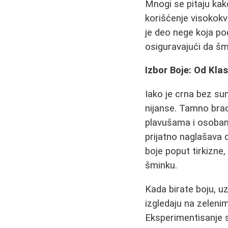
Mnogi se pitaju kak
korišćenje visokok
je deo nege koja p
osiguravajući da š
Izbor Boje: Od Kla
Iako je crna bez su
nijanse. Tamno brao
plavušama i osobama
prijatno naglašava o
boje poput tirkizne, 
šminku.
Kada birate boju, uz
izgledaju na zeleni
Eksperimentisanje 