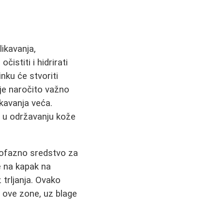
likavanja,
istiti i hidrirati
nku će stvoriti
o je naročito važno
ikavanja veća.
 u održavanju kože
dvofazno sredstvo za
e na kapak na
 trljanja. Ovako
a ove zone, uz blage