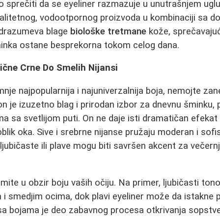
o sprečiti da se eyeliner razmazuje u unutrašnjem uglu
valitetnog, vodootpornog proizvoda u kombinaciji sa
odrazumeva blage
biološke tretmane
kože, sprečavajući 
minka ostane besprekorna tokom celog dana.
sične Crne Do Smelih Nijansi
mnje najpopularnija i najuniverzalnija boja, nemojte za
n je izuzetno blag i prirodan izbor za dnevnu šminku,
 sa svetlijom puti. On ne daje isti dramatičan efekat
blik oka. Sive i srebrne nijanse pružaju moderan i sofis
ljubičaste ili plave mogu biti savršen akcent za večernji 
mite u obzir boju vaših očiju. Na primer, ljubičasti ton
m i smedjim ocima, dok plavi eyeliner može da istakne p
sa bojama je deo zabavnog procesa otkrivanja sopstve