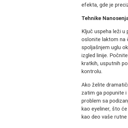
efekta, gde je prec
Tehnike Nanosenja
Ključ uspeha leži u 
oslonite laktom na 
spoljašnjem uglu ok
izgled linije. Počni
kratkih, usputnih p
kontrolu.
Ako želite dramatičn
zatim ga popunite i 
problem sa podizanje
kao eyeliner, što 
kao deo vaše rutne