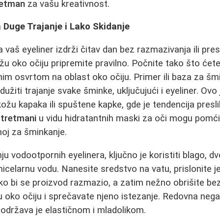
retman
za vašu kreativnost.
a Duge Trajanje i Lako Skidanje
a vaš eyeliner izdrži čitav dan bez razmazivanja ili pres
 oko očiju pripremite pravilno. Počnite tako što ćete oč
nim osvrtom na oblast oko očiju. Primer ili baza za šmi
dužiti trajanje svake šminke, uključujući i eyeliner. Ov
ožu kapaka ili spuštene kapke, gde je tendencija presl
 tretmani
u vidu hidratantnih maski za oči mogu pomći
noj za šminkanje.
ju vodootpornih eyelinera, ključno je koristiti blago, 
micelarnu vodu. Nanesite sredstvo na vatu, prislonite j
ko bi se proizvod razmazio, a zatim nežno obrišite bez
ožu oko očiju i sprečavate njeno istezanje. Redovna neg
, održava je elastičnom i mladolikom.