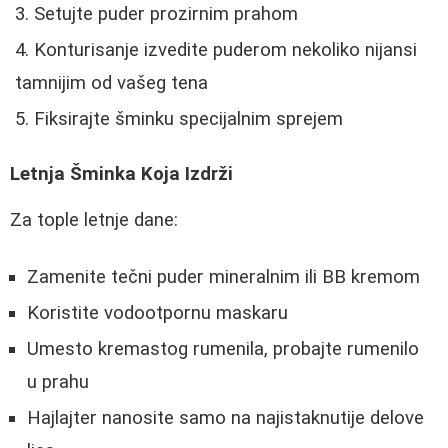
Setujte puder prozirnim prahom
Konturisanje izvedite puderom nekoliko nijansi
tamnijim od vašeg tena
Fiksirajte šminku specijalnim sprejem
Letnja Šminka Koja Izdrži
Za tople letnje dane:
Zamenite tečni puder mineralnim ili BB kremom
Koristite vodootpornu maskaru
Umesto kremastog rumenila, probajte rumenilo
u prahu
Hajlajter nanosite samo na najistaknutije delove