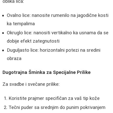
oblika lica:
Ovalno lice: nanosite rumenilo na jagodične kosti
ka tempalima
Okruglo lice: nanositi vertikalno ka usnama da se
dobije efekt zategnutosti
Duguljasto lice: horizontalni potezi na sredini
obraza
Dugotrajna Šminka za Specijalne Prilike
Za svadbe i svečane prilike:
Koristite prajmer specifičan za vaš tip kože
Tečni puder sa srednjim do punim pokrivanjem