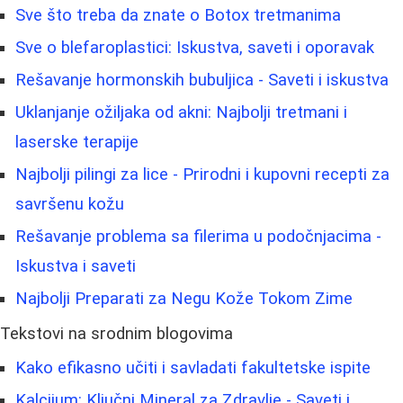
Sve što treba da znate o Botox tretmanima
Sve o blefaroplastici: Iskustva, saveti i oporavak
Rešavanje hormonskih bubuljica - Saveti i iskustva
Uklanjanje ožiljaka od akni: Najbolji tretmani i
laserske terapije
Najbolji pilingi za lice - Prirodni i kupovni recepti za
savršenu kožu
Rešavanje problema sa filerima u podočnjacima -
Iskustva i saveti
Najbolji Preparati za Negu Kože Tokom Zime
Tekstovi na srodnim blogovima
Kako efikasno učiti i savladati fakultetske ispite
Kalcijum: Ključni Mineral za Zdravlje - Saveti i