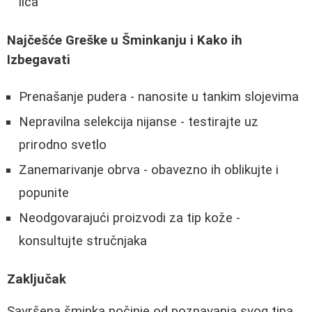
lica
Najčešće Greške u Šminkanju i Kako ih
Izbegavati
Prenašanje pudera - nanosite u tankim slojevima
Nepravilna selekcija nijanse - testirajte uz
prirodno svetlo
Zanemarivanje obrva - obavezno ih oblikujte i
popunite
Neodgovarajući proizvodi za tip kože -
konsultujte stručnjaka
Zaključak
Savršena šminka počinje od poznavanja svog tipa