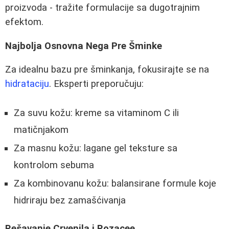
proizvoda - tražite formulacije sa dugotrajnim
efektom.
Najbolja Osnovna Nega Pre Šminke
Za idealnu bazu pre šminkanja, fokusirajte se na
hidrataciju
. Eksperti preporučuju:
Za suvu kožu: kreme sa vitaminom C ili
matičnjakom
Za masnu kožu: lagane gel teksture sa
kontrolom sebuma
Za kombinovanu kožu: balansirane formule koje
hidriraju bez zamašćivanja
Rešavanje Crvenila i Rozacee