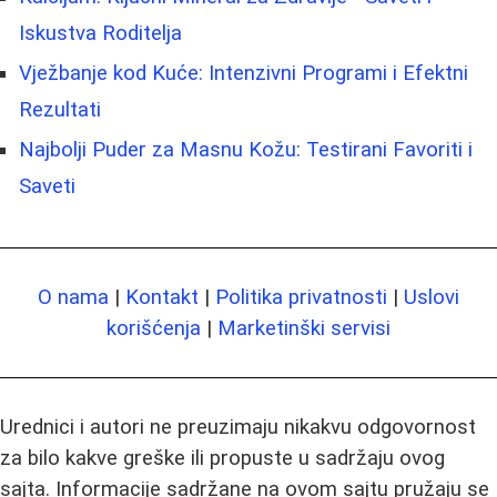
Iskustva Roditelja
Vježbanje kod Kuće: Intenzivni Programi i Efektni
Rezultati
Najbolji Puder za Masnu Kožu: Testirani Favoriti i
Saveti
O nama
|
Kontakt
|
Politika privatnosti
|
Uslovi
korišćenja
|
Marketinški servisi
Urednici i autori ne preuzimaju nikakvu odgovornost
za bilo kakve greške ili propuste u sadržaju ovog
sajta. Informacije sadržane na ovom sajtu pružaju se