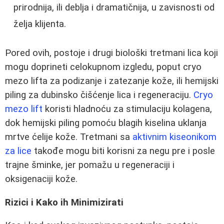
prirodnija, ili deblja i dramatičnija, u zavisnosti od
želja klijenta.
Pored ovih, postoje i drugi biološki tretmani lica koji
mogu doprineti celokupnom izgledu, poput cryo
mezo lifta za podizanje i zatezanje kože, ili hemijski
piling za dubinsko čišćenje lica i regeneraciju.
Cryo
mezo lift
koristi hladnoću za stimulaciju kolagena,
dok hemijski piling pomoću blagih kiselina uklanja
mrtve ćelije kože. Tretmani sa
aktivnim kiseonikom
za lice
takođe mogu biti korisni za negu pre i posle
trajne šminke, jer pomažu u regeneraciji i
oksigenaciji kože.
Rizici i Kako ih Minimizirati