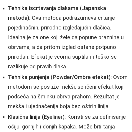
Tehnika iscrtavanja dlakama (Japanska
metoda):
Ova metoda podrazumeva crtanje
pojedinačnih, prirodno izgledajućih dlačica.
Idealna je za one koji žele da popune praznine u
obrvama, a da pritom izgled ostane potpuno
prirodan. Efekat je veoma suptilan i teško se
razlikuje od pravih dlaka.
Tehnika punjenja (Powder/Ombre efekat):
Ovom
metodom se postiže mekši, senčeni efekat koji
podseća na šminku obrva prahom. Rezultat je
mekša i ujednačenija boja bez oštrih linija.
Klasična linija (Eyeliner):
Koristi se za definisanje
očiju, gornjih i donjih kapaka. Može biti tanja i