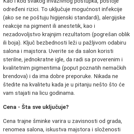
Kao i kod svakog invazivnog postupka, postoje
određeni rizici. To uključuje mogućnost infekcije
(ako se ne poštuju higijenski standardi), alergijske
reakcije na pigment ili anestetik, kao i
nezadovoljstvo krajnjim rezultatom (pogrešan oblik
ili boja). Ključ bezbednosti leži u pažljivom odabiru
salona i majstora. Uverite se da salon koristi
sterilne, jednokratne igle, da radi sa proverenim i
kvalitetnim pigmentima (poput poznatih nemačkih
brendova) i da ima dobre preporuke. Nikada ne
štedite na kvalitetu kada je u pitanju nešto što će
vam stajati na licu godinama.
Cena - Šta sve uključuje?
Cena trajne šminke varira u zavisnosti od grada,
renomea salona, iskustva majstora i složenosti