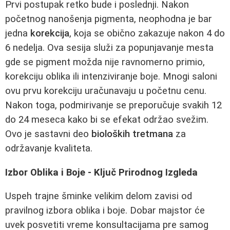
Prvi postupak retko bude i poslednji. Nakon
početnog nanošenja pigmenta, neophodna je bar
jedna
korekcija
, koja se obično zakazuje nakon 4 do
6 nedelja. Ova sesija služi za popunjavanje mesta
gde se pigment možda nije ravnomerno primio,
korekciju oblika ili intenziviranje boje. Mnogi saloni
ovu prvu korekciju uračunavaju u početnu cenu.
Nakon toga, podmirivanje se preporučuje svakih 12
do 24 meseca kako bi se efekat održao svežim.
Ovo je sastavni deo
bioloških tretmana
za
održavanje kvaliteta.
Izbor Oblika i Boje - Ključ Prirodnog Izgleda
Uspeh trajne šminke velikim delom zavisi od
pravilnog izbora oblika i boje. Dobar majstor će
uvek posvetiti vreme konsultacijama pre samog