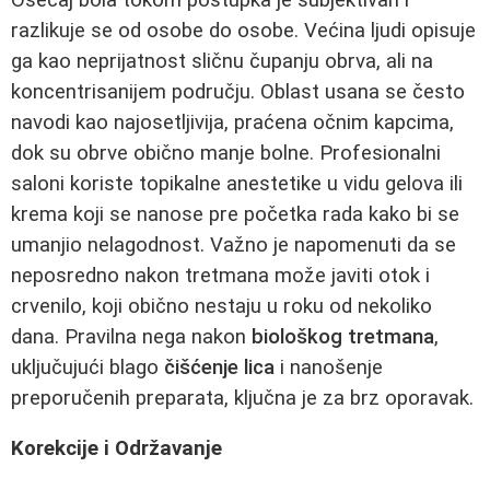
razlikuje se od osobe do osobe. Većina ljudi opisuje
ga kao neprijatnost sličnu čupanju obrva, ali na
koncentrisanijem području. Oblast usana se često
navodi kao najosetljivija, praćena očnim kapcima,
dok su obrve obično manje bolne. Profesionalni
saloni koriste topikalne anestetike u vidu gelova ili
krema koji se nanose pre početka rada kako bi se
umanjio nelagodnost. Važno je napomenuti da se
neposredno nakon tretmana može javiti otok i
crvenilo, koji obično nestaju u roku od nekoliko
dana. Pravilna nega nakon
biološkog tretmana
,
uključujući blago
čišćenje lica
i nanošenje
preporučenih preparata, ključna je za brz oporavak.
Korekcije i Održavanje