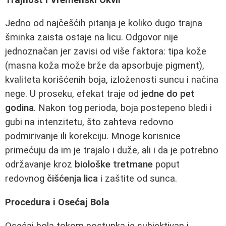
Jedno od najčešćih pitanja je koliko dugo trajna
šminka zaista ostaje na licu. Odgovor nije
jednoznačan jer zavisi od više faktora: tipa kože
(masna koža može brže da apsorbuje pigment),
kvaliteta korišćenih boja, izloženosti suncu i načina
nege. U proseku, efekat traje od
jedne do pet
godina
. Nakon tog perioda, boja postepeno bledi i
gubi na intenzitetu, što zahteva redovno
podmirivanje ili korekciju. Mnoge korisnice
primećuju da im je trajalo i duže, ali i da je potrebno
održavanje kroz
biološke tretmane
poput
redovnog
čišćenja lica
i zaštite od sunca.
Procedura i Osećaj Bola
Osećaj bola tokom postupka je subjektivan i