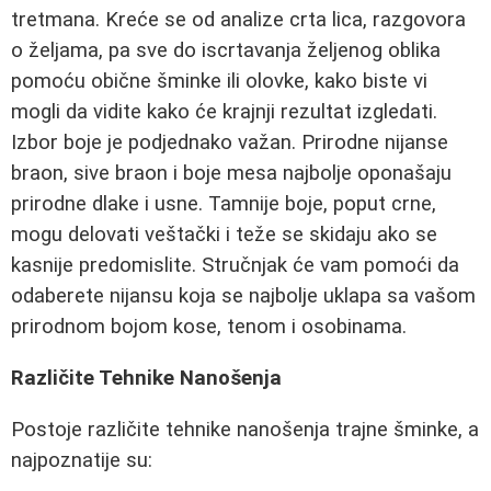
tretmana. Kreće se od analize crta lica, razgovora
o željama, pa sve do iscrtavanja željenog oblika
pomoću obične šminke ili olovke, kako biste vi
mogli da vidite kako će krajnji rezultat izgledati.
Izbor boje je podjednako važan. Prirodne nijanse
braon, sive braon i boje mesa najbolje oponašaju
prirodne dlake i usne. Tamnije boje, poput crne,
mogu delovati veštački i teže se skidaju ako se
kasnije predomislite. Stručnjak će vam pomoći da
odaberete nijansu koja se najbolje uklapa sa vašom
prirodnom bojom kose, tenom i osobinama.
Različite Tehnike Nanošenja
Postoje različite tehnike nanošenja trajne šminke, a
najpoznatije su: