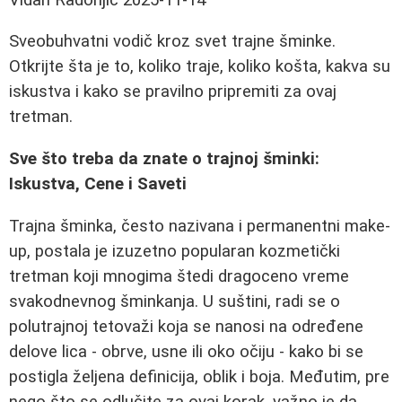
Sveobuhvatni vodič kroz svet trajne šminke.
Otkrijte šta je to, koliko traje, koliko košta, kakva su
iskustva i kako se pravilno pripremiti za ovaj
tretman.
Sve što treba da znate o trajnoj šminki:
Iskustva, Cene i Saveti
Trajna šminka, često nazivana i permanentni make-
up, postala je izuzetno popularan kozmetički
tretman koji mnogima štedi dragoceno vreme
svakodnevnog šminkanja. U suštini, radi se o
polutrajnoj tetovaži koja se nanosi na određene
delove lica - obrve, usne ili oko očiju - kako bi se
postigla željena definicija, oblik i boja. Međutim, pre
nego što se odlučite za ovaj korak, važno je da