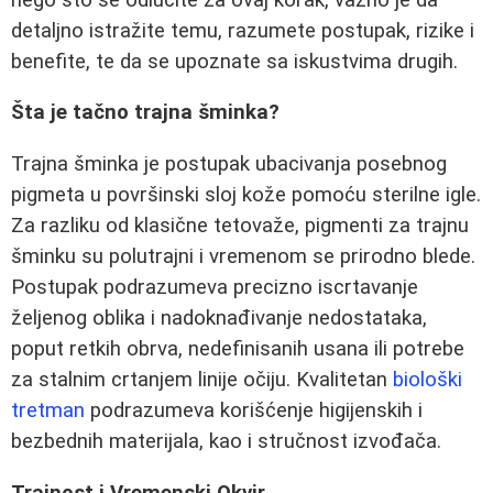
detaljno istražite temu, razumete postupak, rizike i
benefite, te da se upoznate sa iskustvima drugih.
Šta je tačno trajna šminka?
Trajna šminka je postupak ubacivanja posebnog
pigmeta u površinski sloj kože pomoću sterilne igle.
Za razliku od klasične tetovaže, pigmenti za trajnu
šminku su polutrajni i vremenom se prirodno blede.
Postupak podrazumeva precizno iscrtavanje
željenog oblika i nadoknađivanje nedostataka,
poput retkih obrva, nedefinisanih usana ili potrebe
za stalnim crtanjem linije očiju. Kvalitetan
biološki
tretman
podrazumeva korišćenje higijenskih i
bezbednih materijala, kao i stručnost izvođača.
Trajnost i Vremenski Okvir