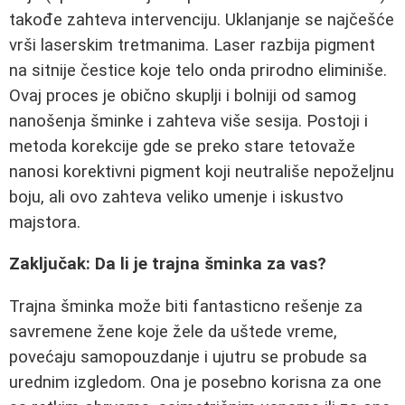
takođe zahteva intervenciju. Uklanjanje se najčešće
vrši laserskim tretmanima. Laser razbija pigment
na sitnije čestice koje telo onda prirodno eliminiše.
Ovaj proces je obično skuplji i bolniji od samog
nanošenja šminke i zahteva više sesija. Postoji i
metoda korekcije gde se preko stare tetovaže
nanosi korektivni pigment koji neutrališe nepoželjnu
boju, ali ovo zahteva veliko umenje i iskustvo
majstora.
Zaključak: Da li je trajna šminka za vas?
Trajna šminka može biti fantasticno rešenje za
savremene žene koje žele da uštede vreme,
povećaju samopouzdanje i ujutru se probude sa
urednim izgledom. Ona je posebno korisna za one