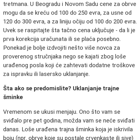
tretmana. U Beogradu i Novom Sadu cene za obrve
mogu da se kreću od 100 do 250 evra, za usne od
120 do 300 evra, a za liniju očiju od 100 do 200 evra.
Uvek se raspitajte šta tačno cena uključuje - da li je
prva korekcija uračunata ili se plaća posebno.
Ponekad je bolje izdvojiti nešto više novca za
proverenog stručnjaka nego se kajati zbog loše
urađenog posla koji će zahtevati dodatne troškove
za ispravku ili lasersko uklanjanje.
Šta ako se predomislite? Uklanjanje trajne
šminke
Vremenom se ukusi menjaju. Ono što vam se
sviđalo pre pet godina, možda vam se neće sviđati
danas. Loše urađena trajna šminka koja je iskrivila
boju (npr. obrve koje su postale crvenkaste ili sive)