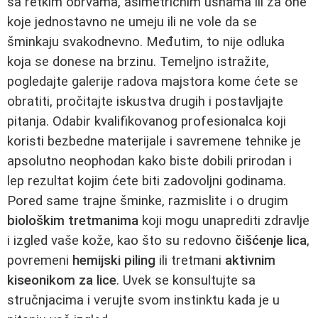
sa retkim obrvama, asimetričnim usnama ili za one
koje jednostavno ne umeju ili ne vole da se
šminkaju svakodnevno. Međutim, to nije odluka
koja se donese na brzinu. Temeljno istražite,
pogledajte galerije radova majstora kome ćete se
obratiti, pročitajte iskustva drugih i postavljajte
pitanja. Odabir kvalifikovanog profesionalca koji
koristi bezbedne materijale i savremene tehnike je
apsolutno neophodan kako biste dobili prirodan i
lep rezultat kojim ćete biti zadovoljni godinama.
Pored same trajne šminke, razmislite i o drugim
biološkim tretmanima
koji mogu unaprediti zdravlje
i izgled vaše kože, kao što su redovno
čišćenje lica
,
povremeni
hemijski piling
ili tretmani
aktivnim
kiseonikom za lice
. Uvek se konsultujte sa
stručnjacima i verujte svom instinktu kada je u