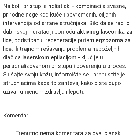
Najbolji pristup je holistički - kombinacija svesne,
prirodne nege kod kuće i povremenih, ciljanih
intervencija od strane stručnjaka. Bilo da se radi o
dubinskoj hidrataciji pomoću
aktivnog kiseonika za
lice
, podsticanju regeneracije putem
egzozoma za
lice
, ili trajnom rešavanju problema nepoželjnih
dlačica
laserskom epilacijom
- ključ je u
personalizovanom pristupu i poverenju u proces.
Slušajte svoju kožu, informište se i prepustite je
stručnjacima kada to zahteva, kako biste dugo
uživali u njenom zdravlju i lepoti.
Komentari
Trenutno nema komentara za ovaj članak.