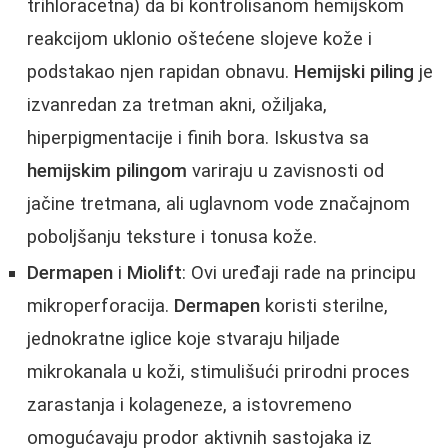
trihloracetna) da bi kontrolisanom hemijskom
reakcijom uklonio oštećene slojeve kože i
podstakao njen rapidan obnavu.
Hemijski piling
je
izvanredan za tretman akni, ožiljaka,
hiperpigmentacije i finih bora. Iskustva sa
hemijskim pilingom
variraju u zavisnosti od
jačine tretmana, ali uglavnom vode značajnom
poboljšanju teksture i tonusa kože.
Dermapen
i
Miolift
: Ovi uređaji rade na principu
mikroperforacija.
Dermapen
koristi sterilne,
jednokratne iglice koje stvaraju hiljade
mikrokanala u koži, stimulišući prirodni proces
zarastanja i kolageneze, a istovremeno
omogućavaju prodor aktivnih sastojaka iz