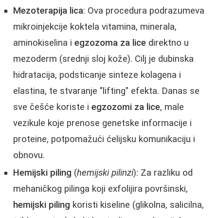
Mezoterapija lica
: Ova procedura podrazumeva
mikroinjekcije koktela vitamina, minerala,
aminokiselina i
egzozoma za lice
direktno u
mezoderm (srednji sloj kože). Cilj je dubinska
hidratacija, podsticanje sinteze kolagena i
elastina, te stvaranje "lifting" efekta. Danas se
sve češće koriste i
egzozomi za lice
, male
vezikule koje prenose genetske informacije i
proteine, potpomažući ćelijsku komunikaciju i
obnovu.
Hemijski piling
(
hemijski pilinzi
): Za razliku od
mehaničkog pilinga koji exfolijira površinski,
hemijski piling
koristi kiseline (glikolna, salicilna,