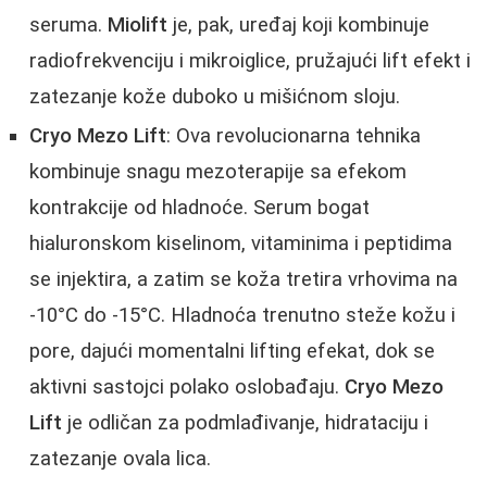
seruma.
Miolift
je, pak, uređaj koji kombinuje
radiofrekvenciju i mikroiglice, pružajući lift efekt i
zatezanje kože duboko u mišićnom sloju.
Cryo Mezo Lift
: Ova revolucionarna tehnika
kombinuje snagu mezoterapije sa efekom
kontrakcije od hladnoće. Serum bogat
hialuronskom kiselinom, vitaminima i peptidima
se injektira, a zatim se koža tretira vrhovima na
-10°C do -15°C. Hladnoća trenutno steže kožu i
pore, dajući momentalni lifting efekat, dok se
aktivni sastojci polako oslobađaju.
Cryo Mezo
Lift
je odličan za podmlađivanje, hidrataciju i
zatezanje ovala lica.