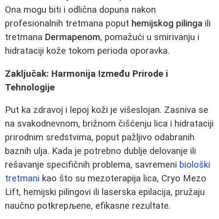
Ona mogu biti i odlična dopuna nakon
profesionalnih tretmana poput
hemijskog pilinga
ili
tretmana
Dermapenom
, pomažući u smirivanju i
hidrataciji kože tokom perioda oporavka.
Zaključak: Harmonija Između Prirode i
Tehnologije
Put ka zdravoj i lepoj koži je višeslojan. Zasniva se
na svakodnevnom, brižnom čišćenju lica i hidrataciji
prirodnim sredstvima, poput pažljivo odabranih
baznih ulja. Kada je potrebno dublje delovanje ili
rešavanje specifičnih problema, savremeni
biološki
tretmani
kao što su mezoterapija lica, Cryo Mezo
Lift, hemijski pilingovi ili laserska epilacija, pružaju
naučno potkrepљene, efikasne rezultate.