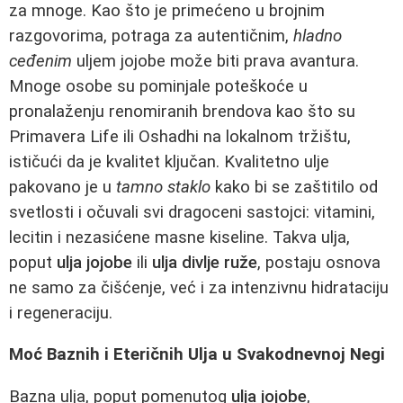
za mnoge. Kao što je primećeno u brojnim
razgovorima, potraga za autentičnim,
hladno
ceđenim
uljem jojobe može biti prava avantura.
Mnoge osobe su pominjale poteškoće u
pronalaženju renomiranih brendova kao što su
Primavera Life ili Oshadhi na lokalnom tržištu,
ističući da je kvalitet ključan. Kvalitetno ulje
pakovano je u
tamno staklo
kako bi se zaštitilo od
svetlosti i očuvali svi dragoceni sastojci: vitamini,
lecitin i nezasićene masne kiseline. Takva ulja,
poput
ulja jojobe
ili
ulja divlje ruže
, postaju osnova
ne samo za čišćenje, već i za intenzivnu hidrataciju
i regeneraciju.
Moć Baznih i Eteričnih Ulja u Svakodnevnoj Negi
Bazna ulja, poput pomenutog
ulja jojobe
,