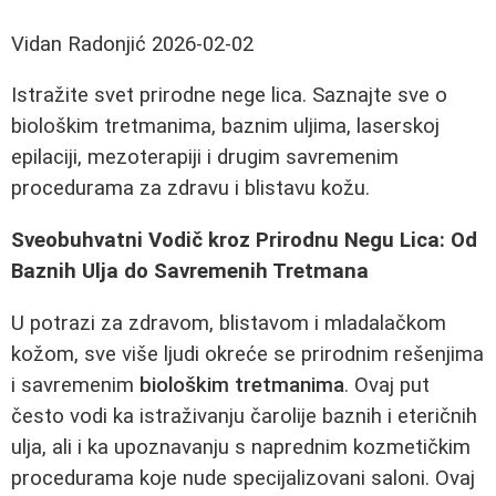
Vidan Radonjić
2026-02-02
Istražite svet prirodne nege lica. Saznajte sve o
biološkim tretmanima, baznim uljima, laserskoj
epilaciji, mezoterapiji i drugim savremenim
procedurama za zdravu i blistavu kožu.
Sveobuhvatni Vodič kroz Prirodnu Negu Lica: Od
Baznih Ulja do Savremenih Tretmana
U potrazi za zdravom, blistavom i mladalačkom
kožom, sve više ljudi okreće se prirodnim rešenjima
i savremenim
biološkim tretmanima
. Ovaj put
često vodi ka istraživanju čarolije baznih i eteričnih
ulja, ali i ka upoznavanju s naprednim kozmetičkim
procedurama koje nude specijalizovani saloni. Ovaj