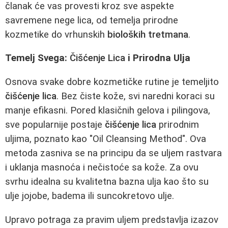
članak će vas provesti kroz sve aspekte
savremene nege lica, od temelja prirodne
kozmetike do vrhunskih
bioloških tretmana
.
Temelj Svega:
Čišćenje Lica
i Prirodna Ulja
Osnova svake dobre kozmetičke rutine je temeljito
čišćenje lica
. Bez čiste kože, svi naredni koraci su
manje efikasni. Pored klasičnih gelova i pilingova,
sve popularnije postaje
čišćenje lica
prirodnim
uljima, poznato kao "Oil Cleansing Method". Ova
metoda zasniva se na principu da se uljem rastvara
i uklanja masnoća i nečistoće sa kože. Za ovu
svrhu idealna su kvalitetna bazna ulja kao što su
ulje jojobe, badema ili suncokretovo ulje.
Upravo potraga za pravim uljem predstavlja izazov