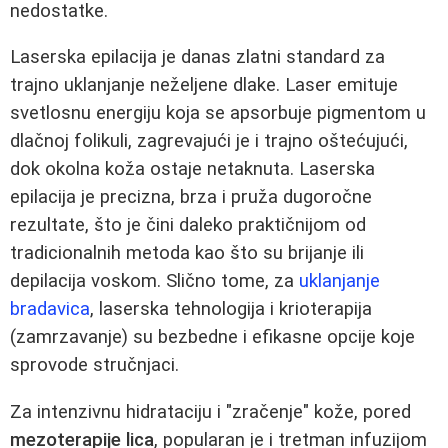
nedostatke.
Laserska epilacija je danas zlatni standard za
trajno uklanjanje neželjene dlake. Laser emituje
svetlosnu energiju koja se apsorbuje pigmentom u
dlačnoj folikuli, zagrevajući je i trajno oštećujući,
dok okolna koža ostaje netaknuta. Laserska
epilacija je precizna, brza i pruža dugoročne
rezultate, što je čini daleko praktičnijom od
tradicionalnih metoda kao što su brijanje ili
depilacija voskom. Slično tome, za
uklanjanje
bradavica
, laserska tehnologija i krioterapija
(zamrzavanje) su bezbedne i efikasne opcije koje
sprovode stručnjaci.
Za intenzivnu hidrataciju i "zračenje" kože, pored
mezoterapije lica
, popularan je i tretman infuzijom