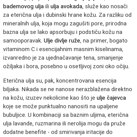
bademovog ulja
ili
ulja avokada
, služe kao nosači
za eterična ulja i dubinski hrane kožu. Za razliku od
mineralnih ulja, koja mogu zagušiti pore, prirodna
bazna ulja se lako apsorbuju i podstiču kožu na
samooporavak.
Ulje divlje ruže
, na primer, bogato
vitaminom C i esencijahnim masnim kiselinama,
izvanredno je za ujednačavanje tena, smanjenje
ožiljaka i bora, posebno u osetljivoj zoni oko očiju.
Eterična ulja su, pak, koncentrovana esencija
biljaka. Nikada se ne nanose nerazblažena direktno
na kožu, izuzev nekolicine kao što je
ulje čajevca
koje se može punktualno nanositi na upaljene
bubuljice. U kombinaciji sa baznim uljima, eterična
ulja lavande, ruzmarina ili nerolija mogu da pruže
dodatne benefite - od smirivanja iritacije do