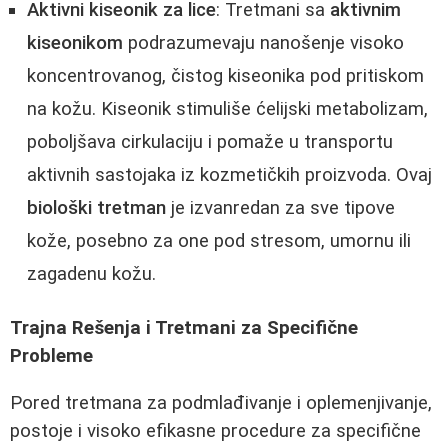
Aktivni kiseonik za lice
: Tretmani sa
aktivnim
kiseonikom
podrazumevaju nanošenje visoko
koncentrovanog, čistog kiseonika pod pritiskom
na kožu. Kiseonik stimuliše ćelijski metabolizam,
poboljšava cirkulaciju i pomaže u transportu
aktivnih sastojaka iz kozmetičkih proizvoda. Ovaj
biološki tretman
je izvanredan za sve tipove
kože, posebno za one pod stresom, umornu ili
zagadenu kožu.
Trajna Rešenja i Tretmani za Specifične
Probleme
Pored tretmana za podmlađivanje i oplemenjivanje,
postoje i visoko efikasne procedure za specifične