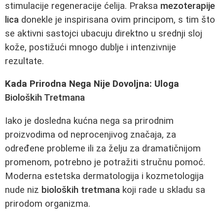
stimulacije regeneracije ćelija. Praksa
mezoterapije
lica
donekle je inspirisana ovim principom, s tim što
se aktivni sastojci ubacuju direktno u srednji sloj
kože, postižući mnogo dublje i intenzivnije
rezultate.
Kada Prirodna Nega Nije Dovoljna: Uloga
Bioloških Tretmana
Iako je dosledna kućna nega sa prirodnim
proizvodima od neprocenjivog značaja, za
određene probleme ili za želju za dramatičnijom
promenom, potrebno je potražiti stručnu pomoć.
Moderna estetska dermatologija i kozmetologija
nude niz
bioloških tretmana
koji rade u skladu sa
prirodom organizma.