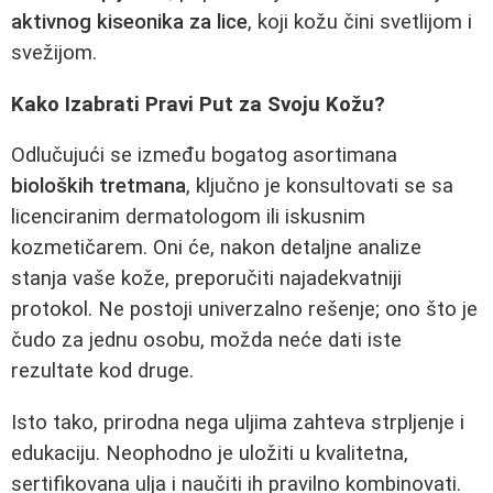
aktivnog kiseonika za lice
, koji kožu čini svetlijom i
svežijom.
Kako Izabrati Pravi Put za Svoju Kožu?
Odlučujući se između bogatog asortimana
bioloških tretmana
, ključno je konsultovati se sa
licenciranim dermatologom ili iskusnim
kozmetičarem. Oni će, nakon detaljne analize
stanja vaše kože, preporučiti najadekvatniji
protokol. Ne postoji univerzalno rešenje; ono što je
čudo za jednu osobu, možda neće dati iste
rezultate kod druge.
Isto tako, prirodna nega uljima zahteva strpljenje i
edukaciju. Neophodno je uložiti u kvalitetna,
sertifikovana ulja i naučiti ih pravilno kombinovati.