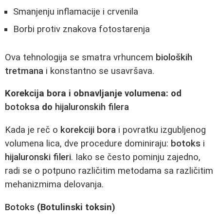
Smanjenju inflamacije i crvenila
Borbi protiv znakova fotostarenja
Ova tehnologija se smatra vrhuncem
bioloških
tretmana
i konstantno se usavršava.
Korekcija bora i obnavljanje volumena: od
botoksa
do
hijaluronskih filera
Kada je reč o
korekciji bora
i povratku izgubljenog
volumena lica, dve procedure dominiraju:
botoks
i
hijaluronski fileri
. Iako se često pominju zajedno,
radi se o potpuno različitim metodama sa različitim
mehanizmima delovanja.
Botoks
(Botulinski toksin)