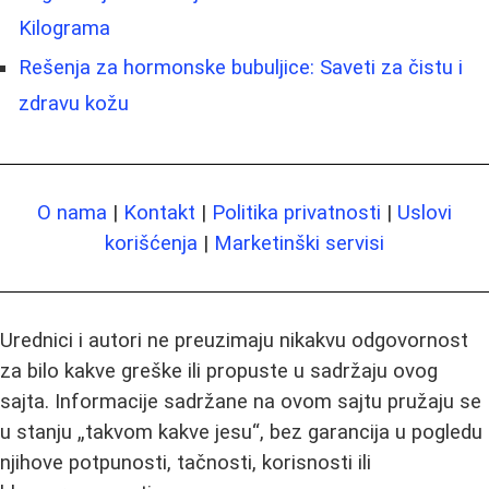
Kilograma
Rešenja za hormonske bubuljice: Saveti za čistu i
zdravu kožu
O nama
|
Kontakt
|
Politika privatnosti
|
Uslovi
korišćenja
|
Marketinški servisi
Urednici i autori ne preuzimaju nikakvu odgovornost
za bilo kakve greške ili propuste u sadržaju ovog
sajta. Informacije sadržane na ovom sajtu pružaju se
u stanju „takvom kakve jesu“, bez garancija u pogledu
njihove potpunosti, tačnosti, korisnosti ili