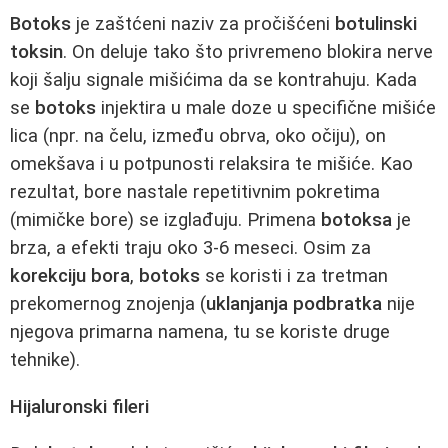
Botoks
je zaštćeni naziv za pročišćeni
botulinski
toksin
. On deluje tako što privremeno blokira nerve
koji šalju signale mišićima da se kontrahuju. Kada
se
botoks
injektira u male doze u specifične mišiće
lica (npr. na čelu, između obrva, oko očiju), on
omekšava i u potpunosti relaksira te mišiće. Kao
rezultat, bore nastale repetitivnim pokretima
(mimičke bore) se izglađuju. Primena
botoksa
je
brza, a efekti traju oko 3-6 meseci. Osim za
korekciju bora
,
botoks
se koristi i za tretman
prekomernog znojenja (
uklanjanja podbratka
nije
njegova primarna namena, tu se koriste druge
tehnike).
Hijaluronski fileri