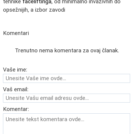
tehnike
faceliftinga
, od minimalno invazivnih do
opsežnijih, a izbor zavodi
Komentari
Trenutno nema komentara za ovaj članak.
Vaše ime:
Vaš email:
Komentar: