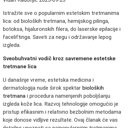
Istražite sve o popularnim estetskim tretmanima
lica: od bioloških tretmana, hemijskog pilinga,
botoksa, hijaluronskih filera, do laserske epilacije i
faceliftinga. Saveti za negu i održavanje lepog
izgleda.
Sveobuhvatni vodič kroz savremene estetske
tretmane lica
U današnje vreme, estetska medicina i
dermatologija nude širok spektar
bioloških
tretmana
i procedura namenjenih poboljšanju
izgleda kože lica. Razvoj tehnologije omogućio je
pristup efikasnim i relativno bezbolnim metodama
koje donose vidljive rezultate. Ovaj članak će vas
detailno upoznati sa najpopularnijim tretmanima,