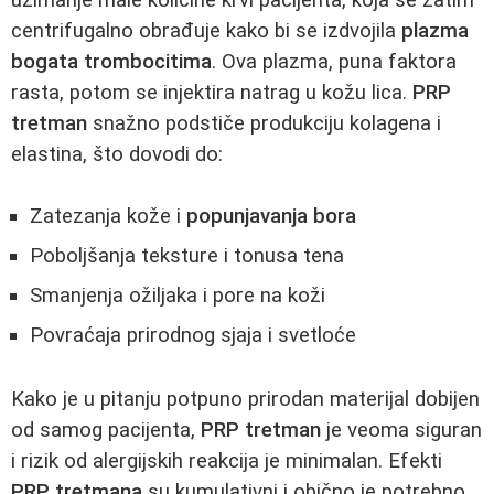
centrifugalno obrađuje kako bi se izdvojila
plazma
bogata trombocitima
. Ova plazma, puna faktora
rasta, potom se injektira natrag u kožu lica.
PRP
tretman
snažno podstiče produkciju kolagena i
elastina, što dovodi do:
Zatezanja kože i
popunjavanja bora
Poboljšanja teksture i tonusa tena
Smanjenja ožiljaka i pore na koži
Povraćaja prirodnog sjaja i svetloće
Kako je u pitanju potpuno prirodan materijal dobijen
od samog pacijenta,
PRP tretman
je veoma siguran
i rizik od alergijskih reakcija je minimalan. Efekti
PRP tretmana
su kumulativni i obično je potrebno