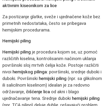
aktivnim kiseonikom za lice
Za postizanje glatke, sveže i ujednačene kože bez
primetnih nedostataka, često se pribegava
hemijskim procedurama.
Hemijski piling
Hemijski piling
je procedura kojom se, uz pomoć
različitih kiselina, kontrolisanim načinom uklanja
površinski sloj mrtvih ćelija kože. Postoje različiti
nivoi
hemijskog pilinga
: površinski, srednje duboki i
duboki. Površinski
hemijski piling
(npr. sa glikolnom
ili salicilnom kiselinom) idealan je za redovno
održavanje,
čišćenje lica
od akni i blago
ujednačavanje tena. Srednje duboki
hemijski piling
(npr. TCA piling) deluje dublje, rešavajući problem