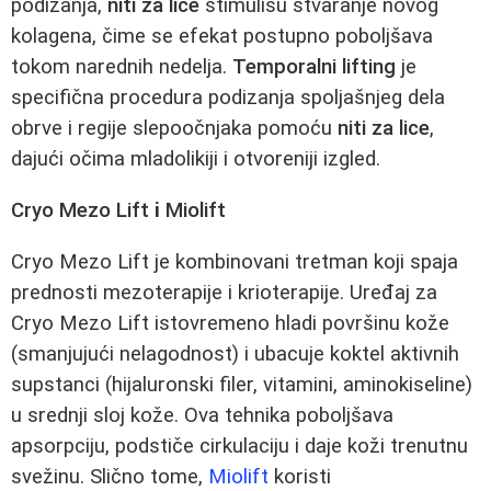
podizanja,
niti za lice
stimulišu stvaranje novog
kolagena, čime se efekat postupno poboljšava
tokom narednih nedelja.
Temporalni lifting
je
specifična procedura podizanja spoljašnjeg dela
obrve i regije slepoočnjaka pomoću
niti za lice
,
dajući očima mladolikiji i otvoreniji izgled.
Cryo Mezo Lift
i
Miolift
Cryo Mezo Lift je kombinovani tretman koji spaja
prednosti mezoterapije i krioterapije. Uređaj za
Cryo Mezo Lift istovremeno hladi površinu kože
(smanjujući nelagodnost) i ubacuje koktel aktivnih
supstanci (hijaluronski filer, vitamini, aminokiseline)
u srednji sloj kože. Ova tehnika poboljšava
apsorpciju, podstiče cirkulaciju i daje koži trenutnu
svežinu. Slično tome,
Miolift
koristi