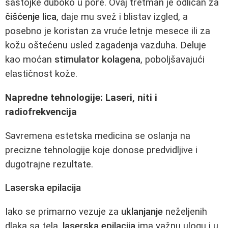
sastojke duboko u pore. Ovaj tretman je odličan za
čišćenje lica
, daje mu svež i blistav izgled, a
posebno je koristan za vruće letnje mesece ili za
kožu oštećenu usled zagadenja vazduha. Deluje
kao moćan
stimulator kolagena
, poboljšavajući
elastičnost kože.
Napredne tehnologije: Laseri, niti i
radiofrekvencija
Savremena estetska medicina se oslanja na
precizne tehnologije koje donose predvidljive i
dugotrajne rezultate.
Laserska epilacija
Iako se primarno vezuje za
uklanjanje
neželjenih
dlaka sa tela,
laserska epilacija
ima važnu ulogu i u