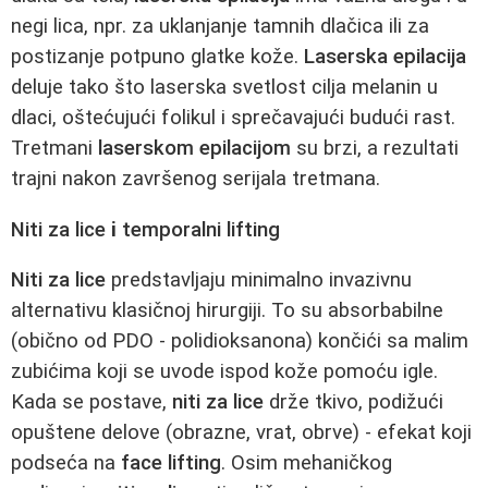
negi lica, npr. za uklanjanje tamnih dlačica ili za
postizanje potpuno glatke kože.
Laserska epilacija
deluje tako što laserska svetlost cilja melanin u
dlaci, oštećujući folikul i sprečavajući budući rast.
Tretmani
laserskom epilacijom
su brzi, a rezultati
trajni nakon završenog serijala tretmana.
Niti za lice
i
temporalni lifting
Niti za lice
predstavljaju minimalno invazivnu
alternativu klasičnoj hirurgiji. To su absorbabilne
(obično od PDO - polidioksanona) končići sa malim
zubićima koji se uvode ispod kože pomoću igle.
Kada se postave,
niti za lice
drže tkivo, podižući
opuštene delove (obrazne, vrat, obrve) - efekat koji
podseća na
face lifting
. Osim mehaničkog