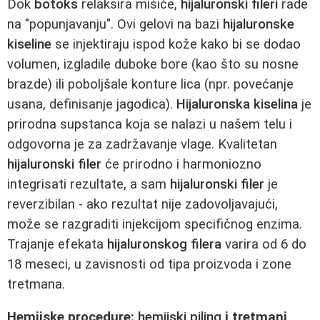
Dok
botoks
relaksira mišiće,
hijaluronski fileri
rade
na "popunjavanju". Ovi gelovi na bazi
hijaluronske
kiseline
se injektiraju ispod kože kako bi se dodao
volumen, izgladile duboke bore (kao što su nosne
brazde) ili poboljšale konture lica (npr. povećanje
usana, definisanje jagodica).
Hijaluronska kiselina
je
prirodna supstanca koja se nalazi u našem telu i
odgovorna je za zadržavanje vlage. Kvalitetan
hijaluronski filer
će prirodno i harmoniozno
integrisati rezultate, a sam
hijaluronski filer
je
reverzibilan - ako rezultat nije zadovoljavajući,
može se razgraditi injekcijom specifičnog enzima.
Trajanje efekata
hijaluronskog filera
varira od 6 do
18 meseci, u zavisnosti od tipa proizvoda i zone
tretmana.
Hemijske procedure:
hemijski piling
i tretmani