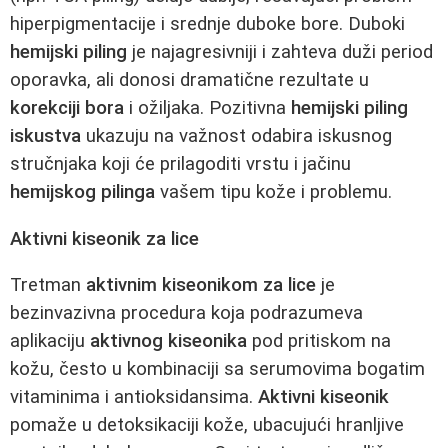
hiperpigmentacije i srednje duboke bore. Duboki
hemijski piling
je najagresivniji i zahteva duži period
oporavka, ali donosi dramatične rezultate u
korekciji bora
i ožiljaka. Pozitivna
hemijski piling
iskustva
ukazuju na važnost odabira iskusnog
stručnjaka koji će prilagoditi vrstu i jačinu
hemijskog pilinga
vašem tipu kože i problemu.
Aktivni kiseonik za lice
Tretman
aktivnim kiseonikom za lice
je
bezinvazivna procedura koja podrazumeva
aplikaciju
aktivnog kiseonika
pod pritiskom na
kožu, često u kombinaciji sa serumovima bogatim
vitaminima i antioksidansima.
Aktivni kiseonik
pomaže u detoksikaciji kože, ubacujući hranljive