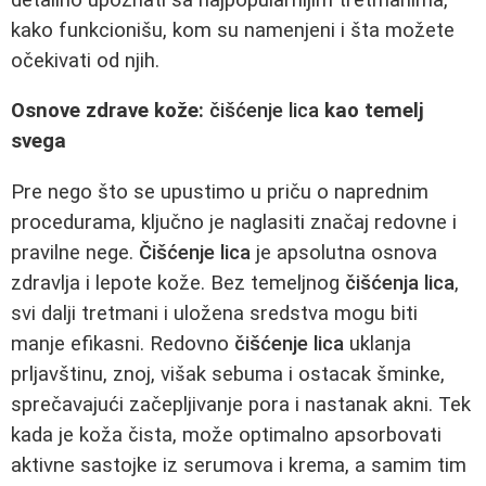
kako funkcionišu, kom su namenjeni i šta možete
očekivati od njih.
Osnove zdrave kože:
čišćenje lica
kao temelj
svega
Pre nego što se upustimo u priču o naprednim
procedurama, ključno je naglasiti značaj redovne i
pravilne nege.
Čišćenje lica
je apsolutna osnova
zdravlja i lepote kože. Bez temeljnog
čišćenja lica
,
svi dalji tretmani i uložena sredstva mogu biti
manje efikasni. Redovno
čišćenje lica
uklanja
prljavštinu, znoj, višak sebuma i ostacak šminke,
sprečavajući začepljivanje pora i nastanak akni. Tek
kada je koža čista, može optimalno apsorbovati
aktivne sastojke iz serumova i krema, a samim tim