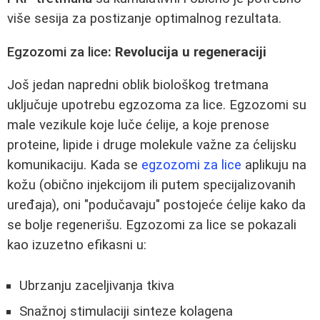
više sesija za postizanje optimalnog rezultata.
Egzozomi za lice
: Revolucija u regeneraciji
Još jedan napredni oblik biološkog tretmana
uključuje upotrebu egzozoma za lice. Egzozomi su
male vezikule koje luče ćelije, a koje prenose
proteine, lipide i druge molekule važne za ćelijsku
komunikaciju. Kada se
egzozomi za lice
aplikuju na
kožu (obično injekcijom ili putem specijalizovanih
uređaja), oni "podučavaju" postojeće ćelije kako da
se bolje regenerišu. Egzozomi za lice se pokazali
kao izuzetno efikasni u:
Ubrzanju zaceljivanja tkiva
Snažnoj stimulaciji sinteze kolagena