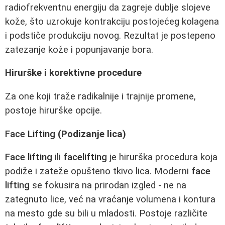
radiofrekventnu energiju da zagreje dublje slojeve
kože, što uzrokuje kontrakciju postojećeg kolagena
i podstiče produkciju novog. Rezultat je postepeno
zatezanje kože i popunjavanje bora.
Hirurške i korektivne procedure
Za one koji traže radikalnije i trajnije promene,
postoje hirurške opcije.
Face Lifting
(Podizanje lica)
Face lifting
ili
facelifting
je hirurška procedura koja
podiže i zateže opušteno tkivo lica. Moderni
face
lifting
se fokusira na prirodan izgled - ne na
zategnuto lice, već na vraćanje volumena i kontura
na mesto gde su bili u mladosti. Postoje različite