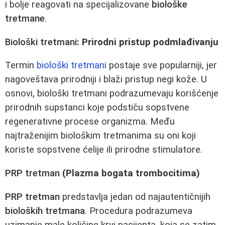
i bolje reagovati na specijalizovane
biološke
tretmane
.
Biološki tretmani
: Prirodni pristup podmlađivanju
Termin
biološki tretmani
postaje sve popularniji, jer
nagoveštava prirodniji i blaži pristup negi kože. U
osnovi, biološki tretmani podrazumevaju korišćenje
prirodnih supstanci koje podstiču sopstvene
regenerativne procese organizma. Među
najtraženijim biološkim tretmanima su oni koji
koriste sopstvene ćelije ili prirodne stimulatore.
PRP tretman
(Plazma bogata trombocitima)
PRP tretman
predstavlja jedan od najautentičnijih
bioloških tretmana
. Procedura podrazumeva
uzimanje male količine krvi pacijenta, koja se zatim