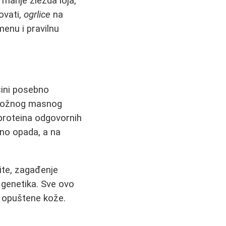
a manje žlezda loja,
ovati,
ogrlice
na
menu i pravilnu
čini posebno
otkožnog masnog
- proteina odgovornih
dno opada, a na
ite, zagađenje
, genetika. Sve ovo
i opuštene kože.