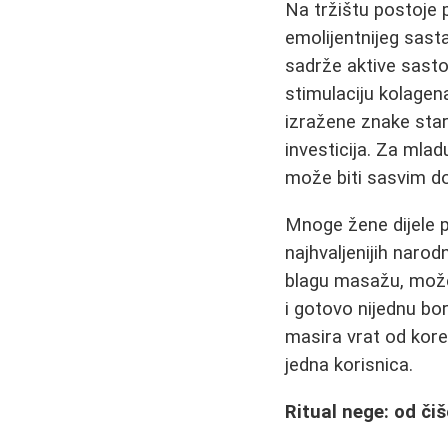
Na tržištu postoje p
emolijentnijeg sasta
sadrže aktive sast
stimulaciju kolagen
izražene znake star
investicija. Za mla
može biti sasvim do
Mnoge žene dijele p
najhvaljenijih narod
blagu masažu, može 
i gotovo nijednu bo
masira vrat od kore
jedna korisnica.
Ritual nege: od či