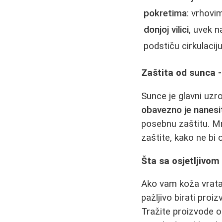
pokretima
: vrhovi
donjoj vilici
, uvek n
podstiču cirkulaciju
Zaštita od sunca -
Sunce je glavni uzr
obavezno je nanesit
posebnu zaštitu. Mn
zaštite, kako ne bi o
Šta sa osjetljivo
Ako vam koža vrata 
pažljivo birati pro
Tražite proizvode 