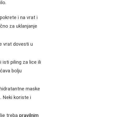
ilo.
okrete i na vrat i
jučno za uklanjanje
e vrat dovesti u
ti piling za lice ili
ućava bolju
, hidratantne maske
 Neki koriste i
ulje treba
pravilnim