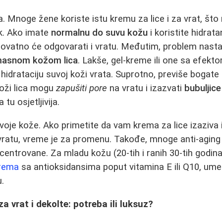
a. Mnoge žene koriste istu kremu za lice i za vrat, što
jek. Ako imate
normalnu do suvu kožu
i koristite hidrata
erovatno će odgovarati i vratu. Međutim, problem nasta
masnom kožom lica
. Lakše, gel-kreme ili one sa efekt
 hidrataciju suvoj koži vrata. Suprotno, previše bogat
koži lica mogu
zapušiti pore
na vratu i izazvati
bubuljice
tu osjetljivija.
svoje kože. Ako primetite da vam krema za lice izaziva i
a vratu, vreme je za promenu. Takođe, mnoge anti-aging
ntrovane. Za mladu kožu (20-tih i ranih 30-tih godina
krema
sa antioksidansima poput vitamina E ili Q10, umes
u.
a vrat i dekolte: potreba ili luksuz?