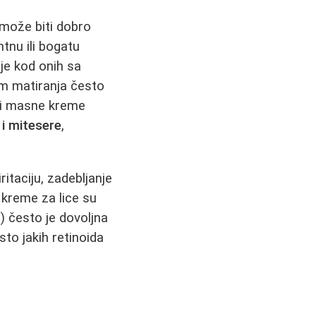
 može biti dobro
ntnu ili bogatu
je kod onih sa
om matiranja često
e i masne kreme
 i mitesere
,
ritaciju, zadebljanje
 kreme za lice su
) često je dovoljna
to jakih retinoida