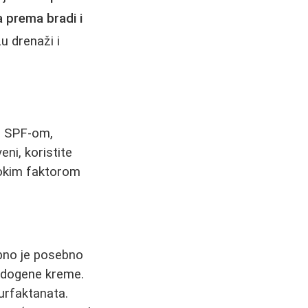
 prema bradi i
u drenaži i
sa SPF-om,
veni, koristite
sokim faktorom
ebno je posebno
medogene kreme.
surfaktanata.