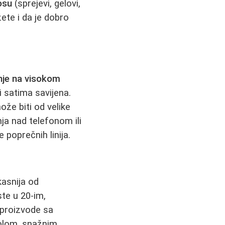
osu
(sprejevi, gelovi,
žete i da je dobro
je na visokom
i satima savijena.
že biti od velike
a nad telefonom ili
 poprečnih linija.
kasnija od
ste u 20-im,
 proizvode sa
nolom, snažnim