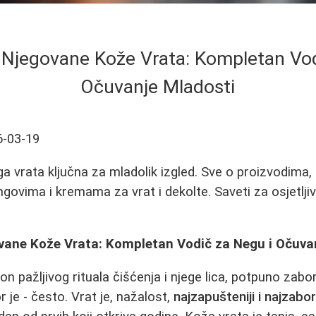
e Njegovane Kože Vrata: Kompletan Vod
Očuvanje Mladosti
6-03-19
ega vrata ključna za mladolik izgled. Sve o proizvodima
ingovima i kremama za vrat i dekolte. Saveti za osjetlji
ovane Kože Vrata: Kompletan Vodič za Negu i Očuva
on pažljivog rituala čišćenja i njege lica, potpuno zabor
r je - često. Vrat je, nažalost,
najzapušteniji i najzabora