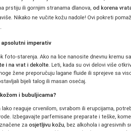
ma prstiju ili gornjim stranama dlanova,
od korena vrata
aviše. Nikako ne vučite kožu nadole! Ovi pokreti pomaž
.
 apsolutni imperativ
ok foto-starenja. Ako na lice nanosite dnevnu kremu 
e i na vrat i dekolte
. Leti, kada su ovi delovi više otkri
oge žene preporučuju lagane fluide ili sprejeve sa vi
stavljali bijeli talog ili masan osećaj.
m kožom i bubuljicama?
lako reaguje crvenilom, svrabom ili erupcijama, potr
izvode. Izbegavajte parfemisane preparate i teške, ko
označene za
osjetljivu kožu
, bez alkohola i agresivnih 