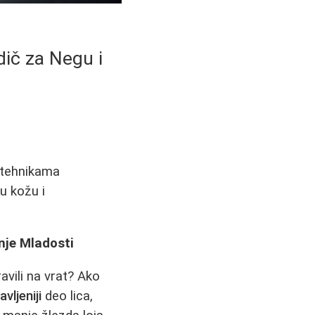
ič za Negu i
, tehnikama
vu kožu i
nje Mladosti
avili na vrat? Ako
vljeniji
deo lica,