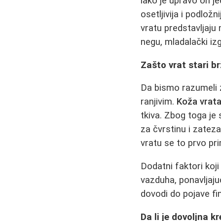
iako je upravo on je
osetljivija i podlož
vratu predstavljaju 
negu, mladalački iz
Zašto vrat stari br
Da bismo razumeli z
ranjivim.
Koža vrata
tkiva. Zbog toga je 
za čvrstinu i zatez
vratu se to prvo pri
Dodatni faktori koj
vazduha, ponavljajuć
dovodi do pojave fin
Da li je dovoljna k