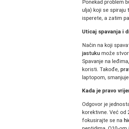
Ponekad problem bu
ulja) koji se spiraj
isperete, a zatim pa
Uticaj spavanja i 
Način na koji spava
jastuku
može stvorit
Spavanje na leđima,
koristi. Takođe,
pra
laptopom, smanjuje p
Kada je pravo vri
Odgovor je jednost
korektivne. Već od 
fokusirajte se na
hi
peptidima, Q10-om i