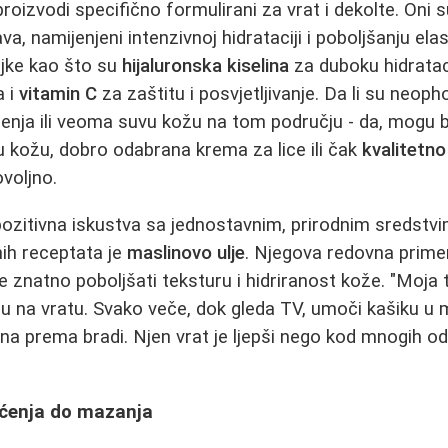
roizvodi specifično formulirani za vrat i dekolte. Oni 
va, namijenjeni intenzivnoj hidrataciji i poboljšanju ela
ojke kao što su
hijaluronska kiselina
za duboku hidratac
a i
vitamin C
za zaštitu i posvjetljivanje. Da li su neop
enja ili veoma suvu kožu na tom području - da, mogu bi
du kožu, dobro odabrana krema za lice ili čak
kvalitetno
voljno.
ozitivna iskustva sa jednostavnim, prirodnim sredstv
nih receptata je
maslinovo ulje
. Njegova redovna prim
znatno poboljšati teksturu i hidriranost kože. "Moja 
ru na vratu. Svako veče, dok gleda TV, umoči kašiku u m
na prema bradi. Njen vrat je ljepši nego kod mnogih od
šćenja do mazanja