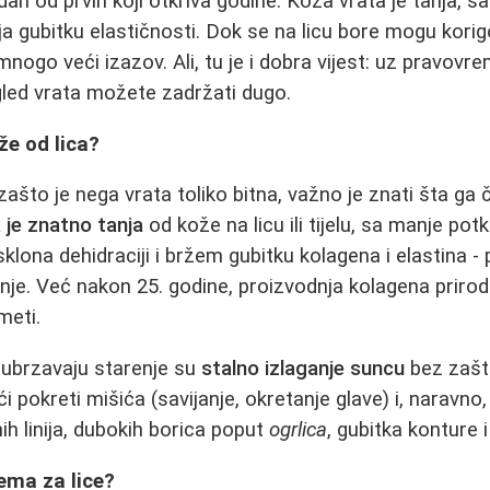
dan od prvih koji otkriva godine. Koža vrata je tanja, s
nija gubitku elastičnosti. Dok se na licu bore mogu korig
mnogo veći izazov. Ali, tu je i dobra vijest: uz pravovre
gled vrata možete zadržati dugo.
že od lica?
ašto je nega vrata toliko bitna, važno je znati šta ga 
 je znatno tanja
od kože na licu ili tijelu, sa manje p
sklona dehidraciji i bržem gubitku kolagena i elastina 
anje. Već nakon 25. godine, proizvodnja kolagena priro
meti.
i ubrzavaju starenje su
stalno izlaganje suncu
bez zašt
i pokreti mišića (savijanje, okretanje glave) i, naravno
ih linija, dubokih borica poput
ogrlica
, gubitka konture 
rema za lice?