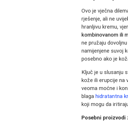
Ovo je vječna dilem
rješenje, ali ne uvi
hranljivu kremu, vj
kombinovanom ili 
ne pružaju dovoljnu
namijenjene suvoj 
posebno ako je koža 
Ključ je u slusanju 
kože ili erupcije n
veoma moćne i konce
blaga
hidratantna 
koji mogu da iritiraj
Posebni proizvodi z