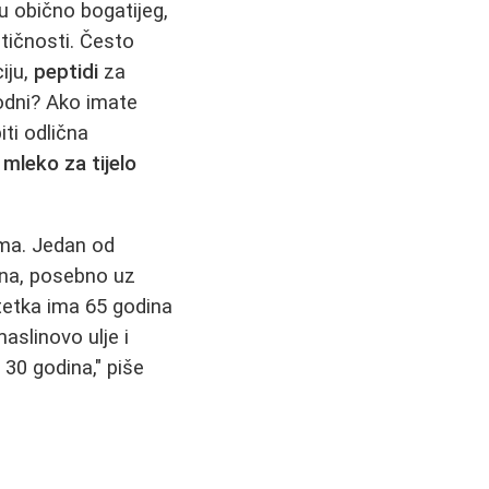
su obično bogatijeg,
stičnosti. Često
iju,
peptidi
za
hodni? Ako imate
ti odlična
 mleko za tijelo
ima. Jedan od
ena, posebno uz
tetka ima 65 godina
aslinovo ulje i
 30 godina," piše