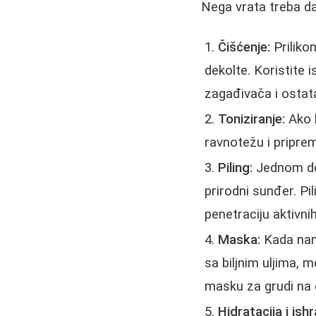
Nega vrata treba d
Čišćenje:
Prilikom
dekolte. Koristite i
zagađivača i ostat
Toniziranje:
Ako k
ravnotežu i priprem
Piling:
Jednom do d
prirodni sunđer. Pi
penetraciju aktivni
Maska:
Kada nano
sa biljnim uljima, 
masku za grudi na
Hidratacija i ish