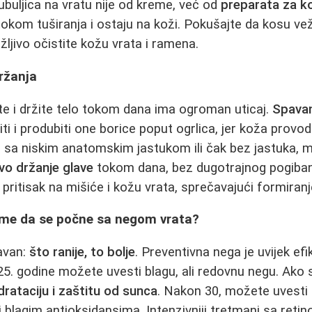
buljica na vratu nije od kreme, već od
preparata za k
u tokom tuširanja i ostaju na koži. Pokušajte da kosu ve
žljivo očistite kožu vrata i ramena.
držanja
te i držite telo tokom dana ima ogroman uticaj.
Spavan
i i produbiti one borice poput ogrlica, jer koža provod
 sa niskim anatomskim jastukom ili čak bez jastuka, mo
vo držanje glave
tokom dana, bez dugotrajnog pogibanj
ritisak na mišiće i kožu vrata, sprečavajući formiranje
jeme da se počne sa negom vrata?
avan:
što ranije, to bolje
. Preventivna nega je uvijek efi
25. godine možete uvesti blagu, ali redovnu negu. Ako 
drataciju i zaštitu od sunca
. Nakon 30, možete uvesti
 blagim antioksidansima. Intenzivniji tretmani sa reti