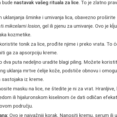
a bude
nastavak vašeg rituala za lice
. To je zlatno prav
 uklanjanja šminke i umivanja lica, obavezno proširite p
sti
mikcelarni losion
, gel ili pjenu za umivanje. Ovo je kĺ
aka kozmetike.
oristite tonik za lice, prođite njime i preko vrata. To ć
iti ga za apsorpciju kreme.
va puta nedeljno uradite blagi piling. Možete koristiti is
ling uklanja mrtve ćelije kože, podstiče obnovu i omog
h sastojaka iz kreme.
site masku na lice, ne štedite je ni za vrat. Hranljive
medom ili hijaluronskom kiselinom će dati odličan efekat.
 ovom području.
rana:
Ovo je najvažniji korak. Nanositi kremu, serum ili 