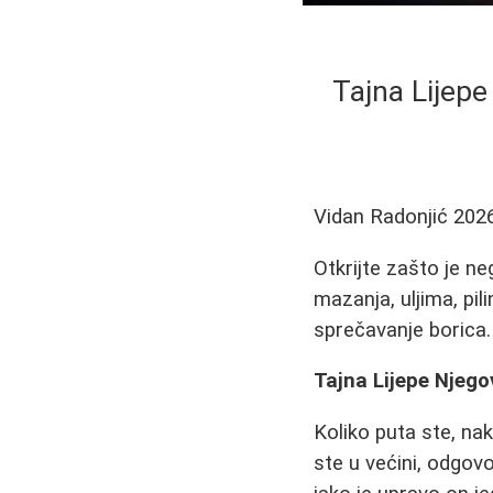
Tajna Lijep
Vidan Radonjić
202
Otkrijte zašto je n
mazanja, uljima, pil
sprečavanje borica.
Tajna Lijepe Njeg
Koliko puta ste, nak
ste u većini, odgovo