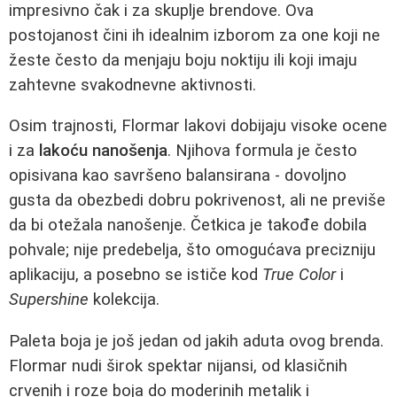
impresivno čak i za skuplje brendove. Ova
postojanost čini ih idealnim izborom za one koji ne
žeste često da menjaju boju noktiju ili koji imaju
zahtevne svakodnevne aktivnosti.
Osim trajnosti, Flormar lakovi dobijaju visoke ocene
i za
lakoću nanošenja
. Njihova formula je često
opisivana kao savršeno balansirana - dovoljno
gusta da obezbedi dobru pokrivenost, ali ne previše
da bi otežala nanošenje. Četkica je takođe dobila
pohvale; nije predebelja, što omogućava precizniju
aplikaciju, a posebno se ističe kod
True Color
i
Supershine
kolekcija.
Paleta boja je još jedan od jakih aduta ovog brenda.
Flormar nudi širok spektar nijansi, od klasičnih
crvenih i roze boja do moderinih metalik i