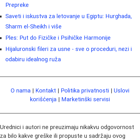
Prepreke
Saveti i iskustva za letovanje u Egiptu: Hurghada,
Sharm el-Sheikh i više
Ples: Put do Fizičke i Psihičke Harmonije
Hijaluronski fileri za usne - sve o proceduri, nezi i
odabiru idealnog ruža
O nama
|
Kontakt
|
Politika privatnosti
|
Uslovi
korišćenja
|
Marketinški servisi
Urednici i autori ne preuzimaju nikakvu odgovornost
za bilo kakve greške ili propuste u sadržaju ovog