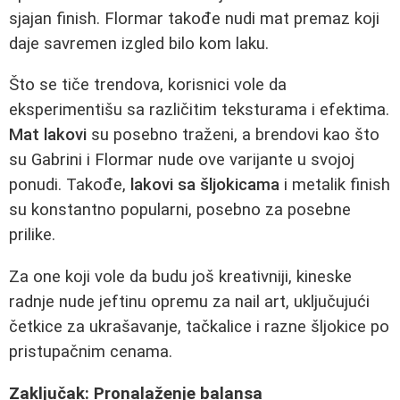
sjajan finish. Flormar takođe nudi mat premaz koji
daje savremen izgled bilo kom laku.
Što se tiče trendova, korisnici vole da
eksperimentišu sa različitim teksturama i efektima.
Mat lakovi
su posebno traženi, a brendovi kao što
su Gabrini i Flormar nude ove varijante u svojoj
ponudi. Takođe,
lakovi sa šljokicama
i metalik finish
su konstantno popularni, posebno za posebne
prilike.
Za one koji vole da budu još kreativniji, kineske
radnje nude jeftinu opremu za nail art, uključujući
četkice za ukrašavanje, tačkalice i razne šljokice po
pristupačnim cenama.
Zaključak: Pronalaženje balansa