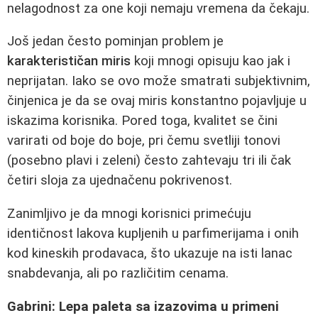
nelagodnost za one koji nemaju vremena da čekaju.
Još jedan često pominjan problem je
karakterističan miris
koji mnogi opisuju kao jak i
neprijatan. Iako se ovo može smatrati subjektivnim,
činjenica je da se ovaj miris konstantno pojavljuje u
iskazima korisnika. Pored toga, kvalitet se čini
varirati od boje do boje, pri čemu svetliji tonovi
(posebno plavi i zeleni) često zahtevaju tri ili čak
četiri sloja za ujednačenu pokrivenost.
Zanimljivo je da mnogi korisnici primećuju
identičnost lakova kupljenih u parfimerijama i onih
kod kineskih prodavaca, što ukazuje na isti lanac
snabdevanja, ali po različitim cenama.
Gabrini: Lepa paleta sa izazovima u primeni