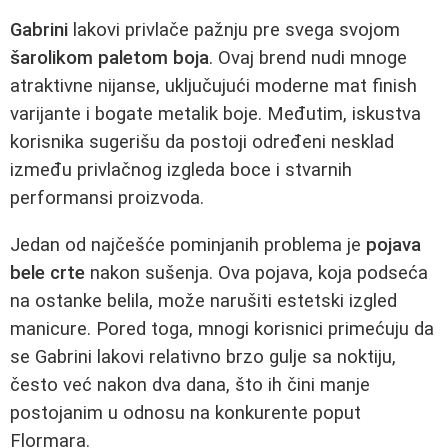
Gabrini
lakovi privlače pažnju pre svega svojom
šarolikom paletom boja
. Ovaj brend nudi mnoge
atraktivne nijanse, uključujući moderne mat finish
varijante i bogate metalik boje. Međutim, iskustva
korisnika sugerišu da postoji određeni nesklad
između privlačnog izgleda boce i stvarnih
performansi proizvoda.
Jedan od najčešće pominjanih problema je
pojava
bele crte
nakon sušenja. Ova pojava, koja podseća
na ostanke belila, može narušiti estetski izgled
manicure. Pored toga, mnogi korisnici primećuju da
se Gabrini lakovi relativno brzo gulje sa noktiju,
često već nakon dva dana, što ih čini manje
postojanim u odnosu na konkurente poput
Flormara.