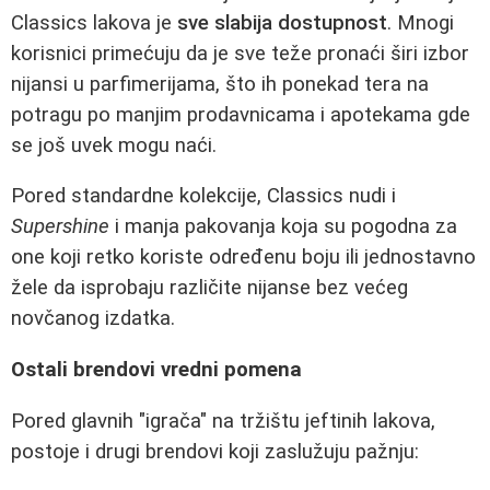
Classics lakova je
sve slabija dostupnost
. Mnogi
korisnici primećuju da je sve teže pronaći širi izbor
nijansi u parfimerijama, što ih ponekad tera na
potragu po manjim prodavnicama i apotekama gde
se još uvek mogu naći.
Pored standardne kolekcije, Classics nudi i
Supershine
i manja pakovanja koja su pogodna za
one koji retko koriste određenu boju ili jednostavno
žele da isprobaju različite nijanse bez većeg
novčanog izdatka.
Ostali brendovi vredni pomena
Pored glavnih "igrača" na tržištu jeftinih lakova,
postoje i drugi brendovi koji zaslužuju pažnju: