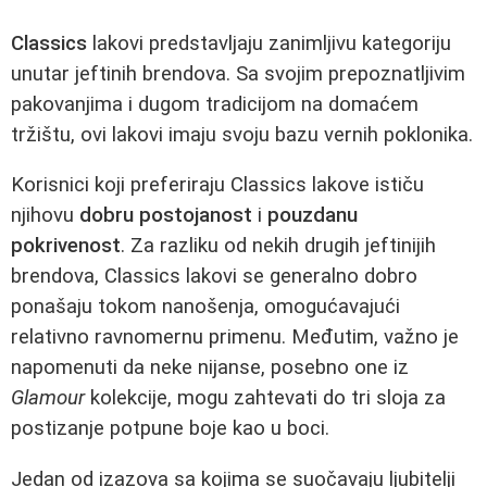
Classics
lakovi predstavljaju zanimljivu kategoriju
unutar jeftinih brendova. Sa svojim prepoznatljivim
pakovanjima i dugom tradicijom na domaćem
tržištu, ovi lakovi imaju svoju bazu vernih poklonika.
Korisnici koji preferiraju Classics lakove ističu
njihovu
dobru postojanost
i
pouzdanu
pokrivenost
. Za razliku od nekih drugih jeftinijih
brendova, Classics lakovi se generalno dobro
ponašaju tokom nanošenja, omogućavajući
relativno ravnomernu primenu. Međutim, važno je
napomenuti da neke nijanse, posebno one iz
Glamour
kolekcije, mogu zahtevati do tri sloja za
postizanje potpune boje kao u boci.
Jedan od izazova sa kojima se suočavaju ljubitelji