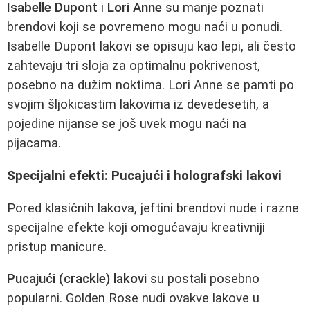
Isabelle Dupont
i
Lori Anne
su manje poznati
brendovi koji se povremeno mogu naći u ponudi.
Isabelle Dupont lakovi se opisuju kao lepi, ali često
zahtevaju tri sloja za optimalnu pokrivenost,
posebno na dužim noktima. Lori Anne se pamti po
svojim šljokicastim lakovima iz devedesetih, a
pojedine nijanse se još uvek mogu naći na
pijacama.
Specijalni efekti: Pucajući i holografski lakovi
Pored klasičnih lakova, jeftini brendovi nude i razne
specijalne efekte koji omogućavaju kreativniji
pristup manicure.
Pucajući (crackle) lakovi
su postali posebno
popularni. Golden Rose nudi ovakve lakove u