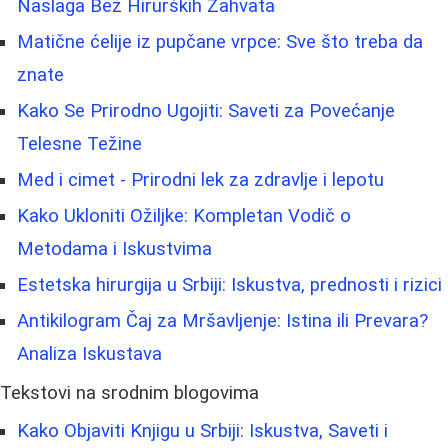
Naslaga Bez Hirurških Zahvata
Matične ćelije iz pupčane vrpce: Sve što treba da
znate
Kako Se Prirodno Ugojiti: Saveti za Povećanje
Telesne Težine
Med i cimet - Prirodni lek za zdravlje i lepotu
Kako Ukloniti Ožiljke: Kompletan Vodič o
Metodama i Iskustvima
Estetska hirurgija u Srbiji: Iskustva, prednosti i rizici
Antikilogram Čaj za Mršavljenje: Istina ili Prevara?
Analiza Iskustava
Tekstovi na srodnim blogovima
Kako Objaviti Knjigu u Srbiji: Iskustva, Saveti i