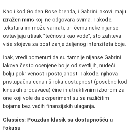
Kao i kod Golden Rose brenda, i Gabrini lakovi imaju
izražen miris
koji ne odgovara svima. Takođe,
tekstura im može varirati, pri čemu neke nijanse
ostavljaju utisak "tečnosti kao vode", što zahteva
više slojeva za postizanje željenog intenziteta boje.
Ipak, vredi pomenuti da su tamnije nijanse Gabrini
lakova često ocenjene bolje od svetlijih, nudeći
bolju pokrivenost i postojanost. Takođe, njihova
pristupačna cena i široka dostupnost (posebno kod
kineskih prodavaca) čine ih atraktivnim izborom za
one koji vole da eksperimentišu sa različitim
bojama bez većih finansijskih ulaganja.
Classics: Pouzdan klasik sa dostupnošću u
fokusu