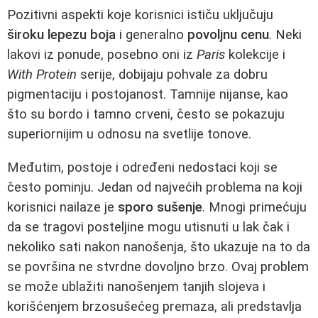
Pozitivni aspekti koje korisnici ističu uključuju
široku lepezu boja
i generalno
povoljnu cenu
. Neki
lakovi iz ponude, posebno oni iz
Paris
kolekcije i
With Protein
serije, dobijaju pohvale za dobru
pigmentaciju i postojanost. Tamnije nijanse, kao
što su bordo i tamno crveni, često se pokazuju
superiornijim u odnosu na svetlije tonove.
Međutim, postoje i određeni nedostaci koji se
često pominju. Jedan od najvećih problema na koji
korisnici nailaze je
sporo sušenje
. Mnogi primećuju
da se tragovi posteljine mogu utisnuti u lak čak i
nekoliko sati nakon nanošenja, što ukazuje na to da
se površina ne stvrdne dovoljno brzo. Ovaj problem
se može ublažiti nanošenjem tanjih slojeva i
korišćenjem brzosušećeg premaza, ali predstavlja