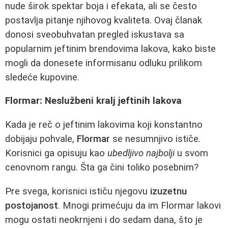
nude širok spektar boja i efekata, ali se često
postavlja pitanje njihovog kvaliteta. Ovaj članak
donosi sveobuhvatan pregled iskustava sa
popularnim jeftinim brendovima lakova, kako biste
mogli da donesete informisanu odluku prilikom
sledeće kupovine.
Flormar: Neslužbeni kralj jeftinih lakova
Kada je reč o jeftinim lakovima koji konstantno
dobijaju pohvale,
Flormar
se nesumnjivo ističe.
Korisnici ga opisuju kao
ubedljivo najbolji
u svom
cenovnom rangu. Šta ga čini toliko posebnim?
Pre svega, korisnici ističu njegovu
izuzetnu
postojanost
. Mnogi primećuju da im Flormar lakovi
mogu ostati neokrnjeni i do sedam dana, što je