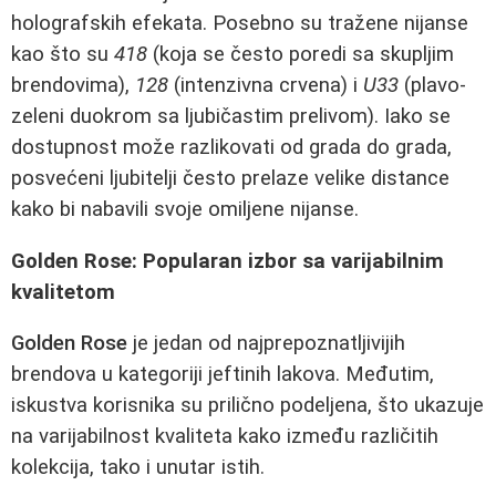
holografskih efekata. Posebno su tražene nijanse
kao što su
418
(koja se često poredi sa skupljim
brendovima),
128
(intenzivna crvena) i
U33
(plavo-
zeleni duokrom sa ljubičastim prelivom). Iako se
dostupnost može razlikovati od grada do grada,
posvećeni ljubitelji često prelaze velike distance
kako bi nabavili svoje omiljene nijanse.
Golden Rose: Popularan izbor sa varijabilnim
kvalitetom
Golden Rose
je jedan od najprepoznatljivijih
brendova u kategoriji jeftinih lakova. Međutim,
iskustva korisnika su prilično podeljena, što ukazuje
na varijabilnost kvaliteta kako između različitih
kolekcija, tako i unutar istih.