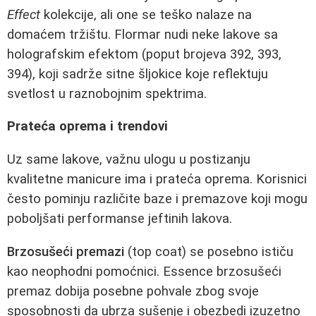
Effect
kolekcije, ali one se teško nalaze na
domaćem tržištu. Flormar nudi neke lakove sa
holografskim efektom (poput brojeva 392, 393,
394), koji sadrže sitne šljokice koje reflektuju
svetlost u raznobojnim spektrima.
Prateća oprema i trendovi
Uz same lakove, važnu ulogu u postizanju
kvalitetne manicure ima i prateća oprema. Korisnici
često pominju različite baze i premazove koji mogu
poboljšati performanse jeftinih lakova.
Brzosušeći premazi
(top coat) se posebno ističu
kao neophodni pomoćnici. Essence brzosušeći
premaz dobija posebne pohvale zbog svoje
sposobnosti da ubrza sušenje i obezbedi izuzetno