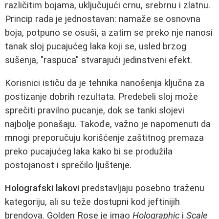
različitim bojama, uključujući crnu, srebrnu i zlatnu.
Princip rada je jednostavan: namaže se osnovna
boja, potpuno se osuši, a zatim se preko nje nanosi
tanak sloj pucajućeg laka koji se, usled brzog
sušenja, "raspuca" stvarajući jedinstveni efekt.
Korisnici ističu da je tehnika nanošenja ključna za
postizanje dobrih rezultata. Predebeli sloj može
sprečiti pravilno pucanje, dok se tanki slojevi
najbolje ponašaju. Takođe, važno je napomenuti da
mnogi preporučuju korišćenje zaštitnog premaza
preko pucajućeg laka kako bi se produžila
postojanost i sprečilo ljuštenje.
Holografski lakovi
predstavljaju posebno traženu
kategoriju, ali su teže dostupni kod jeftinijih
brendova. Golden Rose je imao
Holographic
i
Scale