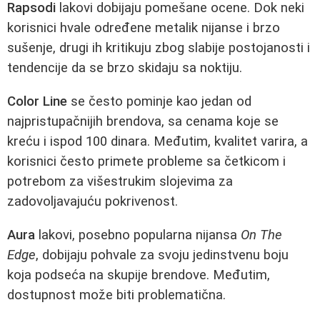
Rapsodi
lakovi dobijaju pomešane ocene. Dok neki
korisnici hvale određene metalik nijanse i brzo
sušenje, drugi ih kritikuju zbog slabije postojanosti i
tendencije da se brzo skidaju sa noktiju.
Color Line
se često pominje kao jedan od
najpristupačnijih brendova, sa cenama koje se
kreću i ispod 100 dinara. Međutim, kvalitet varira, a
korisnici često primete probleme sa četkicom i
potrebom za višestrukim slojevima za
zadovoljavajuću pokrivenost.
Aura
lakovi, posebno popularna nijansa
On The
Edge
, dobijaju pohvale za svoju jedinstvenu boju
koja podseća na skupije brendove. Međutim,
dostupnost može biti problematična.