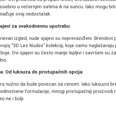
osebno u večernjim satima ili na suncu. Iako mogu biti lep
nađuje ovaj nedostatak.
sjajevi za svakodnevnu upotrebu
nevan izgled, nude sjajevi su neprevaziđeni. Brendovi
svojoj "3D Les Nudes" kolekciji, koje samo naglašavaju 
je. Ovi sjajevi su često manje lepljivi i savršeni su za
lno.
a: Od luksuza do pristupačnih opcija
mora nužno da bude povezan sa cenom. Iako luksuzni b
jedinstvene formulacije, mnogi pristupačniji proizvodi 
o ne i bolji.