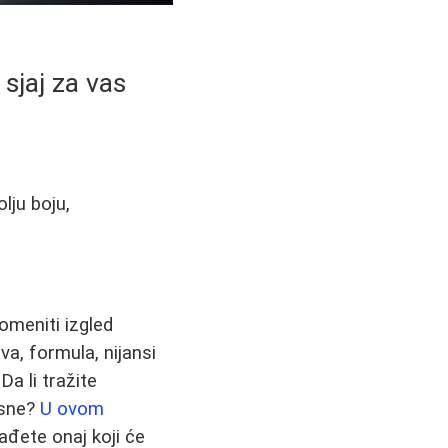
sjaj za vas
lju boju,
omeniti izgled
a, formula, nijansi
Da li tražite
usne?
U ovom
đete onaj koji će