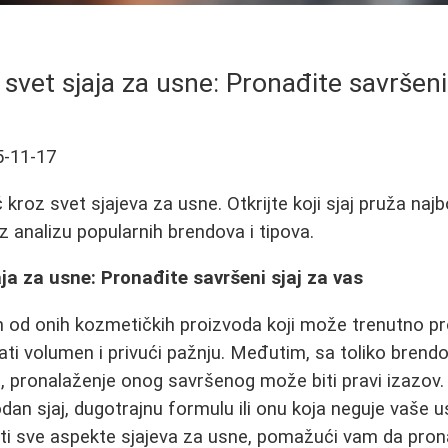
svet sjaja za usne: Pronađite savršeni 
5-11-17
roz svet sjajeva za usne. Otkrijte koji sjaj pruža najbo
uz analizu popularnih brendova i tipova.
aja za usne: Pronađite savršeni sjaj za vas
an od onih kozmetičkih proizvoda koji može trenutno pr
i volumen i privući pažnju. Međutim, sa toliko brendov
u, pronalaženje onog savršenog može biti pravi izazov. 
rodan sjaj, dugotrajnu formulu ili onu koja neguje vaše 
ti sve aspekte sjajeva za usne, pomažući vam da prona