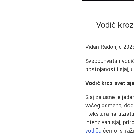
Vodič kroz 
Vidan Radonjić
202
Sveobuhvatan vodič k
postojanost i sjaj, 
Vodič kroz svet sj
Sjaj za usne je jed
vašeg osmеha, dodat
i tekstura na tržišt
intenzivan sjaj, pri
vodiču
ćemo istraži