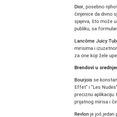
Dior
, posebno njiho
činjenice da divno s
sjajeva, što može uči
publiku, sa formula
Lancôme Juicy Tu
mirisima i izuzetnom
za one koji žele upeč
Brendovi u sredn
Bourjois
se konstant
Effet" i "Les Nudes
preciznu aplikaciju.
prijatnog mirisa i 
Revlon
je još jedan 