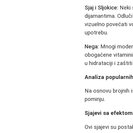
Sjaj i Sljokice:
Neki s
dijamantima. Odluči
vizuelno povećati v
upotrebu.
Nega:
Mnogi moderni
obogaćene vitamini
u hidrataciji i zašti
Analiza popularnih
Na osnovu brojnih i
pominju.
Sjajevi sa efekto
Ovi sjajevi su posta