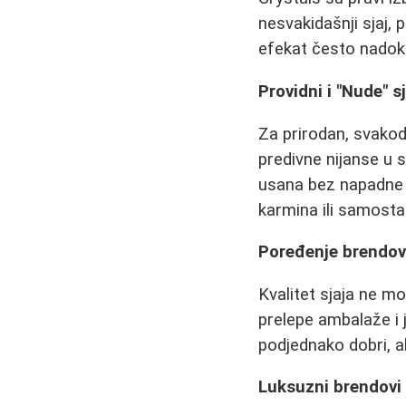
nesvakidašnji sjaj, p
efekat često nadok
Providni i "Nude" 
Za prirodan, svakod
predivne nijanse u 
usana bez napadne bo
karmina ili samosta
Poređenje brendov
Kvalitet sjaja ne 
prelepe ambalaže i 
podjednako dobri, ak
Luksuzni brendovi