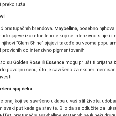
i preko ruža.
ovi
ć pristupačnih brendova.
Maybelline
, posebno njihova 
, nudi sjajeve izuzetne lepote koji se intenzivno sjaje i 
i njihovi "Glam Shine" sjajevi takođe su veoma popularn
d providnih do intenzivno pigmentovanih.
što su
Golden Rose
ili
Essence
mogu priuštiti prijatna 
vrlo povoljnu cenu, što je savršeno za eksperimentisanj
vesti.
ršeni sjaj čeka
 je onaj koji se savršeno uklapa u vaš stil života, udoba
 svaki put kada ga stavite. Bilo da se odlučite za luks
Effet, pristupačni Maybelline Water Shine ili neki drugi, 