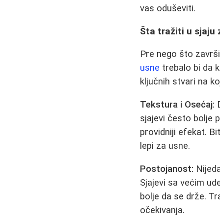
vas oduševiti.
Šta tražiti u sjaju
Pre nego što završit
usne
trebalo bi da 
ključnih stvari na ko
Tekstura i Osećaj:
D
sjajevi često bolje p
providniji efekat. B
lepi za usne.
Postojanost:
Nijeda
Sjajevi sa većim ude
bolje da se drže. T
očekivanja.