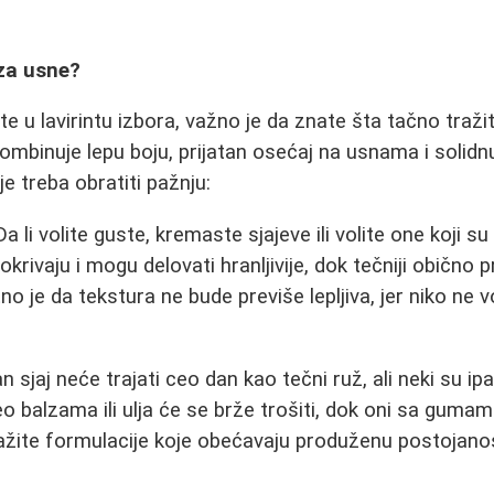
 za usne?
e u lavirintu izbora, važno je da znate šta tačno traži
kombinuje lepu boju, prijatan osećaj na usnama i solid
je treba obratiti pažnju:
a li volite guste, kremaste sjajeve ili volite one koji su t
okrivaju i mogu delovati hranljivije, dok tečniji obično 
itno je da tekstura ne bude previše lepljiva, jer niko ne 
n sjaj neće trajati ceo dan kao tečni ruž, ali neki su ipa
o balzama ili ulja će se brže trošiti, dok oni sa gumam
ražite formulacije koje obećavaju produženu postojanost