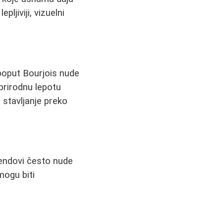
ljiviji, vizuelni
 poput Bourjois nude
prirodnu lepotu
 stavljanje preko
rendovi često nude
mogu biti