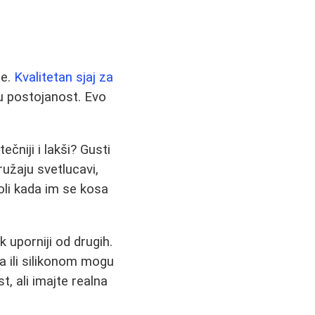
te.
Kvalitetan sjaj za
nu postojanost. Evo
ečniji i lakši? Gusti
pružaju svetlucavi,
voli kada im se kosa
k uporniji od drugih.
a ili silikonom mogu
, ali imajte realna