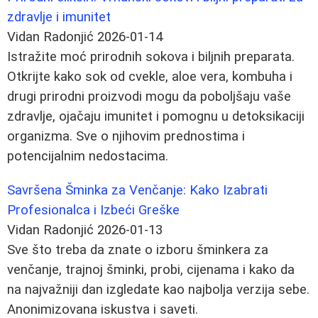
zdravlje i imunitet
Vidan Radonjić
2026-01-14
Istražite moć prirodnih sokova i biljnih preparata.
Otkrijte kako sok od cvekle, aloe vera, kombuha i
drugi prirodni proizvodi mogu da poboljšaju vaše
zdravlje, ojačaju imunitet i pomognu u detoksikaciji
organizma. Sve o njihovim prednostima i
potencijalnim nedostacima.
Savršena Šminka za Venčanje: Kako Izabrati
Profesionalca i Izbeći Greške
Vidan Radonjić
2026-01-13
Sve što treba da znate o izboru šminkera za
venčanje, trajnoj šminki, probi, cijenama i kako da
na najvažniji dan izgledate kao najbolja verzija sebe.
Anonimizovana iskustva i saveti.