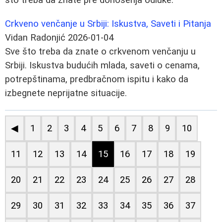
Crkveno venčanje u Srbiji: Iskustva, Saveti i Pitanja
Vidan Radonjić
2026-01-04
Sve što treba da znate o crkvenom venčanju u
Srbiji. Iskustva budućih mlada, saveti o cenama,
potrepštinama, predbračnom ispitu i kako da
izbegnete neprijatne situacije.
◀
1
2
3
4
5
6
7
8
9
10
11
12
13
14
15
16
17
18
19
20
21
22
23
24
25
26
27
28
29
30
31
32
33
34
35
36
37