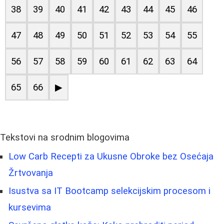
38
39
40
41
42
43
44
45
46
47
48
49
50
51
52
53
54
55
56
57
58
59
60
61
62
63
64
65
66
▶
Tekstovi na srodnim blogovima
Low Carb Recepti za Ukusne Obroke bez Osećaja
Žrtvovanja
Isustva sa IT Bootcamp selekcijskim procesom i
kursevima