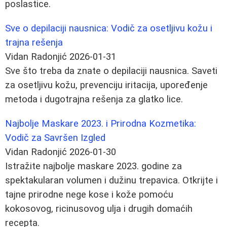
poslastice.
Sve o depilaciji nausnica: Vodič za osetljivu kožu i
trajna rešenja
Vidan Radonjić
2026-01-31
Sve što treba da znate o depilaciji nausnica. Saveti
za osetljivu kožu, prevenciju iritacija, upoređenje
metoda i dugotrajna rešenja za glatko lice.
Najbolje Maskare 2023. i Prirodna Kozmetika:
Vodič za Savršen Izgled
Vidan Radonjić
2026-01-30
Istražite najbolje maskare 2023. godine za
spektakularan volumen i dužinu trepavica. Otkrijte i
tajne prirodne nege kose i kože pomoću
kokosovog, ricinusovog ulja i drugih domaćih
recepta.