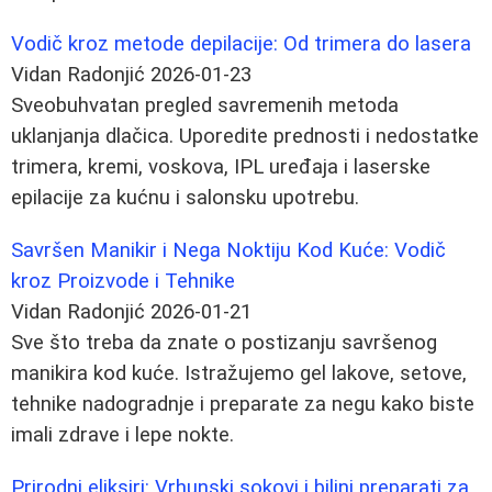
Vodič kroz metode depilacije: Od trimera do lasera
Vidan Radonjić
2026-01-23
Sveobuhvatan pregled savremenih metoda
uklanjanja dlačica. Uporedite prednosti i nedostatke
trimera, kremi, voskova, IPL uređaja i laserske
epilacije za kućnu i salonsku upotrebu.
Savršen Manikir i Nega Noktiju Kod Kuće: Vodič
kroz Proizvode i Tehnike
Vidan Radonjić
2026-01-21
Sve što treba da znate o postizanju savršenog
manikira kod kuće. Istražujemo gel lakove, setove,
tehnike nadogradnje i preparate za negu kako biste
imali zdrave i lepe nokte.
Prirodni eliksiri: Vrhunski sokovi i biljni preparati za