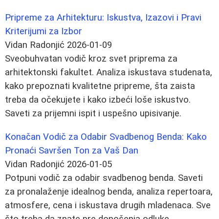
Pripreme za Arhitekturu: Iskustva, Izazovi i Pravi
Kriterijumi za Izbor
Vidan Radonjić
2026-01-09
Sveobuhvatan vodič kroz svet priprema za
arhitektonski fakultet. Analiza iskustava studenata,
kako prepoznati kvalitetne pripreme, šta zaista
treba da očekujete i kako izbeći loše iskustvo.
Saveti za prijemni ispit i uspešno upisivanje.
Konačan Vodič za Odabir Svadbenog Benda: Kako
Pronaći Savršen Ton za Vaš Dan
Vidan Radonjić
2026-01-05
Potpuni vodič za odabir svadbenog benda. Saveti
za pronalaženje idealnog benda, analiza repertoara,
atmosfere, cena i iskustava drugih mladenaca. Sve
što treba da znate pre donošenja odluke.