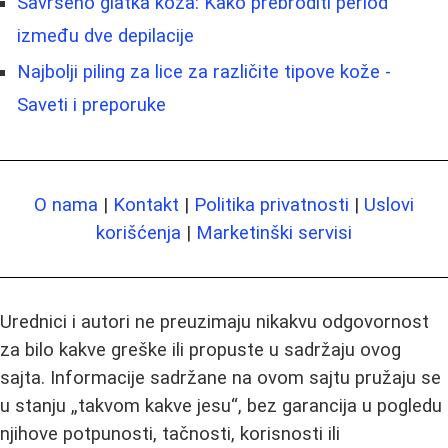
Savršeno glatka koža: Kako prebroditi period
između dve depilacije
Najbolji piling za lice za različite tipove kože -
Saveti i preporuke
O nama
|
Kontakt
|
Politika privatnosti
|
Uslovi
korišćenja
|
Marketinški servisi
Urednici i autori ne preuzimaju nikakvu odgovornost
za bilo kakve greške ili propuste u sadržaju ovog
sajta. Informacije sadržane na ovom sajtu pružaju se
u stanju „takvom kakve jesu“, bez garancija u pogledu
njihove potpunosti, tačnosti, korisnosti ili