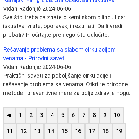
Vidan Radonjić
2024-06-06
Sve što treba da znate o kemijskom pilingu lica:
iskustva, vrste, oporavak, i rezultati. Da li vredi
probati? Pročitajte pre nego što odlučite.
Rešavanje problema sa slabom cirkulacijom i
venama - Prirodni saveti
Vidan Radonjić
2024-06-06
Praktični saveti za poboljšanje cirkulacije i
rešavanje problema sa venama. Otkrijte prirodne
metode i preventivne mere za bolje zdravlje nogu.
◀
1
2
3
4
5
6
7
8
9
10
11
12
13
14
15
16
17
18
19