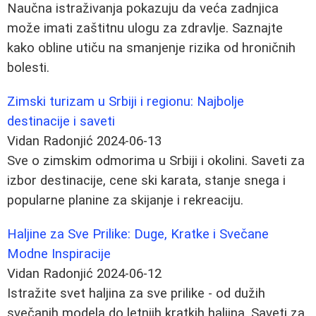
Naučna istraživanja pokazuju da veća zadnjica
može imati zaštitnu ulogu za zdravlje. Saznajte
kako obline utiču na smanjenje rizika od hroničnih
bolesti.
Zimski turizam u Srbiji i regionu: Najbolje
destinacije i saveti
Vidan Radonjić
2024-06-13
Sve o zimskim odmorima u Srbiji i okolini. Saveti za
izbor destinacije, cene ski karata, stanje snega i
popularne planine za skijanje i rekreaciju.
Haljine za Sve Prilike: Duge, Kratke i Svečane
Modne Inspiracije
Vidan Radonjić
2024-06-12
Istražite svet haljina za sve prilike - od dužih
svečanih modela do letnjih kratkih haljina. Saveti za