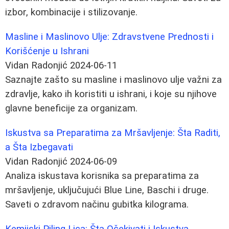
izbor, kombinacije i stilizovanje.
Masline i Maslinovo Ulje: Zdravstvene Prednosti i
Korišćenje u Ishrani
Vidan Radonjić
2024-06-11
Saznajte zašto su masline i maslinovo ulje važni za
zdravlje, kako ih koristiti u ishrani, i koje su njihove
glavne beneficije za organizam.
Iskustva sa Preparatima za Mršavljenje: Šta Raditi,
a Šta Izbegavati
Vidan Radonjić
2024-06-09
Analiza iskustava korisnika sa preparatima za
mršavljenje, uključujući Blue Line, Baschi i druge.
Saveti o zdravom načinu gubitka kilograma.
Kemijski Piling Lica: Šta Očekivati i Iskustva