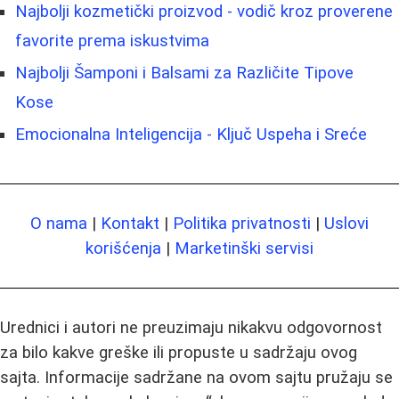
Najbolji kozmetički proizvod - vodič kroz proverene
favorite prema iskustvima
Najbolji Šamponi i Balsami za Različite Tipove
Kose
Emocionalna Inteligencija - Ključ Uspeha i Sreće
O nama
|
Kontakt
|
Politika privatnosti
|
Uslovi
korišćenja
|
Marketinški servisi
Urednici i autori ne preuzimaju nikakvu odgovornost
za bilo kakve greške ili propuste u sadržaju ovog
sajta. Informacije sadržane na ovom sajtu pružaju se