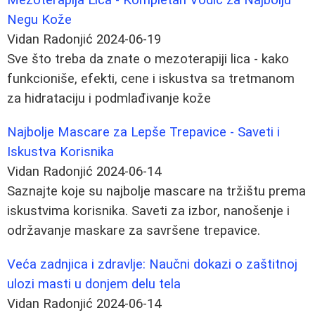
Negu Kože
Vidan Radonjić
2024-06-19
Sve što treba da znate o mezoterapiji lica - kako
funkcioniše, efekti, cene i iskustva sa tretmanom
za hidrataciju i podmlađivanje kože
Najbolje Mascare za Lepše Trepavice - Saveti i
Iskustva Korisnika
Vidan Radonjić
2024-06-14
Saznajte koje su najbolje mascare na tržištu prema
iskustvima korisnika. Saveti za izbor, nanošenje i
održavanje maskare za savršene trepavice.
Veća zadnjica i zdravlje: Naučni dokazi o zaštitnoj
ulozi masti u donjem delu tela
Vidan Radonjić
2024-06-14