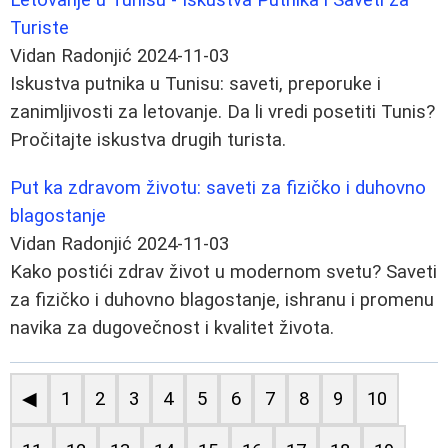
Turiste
Vidan Radonjić
2024-11-03
Iskustva putnika u Tunisu: saveti, preporuke i
zanimljivosti za letovanje. Da li vredi posetiti Tunis?
Pročitajte iskustva drugih turista.
Put ka zdravom životu: saveti za fizičko i duhovno
blagostanje
Vidan Radonjić
2024-11-03
Kako postići zdrav život u modernom svetu? Saveti
za fizičko i duhovno blagostanje, ishranu i promenu
navika za dugovečnost i kvalitet života.
◀
1
2
3
4
5
6
7
8
9
10