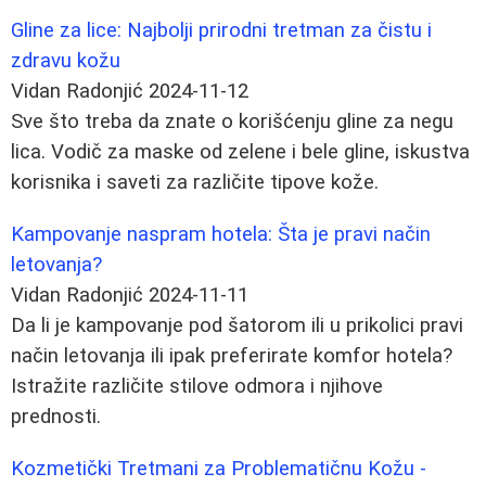
Gline za lice: Najbolji prirodni tretman za čistu i
zdravu kožu
Vidan Radonjić
2024-11-12
Sve što treba da znate o korišćenju gline za negu
lica. Vodič za maske od zelene i bele gline, iskustva
korisnika i saveti za različite tipove kože.
Kampovanje naspram hotela: Šta je pravi način
letovanja?
Vidan Radonjić
2024-11-11
Da li je kampovanje pod šatorom ili u prikolici pravi
način letovanja ili ipak preferirate komfor hotela?
Istražite različite stilove odmora i njihove
prednosti.
Kozmetički Tretmani za Problematičnu Kožu -