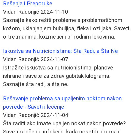
Rešenja i Preporuke
Vidan Radonjić
2024-11-10
Saznajte kako rešiti probleme s problematičnom
kožom, uklanjanjem bubuljica, fleka i oziljaka. Saveti
o tretmanima, kozmetici i prirodnim lekovima.
Iskustva sa Nutricionistima: Šta Radi, a Šta Ne
Vidan Radonjić
2024-11-07
Istražite iskustva sa nutricionistima, planove
ishrane i savete za zdrav gubitak kilograma.
Saznajte šta radi, a šta ne.
Rešavanje problema sa upaljenim noktom nakon
povrede - Saveti i lečenje
Vidan Radonjić
2024-11-04
Šta raditi ako imate upaljen nokat nakon povrede?
Saveti o lečenju infekcije, kada posetiti hirurga i