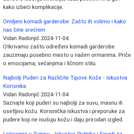
kako izbeći komplikacije.
Omiljeni komadi garderobe: Zašto ih volimo i kako
nas čine srećnim
Vidan Radonjić
2024-11-04
Otkrivamo zašto određeni komadi garderobe
zauzimaju posebno mesto u našim ormarima. Priče
o emocijama, sećanjima i ličnom stilu.
Najbolji Puderi za Različite Tipove Kože - Iskustva
Korisnika
Vidan Radonjić
2024-11-04
Saznajte koji puderi su najbolji za suvu, masnu ili
osetljivu kožu. Korisnička iskustva i preporuke za
pudere koji ne isušuju kožu i daju prirodan izgled.
Letovanje u Tunisu - Iskustva Putnika i Saveti za