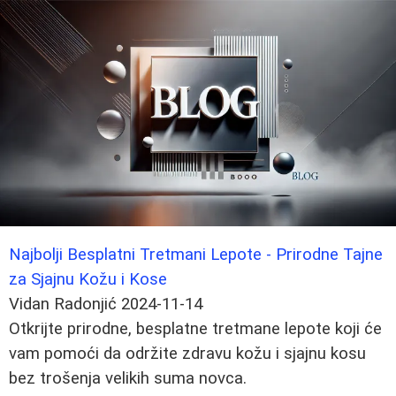
Najbolji Besplatni Tretmani Lepote - Prirodne Tajne
za Sjajnu Kožu i Kose
Vidan Radonjić
2024-11-14
Otkrijte prirodne, besplatne tretmane lepote koji će
vam pomoći da održite zdravu kožu i sjajnu kosu
bez trošenja velikih suma novca.