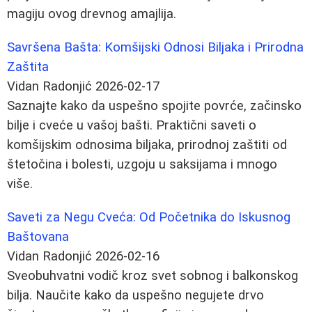
magiju ovog drevnog amajlija.
Savršena Bašta: Komšijski Odnosi Biljaka i Prirodna
Zaštita
Vidan Radonjić
2026-02-17
Saznajte kako da uspešno spojite povrće, začinsko
bilje i cveće u vašoj bašti. Praktični saveti o
komšijskim odnosima biljaka, prirodnoj zaštiti od
štetočina i bolesti, uzgoju u saksijama i mnogo
više.
Saveti za Negu Cveća: Od Početnika do Iskusnog
Baštovana
Vidan Radonjić
2026-02-16
Sveobuhvatni vodič kroz svet sobnog i balkonskog
bilja. Naučite kako da uspešno negujete drvo