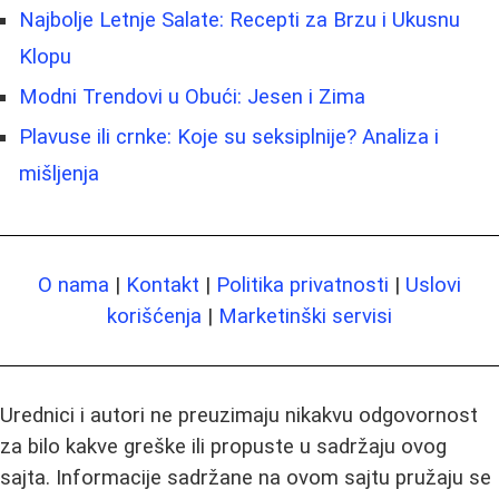
Najbolje Letnje Salate: Recepti za Brzu i Ukusnu
Klopu
Modni Trendovi u Obući: Jesen i Zima
Plavuse ili crnke: Koje su seksiplnije? Analiza i
mišljenja
O nama
|
Kontakt
|
Politika privatnosti
|
Uslovi
korišćenja
|
Marketinški servisi
Urednici i autori ne preuzimaju nikakvu odgovornost
za bilo kakve greške ili propuste u sadržaju ovog
sajta. Informacije sadržane na ovom sajtu pružaju se