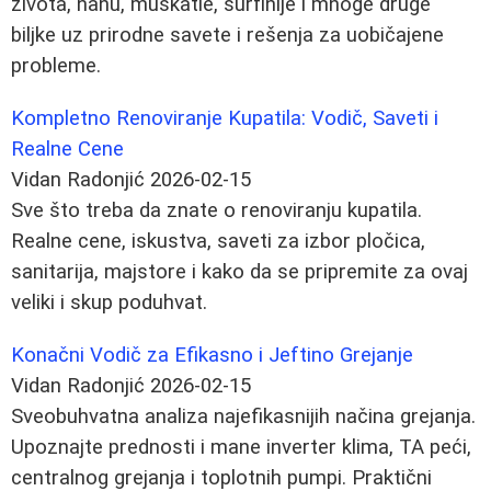
života, nanu, muškatle, surfinije i mnoge druge
biljke uz prirodne savete i rešenja za uobičajene
probleme.
Kompletno Renoviranje Kupatila: Vodič, Saveti i
Realne Cene
Vidan Radonjić
2026-02-15
Sve što treba da znate o renoviranju kupatila.
Realne cene, iskustva, saveti za izbor pločica,
sanitarija, majstore i kako da se pripremite za ovaj
veliki i skup poduhvat.
Konačni Vodič za Efikasno i Jeftino Grejanje
Vidan Radonjić
2026-02-15
Sveobuhvatna analiza najefikasnijih načina grejanja.
Upoznajte prednosti i mane inverter klima, TA peći,
centralnog grejanja i toplotnih pumpi. Praktični