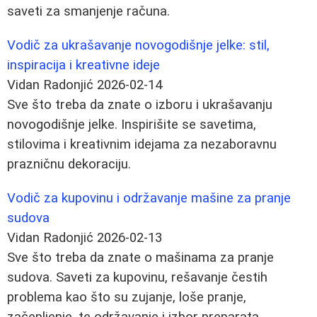
saveti za smanjenje računa.
Vodič za ukrašavanje novogodišnje jelke: stil,
inspiracija i kreativne ideje
Vidan Radonjić
2026-02-14
Sve što treba da znate o izboru i ukrašavanju
novogodišnje jelke. Inspirišite se savetima,
stilovima i kreativnim idejama za nezaboravnu
prazničnu dekoraciju.
Vodič za kupovinu i održavanje mašine za pranje
sudova
Vidan Radonjić
2026-02-13
Sve što treba da znate o mašinama za pranje
sudova. Saveti za kupovinu, rešavanje čestih
problema kao što su zujanje, loše pranje,
začepljenje, te održavanje i izbor preparata.