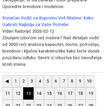
Uporedite brendove i modelove.
Konačan Vodič za Kupovinu Veš Mašine: Kako
Izabrati Najbolju za Vaše Potrebe
Vidan Radonjić
2026-02-12
Zbunjeni izborom veš mašine? Naš detaljan vodič
od 3000 reči analizira kapacitet, motor, potrošnju,
brendove i ključne karakteristike kako biste doneli
pouzdanu odluku. Saveti iz iskustva bez navođenja
ličnih imena.
◀
1
2
3
4
5
6
7
8
9
10
11
12
13
14
15
16
17
18
19
20
21
22
23
24
25
26
27
28