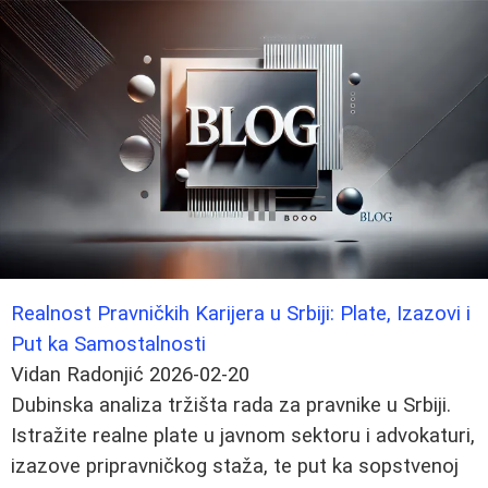
Realnost Pravničkih Karijera u Srbiji: Plate, Izazovi i
Put ka Samostalnosti
Vidan Radonjić
2026-02-20
Dubinska analiza tržišta rada za pravnike u Srbiji.
Istražite realne plate u javnom sektoru i advokaturi,
izazove pripravničkog staža, te put ka sopstvenoj