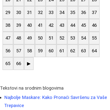
29
30
31
32
33
34
35
36
37
38
39
40
41
42
43
44
45
46
47
48
49
50
51
52
53
54
55
56
57
58
59
60
61
62
63
64
65
66
▶
Tekstovi na srodnim blogovima
Najbolje Maskare: Kako Pronaći Savršenu za Vaše
Trepavice