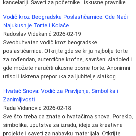
kancelariji. Saveti za početnike i iskusne pravnike.
Vodič kroz Beogradske Poslastičarnice: Gde Naći
Najukusnije Torte i Kolače
Radoslav Videkanić
2026-02-19
Sveobuhvatan vodič kroz beogradske
poslastičarnice. Otkrijte gde se kriju najbolje torte
za rođendan, autentične krofne, savršeni sladoled i
gde možete naručiti ukusne posne torte. Anonimni
utisci i iskrena preporuka za ljubitelje slatkog.
Hvatač Snova: Vodič za Pravljenje, Simbolika i
Zanimljivosti
Rada Vidanović
2026-02-18
Sve što treba da znate o hvatačima snova. Poreklo,
simbolika, uputstva za izradu, ideje za kreativne
projekte i saveti za nabavku materijala. Otkrijte