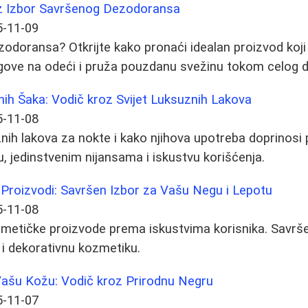
z Izbor Savršenog Dezodoransa
5-11-09
ezodoransa? Otkrijte kako pronaći idealan proizvod koji
agove na odeći i pruža pouzdanu svežinu tokom celog 
ih Šaka: Vodič kroz Svijet Luksuznih Lakova
5-11-08
uznih lakova za nokte i kako njihova upotreba doprinos
u, jedinstvenim nijansama i iskustvu korišćenja.
 Proizvodi: Savršen Izbor za Vašu Negu i Lepotu
5-11-08
ozmetičke proizvode prema iskustvima korisnika. Savrše
ao i dekorativnu kozmetiku.
ašu Kožu: Vodič kroz Prirodnu Negru
5-11-07