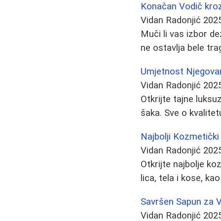
Konačan Vodič kro
Vidan Radonjić
202
Muči li vas izbor d
ne ostavlja bele tr
Umjetnost Njegovan
Vidan Radonjić
202
Otkrijte tajne luks
šaka. Sve o kvalitet
Najbolji Kozmetički
Vidan Radonjić
202
Otkrijte najbolje k
lica, tela i kose, k
Savršen Sapun za V
Vidan Radonjić
202