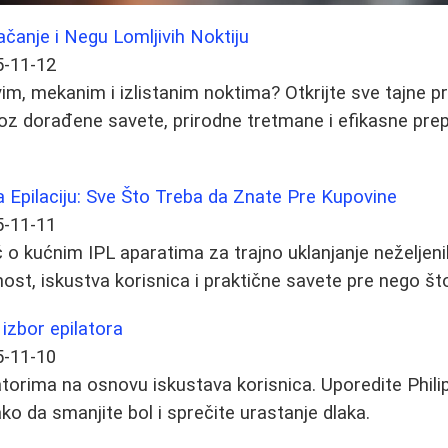
čanje i Negu Lomljivih Noktiju
5-11-12
im, mekanim i izlistanim noktima? Otkrijte sve tajne pr
z dorađene savete, prirodne tretmane i efikasne prepa
a Epilaciju: Sve Što Treba da Znate Pre Kupovine
5-11-11
o kućnim IPL aparatima za trajno uklanjanje neželjenih
ost, iskustva korisnica i praktične savete pre nego što
 izbor epilatora
5-11-10
atorima na osnovu iskustava korisnica. Uporedite Phil
ko da smanjite bol i sprečite urastanje dlaka.