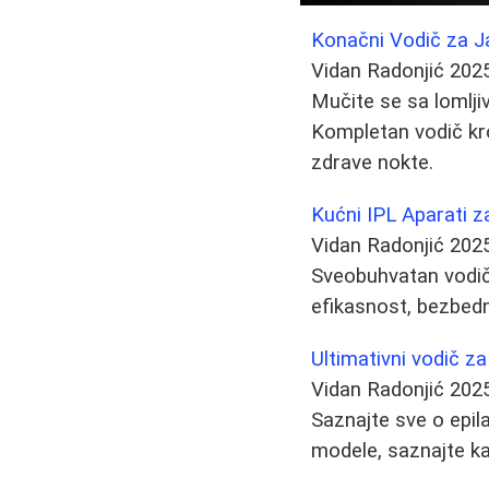
Konačni Vodič za Ja
Vidan Radonjić
202
Mučite se sa lomljiv
Kompletan vodič kro
zdrave nokte.
Kućni IPL Aparati z
Vidan Radonjić
202
Sveobuhvatan vodič 
efikasnost, bezbedn
Ultimativni vodič za
Vidan Radonjić
202
Saznajte sve o epil
modele, saznajte ka