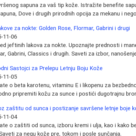
ršenog sapuna za vaš tip kože. Istražite benefite sap
apuna, Dove i drugih prirodnih opcija za mekanu i neg
akove za nokte: Golden Rose, Flormar, Gabrini i drugi
5-11-06
d jeftinih lakova za nokte. Upoznajte prednosti i ma
, Gabrini, Classics i drugih. Saveti za izbor, nanošenj
odni Sastojci za Prelepu Letnju Boju Kože
5-11-05
ate o beta karotenu, vitaminu E i likopenu za bezbedno
odno pripremiti kožu za sunce i postići dugotrajnu bro
roz zaštitu od sunca i postizanje savršene letnje boje 
5-11-04
te o zaštiti od sunca, izboru kremi i ulja, kao i kako 
. Saveti za negu kože pre, tokom i posle sunčanja.