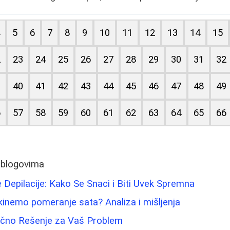
4
5
6
7
8
9
10
11
12
13
14
15
2
23
24
25
26
27
28
29
30
31
32
9
40
41
42
43
44
45
46
47
48
49
6
57
58
59
60
61
62
63
64
65
66
 blogovima
Depilacije: Kako Se Snaci i Biti Uvek Spremna
ukinemo pomeranje sata? Analiza i mišljenja
ačno Rešenje za Vaš Problem