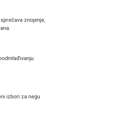
 sprečava znojenje,
dana.
i podmlađivanju
ni izbori za negu