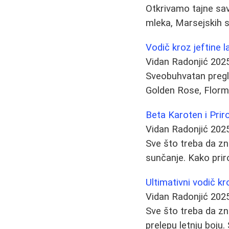
Otkrivamo tajne sav
mleka, Marsejskih s
Vodič kroz jeftine l
Vidan Radonjić
202
Sveobuhvatan pregle
Golden Rose, Flormar
Beta Karoten i Prir
Vidan Radonjić
202
Sve što treba da zn
sunčanje. Kako prir
Ultimativni vodič k
Vidan Radonjić
202
Sve što treba da zna
prelepu letnju boju