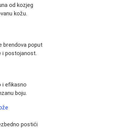
una od kozjeg
ovanu kožu.
ne brendova poput
e i postojanost.
 i efikasno
nzanu boju.
kože
bezbedno postići